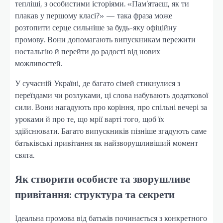
тепліші, з особистими історіями. «Пам’ятаєш, як ти
плакав у першому класі?» — така фраза може
розтопити серце сильніше за будь-яку офіційну
промову. Вони допомагають випускникам пережити
ностальгію й перейти до радості від нових
можливостей.
У сучасній Україні, де багато сімей стикнулися з
переїздами чи розлуками, ці слова набувають додаткової
сили. Вони нагадують про коріння, про спільні вечері за
уроками й про те, що мрії варті того, щоб їх
здійснювати. Багато випускників пізніше згадують саме
батьківські привітання як найзворушливіший момент
свята.
Як створити особисте та зворушливе
привітання: структура та секрети
Ідеальна промова від батьків починається з конкретного