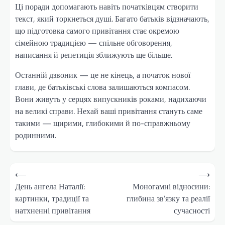
Ці поради допомагають навіть початківцям створити
текст, який торкнеться душі. Багато батьків відзначають,
що підготовка самого привітання стає окремою
сімейною традицією — спільне обговорення,
написання й репетиція зближують ще більше.
Останній дзвоник — це не кінець, а початок нової
глави, де батьківські слова залишаються компасом.
Вони живуть у серцях випускників роками, надихаючи
на великі справи. Нехай ваші привітання стануть саме
такими — щирими, глибокими й по-справжньому
родинними.
Навігація
⟵
⟶
записів
День ангела Наталії:
Моногамні відносини:
картинки, традиції та
глибина зв’язку та реалії
натхненні привітання
сучасності