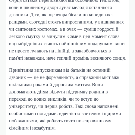
коли в шкільному дворі лунає мелодія останнього
дзвоника. Діти, які ще вчора бігали по коридорах з
ранцями, сьогодні стоять випростаними, у вишиванках
чи святкових костюмах, а в очах — суміш гордості й
легкого смутку за минулим. Саме в цей момент слова
від найрідніших стають найціннішим подарунком: вони
не просто лунають на лінійці, а закарбовуються в
пам’яті назавжди, наче теплий промінь весняного сонця.
Привітання випускникам від батьків на останній
дзвоник — це не формальність, а справжній міст між
шкільними роками й дорослим життям. Вони
допомагають дітям відчути підтримку родини в
переході до нових викликів, чи то вступ до
університету, чи перша робота. Такі слова наповнені
особистими спогадами, вдячністю вчителям і щирими
побажаннями, які роблять свято по-справжньому
сімейним і незабутнім.