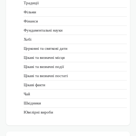
Традиції
Фільми
Фінанси
Фундаментальні науки
Хобі
Церковні та святкові дати
Цікаві та визначні місця
Цікаві та визначні події
Цікаві та визначні постаті
Цікаві факти
Чай
Шкідники
Ювелірні вироби