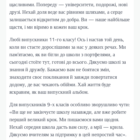
щасливими. Попереду — університети, подорожі, нові
друзі. Нехай доля веде вас рівними шляхами, а серце
залишається відкритим до добра. Ви — наше найбільше
щастя, і ми віримо в кожен ваш крок.
Любі випускники 11-го класу! Ось і настав той день,
коли ви стаєте дорослішими за нас у деяких речах. Ми
пам’ятаємо, як ви бігли до школи з портфелями, а
сьогодні стоїте тут, готові до всього. Дякуємо школі за
знання й дружбу. Бажаємо вам не боятися змін,
знаходити своє покликання й завжди повертатися
додому, де вас чекають обійми. Хай життя буде
яскравим, як ваш випускний альбом.
Для випускників 9-х класів особливо зворушливо чути:
«Ви ще не закінчуєте школу назавжди, але вже робите
перший великий крок. Ми пишаємося вами щодня.
Нехай середня школа дасть вам силу, а мрії — крила.
Дякуємо вчителям за підтримку в цей непростий час».