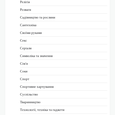
Релігія
Розваги
Садівництво та рослини
Сантехніка
Своїми руками
Секс
Серіали
Символіка та значення
Сім’я
Соки
Спорт
Спортивне харчування
Суспільство
Тваринництво
Технології, техніка та гаджети