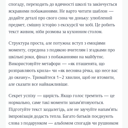
спогаду, переходить до вдячності школі та закінчується
яскравими побажаннями. Не варто читати шаблон —
додайте деталі про свого сина чи доньку: улюблений
предмет, смішну історію з екскурсії чи хобі. Це робить
текст живим, ніби розмова за кухонним столом.
Структура проста, але потужна: вступ з емоціями
моменту, середина з подякою вчителям і згадками про
шкільні роки, фінал з побажаннями на майбутнє.
Використовуйте метафори — «як пташенята, що
розправляють крила» чи «як весняна річка, що несе вас
до океану». Тримайтеся 1–2 хвилин, щоб не втомити,
але сказати все найважливіше.
Секрет успіху — щирість. Якщо голос тремтить — це
нормально, саме такі моменти запам’ятовуються.
Підготуйте текст заздалегідь, але не заучуйте напам’ять:
імпровізація додасть тепла. Багато батьків поєднують
слова з подарунком — альбомом спогадів чи рушником