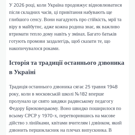
У 2026 році, коли Україна продовжує відновлюватися
після складних часів, ці привітання набувають ще
глибшого сенсу. Вони нагадують про стійкість, мрії та
віру в майбутнє, адже кожна родина знає, як важливо
втримати тепло дому навіть у змінах. Багато батьків
готують промови заздалегідь, щоб сказати те, що
накопичувалося роками.
Історія та традиції останнього дзвоника
в Україні
Традиція останнього дзвоника сягає 25 травня 1948
року, коли в московській школі №182 вперше
пролунало це свято завдяки радянському педагогу
Федору Брюховецькому. Воно швидко поширилося по
всьому СРСР у 1970-х, перетворившись на масове
дійство з лінійками, квітами вчителям і дзвінком, який
дзвонить першокласник на плечах випускника. В