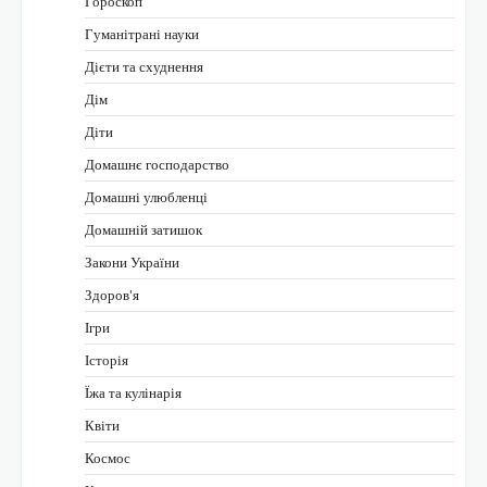
Гороскоп
Гуманітрані науки
Дієти та схуднення
Дім
Діти
Домашнє господарство
Домашні улюбленці
Домашній затишок
Закони України
Здоров'я
Ігри
Історія
Їжа та кулінарія
Квіти
Космос