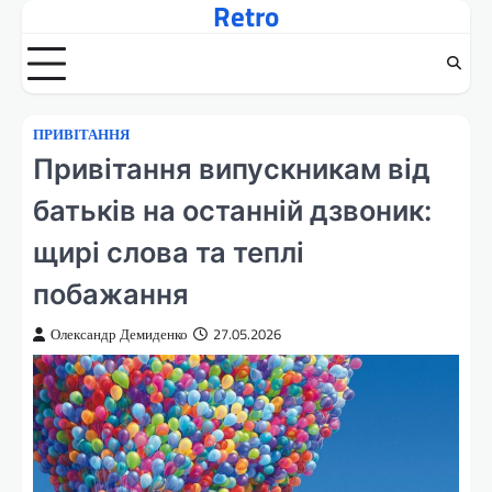
Retro
Перейти
до
вмісту
ПРИВІТАННЯ
Привітання випускникам від
батьків на останній дзвоник:
щирі слова та теплі
побажання
Олександр Демиденко
27.05.2026