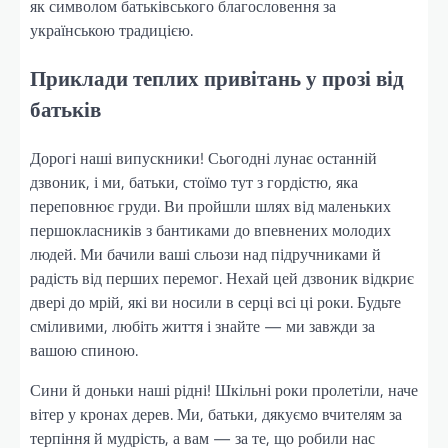
як символом батьківського благословення за
українською традицією.
Приклади теплих привітань у прозі від
батьків
Дорогі наші випускники! Сьогодні лунає останній
дзвоник, і ми, батьки, стоїмо тут з гордістю, яка
переповнює груди. Ви пройшли шлях від маленьких
першокласників з бантиками до впевнених молодих
людей. Ми бачили ваші сльози над підручниками й
радість від перших перемог. Нехай цей дзвоник відкриє
двері до мрій, які ви носили в серці всі ці роки. Будьте
сміливими, любіть життя і знайте — ми завжди за
вашою спиною.
Сини й доньки наші рідні! Шкільні роки пролетіли, наче
вітер у кронах дерев. Ми, батьки, дякуємо вчителям за
терпіння й мудрість, а вам — за те, що робили нас