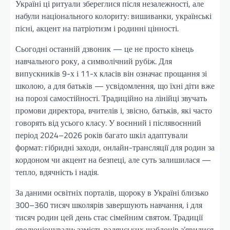
Україні ці ритуали збереглися після незалежності, але
набули національного колориту: вишиванки, українські
пісні, акцент на патріотизм і родинні цінності.
Сьогодні останній дзвоник — це не просто кінець
навчального року, а символічний рубіж. Для
випускників 9-х і 11-х класів він означає прощання зі
школою, а для батьків — усвідомлення, що їхні діти вже
на порозі самостійності. Традиційно на лінійці звучать
промови директора, вчителів і, звісно, батьків, які часто
говорять від усього класу. У воєнний і післявоєнний
період 2024–2026 років багато шкіл адаптували
формат: гібридні заходи, онлайн-трансляції для родин за
кордоном чи акцент на безпеці, але суть залишилася —
тепло, вдячність і надія.
За даними освітніх порталів, щороку в Україні близько
300–360 тисяч школярів завершують навчання, і для
тисяч родин цей день стає сімейним святом. Традиції
еволюціонували: замість радянських шаблонів з’явилися