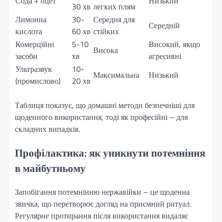
Сода + оцет
Низький
30 хв
легких плям
Лимонна
30-
Середня для
Середній
кислота
60 хв
стійких
Комерційні
5-10
Високий, якщо
Висока
засоби
хв
агресивні
Ультразвук
10-
Максимальна
Низький
(промислово)
20 хв
Таблиця показує, що домашні методи безпечніші для
щоденного використання, тоді як професійні – для
складних випадків.
Профілактика: як уникнути потемніння
в майбутньому
Запобігання потемнінню нержавійки – це щоденна
звичка, що перетворює догляд на приємний ритуал.
Регулярне протирання після використання видаляє