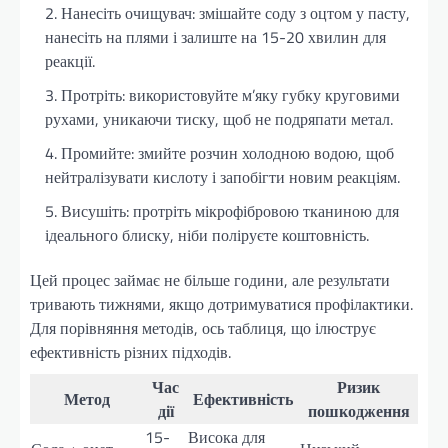
Нанесіть очищувач: змішайте соду з оцтом у пасту,
нанесіть на плями і залиште на 15-20 хвилин для
реакції.
Протріть: використовуйте м’яку губку круговими
рухами, уникаючи тиску, щоб не подряпати метал.
Промийте: змийте розчин холодною водою, щоб
нейтралізувати кислоту і запобігти новим реакціям.
Висушіть: протріть мікрофібровою тканиною для
ідеального блиску, ніби поліруєте коштовність.
Цей процес займає не більше години, але результати
тривають тижнями, якщо дотримуватися профілактики.
Для порівняння методів, ось таблиця, що ілюструє
ефективність різних підходів.
Час
Ризик
Метод
Ефективність
дії
пошкодження
15-
Висока для