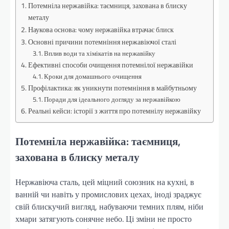
Потемніла нержавійка: таємниця, захована в блиску
металу
Наукова основа: чому нержавійка втрачає блиск
Основні причини потемніння нержавіючої сталі
Вплив води та хімікатів на нержавійку
Ефективні способи очищення потемнілої нержавійки
Кроки для домашнього очищення
Профілактика: як уникнути потемніння в майбутньому
Поради для ідеального догляду за нержавійкою
Реальні кейси: історії з життя про потемнілу нержавійку
Потемніла нержавійка: таємниця,
захована в блиску металу
Нержавіюча сталь, цей міцний союзник на кухні, в
ванній чи навіть у промислових цехах, іноді зраджує
свій блискучий вигляд, набуваючи темних плям, ніби
хмари затягують сонячне небо. Ці зміни не просто