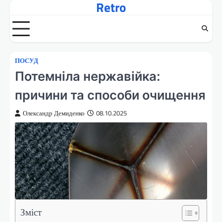
Retro
Перейти
до
вмісту
ПОСУД
Потемніла нержавійка:
причини та способи очищення
Олександр Демиденко
08.10.2025
Зміст