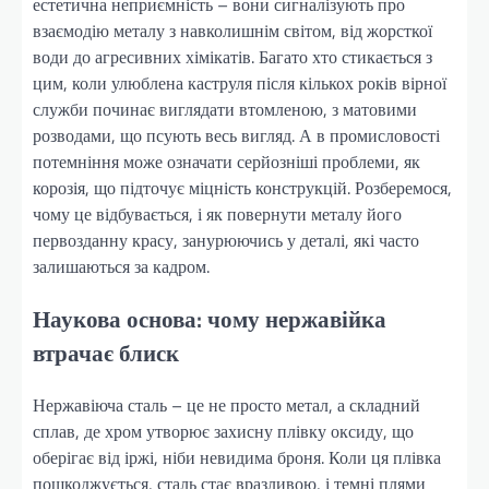
естетична неприємність – вони сигналізують про
взаємодію металу з навколишнім світом, від жорсткої
води до агресивних хімікатів. Багато хто стикається з
цим, коли улюблена каструля після кількох років вірної
служби починає виглядати втомленою, з матовими
розводами, що псують весь вигляд. А в промисловості
потемніння може означати серйозніші проблеми, як
корозія, що підточує міцність конструкцій. Розберемося,
чому це відбувається, і як повернути металу його
первозданну красу, занурюючись у деталі, які часто
залишаються за кадром.
Наукова основа: чому нержавійка
втрачає блиск
Нержавіюча сталь – це не просто метал, а складний
сплав, де хром утворює захисну плівку оксиду, що
оберігає від іржі, ніби невидима броня. Коли ця плівка
пошкоджується, сталь стає вразливою, і темні плями