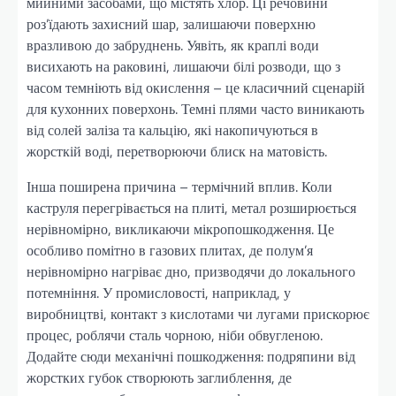
мийними засобами, що містять хлор. Ці речовини
роз’їдають захисний шар, залишаючи поверхню
вразливою до забруднень. Уявіть, як краплі води
висихають на раковині, лишаючи білі розводи, що з
часом темніють від окислення – це класичний сценарій
для кухонних поверхонь. Темні плями часто виникають
від солей заліза та кальцію, які накопичуються в
жорсткій воді, перетворюючи блиск на матовість.
Інша поширена причина – термічний вплив. Коли
каструля перегрівається на плиті, метал розширюється
нерівномірно, викликаючи мікропошкодження. Це
особливо помітно в газових плитах, де полум’я
нерівномірно нагріває дно, призводячи до локального
потемніння. У промисловості, наприклад, у
виробництві, контакт з кислотами чи лугами прискорює
процес, роблячи сталь чорною, ніби обвугленою.
Додайте сюди механічні пошкодження: подряпини від
жорстких губок створюють заглиблення, де