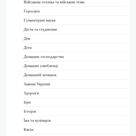
Військова техніка та військові теми
Гороскоп
Гуманітрані науки
Дієти та схуднення
Дім
Діти
Домашнє господарство
Домашні улюбленці
Домашній затишок
Закони України
Здоров'я
Ігри
Історія
Їжа та кулінарія
Квіти