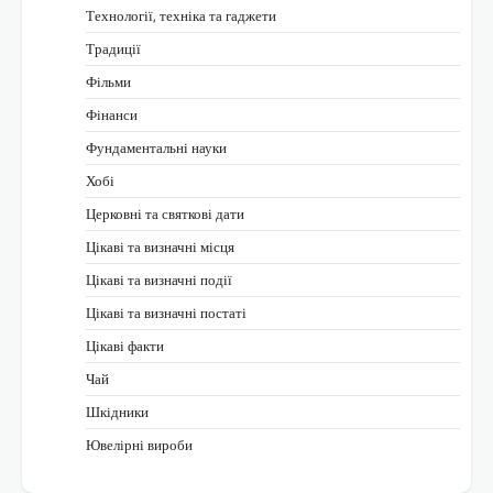
Технології, техніка та гаджети
Традиції
Фільми
Фінанси
Фундаментальні науки
Хобі
Церковні та святкові дати
Цікаві та визначні місця
Цікаві та визначні події
Цікаві та визначні постаті
Цікаві факти
Чай
Шкідники
Ювелірні вироби