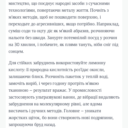
мистецтво, що поєднує народні засоби з сучасними
технологіями, повертаючи металу життя. Почніть з
м’яких методів, щоб не пошкодити поверхню, і
переходьте до агресивніших, якщо потрібно. Наприклад,
суміш соди та оцту діє як м’який абразив, розчиняючи
нальоти без шкоди. Занурте потемнілий посуд у розчин
на 30 хвилин, і побачите, як плями тануть, ніби сніг під
сонцем.
Для стійких забруднень використовуйте лимонну
кислоту: її природна кислотність роз’їдає окисли,
залишаючи блиск. Розчиніть пакетик у теплій воді,
замочіть виріб, і через годину протріть м’якою
тканиною – результат вражає. У промисловості
застосовують ультразвукові ванни, де вібрації видаляють
забруднення на молекулярному рівні, але вдома
вистачить і ручних методів. Головне – уникати
жорстких щіток, бо вони створюють нові подряпини,
запрошуючи бруд назад.