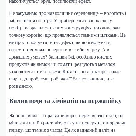
накопичується бруд, посилюючи ефект.
Не забуваймо про навколишнє середовище – вологість і
забруднення повітря. У прибережних зонах сіль у
повітрі осідає на сталевих конструкціях, викликаючи
точкову корозію, що проявляється темними цятками. Це
не просто косметичний дефект; якщо ігнорувати,
потемніння може перерости в глибоку іржу. А в
домашніх умовах? Залишки їжі, особливо кислих
продуктів як лимон чи томати, реагують з металом,
утворюючи стійкі плями. Кожен з цих факторів додає
шарів до проблеми, роблячи її багатогранною, але
розв’язною.
Вплив води та хімікатів на нержавійку
Жорстка вода – справжній ворог нержавіючої сталі, бо
мінерали в ній кристалізуються на поверхні, створюючи
плівку, що темніє з часом. Це як вапняний наліт на