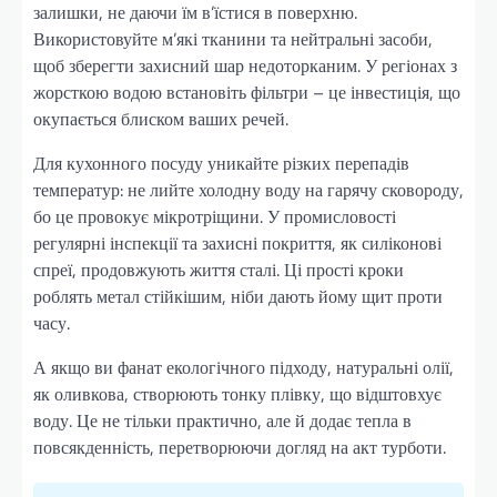
залишки, не даючи їм в’їстися в поверхню.
Використовуйте м’які тканини та нейтральні засоби,
щоб зберегти захисний шар недоторканим. У регіонах з
жорсткою водою встановіть фільтри – це інвестиція, що
окупається блиском ваших речей.
Для кухонного посуду уникайте різких перепадів
температур: не лийте холодну воду на гарячу сковороду,
бо це провокує мікротріщини. У промисловості
регулярні інспекції та захисні покриття, як силіконові
спреї, продовжують життя сталі. Ці прості кроки
роблять метал стійкішим, ніби дають йому щит проти
часу.
А якщо ви фанат екологічного підходу, натуральні олії,
як оливкова, створюють тонку плівку, що відштовхує
воду. Це не тільки практично, але й додає тепла в
повсякденність, перетворюючи догляд на акт турботи.