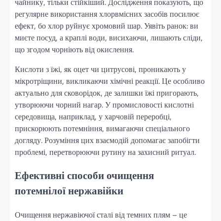
чайнику, тільки стійкіший. Дослідження показують, що
регулярне використання хлорвмісних засобів посилює
ефект, бо хлор руйнує хромовий шар. Уявіть ранок: ви
миєте посуд, а краплі води, висихаючи, лишають сліди,
що згодом чорніють від окислення.
Кислоти з їжі, як оцет чи цитрусові, проникають у
мікротріщини, викликаючи хімічні реакції. Це особливо
актуально для сковорідок, де залишки їжі пригорають,
утворюючи чорний нагар. У промисловості кислотні
середовища, наприклад, у харчовій переробці,
прискорюють потемніння, вимагаючи спеціального
догляду. Розуміння цих взаємодій допомагає запобігти
проблемі, перетворюючи рутину на захисний ритуал.
Ефективні способи очищення
потемнілої нержавійки
Очищення нержавіючої сталі від темних плям – це