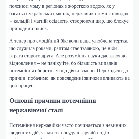
пояснює, чому в регіонах з жорсткою водою, як у
багатьох українських містах, нержавійка темніє швидше
– кальцій і магній осідають, створюючи шар, що блокує
природний блиск.
А тепер про емоційний бік: коли ваша улюблена тертка,
що служила роками, раптом стає тьмяною, це ніби
втрата старого друга. Але розуміння науки дає ключ до
відновлення – не панікуйте, бо більшість випадків
потемніння оборотні, якщо діяти вчасно. Переходячи до
причин, побачимо, як повсякденні звички впливають на
цей процес.
Основні причини потемніння
нержавіючої сталі
Потемніння нержавійки часто починається з невинних
щоденних дій, як миття посуду в гарячій воді з