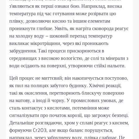
з’являються як перші ознаки бою. Наприклад, висока
температура під час готування може розірвати цю
плівку, дозволяючи кисню та іншим елементам
проникнути глибше. Уявіть, як нагріта сковорода реагує
на холодну воду – шоковий перепад температур
викликає мікротріщини, через які проникають
забруднення. Такі процеси прискорюються в
середовищах з високою вологістю, де солі та мінерали з
води осідають на поверхні, утворюючи стійкі нальоти.
Цей процес не миттєвий; він накопичується поступово,
як пил на полицях забутого будинку. Хімічні реакції,
такі як окислення, перетворюють блискучу поверхню
на матову, а іноді й чорну. У промислових умовах, де
сталь контактує з кислотами, потемніння може
сигналізувати про початок корозії, що загрожує безпеці.
Детальніше розглядаючи, хром у сплаві реагує з киснем,
формуючи Cr2O3, але якщо баланс порушується,
наприклад, через забруднену воду, плівка слабшає. Це