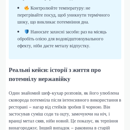
Контролюйте температуру: не
перегрівайте посуд, щоб уникнути термічного
шоку, що викликає потемніння дна.
Наносьте захисні засоби: раз на місяць
обробіть олією для водовідштовхувального
ефекту, ніби даєте металу відпустку.
Реальні кейси: історії з життя про
потемнілу нержавійку
Один знайомий шеф-кухар розповів, як його улюблена
сковорода потемніла після інтенсивного використання в
ресторані – нагар від стейків зробив її чорною. Він
застосував суміш соди та оцту, замочуючи на ніч, і
вранці метал сяяв, ніби новий. Це показує, як терпіння
винагороджує. Інший випадок – раковина в старій