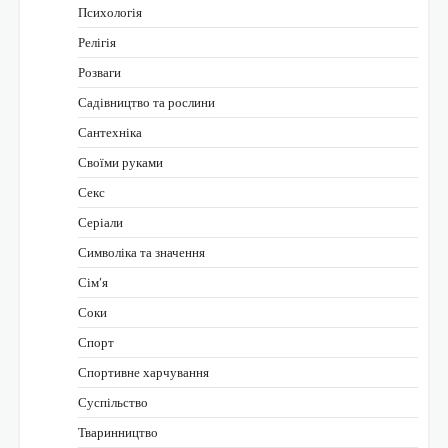
Психологія
Релігія
Розваги
Садівництво та рослини
Сантехніка
Своїми руками
Секс
Серіали
Символіка та значення
Сім’я
Соки
Спорт
Спортивне харчування
Суспільство
Тваринництво