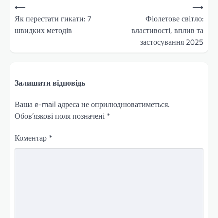
Навігація
⟵
⟶
записів
Як перестати гикати: 7
Фіолетове світло:
швидких методів
властивості, вплив та
застосування 2025
Залишити відповідь
Ваша e-mail адреса не оприлюднюватиметься.
Обов’язкові поля позначені
*
Коментар
*