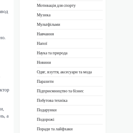
Мотивація для спорту
авод
Музика
Мультфільми
Навчання
но.
Напої
Наука та природа
Новини
Одяг, взуття, аксесуари та мода
а
Паразити
ектор
Підприємництво та бізнес
Побутова техніка
и,
Подарунки
нь, а
Подорожі
Поради та лайфхаки