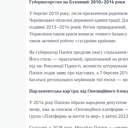
Губернаторство на Буковині: 2010–2014 роки
У березні 2010 року, після призначення раднико
Чернівецької обласної державної адміністрації. Д
подіями 2013–2014 років. Регіон прикордонний, 
Управління таким краєм вимагає тонкого балансу і
також активної роботи з сусідніми країнами.
Як губернатор Папієв приділяв увагу соціальним 
Його стиль — практичний, орієнтований на резул
під час Революції Гідності, активісти штурмували
Папієв подав заяву про відставку, а 7 березня 20
багатьох регіональних керівників тієї епохи — ви
Парламентська кар’єра: від Опозиційного бло
У 2014 році Папієва обрали народним депутатом 
знову, вже за списком «Опозиційної платформи — 
групи «Платформа за життя та мир» у квітні 2022 
Сьогодні, у 2026 році, Михайло Папієв — секрета