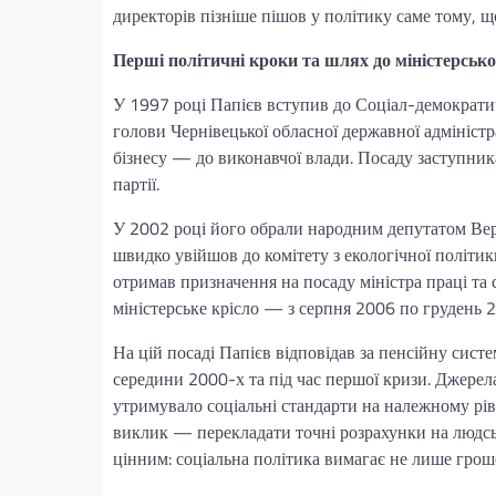
директорів пізніше пішов у політику саме тому, щ
Перші політичні кроки та шлях до міністерсько
У 1997 році Папієв вступив до Соціал-демократичн
голови Чернівецької обласної державної адміністр
бізнесу — до виконавчої влади. Посаду заступник
партії.
У 2002 році його обрали народним депутатом Вер
швидко увійшов до комітету з екологічної політик
отримав призначення на посаду міністра праці та 
міністерське крісло — з серпня 2006 по грудень 
На цій посаді Папієв відповідав за пенсійну сист
середини 2000-х та під час першої кризи. Джерела
утримувало соціальні стандарти на належному рів
виклик — перекладати точні розрахунки на людські
цінним: соціальна політика вимагає не лише грошей