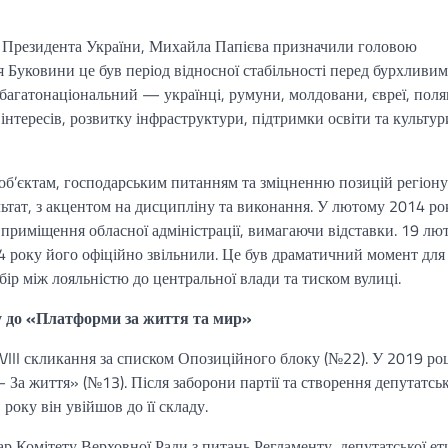
м Президента України, Михайла Папієва призначили головою
ля Буковини це був період відносної стабільності перед бурхливи
багатонаціональний — українці, румуни, молдовани, євреї, поля
нтересів, розвитку інфраструктури, підтримки освіти та культури
об’єктам, господарським питанням та зміцненню позицій регіону
ьтат, з акцентом на дисципліну та виконання. У лютому 2014 ро
 приміщення обласної адміністрації, вимагаючи відставки. 19 лю
14 року його офіційно звільнили. Це був драматичний момент для
бір між лояльністю до центральної влади та тиском вулиці.
ку до «Платформи за життя та мир»
VIII скликання за списком Опозиційного блоку (№22). У 2019 р
За життя» (№13). Після заборони партії та створення депутатськ
року він увійшов до її складу.
р Комітету Верховної Ради з питань Регламенту, депутатської е