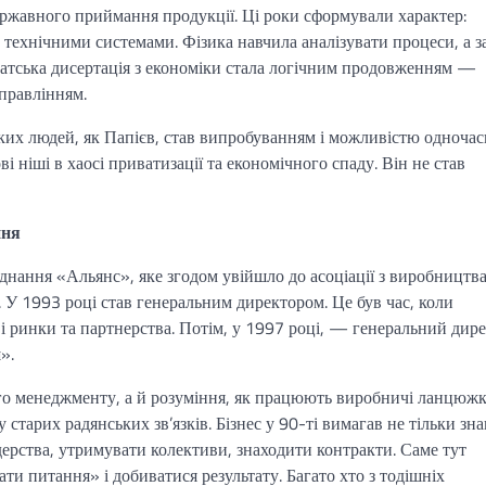
ржавного приймання продукції. Ці роки сформували характер:
 технічними системами. Фізика навчила аналізувати процеси, а з
атська дисертація з економіки стала логічним продовженням —
правлінням.
аких людей, як Папієв, став випробуванням і можливістю одночас
і ніші в хаосі приватизації та економічного спаду. Він не став
ння
нання «Альянс», яке згодом увійшло до асоціації з виробництв
. У 1993 році став генеральним директором. Це був час, коли
і ринки та партнерства. Потім, у 1997 році, — генеральний дир
».
го менеджменту, а й розуміння, як працюють виробничі ланцюжк
 старих радянських зв’язків. Бізнес у 90-ті вимагав не тільки зна
ерства, утримувати колективи, знаходити контракти. Саме тут
ти питання» і добиватися результату. Багато хто з тодішніх