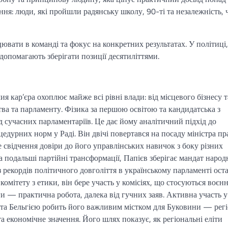
ня: люди, які пройшли радянську школу, 90-ті та незалежність, 
вати в команді та фокус на конкретних результатах. У політиці,
 допомагають зберігати позиції десятиліттями.
 кар’єра охоплює майже всі рівні влади: від місцевого бізнесу т
ства та парламенту. Фізика за першою освітою та кандидатська з
 сучасних парламентаріїв. Це дає йому аналітичний підхід до
дурних норм у Раді. Він двічі повертався на посаду міністра пра
е свідчення довіри до його управлінських навичок з боку різних
а подальші партійні трансформації, Папієв зберігає мандат народ
 рекордів політичного довголіття в українському парламенті ост
комітету з етики, він бере участь у комісіях, що стосуються воєн
 — практична робота, далека від гучних заяв. Активна участь у
та Бельгією робить його важливим містком для Буковини — регі
а економічне значення. Його шлях показує, як регіональні еліти