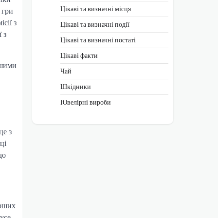
Цікаві та визначні місця
 гри
сії з
Цікаві та визначні події
 з
Цікаві та визначні постаті
Цікаві факти
ншими
Чай
Шкідники
Ювелірні вироби
це з
ці
до
арших
усе.