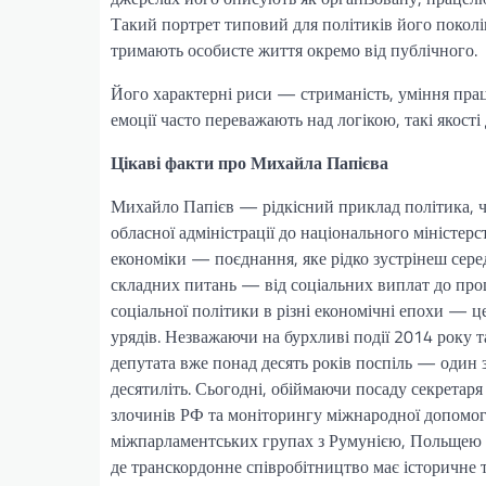
Такий портрет типовий для політиків його поколін
тримають особисте життя окремо від публічного.
Його характерні риси — стриманість, уміння працю
емоції часто переважають над логікою, такі якості
Цікаві факти про Михайла Папієва
Михайло Папієв — рідкісний приклад політика, чия
обласної адміністрації до національного міністер
економіки — поєднання, яке рідко зустрінеш серед
складних питань — від соціальних виплат до проце
соціальної політики в різні економічні епохи — ц
урядів. Незважаючи на бурхливі події 2014 року т
депутата вже понад десять років поспіль — один з
десятиліть. Сьогодні, обіймаючи посаду секретаря 
злочинів РФ та моніторингу міжнародної допомоги
міжпарламентських групах з Румунією, Польщею 
де транскордонне співробітництво має історичне т