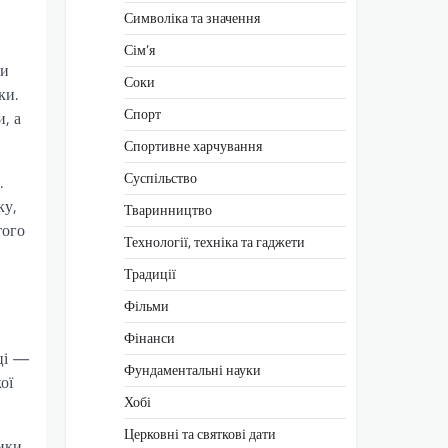
Символіка та значення
Сім’я
ми
Соки
ки.
Спорт
, а
Спортивне харчування
Суспільство
.
ку,
Тваринництво
того
Технології, техніка та гаджети
Традиції
Фільми
Фінанси
оці —
Фундаментальні науки
ої
Хобі
Церковні та святкові дати
тики