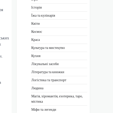
Історія
ря
Їжа та кулінарія
Квіти
Космос
ських
Краса
х
Культура та мистецтво
Кухня
и.
Лікувальні засоби
Література та книжки
Логістика та транспорт
а
Людина
Магія, хіромантія, езотерика, таро,
містика
Міфи та легенди