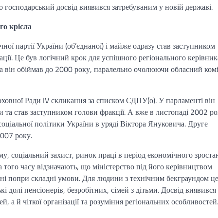
о господарський досвід виявився затребуваним у новій державі.
го крісла
ої партії України (об’єднаної) і майже одразу став заступником
ації. Це був логічний крок для успішного регіонального керівника
а він обіймав до 2000 року, паралельно очолюючи обласний комі
ховної Ради IV скликання за списком СДПУ(о). У парламенті він
и та став заступником голови фракції. А вже в листопаді 2002 р
соціальної політики України в уряді Віктора Януковича. Друге
2007 року.
ему, соціальний захист, ринок праці в період економічного зроста
 того часу відзначають, що міністерство під його керівництвом
ні попри складні умови. Для людини з технічним бекграундом це
 долі пенсіонерів, безробітних, сімей з дітьми. Досвід виявився
, а й чіткої організації та розуміння регіональних особливостей