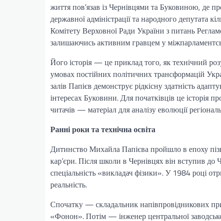
життя пов’язав із Чернівцями та Буковиною, де п
державної адміністрації та народного депутата кіл
Комітету Верховної Ради України з питань Регламе
залишаючись активним гравцем у міжпарламентськ
Його історія — це приклад того, як технічний ро
умовах постійних політичних трансформацій Украї
залів Папієв демонструє рідкісну здатність адапт
інтересах Буковини. Для початківців це історія пр
читачів — матеріал для аналізу еволюції регіональ
Ранні роки та технічна освіта
Дитинство Михайла Папієва пройшло в епоху пізнь
кар’єри. Після школи в Чернівцях він вступив до
спеціальність «викладач фізики». У 1984 році отр
реальність.
Спочатку — складальник напівпровідникових при
«Фонон». Потім — інженер центральної заводсько