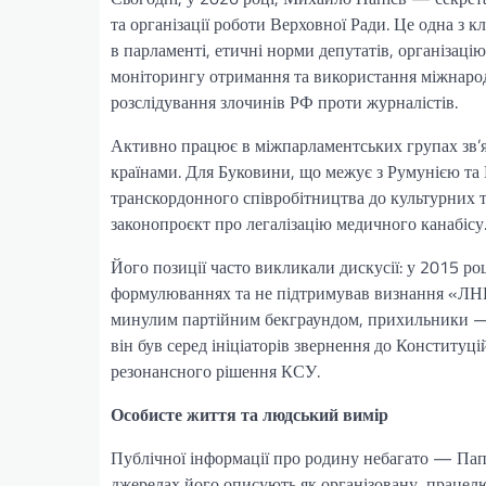
та організації роботи Верховної Ради. Це одна з 
в парламенті, етичні норми депутатів, організацію 
моніторингу отримання та використання міжнародно
розслідування злочинів РФ проти журналістів.
Активно працює в міжпарламентських групах зв’
країнами. Для Буковини, що межує з Румунією та
транскордонного співробітництва до культурних та
законопроєкт про легалізацію медичного канабісу
Його позиції часто викликали дискусії: у 2015 ро
формулюваннях та не підтримував визнання «ЛНР
минулим партійним бекграундом, прихильники — з 
він був серед ініціаторів звернення до Конститу
резонансного рішення КСУ.
Особисте життя та людський вимір
Публічної інформації про родину небагато — Пап
джерелах його описують як організовану, працел