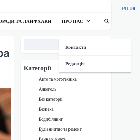
RU
UK
ОРАДИ ТА ЛАЙФХАКИ
ПРО НАС
Пошук
Контакти
ра
Редакція
Категорії
Авто та мототехніка
Алкоголь
Без категорії
Безпека
Бодибілдинг
Будівництво та ремонт
Ванна кімната