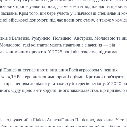
ключових процесуальних посад: саме комітет відповідає за правила
засідань. Крім того, він бере участь у Тимчасовій спеціальній комі
ї військової допомоги під час воєнного стану, а також у комісії
язків з Бельгією, Румунією, Польщею, Австрією, Молдовою та і
 Молдовою, такі контакти мають практичне значення — від
 економічних проєктів. У 2025 році він, зокрема, підтримав
.
ці Папієв виступав проти визнання Росії агресором у певних
» і «ДНР» терористичними організаціями. Критики пов’язують 
прагненням до діалогу та захисту інтересів регіону. У 2020 ро
ційного Суду щодо антикорупційного законодавства, що призвело 
ієв одружений з Лілією Анатоліївною Папієвою, має сина. У ст
юбну та принципову людину, яка цінує практичний досвід понад 