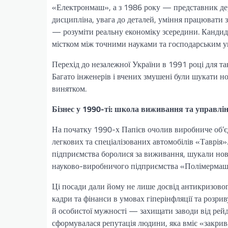
«Електронмаш», а з 1986 року — представник де
дисципліна, увага до деталей, уміння працювати з
— розуміти реальну економіку зсередини. Кандид
містком між точними науками та господарським у
Перехід до незалежної України в 1991 році для т
Багато інженерів і вчених змушені були шукати нов
винятком.
Бізнес у 1990-ті: школа виживання та управлі
На початку 1990-х Папієв очолив виробниче об’єд
легкових та спеціалізованих автомобілів «Таврія»
підприємства боролися за виживання, шукали нов
науково-виробничого підприємства «Полімермаш
Ці посади дали йому не лише досвід антикризово
кадри та фінанси в умовах гіперінфляції та розриву
й особистої мужності — захищати заводи від рейд
сформувалася репутація людини, яка вміє «закрива