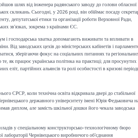
ройшов шлях від інженера радянського заводу до голови обласної
ькох скликань. Сьогодні, у 2026 році, він обіймає посаду секрета
нту, депутатської етики та організації роботи Верховної Ради,
их зв’язках, зокрема з країнами ЄС.
зум і господарська хватка допомагають виживати та впливати в
ни. Від заводських цехів до міністерських кабінетів і парламент
уватися, зберігаючи фокус на соціальних питаннях та регіональни
о те, як працює українська політика на практиці; для просунутих
них еліт, партійних альянсів та ролі особистості в кризові період
ого СРСР, коли технічна освіта відкривала двері до стабільної
 Чернівецького державного університету імені Юрія Федьковича н
имав диплом, але замість шкільної дошки його чекала заводська
ладів у спеціальному конструкторсько-технологічному бюро
ї лабораторії Чернівецького виробничого об’єднання