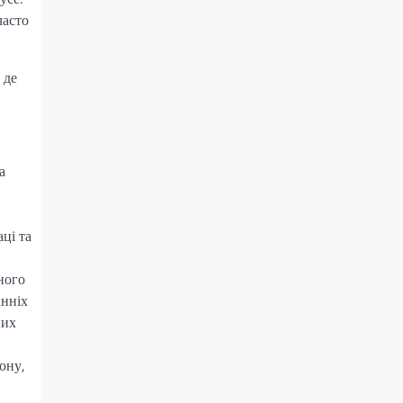
часто
 де
а
ці та
ного
анніх
них
ону,