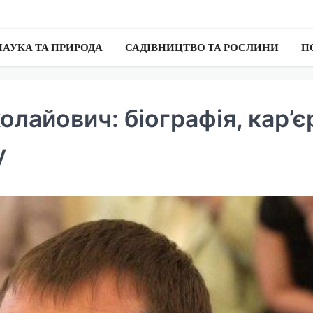
НАУКА ТА ПРИРОДА
САДІВНИЦТВО ТА РОСЛИНИ
П
лайович: біографія, кар’є
у