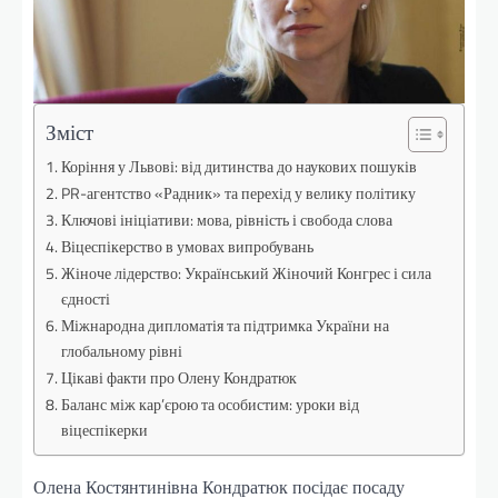
Зміст
Коріння у Львові: від дитинства до наукових пошуків
PR-агентство «Радник» та перехід у велику політику
Ключові ініціативи: мова, рівність і свобода слова
Віцеспікерство в умовах випробувань
Жіноче лідерство: Український Жіночий Конгрес і сила
єдності
Міжнародна дипломатія та підтримка України на
глобальному рівні
Цікаві факти про Олену Кондратюк
Баланс між кар’єрою та особистим: уроки від
віцеспікерки
Олена Костянтинівна Кондратюк посідає посаду