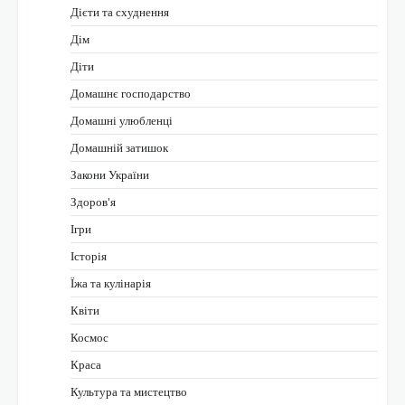
Дієти та схуднення
Дім
Діти
Домашнє господарство
Домашні улюбленці
Домашній затишок
Закони України
Здоров'я
Ігри
Історія
Їжа та кулінарія
Квіти
Космос
Краса
Культура та мистецтво