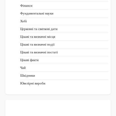
Фінанси
Фундаментальні науки
Хобі
Церковні та святкові дати
Цікаві та визначні місця
Цікаві та визначні події
Цікаві та визначні постаті
Цікаві факти
Чай
Шкідники
Ювелірні вироби