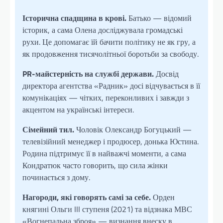
Історична спадщина в крові.
Батько — відомий
історик, а сама Олена досліджувала громадські
рухи. Це допомагає їй бачити політику не як гру, а
як продовження тисячолітньої боротьби за свободу.
PR-майстерність на службі держави.
Досвід
директора агентства «Радник» досі відчувається в її
комунікаціях — чітких, переконливих і завжди з
акцентом на українські інтереси.
Сімейний тил.
Чоловік Олександр Богуцький —
телевізійний менеджер і продюсер, донька Юстина.
Родина підтримує її в найважчі моменти, а сама
Кондратюк часто говорить, що сила жінки
починається з дому.
Нагороди, які говорять самі за себе.
Орден
княгині Ольги III ступеня (2021) та відзнака МВС
«Вогнепальна зброя» — визнання внеску в