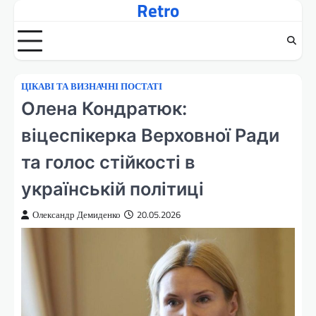
Retro
Перейти
до
вмісту
ЦІКАВІ ТА ВИЗНАЧНІ ПОСТАТІ
Олена Кондратюк:
віцеспікерка Верховної Ради
та голос стійкості в
українській політиці
Олександр Демиденко
20.05.2026