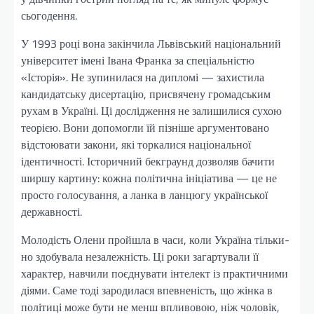
сьогодення.
У 1993 році вона закінчила Львівський національний
університет імені Івана Франка за спеціальністю
«Історія». Не зупинилася на дипломі — захистила
кандидатську дисертацію, присвячену громадським
рухам в Україні. Ці дослідження не залишилися сухою
теорією. Вони допомогли їй пізніше аргументовано
відстоювати закони, які торкалися національної
ідентичності. Історичний бекграунд дозволяв бачити
ширшу картину: кожна політична ініціатива — це не
просто голосування, а ланка в ланцюгу української
державності.
Молодість Олени пройшла в часи, коли Україна тільки-
но здобувала незалежність. Ці роки загартували її
характер, навчили поєднувати інтелект із практичними
діями. Саме тоді зародилася впевненість, що жінка в
політиці може бути не менш впливовою, ніж чоловік,