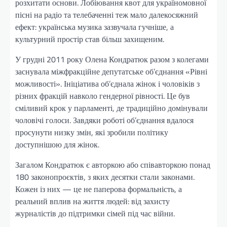
розхитати основи. Лобіювання квот для україномовної
пісні на радіо та телебаченні теж мало далекосяжний
ефект: українська музика зазвучала гучніше, а
культурний простір став більш захищеним.
У грудні 2011 року Олена Кондратюк разом з колегами
заснувала міжфракційне депутатське об’єднання «Рівні
можливості». Ініціатива об’єднала жінок і чоловіків з
різних фракцій навколо гендерної рівності. Це був
сміливий крок у парламенті, де традиційно домінували
чоловічі голоси. Завдяки роботі об’єднання вдалося
просунути низку змін, які зробили політику
доступнішою для жінок.
Загалом Кондратюк є авторкою або співавторкою понад
180 законопроєктів, з яких десятки стали законами.
Кожен із них — це не паперова формальність, а
реальний вплив на життя людей: від захисту
журналістів до підтримки сімей під час війни.