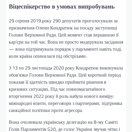
Віцеспікерство в умовах випробувань
29 серпня 2019 року 290 депутатів проголосували за
призначення Олени Кондратюк на посаду заступниці
Голови Верховної Ради. Цей момент став вершиною її
кар’єри на той час. Вона не просто модерувала засідання
— вона підтримувала порядок у парламенті навіть тоді,
коли країна опинилася під обстрілами.
З 13 по 29 листопада 2020 року Кондратюк виконувала
обов’язки Голови Верховної Ради. Цей короткий період
показав її здатність швидко приймати рішення в
кризових ситуаціях. Під час повномасштабного
вторгнення 2022 року її роль набула нового виміру:
міжнародні візити, переговори з партнерами, підтримка
санкційної політики проти агресора.
Вона очолювала українську делегацію на 8-му Саміті
Голів Парламентів G20, де голос України звучав чітко і