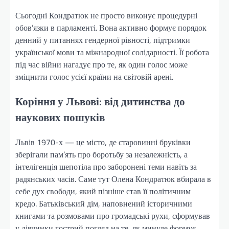
Сьогодні Кондратюк не просто виконує процедурні
обов’язки в парламенті. Вона активно формує порядок
денний у питаннях гендерної рівності, підтримки
української мови та міжнародної солідарності. Її робота
під час війни нагадує про те, як один голос може
зміцнити голос усієї країни на світовій арені.
Коріння у Львові: від дитинства до
наукових пошуків
Львів 1970-х — це місто, де старовинні бруківки
зберігали пам’ять про боротьбу за незалежність, а
інтелігенція шепотіла про заборонені теми навіть за
радянських часів. Саме тут Олена Кондратюк вбирала в
себе дух свободи, який пізніше став її політичним
кредо. Батьківський дім, наповнений історичними
книгами та розмовами про громадські рухи, сформував
у дівчинки гострий погляд на те, як минуле формує