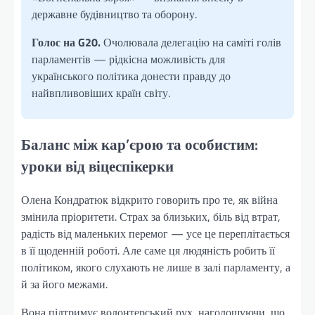
державне будівництво та оборону.
Голос на G20.
Очолювала делегацію на саміті голів
парламентів — рідкісна можливість для
українського політика донести правду до
найвпливовіших країн світу.
Баланс між кар’єрою та особистим:
уроки від віцеспікерки
Олена Кондратюк відкрито говорить про те, як війна
змінила пріоритети. Страх за близьких, біль від втрат,
радість від маленьких перемог — усе це переплітається
в її щоденній роботі. Але саме ця людяність робить її
політиком, якого слухають не лише в залі парламенту, а
й за його межами.
Вона підтримує волонтерський рух, наголошуючи, що