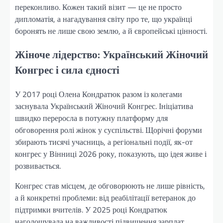
переконливо. Кожен такий візит — це не просто
дипломатія, а нагадування світу про те, що українці
боронять не лише свою землю, а й європейські цінності.
Жіноче лідерство: Український Жіночий
Конгрес і сила єдності
У 2017 році Олена Кондратюк разом із колегами
заснувала Український Жіночий Конгрес. Ініціатива
швидко переросла в потужну платформу для
обговорення ролі жінок у суспільстві. Щорічні форуми
збирають тисячі учасниць, а регіональні події, як-от
конгрес у Вінниці 2026 року, показують, що ідея живе і
розвивається.
Конгрес став місцем, де обговорюють не лише рівність,
а й конкретні проблеми: від реабілітації ветеранок до
підтримки вчителів. У 2025 році Кондратюк
наголошувала на важливості підвищення зарплат