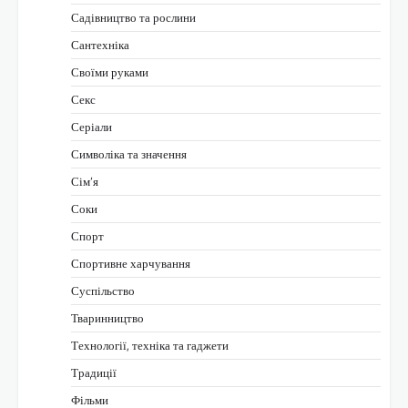
Садівництво та рослини
Сантехніка
Своїми руками
Секс
Серіали
Символіка та значення
Сім’я
Соки
Спорт
Спортивне харчування
Суспільство
Тваринництво
Технології, техніка та гаджети
Традиції
Фільми