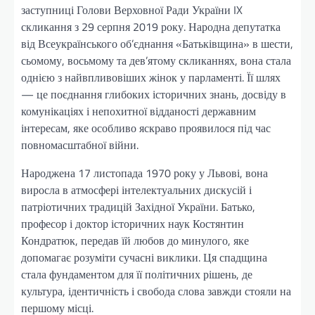
заступниці Голови Верховної Ради України IX
скликання з 29 серпня 2019 року. Народна депутатка
від Всеукраїнського об’єднання «Батьківщина» в шести,
сьомому, восьмому та дев’ятому скликаннях, вона стала
однією з найвпливовіших жінок у парламенті. Її шлях
— це поєднання глибоких історичних знань, досвіду в
комунікаціях і непохитної відданості державним
інтересам, яке особливо яскраво проявилося під час
повномасштабної війни.
Народжена 17 листопада 1970 року у Львові, вона
виросла в атмосфері інтелектуальних дискусій і
патріотичних традицій Західної України. Батько,
професор і доктор історичних наук Костянтин
Кондратюк, передав їй любов до минулого, яке
допомагає розуміти сучасні виклики. Ця спадщина
стала фундаментом для її політичних рішень, де
культура, ідентичність і свобода слова завжди стояли на
першому місці.