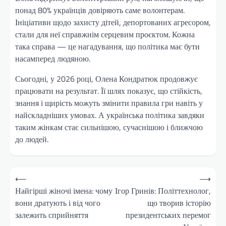
понад 80% українців довіряють саме волонтерам.
Ініціативи щодо захисту дітей, депортованих агресором,
стали для неї справжнім серцевим проєктом. Кожна
така справа — це нагадування, що політика має бути
насамперед людяною.
Сьогодні, у 2026 році, Олена Кондратюк продовжує
працювати на результат. Її шлях показує, що стійкість,
знання і щирість можуть змінити правила гри навіть у
найскладніших умовах. А українська політика завдяки
таким жінкам стає сильнішою, сучаснішою і ближчою
до людей.
Навігація
⟵
⟶
записів
Найгірші жіночі імена: чому
Ігор Гринів: Політтехнолог,
вони дратують і від чого
що творив історію
залежить сприйняття
президентських перемог