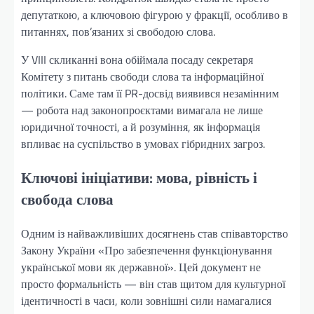
депутаткою, а ключовою фігурою у фракції, особливо в
питаннях, пов’язаних зі свободою слова.
У VIII скликанні вона обіймала посаду секретаря
Комітету з питань свободи слова та інформаційної
політики. Саме там її PR-досвід виявився незамінним
— робота над законопроєктами вимагала не лише
юридичної точності, а й розуміння, як інформація
впливає на суспільство в умовах гібридних загроз.
Ключові ініціативи: мова, рівність і
свобода слова
Одним із найважливіших досягнень став співавторство
Закону України «Про забезпечення функціонування
української мови як державної». Цей документ не
просто формальність — він став щитом для культурної
ідентичності в часи, коли зовнішні сили намагалися