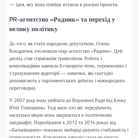
— ідея, яку вона пізніше втілила в реальні проєкти.
PR-агентство «Радник» та перехід у
велику політику
До того, як стати народною депутаткою, Олена
Кондратюк очолювала піар-агентство «Радник». Цей
досвід став справжнім трампліном. Робота з
комунікаціями навчила її говорити чітко, переконливо і
з урахуванням аудиторії — навички, які сьогодні
допомагають у парламентських дебатах і міжнародних
переговорах.
У 2007 році вона увійшла до Верховної Ради від Блоку
Юлії Тимошенко. Тоді мало хто міг передбачити,
наскільки міцно вона закріпиться в політичному
ландшафті. Переобрання в 2012 та 2014 роках від
«Батьківщини» показало: виборці цінують стабільність і
принциповість. Кондратюк швидко стала не просто