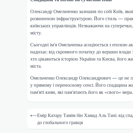
Олександр Омельченко залишив по собі Київ, яки
розвиненою інфраструктурою. Його стиль — прак
київських управлінців. Незважаючи на суперечки,
місту.
Сьогодні ім’я Омельченка асоціюється з епохою ак
надихає: від скромного початку до вершин влади з
хто цікавиться історією України та Києва, його 
міста.
Омельченко Олександр Олександрович — це не лише
у прямому і переносному сенсі. Його спадщина жив
пам’яті киян, які пам’ятають його як «свого» мера.
Навігація
⟵
Емір Катару Тамім бін Хамад Аль Тані: від сп
записів
до глобального гравця