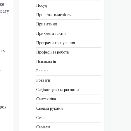
ка
Посуд
увагу
Приватна власність
Привітання
Прикмети та сни
Програми тренування
ику
Професії та робота
Психологія
к
Релігія
Розваги
Садівництво та рослини
Сантехніка
роя
Своїми руками
Секс
Серіали