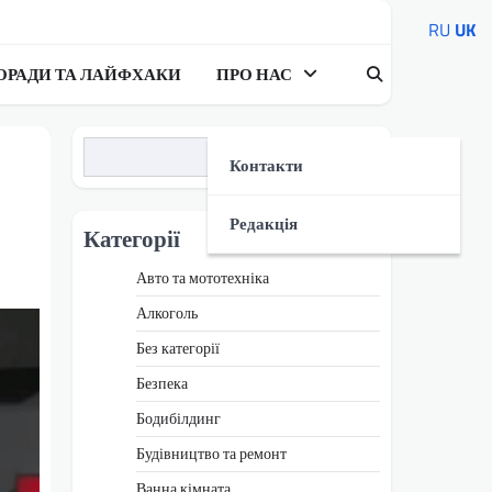
RU
UK
ОРАДИ ТА ЛАЙФХАКИ
ПРО НАС
Пошук
Контакти
Редакція
Категорії
Авто та мототехніка
Алкоголь
Без категорії
Безпека
Бодибілдинг
Будівництво та ремонт
Ванна кімната