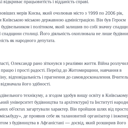
відкриває працьовитість і відданість справі.
вовіших мерів Києва, який очолював місто з 1999 по 2006 рік,
м Київською міською державною адміністрацією. Він був Героєм
 будівельником і політиком, який залишив по собі значну спадщи
ї спадщини столиці. Його діяльність охоплювала не лише будівни
ність як народного депутата.
сті, Олександр рано зіткнувся з реаліями життя. Війна розлучи
и працю і прості радості. Переїзд до Житомирщини, навчання в
ну, відповідальність і прагнення до самовдосконалення. Вчител
відзначала його здібності.
дівельного технікуму, а згодом здобув вищу освіту в Київському
ний університет будівництва та архітектури) та Інституті народ
льних об’єктах загартували характер. Він пройшов шлях від прост
міськбуду», де проявив себе як талановитий організатор і інжене
ом з будівництва в Афганістані — досвід, який розширив його