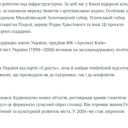
роботою над інфраструктурою. За цей час у Києві відкрили кіль
у, встановили мережу бюветів з артезіанською водою. Особливу 
будували Михайлівський Золотоверхий собор, Успенський собор
ощої на Подолі, церкву Різдва Христового та інші. Ці проєкти
турної спадщини.
едерацію хокею України, придбав ФК «Арсенал Київ»
ї міст України (1999–2006) впливав на загальнодержавну політ
 України від партії «Єдність», хоча й набрав modestний відсото
ежною, що призводило як до підтримки, так і до конфліктів.
вся. Будівництво нових об’єктів, реставрація храмів і пам’яток
се це формувало сучасний образ столиці. Він отримав звання Ге
мічний та культурний розвиток міста. У 2004-му став лауреатом