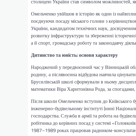
столицею України став символом можливостей, які 
Омельченко увійшов в історію як один із найвпли
поєднуючи посаду міського голови з керівництво
України, кандидатом технічних наук, досвідченим
розвитку інфраструктури та збереженні історично
а й спорт, громадську роботу та законодавчу діяль
Дитинство та юність: основи характеру
Народжений у передвоєнний час у Вінницькій обла
родину, а післявоєнна відбудова навчила цінуват
Брусилівській школі сформували в ньому дисциплі
математики Віра Харитонівна Рода, за спогадами, 
Після школи Омельченко вступив до Київського бу
інженерно-будівельному інституті (нині Національ
господарства. Служба в армії та робота на будіве
робітника до керівних посад у системі «Головкиїв
1987–1989 роках працював радником-консультант