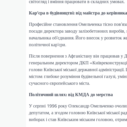
світогляд і вміння працювати в складних умовах.
Кар’єра в будівництві: від майстра до керівник
Професійне становлення Омельченка тісно пов’яза
посади директора заводу залізобетонних виробів,
начальника об’єднання. Його внесок у розвиток ж
політичної кар’єри.
Після повернення з Афганістану він працював у Д
генеральним директором ДКП «Київреконструкці
голови Київської міської державної адміністрації.
містом: глибоке розуміння будівельної галузі, ум
сучасного європейського міста.
Політичний шлях: від КМДА до мерства
У серпні 1996 року Олександр Омельченко очолив
депутатом, а згодом головою Київської міської рад
виборах і став Київським міським головою, отри