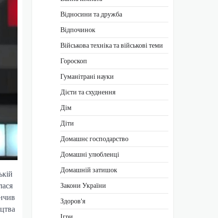
Відносини та дружба
Відпочинок
Військова техніка та військові теми
Гороскоп
Гуманітрані науки
Дієти та схуднення
Дім
Діти
Домашнє господарство
Домашні улюбленці
Домашній затишок
ькій
лася
Закони України
інчив
Здоров'я
ицтва
Ігри