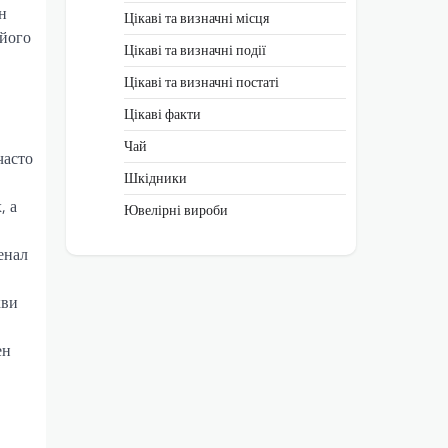
н
Цікаві та визначні місця
 його
Цікаві та визначні події
Цікаві та визначні постаті
Цікаві факти
Чай
часто
Шкідники
, а
Ювелірні вироби
енал
кви
ен