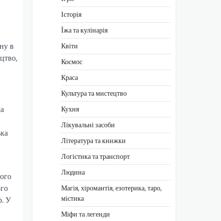
Історія
Їжа та кулінарія
ну в
Квіти
цтво,
Космос
Краса
Культура та мистецтво
ла
Кухня
Лікувальні засоби
ька
Література та книжки
Логістика та транспорт
Людина
ного
ого
Магія, хіромантія, езотерика, таро,
містика
р. У
Міфи та легенди