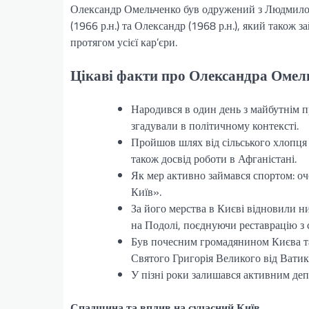
Олександр Омельченко був одружений з Людмилою
(1966 р.н.) та Олександр (1968 р.н.), який також 
протягом усієї кар’єри.
Цікаві факти про Олександра Омел
Народився в один день з майбутнім 
згадували в політичному контексті.
Пройшов шлях від сільського хлопця д
також досвід роботи в Афганістані.
Як мер активно займався спортом: 
Київ».
За його мерства в Києві відновили 
на Подолі, поєднуючи реставрацію з
Був почесним громадянином Києва та 
Святого Григорія Великого від Ватик
У пізні роки залишався активним деп
Спадщина та вплив на сучасний Київ