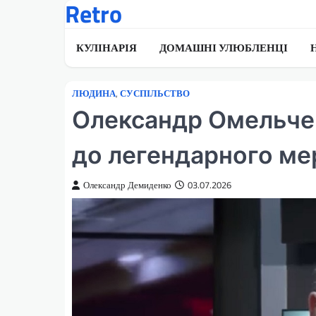
Retro
Перейти
до
вмісту
КУЛІНАРІЯ
ДОМАШНІ УЛЮБЛЕНЦІ
ЛЮДИНА
,
СУСПІЛЬСТВО
Олександр Омельчен
до легендарного ме
Олександр Демиденко
03.07.2026