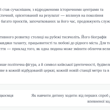
й став сучаснішим, з відродженими історичними центрами та
тичний, орієнтований на результат — вплинув на покоління
 багато проєктів, започаткованих за його час, продовжують слу
тивного розвитку столиці на рубежі тисячоліть. Його біографія
авдяки таланту, працьовитості та любові до рідного міста. Для т
життя — приклад того, як одна людина може змінити обличчя вел
 політична фігура, а й символ київської ідентичності, будівел
е в кожній відбудованій церкві, кожній новій станції метро та в
адкоємця
Як навчити дитину ходити: від перших спроб 
впевненої хо