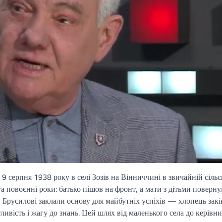
серпня 1938 року в селі Зозів на Вінниччині в звичайній сільс
а повоєнні роки: батько пішов на фронт, а мати з дітьми поверну
Брусилові заклали основу для майбутніх успіхів — хлопець зак
ивість і жагу до знань. Цей шлях від маленького села до керівн