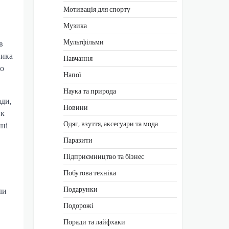
Мотивація для спорту
Музика
Мультфільми
в
ника
Навчання
до
Напої
Наука та природа
ади,
Новини
ик
Одяг, взуття, аксесуари та мода
нні
Паразити
Підприємництво та бізнес
Побутова техніка
Подарунки
ли
Подорожі
Поради та лайфхаки