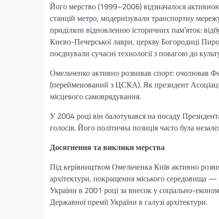
Його мерство (1999–2006) відзначалося активною 
станцій метро, модернізували транспортну мереж
приділяли відновленню історичних пам’яток: від
Києво-Печерської лаври, церкву Богородиці Пирог
поєднували сучасні технології з повагою до куль
Омельченко активно розвивав спорт: очолював Ф
(перейменований з ЦСКА). Як президент Асоціаці
місцевого самоврядування.
У 2004 році він балотувався на посаду Президента
голосів. Його політична позиція часто була незал
Досягнення та виклики мерства
Під керівництвом Омельченка Київ активно розвива
архітектури, покращення міського середовища — у
України в 2001 році за внесок у соціально-еконо
Державної премії України в галузі архітектури.