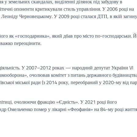
я у земельних скандалах, виділенні ділянок під забудову в
літичні опоненти критикували стиль управління. У 2006 році на
ь Леоніду Черновецькому. У 2009 році сталася ДТП, в якій загин
ого як «господарника», який дбав про місто по-господарськи. Й
 важко переоцінити.
іяльність. У 2007–2012 роках — народний депутат України VI
мооборона», очолював комітет з питань державного будівництва
ської міської ради (з 2014 року, переобраний у 2020-му від пар
літиці, очолюючи фракцію «Єдність». У 2021 році його
ндр Омельченко помер у лікарні «Феофанія» на 84-му році життя