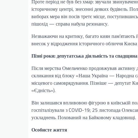
Проте період не був без хмар: звучали звинуваченн
історичному центрі, знесенні деяких будівель. По
виборах мера він посів третє місце, поступившис
пішохід — справа набула резонансу.
Незважаючи на критику, багато киян пам’ятають й
внесок у відродження історичного обличчя Києва
Пізні роки: депутатська діяльність та спадщина
Після мерства Омельченко продовжував активну д
скликання від блоку «Наша Україна — Народна са
місцевого самоврядування. Пізніше — депутат Київ
«Єдність»).
Він залишався впливовою фігурою в київській по
госпіталізували з COVID-19; 25 листопада Олекса
ускладнень. Похований на Байковому кладовищі.
Особисте життя