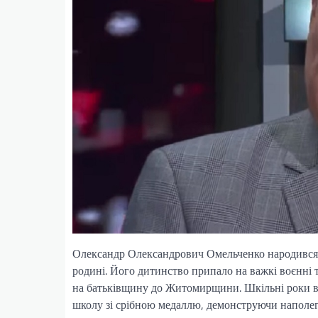
Олександр Олександрович Омельченко народився 9 
родині. Його дитинство припало на важкі воєнні т
на батьківщину до Житомирщини. Шкільні роки в 
школу зі срібною медаллю, демонструючи наполегл