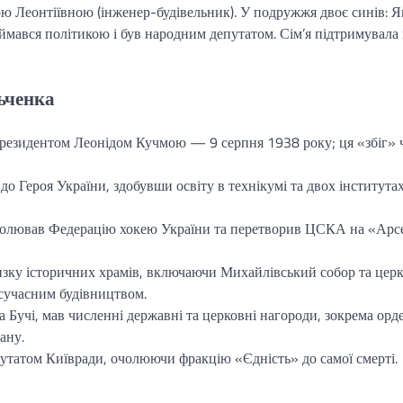
 Леонтіївною (інженер-будівельник). У подружжя двоє синів: Я
займався політикою і був народним депутатом. Сім’я підтримувала
ьченка
президентом Леонідом Кучмою — 9 серпня 1938 року; ця «збіг» 
о Героя України, здобувши освіту в технікумі та двох інститутах
очолював Федерацію хокею України та перетворив ЦСКА на «Арс
низку історичних храмів, включаючи Михайлівський собор та цер
 сучасним будівництвом.
Бучі, мав численні державні та церковні нагороди, зокрема орд
ану.
утатом Київради, очолюючи фракцію «Єдність» до самої смерті.