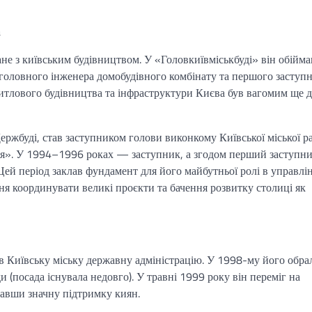
а
не з київським будівництвом. У «Головкиївміськбуді» він обійма
 головного інженера домобудівного комбінату та першого заступ
итлового будівництва та інфраструктури Києва був вагомим ще 
ержбуді, став заступником голови виконкому Київської міської р
я». У 1994–1996 роках — заступник, а згодом перший заступн
 Цей період заклав фундамент для його майбутньої ролі в управлі
іння координувати великі проєкти та бачення розвитку столиці як
 Київську міську державну адміністрацію. У 1998-му його обра
и (посада існувала недовго). У травні 1999 року він переміг на
мавши значну підтримку киян.