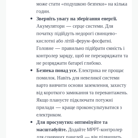
може стати «подушкою безпеки» на кілька
годин.
Зверніть увагу на зберігання енергії.
Акумулятори — серце системи. Для
початку підійдуть недорогі свинцево-
кислотні або літій-ферум-фосфатні.
Головне — правильно підібрати ємність і
контролер заряду, щоб не перезаряджати та
не розряджати батареї глибоко.
Безпека понад усе.
Електрика не прощає
помилок. Навіть для невеликої системи
варто вивчити основи заземлення, захисту
від короткого замикання та перевантажень.
Якщо плануєте підключати потужні
прилади — краще проконсультуватися з
електриком.
Для просунутих: оптимізуйте та
масштабуйте.
Додайте MPPT-контролер
для сонячних панелей — він підвищить