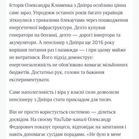
Історія Олександра Клименка з Дніпра особливо цінна
саме зараз. Упродовж останніх років багато українців
зіткнулися з тривалими блекаутами через пошкодження
енергетичної інфраструктури. Дехто купував
генератори на бензині, дехто — дорогі інвертори та
акумулятори. А пенсіонер з Дніпра ще 2016 року
вирішив питання раз і назавжди — і при цьому майже
не витратився. Його підхід демонструє:
енергонезалежність не обов’язково вимагає мільйонних
бюджетів. Достатньо рук, голови та бажання
експериментувати.
Саме наполегливість і віра у власні сили дозволили
пенсіонеру з Дніпра стати прикладом для тисяч.
Він не просто користується системою — ділиться
досвідом. На своєму YouTube-каналі Олександр
Федорович показує процеси, відповідає на запитання і
навіть допомагає сусідам порадами. «Не було в мене