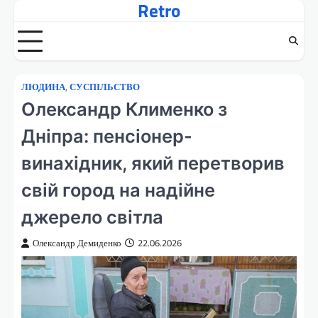
Retro
Перейти
до
вмісту
ЛЮДИНА
,
СУСПІЛЬСТВО
Олександр Клименко з
Дніпра: пенсіонер-
винахідник, який перетворив
свій город на надійне
джерело світла
Олександр Демиденко
22.06.2026