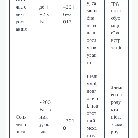
у, са
тру,
яна е
до 1
~201
моро
потр
лект
–2 к
6–2
бна,
ебує
рост
Вт
017
деше
міцн
анція
ва в
ої ко
обсл
нстр
угов
укції
уван
ні
Безш
умні,
Зниж
довг
ена п
овічн
~200
роду
і, пов
Вт вз
ктив
орот
Соня
имк
ність
~201
ний
чні п
у, біл
у хма
8
меха
анелі
ьше
рну
нізм