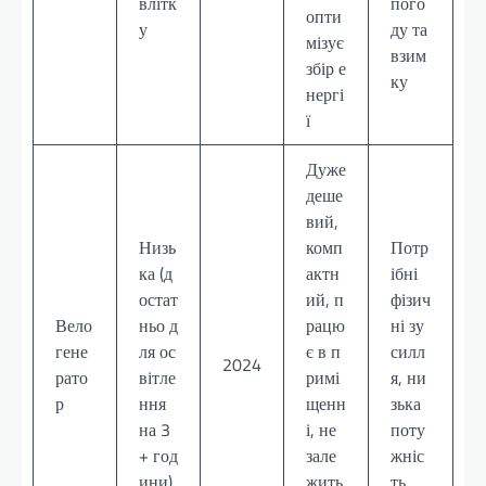
влітк
пого
опти
у
ду та
мізує
взим
збір е
ку
нергі
ї
Дуже
деше
вий,
Низь
комп
Потр
ка (д
актн
ібні
остат
ий, п
фізич
Вело
ньо д
рацю
ні зу
гене
ля ос
є в п
силл
2024
рато
вітле
римі
я, ни
р
ння
щенн
зька
на 3
і, не
поту
+ год
зале
жніс
ини)
жить
ть