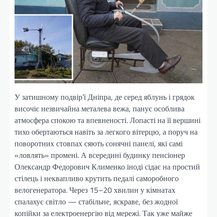
У затишному подвір’ї Дніпра, де серед яблунь і грядок
височіє незвичайна металева вежа, панує особлива
атмосфера спокою та впевненості. Лопасті на її вершині
тихо обертаються навіть за легкого вітерцю, а поруч на
поворотних стовпах сяють сонячні панелі, які самі
«ловлять» промені. А всередині будинку пенсіонер
Олександр Федорович Клименко іноді сідає на простий
стілець і неквапливо крутить педалі саморобного
велогенератора. Через 15–20 хвилин у кімнатах
спалахує світло — стабільне, яскраве, без жодної
копійки за електроенергію від мережі. Так уже майже