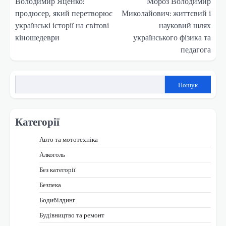
записів
Володимир Яценко:
Мороз Володимир
продюсер, який перетворює
Миколайович: життєвий і
українські історії на світові
науковий шлях
кіношедеври
українського фізика та
педагога
Пошук
Категорії
Авто та мототехніка
Алкоголь
Без категорії
Безпека
Бодибілдинг
Будівництво та ремонт