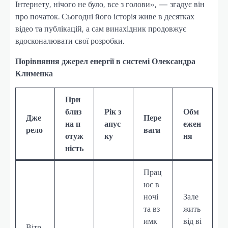
Інтернету, нічого не було, все з голови», — згадує він
про початок. Сьогодні його історія живе в десятках
відео та публікацій, а сам винахідник продовжує
вдосконалювати свої розробки.
Порівняння джерел енергії в системі Олександра
Клименка
При
близ
Рік з
Обм
Дже
Пере
на п
апус
ежен
рело
ваги
отуж
ку
ня
ність
Прац
ює в
ночі
Зале
та вз
жить
имк
від ві
Вітр