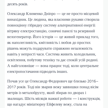
десять років.
Олександр Клименко Дніпро — це не просто місцевий
винахідник. Це людина, яка власними руками створила
повноцінну гібридну систему альтернативної енергії:
вітряну електростанцію, сонячні панелі та резервний
велогенератор. Його історія — це живий приклад того,
як наполегливість, кмітливість і любов до простих
рішень можуть подарувати справжню незалежність
навіть у непрості часи. Система живить холодильник,
освітлення, побутову техніку та дає спокій усій родині.
А найголовніше — вона працює тоді, коли центральне
електропостачання підводить інших.
Почав усе це Олександр Федорович ще близько 2016–
2017 років. Тоді він зварив вежу заввишки понад вісім
метрів із металобрухту, який збирав по дворах і
звалищах. Шість місяців важкої роботи — і конструкція,
що нагадує мініатюрну Ейфелеву вежу, стала на