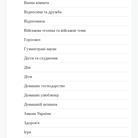
Ванна кімната
Відносини та дружба
Відпочинок
Військова техніка та військові теми
Гороскоп
Гуманітрані науки
Дієти та схуднення
Дім
Діти
Домашнє господарство
Домашні улюбленці
Домашній затишок
Закони України
Здоров'я
Ігри