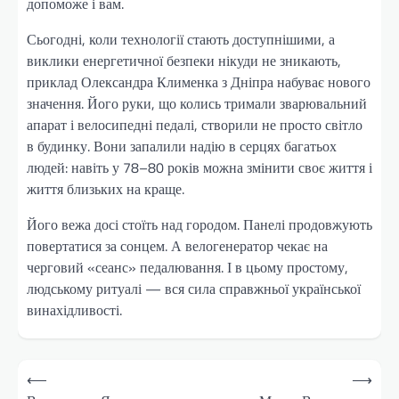
допоможе і вам.
Сьогодні, коли технології стають доступнішими, а
виклики енергетичної безпеки нікуди не зникають,
приклад Олександра Клименка з Дніпра набуває нового
значення. Його руки, що колись тримали зварювальний
апарат і велосипедні педалі, створили не просто світло
в будинку. Вони запалили надію в серцях багатьох
людей: навіть у 78–80 років можна змінити своє життя і
життя близьких на краще.
Його вежа досі стоїть над городом. Панелі продовжують
повертатися за сонцем. А велогенератор чекає на
черговий «сеанс» педалювання. І в цьому простому,
людському ритуалі — вся сила справжньої української
винахідливості.
Навігація
⟵
⟶