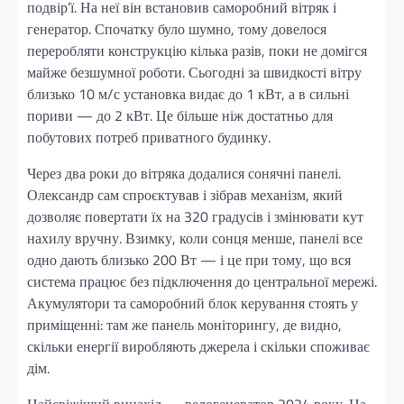
подвір’ї. На неї він встановив саморобний вітряк і
генератор. Спочатку було шумно, тому довелося
переробляти конструкцію кілька разів, поки не домігся
майже безшумної роботи. Сьогодні за швидкості вітру
близько 10 м/с установка видає до 1 кВт, а в сильні
пориви — до 2 кВт. Це більше ніж достатньо для
побутових потреб приватного будинку.
Через два роки до вітряка додалися сонячні панелі.
Олександр сам спроєктував і зібрав механізм, який
дозволяє повертати їх на 320 градусів і змінювати кут
нахилу вручну. Взимку, коли сонця менше, панелі все
одно дають близько 200 Вт — і це при тому, що вся
система працює без підключення до центральної мережі.
Акумулятори та саморобний блок керування стоять у
приміщенні: там же панель моніторингу, де видно,
скільки енергії виробляють джерела і скільки споживає
дім.
Найсвіжіший винахід — велогенератор 2024 року. На