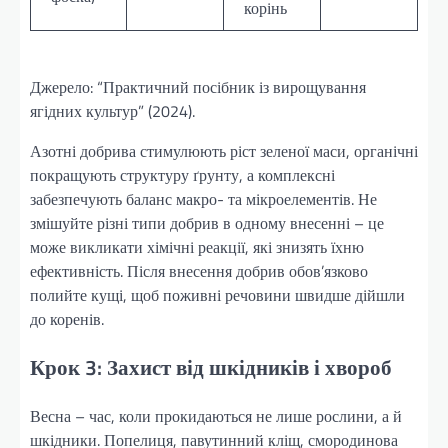
корінь
Джерело: “Практичний посібник із вирощування
ягідних культур” (2024).
Азотні добрива стимулюють ріст зеленої маси, органічні
покращують структуру ґрунту, а комплексні
забезпечують баланс макро- та мікроелементів. Не
змішуйте різні типи добрив в одному внесенні – це
може викликати хімічні реакції, які знизять їхню
ефективність. Після внесення добрив обов’язково
полийте кущі, щоб поживні речовини швидше дійшли
до коренів.
Крок 3: Захист від шкідників і хвороб
Весна – час, коли прокидаються не лише рослини, а й
шкідники. Попелиця, павутинний кліщ, смородинова