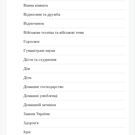
Ванна кімната
Відносини та дружба
Відпочинок
Військова техніка та військові теми
Гороскоп
Гуманітрані науки
Дієти та схуднення
Дім
Діти
Домашнє господарство
Домашні улюбленці
Домашній затишок
Закони України
Здоров'я
Ігри