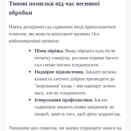
Типові помилки під час весняної
обробки
Навіть досвідчені сад садівники іноді припускаються
помилок, які можуть коштувати врожаю. Ось
найпоширеніші промахи:
Пізня обрізка.
Якщо обрізати кущ після
початку сокоруху, рослина втрачає багато
сил і може погано плодоносити.
Надмірне підживлення.
Занадто велика
кількість азотних добрив призводить до
“жирування” куща – він нарощує зелену
масу, але не плодоносить.
Ігнорування профілактики.
Багато
садівників чекають появи шкідників чи
хвороб, замість того, щоб діяти заздалегідь.
Уникаючи цих помилок, ви значно підвищите шанси на