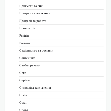
Прикмети та сни
Програми тренування
Професії та робота
Психологія
Релігія
Розваги
Садівництво та рослини
Сантехніка
Своїми руками
Секс
Серіали
Символіка та значення
Сім’я
Соки
Спорт