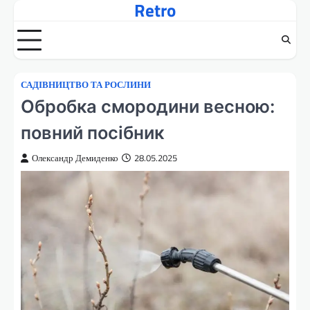
Retro
Перейти
до
вмісту
САДІВНИЦТВО ТА РОСЛИНИ
Обробка смородини весною:
повний посібник
Олександр Демиденко
28.05.2025