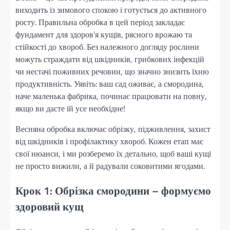
виходить із зимового спокою і готується до активного
росту. Правильна обробка в цей період закладає
фундамент для здоров’я кущів, рясного врожаю та
стійкості до хвороб. Без належного догляду рослини
можуть страждати від шкідників, грибкових інфекцій
чи нестачі поживних речовин, що значно знизить їхню
продуктивність. Уявіть: ваш сад оживає, а смородина,
наче маленька фабрика, починає працювати на повну,
якщо ви дасте їй усе необхідне!
Весняна обробка включає обрізку, підживлення, захист
від шкідників і профілактику хвороб. Кожен етап має
свої нюанси, і ми розберемо їх детально, щоб ваші кущі
не просто вижили, а й радували соковитими ягодами.
Крок 1: Обрізка смородини – формуємо
здоровий кущ