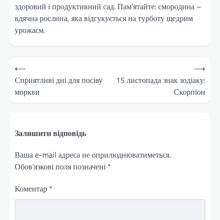
здоровий і продуктивний сад. Пам’ятайте: смородина –
вдячна рослина, яка відгукується на турботу щедрим
урожаєм.
Навігація
⟵
⟶
записів
Сприятливі дні для посіву
15 листопада знак зодіаку:
моркви
Скорпіон
Залишити відповідь
Ваша e-mail адреса не оприлюднюватиметься.
Обов’язкові поля позначені
*
Коментар
*