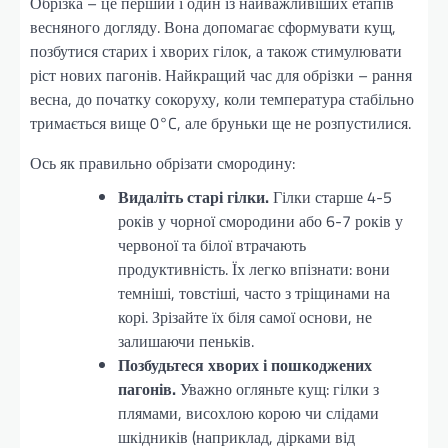
Обрізка – це перший і один із найважливіших етапів
весняного догляду. Вона допомагає сформувати кущ,
позбутися старих і хворих гілок, а також стимулювати
ріст нових пагонів. Найкращий час для обрізки – рання
весна, до початку сокоруху, коли температура стабільно
тримається вище 0°C, але бруньки ще не розпустилися.
Ось як правильно обрізати смородину:
Видаліть старі гілки.
Гілки старше 4-5
років у чорної смородини або 6-7 років у
червоної та білої втрачають
продуктивність. Їх легко впізнати: вони
темніші, товстіші, часто з тріщинами на
корі. Зрізайте їх біля самої основи, не
залишаючи пеньків.
Позбудьтеся хворих і пошкоджених
пагонів.
Уважно огляньте кущ: гілки з
плямами, висохлою корою чи слідами
шкідників (наприклад, дірками від