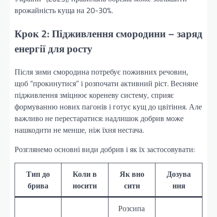
врожайність куща на 20-30%.
Крок 2: Підживлення смородини – заряд
енергії для росту
Після зими смородина потребує поживних речовин,
щоб “прокинутися” і розпочати активний ріст. Весняне
підживлення зміцнює кореневу систему, сприяє
формуванню нових пагонів і готує кущ до цвітіння. Але
важливо не перестаратися: надлишок добрив може
нашкодити не менше, ніж їхня нестача.
Розглянемо основні види добрив і як їх застосовувати:
Тип до
Коли в
Як вно
Дозува
брива
носити
сити
ння
Розсипа