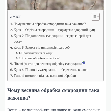
Зміст
Чому весняна обробка смородини така важлива?
Крок 1: Обрізка смородини – формуємо здоровий кущ
Крок 2: Підживлення смородини – заряд енергії для
росту
Крок 3: Захист від шкідників і хвороб
Профілактичні заходи
Хімічна обробка: коли і як?
Цікаві факти про весняну обробку смородини
Крок 4: Полив і мульчування – збереження вологи
Типові помилки під час весняної обробки
Чому весняна обробка смородини така
важлива?
Весна – це час пробудження природи, коли смородина