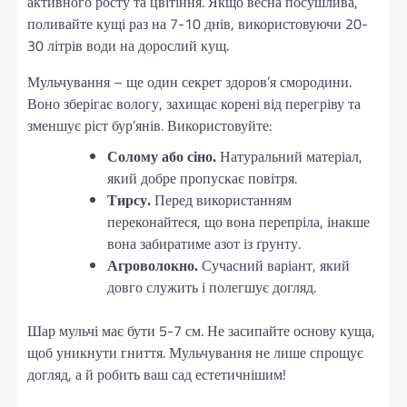
активного росту та цвітіння. Якщо весна посушлива,
поливайте кущі раз на 7-10 днів, використовуючи 20-
30 літрів води на дорослий кущ.
Мульчування – ще один секрет здоров’я смородини.
Воно зберігає вологу, захищає корені від перегріву та
зменшує ріст бур’янів. Використовуйте:
Солому або сіно.
Натуральний матеріал,
який добре пропускає повітря.
Тирсу.
Перед використанням
переконайтеся, що вона перепріла, інакше
вона забиратиме азот із ґрунту.
Агроволокно.
Сучасний варіант, який
довго служить і полегшує догляд.
Шар мульчі має бути 5-7 см. Не засипайте основу куща,
щоб уникнути гниття. Мульчування не лише спрощує
догляд, а й робить ваш сад естетичнішим!