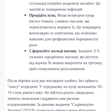
гусениць) потрібно видалити негайно. Це
запобігає поширенню інфекцій.
Прорідіть кущ.
Якщо всередині куща
багато тонких, слабких пагонів, які
переплітаються, виріжте їх. Це покращить
вентиляцію та освітлення, що особливо
важливо для профілактики борошнистої
роси.
Сформуйте молоді пагони.
Залиште 3-5
сильних однорічних пагонів, які ростуть
від кореня. Їх можна вкоротити на третину,
щоб стимулювати розгалуження.
Після обрізки кущ має виглядати охайно, без зайвого
“хаосу” всередині. У середньому на кущі залишають 10-
15 гілок різного віку. Не бійтеся різати: смородина
любить оновлення і віддячить вам рясним
плодоношенням. За даними видання “Садівництво
України” (2023), правильна обрізка може збільшити