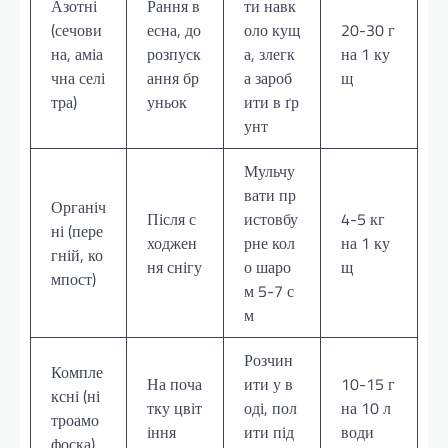
Азотні
Рання в
ти навк
(сечови
есна, до
оло кущ
20-30 г
на, аміа
розпуск
а, злегк
на 1 ку
чна селі
ання бр
а зароб
щ
тра)
уньок
ити в ґр
унт
Мульчу
вати пр
Органіч
Після с
истовбу
4-5 кг
ні (пере
ходжен
рне кол
на 1 ку
гній, ко
ня снігу
о шаро
щ
мпост)
м 5-7 с
м
Розчин
Компле
На поча
ити у в
10-15 г
ксні (ні
тку цвіт
оді, пол
на 10 л
троамо
іння
ити під
води
фоска)