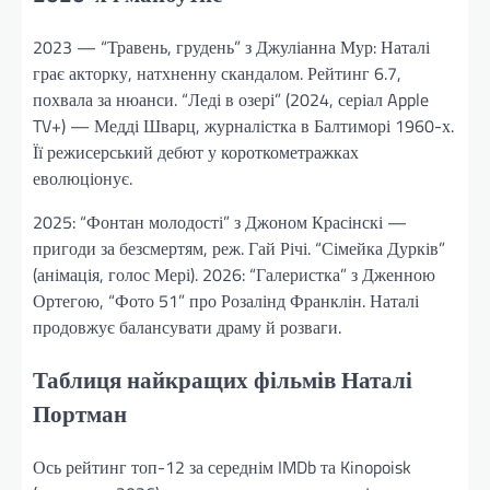
2023 — “Травень, грудень” з Джуліанна Мур: Наталі
грає акторку, натхненну скандалом. Рейтинг 6.7,
похвала за нюанси. “Леді в озері” (2024, серіал Apple
TV+) — Медді Шварц, журналістка в Балтиморі 1960-х.
Її режисерський дебют у короткометражках
еволюціонує.
2025: “Фонтан молодості” з Джоном Красінскі —
пригоди за безсмертям, реж. Гай Річі. “Сімейка Дурків”
(анімація, голос Мері). 2026: “Галеристка” з Дженною
Ортегою, “Фото 51” про Розалінд Франклін. Наталі
продовжує балансувати драму й розваги.
Таблиця найкращих фільмів Наталі
Портман
Ось рейтинг топ-12 за середнім IMDb та Kinopoisk