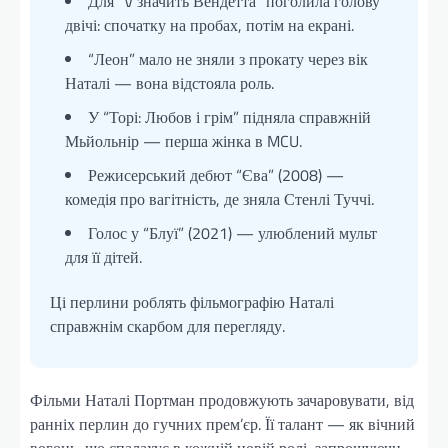
Для “V значить Вендетта” поголила голову
двічі: спочатку на пробах, потім на екрані.
“Леон” мало не зняли з прокату через вік
Наталі — вона відстояла роль.
У “Торі: Любов і грім” підняла справжній
Мьйольнір — перша жінка в MCU.
Режисерський дебют “Єва” (2008) —
комедія про вагітність, де зняла Стенлі Туччі.
Голос у “Блуї” (2021) — улюблений мульт
для її дітей.
Ці перлини роблять фільмографію Наталі
справжнім скарбом для перегляду.
Фільми Наталі Портман продовжують зачаровувати, від
ранніх перлин до гучних прем’єр. Її талант — як вічний