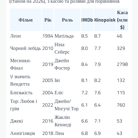
(станом на 2026), з касою та ролями для порівняння.
Каса
Фільм
Рік
Роль
IMDb
Kinopoisk
(млн
$)
Леон
1994
Матільда
8.5
8.7
46
Ніна
Чорний лебідь
2010
8.0
7.7
329
Сейерс
Месники:
Джейн
2019
8.4
7.9
2798
Фінал
Фостер
V значить
2005
Іві
8.1
8.2
132
Вендетта
Близькість
2004
Еліс
7.2
7.6
115
Тор: Любов і
Джейн/
2022
6.1
6.4
760
грім
Могучі Тор
Жаклін
Джекі
2016
6.6
7.1
53
Кеннеді
Аннігіляція
2018
Ліна
6.8
6.9
43