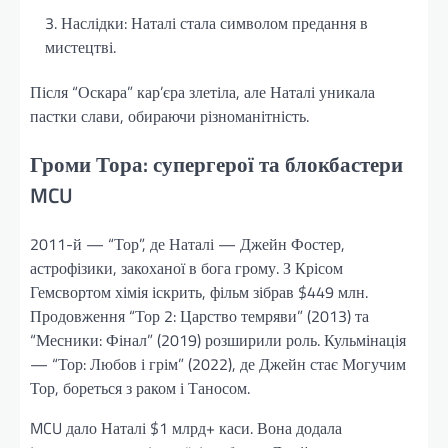
Наслідки: Наталі стала символом предання в
мистецтві.
Після “Оскара” кар’єра злетіла, але Наталі уникала
пастки слави, обираючи різноманітність.
Громи Тора: супергерої та блокбастери
MCU
2011-й — “Тор”, де Наталі — Джейн Фостер,
астрофізики, закоханої в бога грому. З Крісом
Гемсвортом хімія іскрить, фільм зібрав $449 млн.
Продовження “Тор 2: Царство темряви” (2013) та
“Месники: Фінал” (2019) розширили роль. Кульмінація
— “Тор: Любов і грім” (2022), де Джейн стає Могучим
Тор, бореться з раком і Таносом.
MCU дало Наталі $1 млрд+ каси. Вона додала