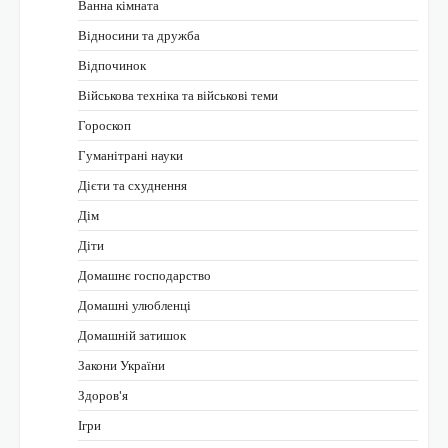
Ванна кімната
Відносини та дружба
Відпочинок
Військова техніка та військові теми
Гороскоп
Гуманітрані науки
Дієти та схуднення
Дім
Діти
Домашнє господарство
Домашні улюбленці
Домашній затишок
Закони України
Здоров'я
Ігри