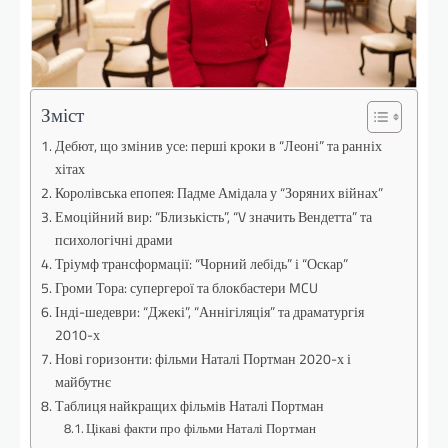
Зміст
Дебют, що змінив усе: перші кроки в “Леоні” та ранніх
хітах
Королівська епопея: Падме Амідала у “Зоряних війнах”
Емоційний вир: “Близькість”, “V значить Вендетта” та
психологічні драми
Тріумф трансформації: “Чорний лебідь” і “Оскар”
Громи Тора: супергерої та блокбастери MCU
Інді-шедеври: “Джекі”, “Аннігіляція” та драматургія
2010-х
Нові горизонти: фільми Наталі Портман 2020-х і
майбутнє
Таблиця найкращих фільмів Наталі Портман
Цікаві факти про фільми Наталі Портман