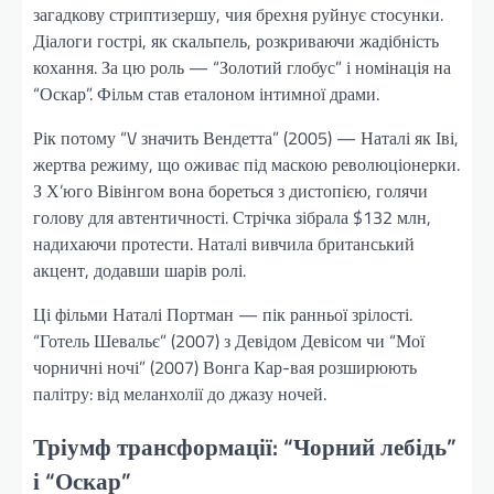
загадкову стриптизершу, чия брехня руйнує стосунки.
Діалоги гострі, як скальпель, розкриваючи жадібність
кохання. За цю роль — “Золотий глобус” і номінація на
“Оскар”. Фільм став еталоном інтимної драми.
Рік потому “V значить Вендетта” (2005) — Наталі як Іві,
жертва режиму, що оживає під маскою революціонерки.
З Х’юго Вівінгом вона бореться з дистопією, голячи
голову для автентичності. Стрічка зібрала $132 млн,
надихаючи протести. Наталі вивчила британський
акцент, додавши шарів ролі.
Ці фільми Наталі Портман — пік ранньої зрілості.
“Готель Шевальє” (2007) з Девідом Девісом чи “Мої
чорничні ночі” (2007) Вонга Кар-вая розширюють
палітру: від меланхолії до джазу ночей.
Тріумф трансформації: “Чорний лебідь”
і “Оскар”