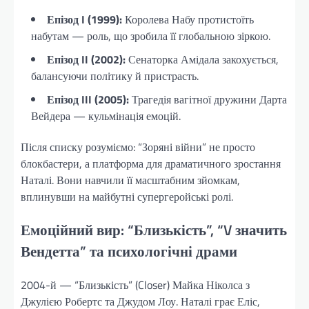
Епізод I (1999):
Королева Набу протистоїть
набутам — роль, що зробила її глобальною зіркою.
Епізод II (2002):
Сенаторка Амідала закохується,
балансуючи політику й пристрасть.
Епізод III (2005):
Трагедія вагітної дружини Дарта
Вейдера — кульмінація емоцій.
Після списку розуміємо: “Зоряні війни” не просто
блокбастери, а платформа для драматичного зростання
Наталі. Вони навчили її масштабним зйомкам,
вплинувши на майбутні супергеройські ролі.
Емоційний вир: “Близькість”, “V значить
Вендетта” та психологічні драми
2004-й — “Близькість” (Closer) Майка Ніколса з
Джулією Робертс та Джудом Лоу. Наталі грає Еліс,