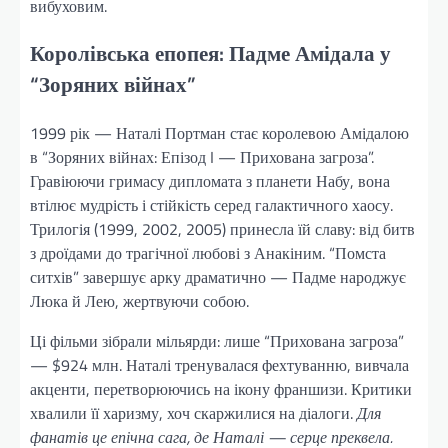
вибуховим.
Королівська епопея: Падме Амідала у
“Зоряних війнах”
1999 рік — Наталі Портман стає королевою Амідалою
в “Зоряних війнах: Епізод I — Прихована загроза”.
Гравіюючи гримасу дипломата з планети Набу, вона
втілює мудрість і стійкість серед галактичного хаосу.
Трилогія (1999, 2002, 2005) принесла їй славу: від битв
з дроїдами до трагічної любові з Анакіним. “Помста
ситхів” завершує арку драматично — Падме народжує
Люка й Лею, жертвуючи собою.
Ці фільми зібрали мільярди: лише “Прихована загроза”
— $924 млн. Наталі тренувалася фехтуванню, вивчала
акценти, перетворюючись на ікону франшизи. Критики
хвалили її харизму, хоч скаржилися на діалоги.
Для
фанатів це епічна сага, де Наталі — серце преквела.