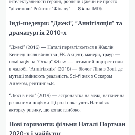
інтелектуальності героїні, роблячи Джейн не просто
“дівчиною”. Рейтинг “Фіналу” — 8.4 на IMDb.
Інді-шедеври: “Джекі”, “Аннігіляція” та
драматургія 2010-х
“Джекі” (2016) — Наталі перевтілюється в Жаклін
Кеннеді після вбивства JFK. Акцент, манери, траур —
номінація на “Оскар”. Фільм — інтимний портрет сили
в жалобі. “Аннігіляція” (2018) — біолог Ліна в Зоні, де
мутації змінюють реальність. Sci-fi жах з Оскаром
Айзеком, рейтинг 6.8.
“Люсі в небі” (2019) — астронавтка на межі, натхненна
реальними подіями. Ці ролі показують Наталі як
акторку ризику, що копає глибоко.
Нові горизонти: фільми Наталі Портман
2020-х і майбутнє