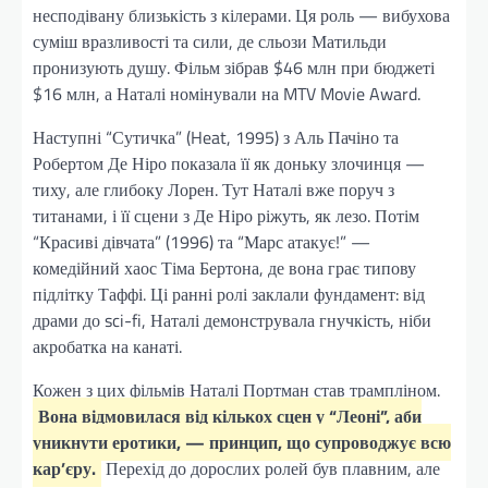
несподівану близькість з кілерами. Ця роль — вибухова
суміш вразливості та сили, де сльози Матильди
пронизують душу. Фільм зібрав $46 млн при бюджеті
$16 млн, а Наталі номінували на MTV Movie Award.
Наступні “Сутичка” (Heat, 1995) з Аль Пачіно та
Робертом Де Ніро показала її як доньку злочинця —
тиху, але глибоку Лорен. Тут Наталі вже поруч з
титанами, і її сцени з Де Ніро ріжуть, як лезо. Потім
“Красиві дівчата” (1996) та “Марс атакує!” —
комедійний хаос Тіма Бертона, де вона грає типову
підлітку Таффі. Ці ранні ролі заклали фундамент: від
драми до sci-fi, Наталі демонструвала гнучкість, ніби
акробатка на канаті.
Кожен з цих фільмів Наталі Портман став трампліном.
Вона відмовилася від кількох сцен у “Леоні”, аби
уникнути еротики, — принцип, що супроводжує всю
кар’єру.
Перехід до дорослих ролей був плавним, але