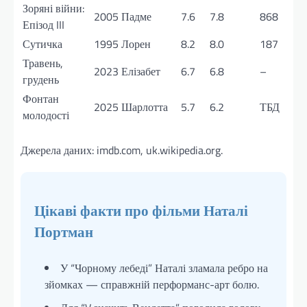
Зоряні війни:
2005
Падме
7.6
7.8
868
Епізод III
Сутичка
1995
Лорен
8.2
8.0
187
Травень,
2023
Елізабет
6.7
6.8
–
грудень
Фонтан
2025
Шарлотта
5.7
6.2
ТБД
молодості
Джерела даних: imdb.com, uk.wikipedia.org.
Цікаві факти про фільми Наталі
Портман
У “Чорному лебеді” Наталі зламала ребро на
зйомках — справжній перформанс-арт болю.