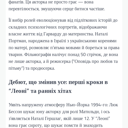
фанатів. Ця акторка не просто грає — вона
перевтілюється, змушуючи серце битися частіше.
Її вибір ролей еволюціонував від підліткових історій до
складних психологічних портретів, відображаючи
власне життя: від Гарварду до материнства. Наталі
Портман, народжена в Ізраїлі з українськими коренями
по матері, розмовляє п’ятьма мовами й бореться за права
тварин. Фільмографія налічує понад 50 стрічок, де вона
не лише акторка, а й режисерка (“Оповідь про любов та
пітьму”) та продюсерка.
Дебют, що змінив усе: перші кроки в
“Леоні” та ранніх хітах
Уявіть напружену атмосферу Нью-Йорка 1994-го: Люк
Бессон шукає юну акторку для ролі Матильди, і ось
з’являється Наталі Гершлаг, якій лише 12. У “Леоні”
вона грає сироту, що шукає помсти й знаходить