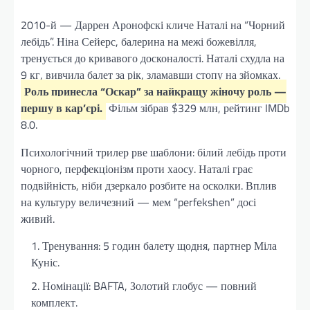
2010-й — Даррен Аронофскі кличе Наталі на “Чорний
лебідь”. Ніна Сейерс, балерина на межі божевілля,
тренується до кривавого досконалості. Наталі схудла на
9 кг, вивчила балет за рік, зламавши стопу на зйомках.
Роль принесла “Оскар” за найкращу жіночу роль —
першу в кар’єрі.
Фільм зібрав $329 млн, рейтинг IMDb
8.0.
Психологічний трилер рве шаблони: білий лебідь проти
чорного, перфекціонізм проти хаосу. Наталі грає
подвійність, ніби дзеркало розбите на осколки. Вплив
на культуру величезний — мем “perfekshen” досі
живий.
Тренування: 5 годин балету щодня, партнер Міла
Куніс.
Номінації: BAFTA, Золотий глобус — повний
комплект.