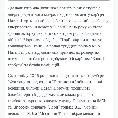
Дванадцятирічна дівчинка з вогнем в очах стукає в
двері професійного кілера, і від того моменту кар’єра
Наталі Портман набирає обертів, як зоряний корабель у
гіперпросторі. Її дебют у “Леоні” 1994 року миттєво
зробив акторку сенсацією, а згодом ролі в “Зоряних
війнах”, “Чорному лебеді” та “Торі” закріпили статус
голлівудської ікони. За понад тридцять років у кіно
Наталі зіграла від невинних принцес до роздертих
психологічно балерин, здобувши “Оскар”, два “Золоті
глобуси” та безліч номінацій.
Сьогодні, у 2026 році, вона не зупиняється: прем’єри
“Фонтану молодості” та “Галеристки” обіцяють нові
вершини. Фільми Наталі Портман поєднують
блокбастери з інді-драмами, де кожна роль — це
глибоке занурення в людську душу. Рейтинги на IMDb
та Kinopoisk свідчать: “Леон” тримає 8.5, “Чорний
лебідь” — 8.0, а “Месники: Фінал” зібрав мільйони