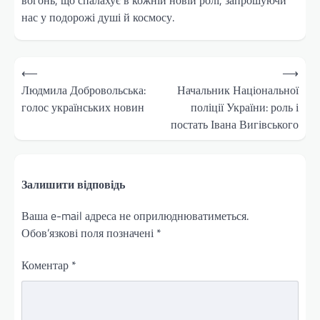
вогонь, що спалахує в кожній новій ролі, запрошуючи
нас у подорожі душі й космосу.
Навігація
⟵
⟶
записів
Людмила Добровольська:
Начальник Національної
голос українських новин
поліції України: роль і
постать Івана Вигівського
Залишити відповідь
Ваша e-mail адреса не оприлюднюватиметься.
Обов’язкові поля позначені
*
Коментар
*