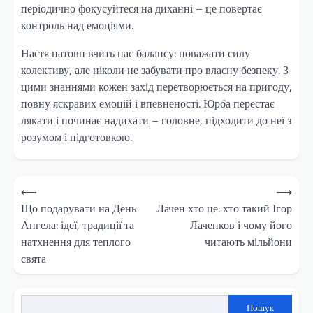
періодично фокусуйтеся на диханні – це повертає
контроль над емоціями.
Настя натовп вчить нас балансу: поважати силу
колективу, але ніколи не забувати про власну безпеку. З
цими знаннями кожен захід перетворюється на пригоду,
повну яскравих емоцій і впевненості. Юрба перестає
лякати і починає надихати – головне, підходити до неї з
розумом і підготовкою.
Навігація
⟵
⟶
записів
Що подарувати на День
Лачен хто це: хто такий Ігор
Ангела: ідеї, традиції та
Лаченков і чому його
натхнення для теплого
читають мільйони
свята
Пошук