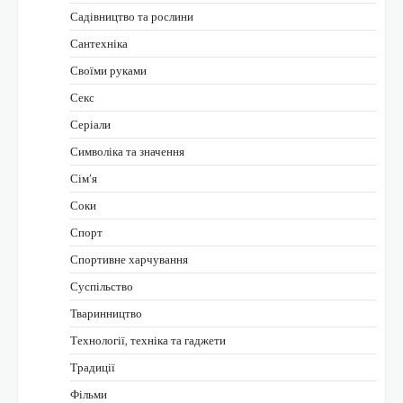
Садівництво та рослини
Сантехніка
Своїми руками
Секс
Серіали
Символіка та значення
Сім’я
Соки
Спорт
Спортивне харчування
Суспільство
Тваринництво
Технології, техніка та гаджети
Традиції
Фільми