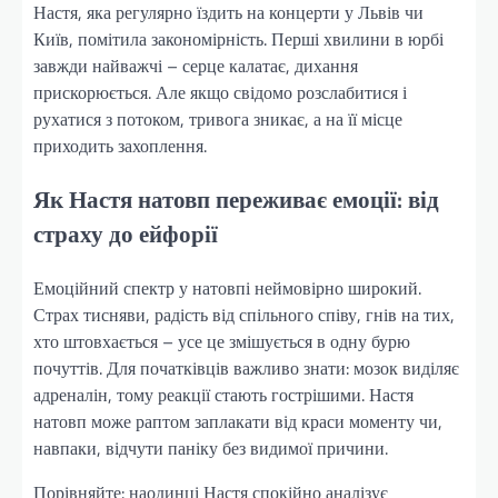
Настя, яка регулярно їздить на концерти у Львів чи
Київ, помітила закономірність. Перші хвилини в юрбі
завжди найважчі – серце калатає, дихання
прискорюється. Але якщо свідомо розслабитися і
рухатися з потоком, тривога зникає, а на її місце
приходить захоплення.
Як Настя натовп переживає емоції: від
страху до ейфорії
Емоційний спектр у натовпі неймовірно широкий.
Страх тисняви, радість від спільного співу, гнів на тих,
хто штовхається – усе це змішується в одну бурю
почуттів. Для початківців важливо знати: мозок виділяє
адреналін, тому реакції стають гострішими. Настя
натовп може раптом заплакати від краси моменту чи,
навпаки, відчути паніку без видимої причини.
Порівняйте: наодинці Настя спокійно аналізує