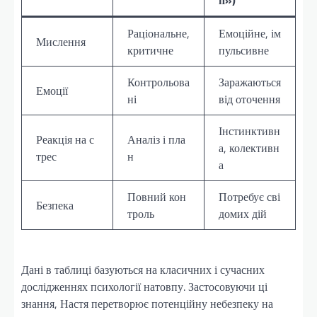
Раціональне,
Емоційне, ім
Мислення
критичне
пульсивне
Контрольова
Заражаються
Емоції
ні
від оточення
Інстинктивн
Реакція на с
Аналіз і пла
а, колективн
трес
н
а
Повний кон
Потребує сві
Безпека
троль
домих дій
Дані в таблиці базуються на класичних і сучасних
дослідженнях психології натовпу. Застосовуючи ці
знання, Настя перетворює потенційну небезпеку на