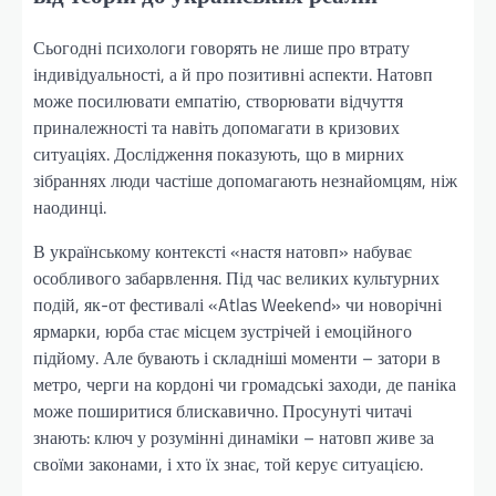
Сьогодні психологи говорять не лише про втрату
індивідуальності, а й про позитивні аспекти. Натовп
може посилювати емпатію, створювати відчуття
приналежності та навіть допомагати в кризових
ситуаціях. Дослідження показують, що в мирних
зібраннях люди частіше допомагають незнайомцям, ніж
наодинці.
В українському контексті «настя натовп» набуває
особливого забарвлення. Під час великих культурних
подій, як-от фестивалі «Atlas Weekend» чи новорічні
ярмарки, юрба стає місцем зустрічей і емоційного
підйому. Але бувають і складніші моменти – затори в
метро, черги на кордоні чи громадські заходи, де паніка
може поширитися блискавично. Просунуті читачі
знають: ключ у розумінні динаміки – натовп живе за
своїми законами, і хто їх знає, той керує ситуацією.