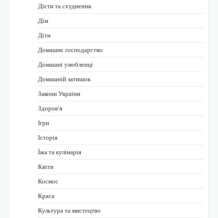
Дієти та схуднення
Дім
Діти
Домашнє господарство
Домашні улюбленці
Домашній затишок
Закони України
Здоров'я
Ігри
Історія
Їжа та кулінарія
Квіти
Космос
Краса
Культура та мистецтво