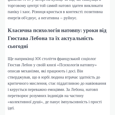
торговому центрі той самий натовп здатен викликати
паніку і хаос. Різниця криється в контексті: позитивна
енергія об’єднує, а негативна – руйнує.
Класична психологія натовпу: уроки від
Гюстава Лебона та їх актуальність
сьогодні
Ще наприкінці XIX століття французький соціолог
Гюстав Лебон у своїй книзі «Психологія натовпу»
описав механізми, які працюють і досі. Він
стверджував, що в юрбі людина втрачає здатність до
критичного мислення, стає піддатливою до навіювання
і керується переважно емоціями. За Лебона, натовп
перетворює розумних індивідів на частину
«колективної душі», де панує імпульсивність і прості
ідеї.