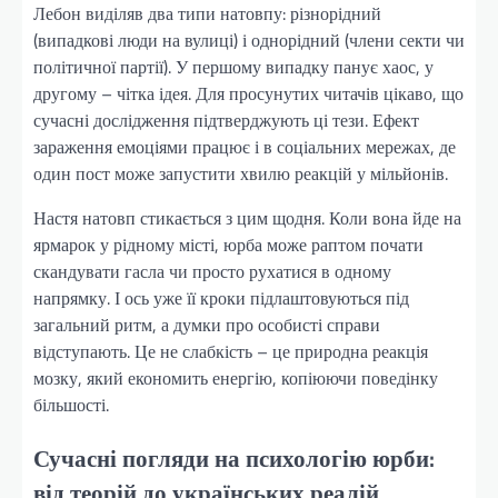
Лебон виділяв два типи натовпу: різнорідний
(випадкові люди на вулиці) і однорідний (члени секти чи
політичної партії). У першому випадку панує хаос, у
другому – чітка ідея. Для просунутих читачів цікаво, що
сучасні дослідження підтверджують ці тези. Ефект
зараження емоціями працює і в соціальних мережах, де
один пост може запустити хвилю реакцій у мільйонів.
Настя натовп стикається з цим щодня. Коли вона йде на
ярмарок у рідному місті, юрба може раптом почати
скандувати гасла чи просто рухатися в одному
напрямку. І ось уже її кроки підлаштовуються під
загальний ритм, а думки про особисті справи
відступають. Це не слабкість – це природна реакція
мозку, який економить енергію, копіюючи поведінку
більшості.
Сучасні погляди на психологію юрби:
від теорій до українських реалій