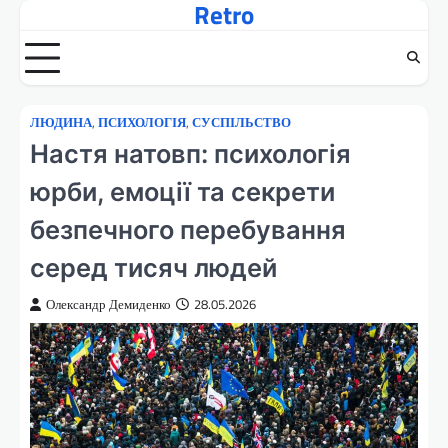
Retro
Перейти
до
вмісту
ЛЮДИНА
,
ПСИХОЛОГІЯ
,
СУСПІЛЬСТВО
Настя натовп: психологія
юрби, емоції та секрети
безпечного перебування
серед тисяч людей
Олександр Демиденко
28.05.2026