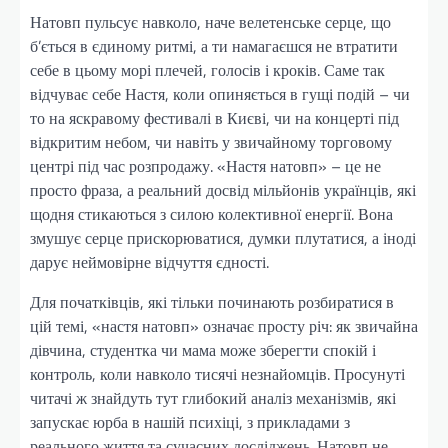
Натовп пульсує навколо, наче велетенське серце, що
б’ється в єдиному ритмі, а ти намагаєшся не втратити
себе в цьому морі плечей, голосів і кроків. Саме так
відчуває себе Настя, коли опиняється в гущі подій – чи
то на яскравому фестивалі в Києві, чи на концерті під
відкритим небом, чи навіть у звичайному торговому
центрі під час розпродажу. «Настя натовп» – це не
просто фраза, а реальний досвід мільйонів українців, які
щодня стикаються з силою колективної енергії. Вона
змушує серце прискорюватися, думки плутатися, а іноді
дарує неймовірне відчуття єдності.
Для початківців, які тільки починають розбиратися в
цій темі, «настя натовп» означає просту річ: як звичайна
дівчина, студентка чи мама може зберегти спокій і
контроль, коли навколо тисячі незнайомців. Просунуті
читачі ж знайдуть тут глибокий аналіз механізмів, які
запускає юрба в нашій психіці, з прикладами з
реального життя та сучасних досліджень. Натовп не