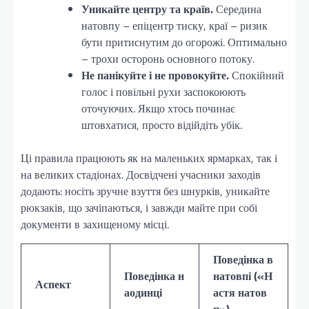
Уникайте центру та країв.
Середина
натовпу – епіцентр тиску, краї – ризик
бути притиснутим до огорожі. Оптимально
– трохи осторонь основного потоку.
Не панікуйте і не провокуйте.
Спокійний
голос і повільні рухи заспокоюють
оточуючих. Якщо хтось починає
штовхатися, просто відійдіть убік.
Ці правила працюють як на маленьких ярмарках, так і
на великих стадіонах. Досвідчені учасники заходів
додають: носіть зручне взуття без шнурків, уникайте
рюкзаків, що зачіпаються, і завжди майте при собі
документи в захищеному місці.
Поведінка в
Поведінка н
натовпі («Н
Аспект
аодинці
астя натов
п»)