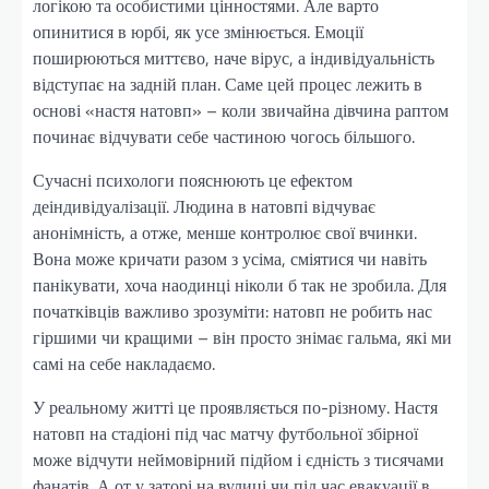
логікою та особистими цінностями. Але варто
опинитися в юрбі, як усе змінюється. Емоції
поширюються миттєво, наче вірус, а індивідуальність
відступає на задній план. Саме цей процес лежить в
основі «настя натовп» – коли звичайна дівчина раптом
починає відчувати себе частиною чогось більшого.
Сучасні психологи пояснюють це ефектом
деіндивідуалізації. Людина в натовпі відчуває
анонімність, а отже, менше контролює свої вчинки.
Вона може кричати разом з усіма, сміятися чи навіть
панікувати, хоча наодинці ніколи б так не зробила. Для
початківців важливо зрозуміти: натовп не робить нас
гіршими чи кращими – він просто знімає гальма, які ми
самі на себе накладаємо.
У реальному житті це проявляється по-різному. Настя
натовп на стадіоні під час матчу футбольної збірної
може відчути неймовірний підйом і єдність з тисячами
фанатів. А от у заторі на вулиці чи під час евакуації в