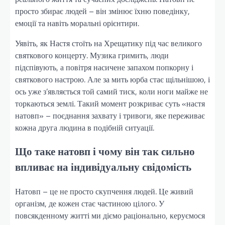
просто збирає людей – він змінює їхню поведінку,
емоції та навіть моральні орієнтири.
Уявіть, як Настя стоїть на Хрещатику під час великого
святкового концерту. Музика гримить, люди
підспівують, а повітря насичене запахом попкорну і
святкового настрою. Але за мить юрба стає щільнішою, і
ось уже з’являється той самий тиск, коли ноги майже не
торкаються землі. Такий момент розкриває суть «настя
натовп» – поєднання захвату і тривоги, яке переживає
кожна друга людина в подібній ситуації.
Що таке натовп і чому він так сильно
впливає на індивідуальну свідомість
Натовп – це не просто скупчення людей. Це живий
організм, де кожен стає частиною цілого. У
повсякденному житті ми діємо раціонально, керуємося