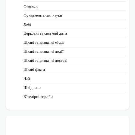
Фінанси
Фундаментальні науки
Хобі
Церковні та святкові дати
Цікаві та визначні місця
Цікаві та визначні події
Цікаві та визначні постаті
Цікаві факти
Чай
Шкідники
Ювелірні вироби