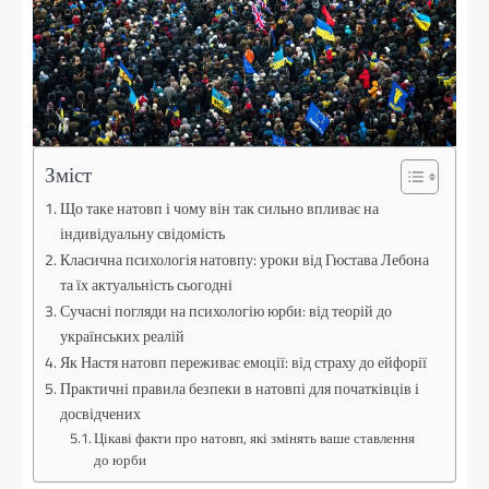
Зміст
Що таке натовп і чому він так сильно впливає на
індивідуальну свідомість
Класична психологія натовпу: уроки від Гюстава Лебона
та їх актуальність сьогодні
Сучасні погляди на психологію юрби: від теорій до
українських реалій
Як Настя натовп переживає емоції: від страху до ейфорії
Практичні правила безпеки в натовпі для початківців і
досвідчених
Цікаві факти про натовп, які змінять ваше ставлення
до юрби