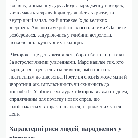
вогняну, динамічну ауру. Люди, народжені у вівторок,
часто мають яскраву індивідуальність, харизму та
внутрішній запал, який штовхає їх до великих
звершень. Але що саме робить їх особливими? Давайте
розберемося, занурюючись у глибини астрології,
психології та культурних традицій.
Вівторок – це день активності, боротьби та ініціативи.
За астрологічними уявленнями, Марс наділяє тих, хто
народився в цей день, сміливістю, амбітністю та
прагненням до лідерства. Проте ця енергія може мати й
зворотний бік: імпульсивність чи схильність до
конфліктів. У різних культурах вівторок вважають днем,
сприятливим для початку нових справ, що
відображається в характері людей, народжених у цей
день.
Характерні риси людей, народжених у