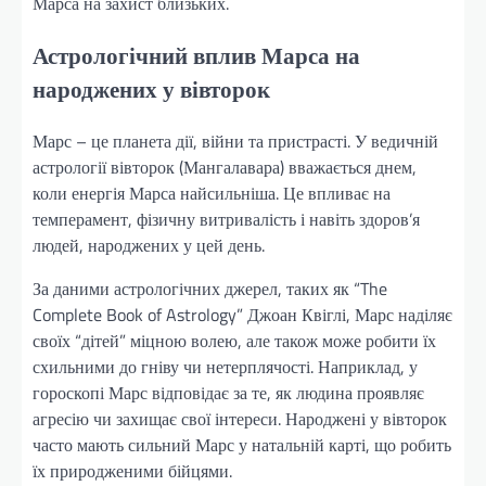
Марса на захист близьких.
Астрологічний вплив Марса на
народжених у вівторок
Марс – це планета дії, війни та пристрасті. У ведичній
астрології вівторок (Мангалавара) вважається днем,
коли енергія Марса найсильніша. Це впливає на
темперамент, фізичну витривалість і навіть здоров’я
людей, народжених у цей день.
За даними астрологічних джерел, таких як “The
Complete Book of Astrology” Джоан Квіглі, Марс наділяє
своїх “дітей” міцною волею, але також може робити їх
схильними до гніву чи нетерплячості. Наприклад, у
гороскопі Марс відповідає за те, як людина проявляє
агресію чи захищає свої інтереси. Народжені у вівторок
часто мають сильний Марс у натальній карті, що робить
їх природженими бійцями.