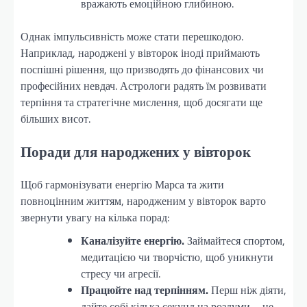
вражають емоційною глибиною.
Однак імпульсивність може стати перешкодою.
Наприклад, народжені у вівторок іноді приймають
поспішні рішення, що призводять до фінансових чи
професійних невдач. Астрологи радять їм розвивати
терпіння та стратегічне мислення, щоб досягати ще
більших висот.
Поради для народжених у вівторок
Щоб гармонізувати енергію Марса та жити
повноцінним життям, народженим у вівторок варто
звернути увагу на кілька порад:
Каналізуйте енергію.
Займайтеся спортом,
медитацією чи творчістю, щоб уникнути
стресу чи агресії.
Працюйте над терпінням.
Перш ніж діяти,
дайте собі кілька секунд на роздуми – це