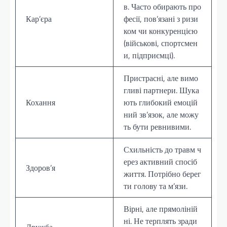
в. Часто обирають про
Кар’єра
фесії, пов’язані з ризи
ком чи конкуренцією
(військові, спортсмен
и, підприємці).
Пристрасні, але вимо
гливі партнери. Шука
Кохання
ють глибокий емоцій
ний зв’язок, але можу
ть бути ревнивими.
Схильність до травм ч
ерез активний спосіб
Здоров’я
життя. Потрібно берег
ти голову та м’язи.
Вірні, але прямоліній
ні. Не терплять зради