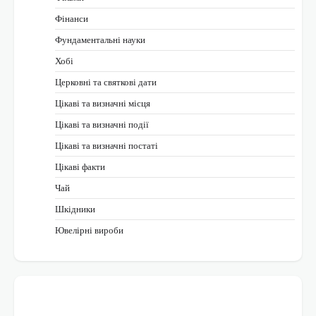
Фінанси
Фундаментальні науки
Хобі
Церковні та святкові дати
Цікаві та визначні місця
Цікаві та визначні події
Цікаві та визначні постаті
Цікаві факти
Чай
Шкідники
Ювелірні вироби