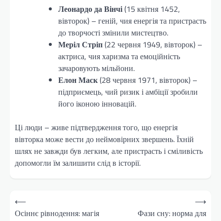
Леонардо да Вінчі
(15 квітня 1452,
вівторок) – геній, чия енергія та пристрасть
до творчості змінили мистецтво.
Меріл Стріп
(22 червня 1949, вівторок) –
актриса, чия харизма та емоційність
зачаровують мільйони.
Елон Маск
(28 червня 1971, вівторок) –
підприємець, чий ризик і амбіції зробили
його іконою інновацій.
Ці люди – живе підтвердження того, що енергія
вівторка може вести до неймовірних звершень. Їхній
шлях не завжди був легким, але пристрасть і сміливість
допомогли їм залишити слід в історії.
Навігація
⟵
⟶
записів
Осіннє рівнодення: магія
Фази сну: норма для