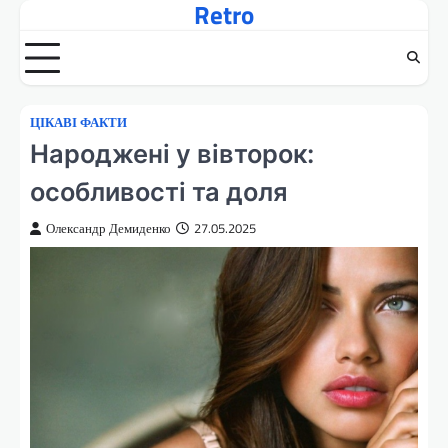
Retro
Перейти
до
вмісту
ЦІКАВІ ФАКТИ
Народжені у вівторок:
особливості та доля
Олександр Демиденко
27.05.2025