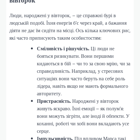
вівторок
Люди, народжені у вівторок, – це справжні бурі в
людській подобі. Їхня енергія б’є через край, а бажання
діяти не дає їм сидіти на місці. Ось кілька ключових рис,
які часто приписують таким особистостям:
Сміливість і рішучість.
Ці люди не
бояться ризикувати. Вони першими
кидаються в бій – чи то за свою мрію, чи за
справедливість. Наприклад, у стресових
ситуаціях вони часто беруть на себе роль
лідера, навіть якщо не мають формального
авторитету.
Пристрасність.
Народжені у вівторок
живуть яскраво. Їхні емоції – як полум’я:
вони можуть зігріти, але іноді й обпекти. У
коханні, роботі чи хобі вони вкладають усе
серце.
Імпульсивність.
Під впливом Марса такі