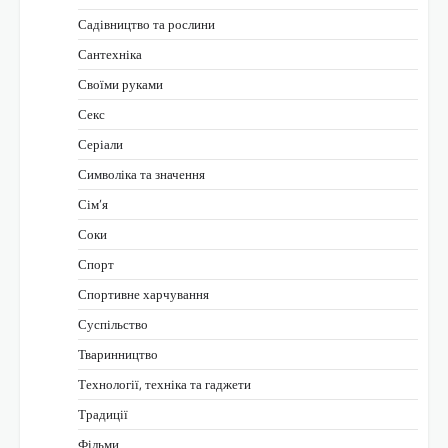
Садівництво та рослини
Сантехніка
Своїми руками
Секс
Серіали
Символіка та значення
Сім’я
Соки
Спорт
Спортивне харчування
Суспільство
Тваринництво
Технології, техніка та гаджети
Традиції
Фільми