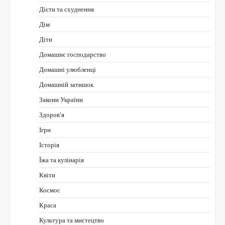
Дієти та схуднення
Дім
Діти
Домашнє господарство
Домашні улюбленці
Домашній затишок
Закони України
Здоров'я
Ігри
Історія
Їжа та кулінарія
Квіти
Космос
Краса
Культура та мистецтво