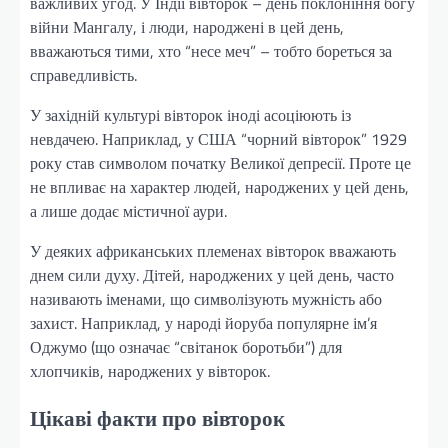
важливих угод. У Індії вівторок – день поклоніння богу
війни Мангалу, і люди, народжені в цей день,
вважаються тими, хто “несе меч” – тобто бореться за
справедливість.
У західній культурі вівторок іноді асоціюють із
невдачею. Наприклад, у США “чорний вівторок” 1929
року став символом початку Великої депресії. Проте це
не впливає на характер людей, народжених у цей день,
а лише додає містичної аури.
У деяких африканських племенах вівторок вважають
днем сили духу. Дітей, народжених у цей день, часто
називають іменами, що символізують мужність або
захист. Наприклад, у народі йоруба популярне ім’я
Оджумо (що означає “світанок боротьби”) для
хлопчиків, народжених у вівторок.
Цікаві факти про вівторок