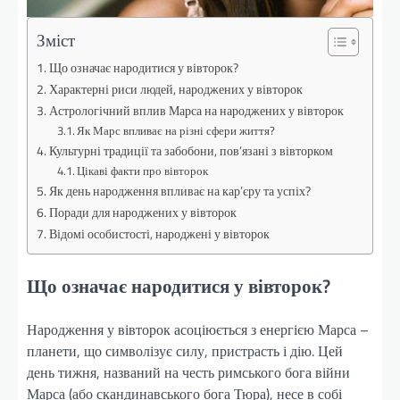
Зміст
Що означає народитися у вівторок?
Характерні риси людей, народжених у вівторок
Астрологічний вплив Марса на народжених у вівторок
Як Марс впливає на різні сфери життя?
Культурні традиції та забобони, пов’язані з вівторком
Цікаві факти про вівторок
Як день народження впливає на кар’єру та успіх?
Поради для народжених у вівторок
Відомі особистості, народжені у вівторок
Що означає народитися у вівторок?
Народження у вівторок асоціюється з енергією Марса –
планети, що символізує силу, пристрасть і дію. Цей
день тижня, названий на честь римського бога війни
Марса (або скандинавського бога Тюра), несе в собі