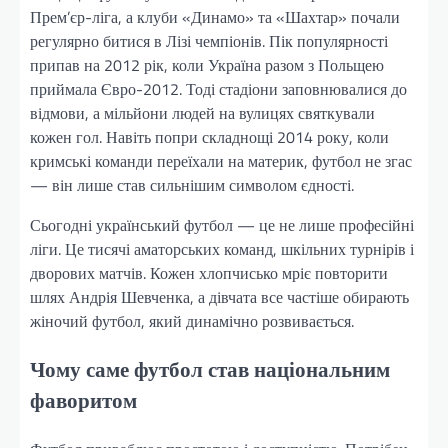
Прем’єр-ліга, а клуби «Динамо» та «Шахтар» почали
регулярно битися в Лізі чемпіонів. Пік популярності
припав на 2012 рік, коли Україна разом з Польщею
приймала Євро-2012. Тоді стадіони заповнювалися до
відмови, а мільйони людей на вулицях святкували
кожен гол. Навіть попри складнощі 2014 року, коли
кримські команди переїхали на материк, футбол не згас
— він лише став сильнішим символом єдності.
Сьогодні український футбол — це не лише професійні
ліги. Це тисячі аматорських команд, шкільних турнірів і
дворових матчів. Кожен хлопчисько мріє повторити
шлях Андрія Шевченка, а дівчата все частіше обирають
жіночий футбол, який динамічно розвивається.
Чому саме футбол став національним
фаворитом