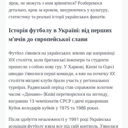
зірок, не можуть з ним зрівнятися? Розберемося
детально, крок за кроком, занурюючись у культуру,
статистику та реальні історії українських фанатів.
Історія футболу в Україні: від перших
м’ячів до європейської слави
Футбол з’явився на українських землях ще наприкінці
XIX століття, коли британські інженери та студенти
принесли з собою нову гру. У Харкові, Києві та Одесі
швидко з’явилися перші команди, а вже на початку XX
століття місцеві клуби брали участь у регіональних
турнірах. Радянський період став справжнім золотим
часом: «Динамо» (Київ) перетворилося на легенду,
вигравши 13 чемпіонатів СРСР і двічі підкоривши
Кубок володарів кубків у 1975 та 1986 роках.
Після здобуття незалежності у 1991 році Українська
асоціація футболу взяла все під свій контроль. З’явилася