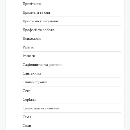
Привітання
Прикмети та сни
Програми тренування
Професії та робота
Психологія
Релігія
Розваги
Садівництво та рослини
Сантехніка
Своїми руками
Секс
Серіали
Символіка та значення
Сім’я
Соки