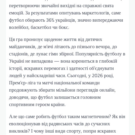
перетворюючи звичайні вихідні на справжні свята
емоцій. За результатами опитувань маркетологів, саме
футбол обирають 36% українців, значно випереджаючи
волейбол, баскетбол чи бокс.
Ця гра пронизує щоденне життя: від дитячих
майданчиків, де м’ячі літають до пізнього вечора, до
стадіонів, де лунає гімн збірної. Популярність футболу в
Україні не випадкова — вона корениться в глибокій
історії, яскравих перемогах і здатності об’єднувати
людей у найскладніші часи. Сьогодні, у 2026 році,
Прем’єр-ліга та матчі національної команди
продовжують збирати мільйони переглядів онлайн,
доводячи, що футбол залишається головним
спортивним героєм країни.
Але що саме робить футбол таким магнетичним? Як він
еволюціонував від радянських часів до сучасних
викликів? І чому інші види спорту, попри яскравих