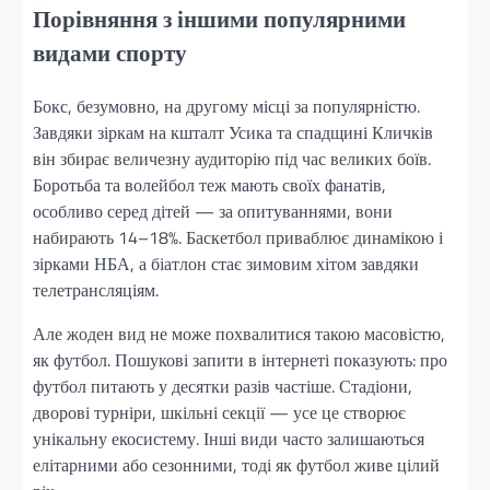
Порівняння з іншими популярними
видами спорту
Бокс, безумовно, на другому місці за популярністю.
Завдяки зіркам на кшталт Усика та спадщині Кличків
він збирає величезну аудиторію під час великих боїв.
Боротьба та волейбол теж мають своїх фанатів,
особливо серед дітей — за опитуваннями, вони
набирають 14–18%. Баскетбол приваблює динамікою і
зірками НБА, а біатлон стає зимовим хітом завдяки
телетрансляціям.
Але жоден вид не може похвалитися такою масовістю,
як футбол. Пошукові запити в інтернеті показують: про
футбол питають у десятки разів частіше. Стадіони,
дворові турніри, шкільні секції — усе це створює
унікальну екосистему. Інші види часто залишаються
елітарними або сезонними, тоді як футбол живе цілий