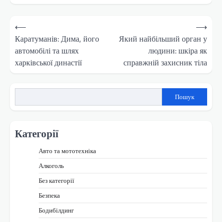
Навігація
⟵
⟶
записів
Каратуманів: Дима, його
Який найбільший орган у
автомобілі та шлях
людини: шкіра як
харківської династії
справжній захисник тіла
Пошук
Категорії
Авто та мототехніка
Алкоголь
Без категорії
Безпека
Бодибілдинг