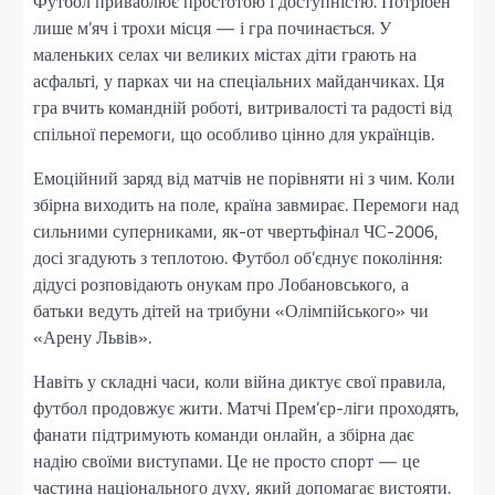
Футбол приваблює простотою і доступністю. Потрібен
лише м’яч і трохи місця — і гра починається. У
маленьких селах чи великих містах діти грають на
асфальті, у парках чи на спеціальних майданчиках. Ця
гра вчить командній роботі, витривалості та радості від
спільної перемоги, що особливо цінно для українців.
Емоційний заряд від матчів не порівняти ні з чим. Коли
збірна виходить на поле, країна завмирає. Перемоги над
сильними суперниками, як-от чвертьфінал ЧС-2006,
досі згадують з теплотою. Футбол об’єднує покоління:
дідусі розповідають онукам про Лобановського, а
батьки ведуть дітей на трибуни «Олімпійського» чи
«Арену Львів».
Навіть у складні часи, коли війна диктує свої правила,
футбол продовжує жити. Матчі Прем’єр-ліги проходять,
фанати підтримують команди онлайн, а збірна дає
надію своїми виступами. Це не просто спорт — це
частина національного духу, який допомагає вистояти.