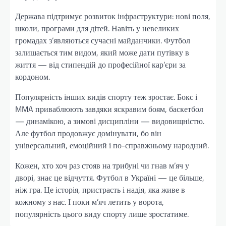
Держава підтримує розвиток інфраструктури: нові поля,
школи, програми для дітей. Навіть у невеликих
громадах з’являються сучасні майданчики. Футбол
залишається тим видом, який може дати путівку в
життя — від стипендій до професійної кар’єри за
кордоном.
Популярність інших видів спорту теж зростає. Бокс і
MMA приваблюють завдяки яскравим боям, баскетбол
— динамікою, а зимові дисципліни — видовищністю.
Але футбол продовжує домінувати, бо він
універсальний, емоційний і по-справжньому народний.
Кожен, хто хоч раз стояв на трибуні чи гнав м’яч у
дворі, знає це відчуття. Футбол в Україні — це більше,
ніж гра. Це історія, пристрасть і надія, яка живе в
кожному з нас. І поки м’яч летить у ворота,
популярність цього виду спорту лише зростатиме.