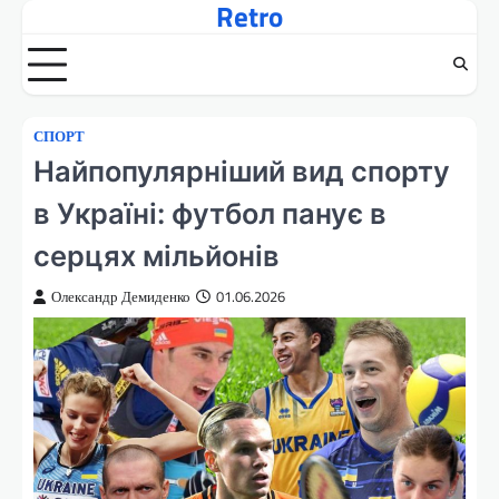
Retro
Перейти
до
вмісту
СПОРТ
Найпопулярніший вид спорту
в Україні: футбол панує в
серцях мільйонів
Олександр Демиденко
01.06.2026