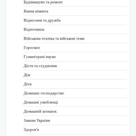
Будівництво та ремонт
Ванна кімната
Відносини та дружба
Відпочинок
Військова техніка та військові теми
Гороскоп
Гуманітрані науки
Дієти та схуднення
Дім
Діти
Домашнє господарство
Домашні улюбленці
Домашній затишок
Закони України
Здоров'я