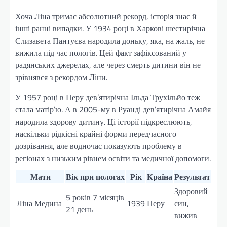
Хоча Ліна тримає абсолютний рекорд, історія знає й
інші ранні випадки. У 1934 році в Харкові шестирічна
Єлизавета Пантуєва народила доньку, яка, на жаль, не
вижила під час пологів. Цей факт зафіксований у
радянських джерелах, але через смерть дитини він не
зрівнявся з рекордом Ліни.
У 1957 році в Перу дев’ятирічна Ільда Трухільйо теж
стала матір’ю. А в 2005-му в Руанді дев’ятирічна Амайя
народила здорову дитину. Ці історії підкреслюють,
наскільки рідкісні крайні форми передчасного
дозрівання, але водночас показують проблему в
регіонах з низьким рівнем освіти та медичної допомоги.
Мати
Вік при пологах
Рік
Країна
Результат
Здоровий
5 років 7 місяців
Ліна Медина
1939
Перу
син,
21 день
вижив