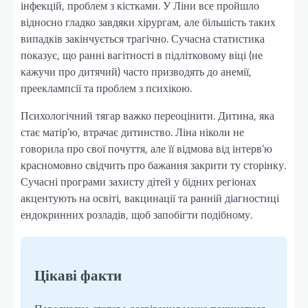
інфекцій, проблем з кістками. У Ліни все пройшло
відносно гладко завдяки хірургам, але більшість таких
випадків закінчується трагічно. Сучасна статистика
показує, що ранні вагітності в підлітковому віці (не
кажучи про дитячий) часто призводять до анемії,
прееклампсії та проблем з психікою.
Психологічний тягар важко переоцінити. Дитина, яка
стає матір’ю, втрачає дитинство. Ліна ніколи не
говорила про свої почуття, але її відмова від інтерв’ю
красномовно свідчить про бажання закрити ту сторінку.
Сучасні програми захисту дітей у бідних регіонах
акцентують на освіті, вакцинації та ранній діагностиці
ендокринних розладів, щоб запобігти подібному.
Цікаві факти