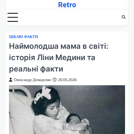
Retro
Перейти
до
вмісту
ЦІКАВІ ФАКТИ
Наймолодша мама в світі:
історія Ліни Медини та
реальні факти
Олександр Демиденко
20.05.2026