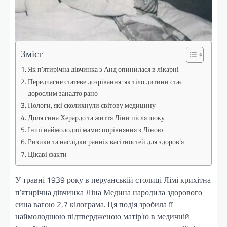
Зміст
Як п’ятирічна дівчинка з Анд опинилася в лікарні
Передчасне статеве дозрівання: як тіло дитини стає
дорослим занадто рано
Пологи, які сколихнули світову медицину
Доля сина Херардо та життя Ліни після шоку
Інші наймолодші мами: порівняння з Ліною
Ризики та наслідки ранніх вагітностей для здоров’я
Цікаві факти
У травні 1939 року в перуанській столиці Лімі крихітна
п’ятирічна дівчинка Ліна Медина народила здорового
сина вагою 2,7 кілограма. Ця подія зробила її
наймолодшою підтвердженою матір’ю в медичній