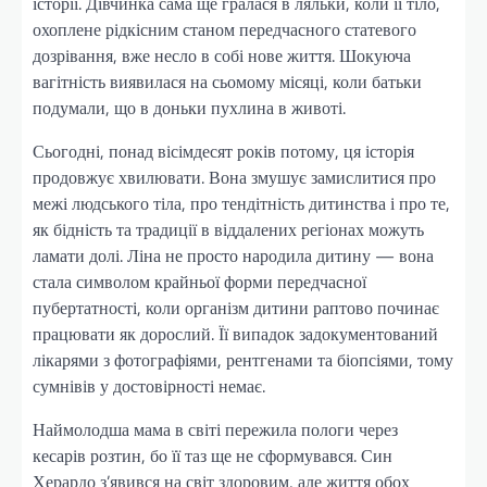
історії. Дівчинка сама ще гралася в ляльки, коли її тіло,
охоплене рідкісним станом передчасного статевого
дозрівання, вже несло в собі нове життя. Шокуюча
вагітність виявилася на сьомому місяці, коли батьки
подумали, що в доньки пухлина в животі.
Сьогодні, понад вісімдесят років потому, ця історія
продовжує хвилювати. Вона змушує замислитися про
межі людського тіла, про тендітність дитинства і про те,
як бідність та традиції в віддалених регіонах можуть
ламати долі. Ліна не просто народила дитину — вона
стала символом крайньої форми передчасної
пубертатності, коли організм дитини раптово починає
працювати як дорослий. Її випадок задокументований
лікарями з фотографіями, рентгенами та біопсіями, тому
сумнівів у достовірності немає.
Наймолодша мама в світі пережила пологи через
кесарів розтин, бо її таз ще не сформувався. Син
Херардо з’явився на світ здоровим, але життя обох