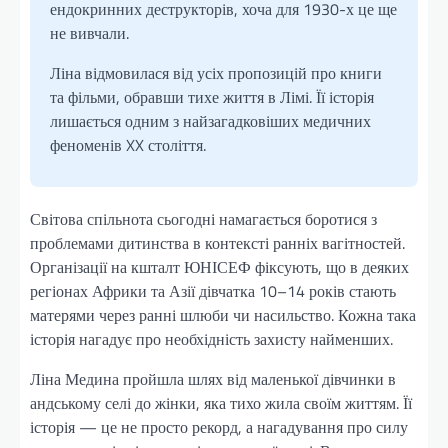
ендокринних деструкторів, хоча для 1930-х це ще
не вивчали.
Ліна відмовилася від усіх пропозицій про книги
та фільми, обравши тихе життя в Лімі. Її історія
лишається одним з найзагадковіших медичних
феноменів XX століття.
Світова спільнота сьогодні намагається боротися з
проблемами дитинства в контексті ранніх вагітностей.
Організації на кшталт ЮНІСЕФ фіксують, що в деяких
регіонах Африки та Азії дівчатка 10–14 років стають
матерями через ранні шлюби чи насильство. Кожна така
історія нагадує про необхідність захисту найменших.
Ліна Медина пройшла шлях від маленької дівчинки в
андському селі до жінки, яка тихо жила своїм життям. Її
історія — це не просто рекорд, а нагадування про силу