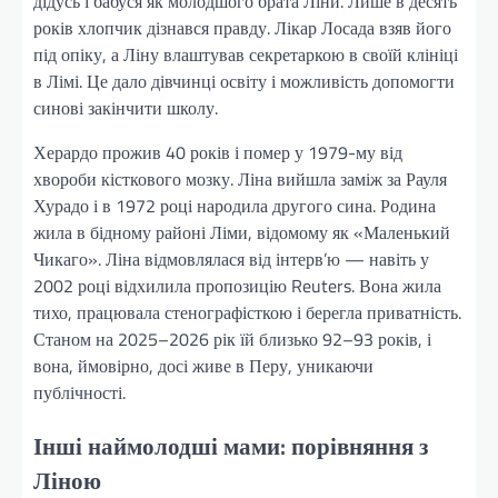
дідусь і бабуся як молодшого брата Ліни. Лише в десять
років хлопчик дізнався правду. Лікар Лосада взяв його
під опіку, а Ліну влаштував секретаркою в своїй клініці
в Лімі. Це дало дівчинці освіту і можливість допомогти
синові закінчити школу.
Херардо прожив 40 років і помер у 1979-му від
хвороби кісткового мозку. Ліна вийшла заміж за Рауля
Хурадо і в 1972 році народила другого сина. Родина
жила в бідному районі Ліми, відомому як «Маленький
Чикаго». Ліна відмовлялася від інтерв’ю — навіть у
2002 році відхилила пропозицію Reuters. Вона жила
тихо, працювала стенографісткою і берегла приватність.
Станом на 2025–2026 рік їй близько 92–93 років, і
вона, ймовірно, досі живе в Перу, уникаючи
публічності.
Інші наймолодші мами: порівняння з
Ліною