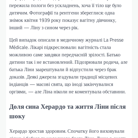
пережила пологи без ускладнень, хоча її тіло ще було
дитячим. Фотографії та рентгени збереглися: одна
знімок квітня 1939 року показує вагітну дівчинку,
інший — Ліну з сином через рік.
Цей випадок описали в медичному журналі La Presse
Médicale. Лікарі підкреслювали: вагітність стала
можливою саме завдяки передчасній зрілості. Батько
дитини так і не встановлений. Підозрювали родича, але
батька Ліни заарештували й відпустили через брак
доказів. Деякі джерела згадували традиції місцевих
індіанців — масові свята, що іноді закінчувалися
оргіями, — але Ліна ніколи не коментувала обставини.
Доля сина Херардо та життя Ліни після
шоку
Херардо зростав здоровим. Спочатку його виховували