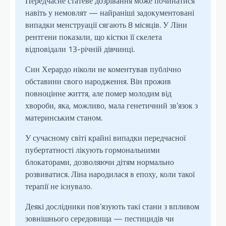
Передчасне статеве дозрівання може починатися
навіть у немовлят — найраніші задокументовані
випадки менструації сягають 8 місяців. У Ліни
рентгени показали, що кістки її скелета
відповідали 13-річній дівчинці.
Син Херардо ніколи не коментував публічно
обставини свого народження. Він прожив
повноцінне життя, але помер молодим від
хвороби, яка, можливо, мала генетичний зв’язок з
материнським станом.
У сучасному світі крайні випадки передчасної
пубертатності лікують гормональними
блокаторами, дозволяючи дітям нормально
розвиватися. Ліна народилася в епоху, коли такої
терапії не існувало.
Деякі дослідники пов’язують такі стани з впливом
зовнішнього середовища — пестицидів чи