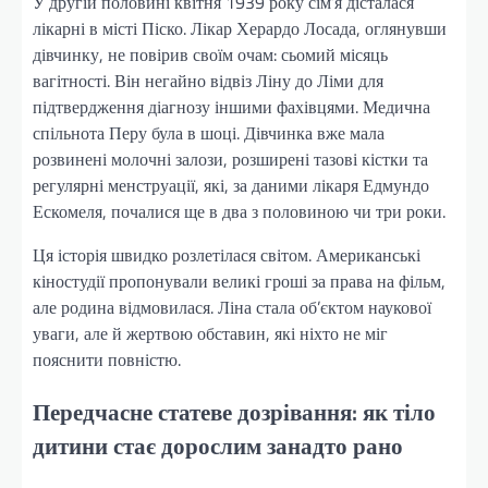
У другій половині квітня 1939 року сім’я дісталася
лікарні в місті Піско. Лікар Херардо Лосада, оглянувши
дівчинку, не повірив своїм очам: сьомий місяць
вагітності. Він негайно відвіз Ліну до Ліми для
підтвердження діагнозу іншими фахівцями. Медична
спільнота Перу була в шоці. Дівчинка вже мала
розвинені молочні залози, розширені тазові кістки та
регулярні менструації, які, за даними лікаря Едмундо
Ескомеля, почалися ще в два з половиною чи три роки.
Ця історія швидко розлетілася світом. Американські
кіностудії пропонували великі гроші за права на фільм,
але родина відмовилася. Ліна стала об’єктом наукової
уваги, але й жертвою обставин, які ніхто не міг
пояснити повністю.
Передчасне статеве дозрівання: як тіло
дитини стає дорослим занадто рано