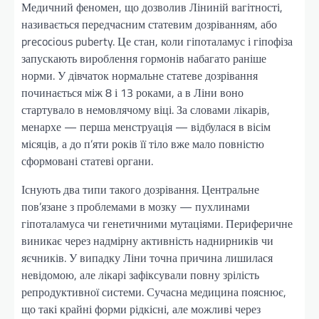
Медичний феномен, що дозволив Ліниній вагітності,
називається передчасним статевим дозріванням, або
precocious puberty. Це стан, коли гіпоталамус і гіпофіза
запускають вироблення гормонів набагато раніше
норми. У дівчаток нормальне статеве дозрівання
починається між 8 і 13 роками, а в Ліни воно
стартувало в немовлячому віці. За словами лікарів,
менархе — перша менструація — відбулася в вісім
місяців, а до п’яти років її тіло вже мало повністю
сформовані статеві органи.
Існують два типи такого дозрівання. Центральне
пов’язане з проблемами в мозку — пухлинами
гіпоталамуса чи генетичними мутаціями. Периферичне
виникає через надмірну активність наднирників чи
яєчників. У випадку Ліни точна причина лишилася
невідомою, але лікарі зафіксували повну зрілість
репродуктивної системи. Сучасна медицина пояснює,
що такі крайні форми рідкісні, але можливі через