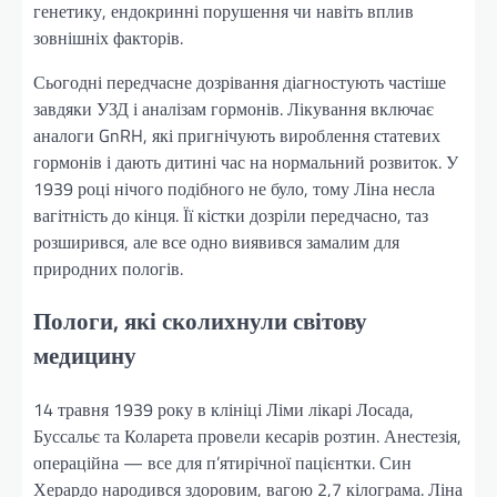
генетику, ендокринні порушення чи навіть вплив
зовнішніх факторів.
Сьогодні передчасне дозрівання діагностують частіше
завдяки УЗД і аналізам гормонів. Лікування включає
аналоги GnRH, які пригнічують вироблення статевих
гормонів і дають дитині час на нормальний розвиток. У
1939 році нічого подібного не було, тому Ліна несла
вагітність до кінця. Її кістки дозріли передчасно, таз
розширився, але все одно виявився замалим для
природних пологів.
Пологи, які сколихнули світову
медицину
14 травня 1939 року в клініці Ліми лікарі Лосада,
Буссальє та Коларета провели кесарів розтин. Анестезія,
операційна — все для п’ятирічної пацієнтки. Син
Херардо народився здоровим, вагою 2,7 кілограма. Ліна