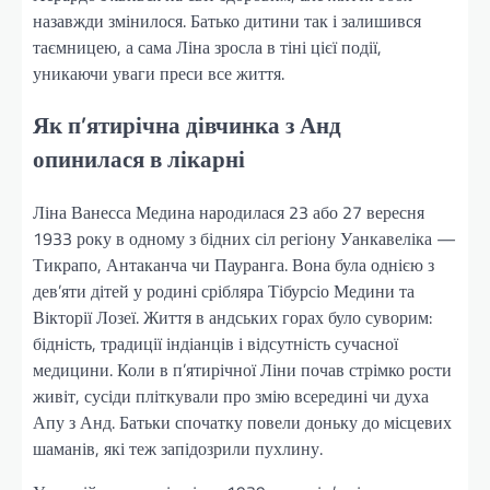
назавжди змінилося. Батько дитини так і залишився
таємницею, а сама Ліна зросла в тіні цієї події,
уникаючи уваги преси все життя.
Як п’ятирічна дівчинка з Анд
опинилася в лікарні
Ліна Ванесса Медина народилася 23 або 27 вересня
1933 року в одному з бідних сіл регіону Уанкавеліка —
Тикрапо, Антаканча чи Пауранга. Вона була однією з
дев’яти дітей у родині срібляра Тібурсіо Медини та
Вікторії Лозеї. Життя в андських горах було суворим:
бідність, традиції індіанців і відсутність сучасної
медицини. Коли в п’ятирічної Ліни почав стрімко рости
живіт, сусіди пліткували про змію всередині чи духа
Апу з Анд. Батьки спочатку повели доньку до місцевих
шаманів, які теж запідозрили пухлину.