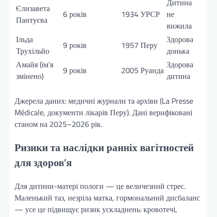
Дитина
Єлизавета
6 років
1934
УРСР
не
Пантуєва
вижила
Ільда
Здорова
9 років
1957
Перу
Трухільйо
донька
Амайя (ім’я
Здорова
9 років
2005
Руанда
змінено)
дитина
Джерела даних: медичні журнали та архіви (La Presse
Médicale, документи лікарів Перу). Дані верифіковані
станом на 2025–2026 рік.
Ризики та наслідки ранніх вагітностей
для здоров’я
Для дитини-матері пологи — це величезний стрес.
Маленький таз, незріла матка, гормональний дисбаланс
— усе це підвищує ризик ускладнень: кровотечі,