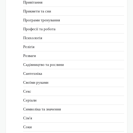
Привітання
Прикмети та сни
Програми тренування
Професії та робота
Психологія
Релігія
Розваги
Садівництво та рослини
Сантехніка
Своїми руками
Секс
Серіали
Символіка та значення
Сім’я
Соки