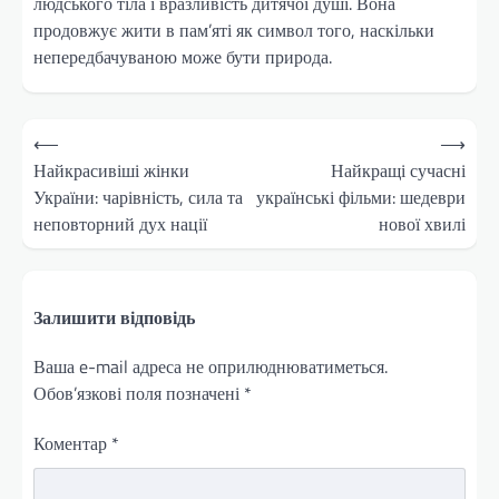
людського тіла і вразливість дитячої душі. Вона
продовжує жити в пам’яті як символ того, наскільки
непередбачуваною може бути природа.
Навігація
⟵
⟶
записів
Найкрасивіші жінки
Найкращі сучасні
України: чарівність, сила та
українські фільми: шедеври
неповторний дух нації
нової хвилі
Залишити відповідь
Ваша e-mail адреса не оприлюднюватиметься.
Обов’язкові поля позначені
*
Коментар
*