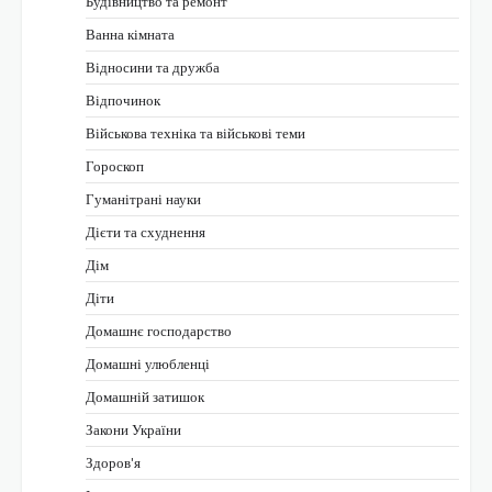
Будівництво та ремонт
Ванна кімната
Відносини та дружба
Відпочинок
Військова техніка та військові теми
Гороскоп
Гуманітрані науки
Дієти та схуднення
Дім
Діти
Домашнє господарство
Домашні улюбленці
Домашній затишок
Закони України
Здоров'я