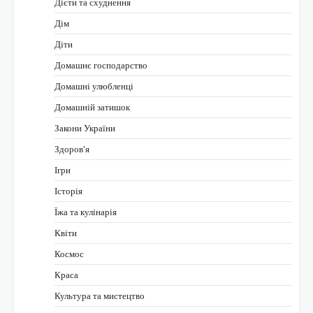
Дієти та схуднення
Дім
Діти
Домашнє господарство
Домашні улюбленці
Домашній затишок
Закони України
Здоров'я
Ігри
Історія
Їжа та кулінарія
Квіти
Космос
Краса
Культура та мистецтво