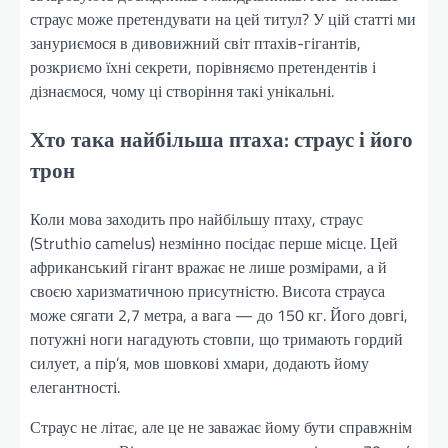
страус може претендувати на цей титул? У цій статті ми
зануриємося в дивовижний світ птахів-гігантів,
розкриємо їхні секрети, порівняємо претендентів і
дізнаємося, чому ці створіння такі унікальні.
Хто така найбільша птаха: страус і його
трон
Коли мова заходить про найбільшу птаху, страус
(Struthio camelus) незмінно посідає перше місце. Цей
африканський гігант вражає не лише розмірами, а й
своєю харизматичною присутністю. Висота страуса
може сягати 2,7 метра, а вага — до 150 кг. Його довгі,
потужні ноги нагадують стовпи, що тримають гордий
силует, а пір’я, мов шовкові хмари, додають йому
елегантності.
Страус не літає, але це не заважає йому бути справжнім