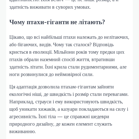
здатність виживати в суворих умовах.
Чому птахи-гіганти не літають?
Цікаво, що всі найбільші птахи належать до нелітаючих,
або бігаючих, видів. Чому так сталося? Відповідь
криється в еволюції. Мільйони років тому предки цих
птахів обрали наземний спосіб життя, втративши
здатність літати. Їхні крила стали рудиментарними, але
ноги розвинулися до неймовірної сили.
Ця адаптація дозволила птахам-гігантам зайняти
екологічні ніші, де швидкість і розмір стали перевагами.
Наприклад, страуси і ему використовують швидкість,
щоб уникати хижаків, а казуари покладаються на силу і
агресивність. Їхні тіла — це справжні шедеври
природного дизайну, де кожен елемент служить
виживанню.