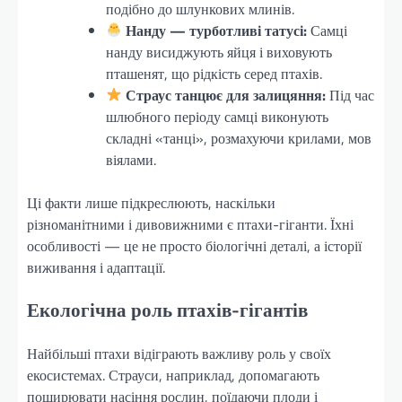
подібно до шлункових млинів.
Нанду — турботливі татусі:
Самці
нанду висиджують яйця і виховують
пташенят, що рідкість серед птахів.
Страус танцює для залицяння:
Під час
шлюбного періоду самці виконують
складні «танці», розмахуючи крилами, мов
віялами.
Ці факти лише підкреслюють, наскільки
різноманітними і дивовижними є птахи-гіганти. Їхні
особливості — це не просто біологічні деталі, а історії
виживання і адаптації.
Екологічна роль птахів-гігантів
Найбільші птахи відіграють важливу роль у своїх
екосистемах. Страуси, наприклад, допомагають
поширювати насіння рослин, поїдаючи плоди і