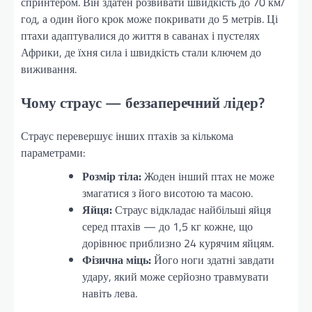
спринтером. Він здатен розвивати швидкість до 70 км/
год, а один його крок може покривати до 5 метрів. Ці
птахи адаптувалися до життя в саванах і пустелях
Африки, де їхня сила і швидкість стали ключем до
виживання.
Чому страус — беззаперечний лідер?
Страус перевершує інших птахів за кількома
параметрами:
Розмір тіла:
Жоден інший птах не може
змагатися з його висотою та масою.
Яйця:
Страус відкладає найбільші яйця
серед птахів — до 1,5 кг кожне, що
дорівнює приблизно 24 курячим яйцям.
Фізична міць:
Його ноги здатні завдати
удару, який може серйозно травмувати
навіть лева.