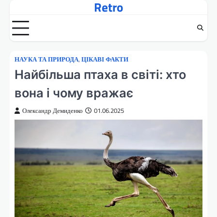
Retro
Перейти
до
вмісту
НАУКА ТА ПРИРОДА
,
ЦІКАВІ ФАКТИ
Найбільша птаха в світі: хто
вона і чому вражає
Олександр Демиденко
01.06.2025