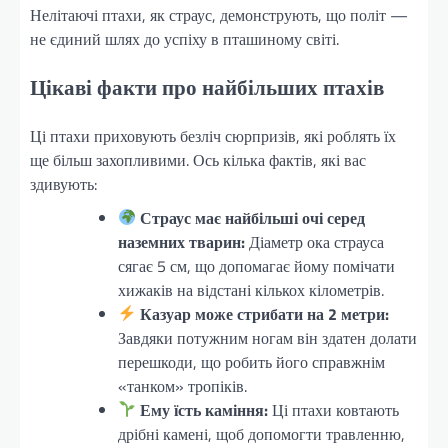
Нелітаючі птахи, як страус, демонструють, що політ —
не єдиний шлях до успіху в пташиному світі.
Цікаві факти про найбільших птахів
Ці птахи приховують безліч сюрпризів, які роблять їх
ще більш захопливими. Ось кілька фактів, які вас
здивують:
Страус має найбільші очі серед
наземних тварин:
Діаметр ока страуса
сягає 5 см, що допомагає йому помічати
хижаків на відстані кількох кілометрів.
Казуар може стрибати на 2 метри:
Завдяки потужним ногам він здатен долати
перешкоди, що робить його справжнім
«танком» тропіків.
Ему їсть каміння:
Ці птахи ковтають
дрібні камені, щоб допомогти травленню,