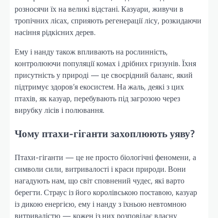
розносячи їх на великі відстані. Казуари, живучи в
тропічних лісах, сприяють регенерації лісу, розкидаючи
насіння рідкісних дерев.
Ему і нанду також впливають на рослинність,
контролюючи популяції комах і дрібних гризунів. Їхня
присутність у природі — це своєрідний баланс, який
підтримує здоров’я екосистем. На жаль, деякі з цих
птахів, як казуар, перебувають під загрозою через
вирубку лісів і полювання.
Чому птахи-гіганти захоплюють уяву?
Птахи-гіганти — це не просто біологічні феномени, а
символи сили, витривалості і краси природи. Вони
нагадують нам, що світ сповнений чудес, які варто
берегти. Страус із його королівською поставою, казуар
із дикою енергією, ему і нанду з їхньою невтомною
витривалістю — кожен із них розповідає власну