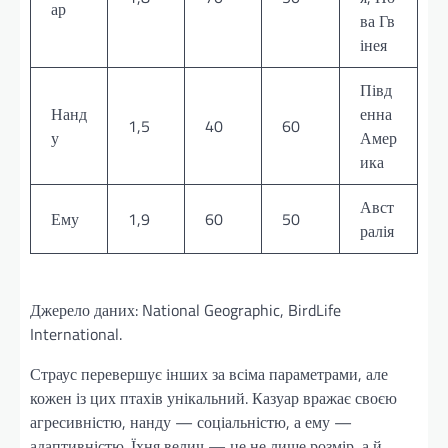
ар
ва Гв
інея
Півд
Нанд
енна
1,5
40
60
у
Амер
ика
Авст
Ему
1,9
60
50
ралія
Джерело даних: National Geographic, BirdLife
International.
Страус перевершує інших за всіма параметрами, але
кожен із цих птахів унікальний. Казуар вражає своєю
агресивністю, нанду — соціальністю, а ему —
адаптивністю. Їхня велич — це не лише розмір, а й