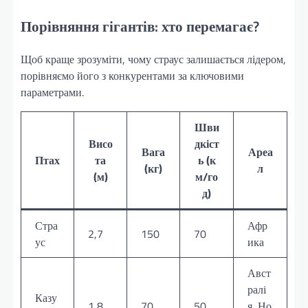
Порівняння гігантів: хто перемагає?
Щоб краще зрозуміти, чому страус залишається лідером,
порівняємо його з конкурентами за ключовими
параметрами.
Шви
Висо
дкіст
Вага
Ареа
Птах
та
ь (к
(кг)
л
(м)
м/го
д)
Стра
Афр
2,7
150
70
ус
ика
Авст
ралі
Казу
1,8
70
50
я, Но