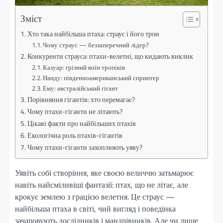
Зміст
Хто така найбільша птаха: страус і його трон
Чому страус — беззаперечний лідер?
Конкуренти страуса: птахи-велетні, що кидають виклик
Казуар: грізний воїн тропіків
Нанду: південноамериканський спринтер
Ему: австралійський гігант
Порівняння гігантів: хто перемагає?
Чому птахи-гіганти не літають?
Цікаві факти про найбільших птахів
Екологічна роль птахів-гігантів
Чому птахи-гіганти захоплюють уяву?
Уявіть собі створіння, яке своєю величчю затьмарює
навіть найсміливіші фантазії: птах, що не літає, але
крокує землею з грацією велетня. Це страус —
найбільша птаха в світі, чий вигляд і поведінка
зачаровують дослідників і мандрівників. Але чи лише