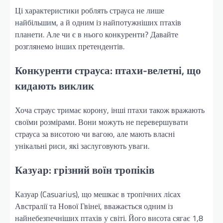
Ці характеристики роблять страуса не лише
найбільшим, а й одним із найпотужніших птахів
планети. Але чи є в нього конкуренти? Давайте
розглянемо інших претендентів.
Конкуренти страуса: птахи-велетні, що
кидають виклик
Хоча страус тримає корону, інші птахи також вражають
своїми розмірами. Вони можуть не перевершувати
страуса за висотою чи вагою, але мають власні
унікальні риси, які заслуговують уваги.
Казуар: грізний воїн тропіків
Казуар (Casuarius), що мешкає в тропічних лісах
Австралії та Нової Гвінеї, вважається одним із
найнебезпечніших птахів у світі. Його висота сягає 1,8