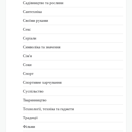
Садівництво та рослини
Сантехніка
Своїми руками
Секс
Серіали
Символіка та значення
Сім’я
Соки
Спорт
Спортивне харчування
Суспільство
Тваринництво
Технології, техніка та гаджети
Традиції
Фільми