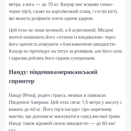
метра, а вага — до 70 кг. Казуар має яскраве синьо-
чорне пір’я, схоже на королівський плащ, і гострі кігті,
які можуть розірвати плоть одним ударом.
Цей птах не лише великий, а й агресивний. Місцеві
жителі називають його «птахом із кинджалом» через
його здатність атакувати з блискавичною швидкістю.
Казуар не претендує на титул за розміром, але його сила
і харизма роблять його гідним суперником.
Нанду: південноамериканський
спринтер
Нанду (Rhea), родич страуса, мешкає в пампасах
Південної Америки. Цей птах сягає 1,5 метра у висоту і
важить до 40 кг. Його пір’я нагадує сіро-коричневу
мантію, що допомагає маскуватися серед високої трави.
Нанду також відомий своєю швидкістю — до 60 км/
год.