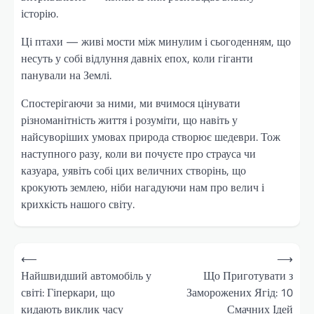
історію.
Ці птахи — живі мости між минулим і сьогоденням, що
несуть у собі відлуння давніх епох, коли гіганти
панували на Землі.
Спостерігаючи за ними, ми вчимося цінувати
різноманітність життя і розуміти, що навіть у
найсуворіших умовах природа створює шедеври. Тож
наступного разу, коли ви почуєте про страуса чи
казуара, уявіть собі цих величних створінь, що
крокують землею, ніби нагадуючи нам про велич і
крихкість нашого світу.
Навігація
⟵
⟶
записів
Найшвидший автомобіль у
Що Приготувати з
світі: Гіперкари, що
Заморожених Ягід: 10
кидають виклик часу
Смачних Ідей