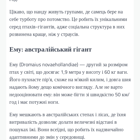
Цікаво, що нанду живуть групами, де самець бере на
себе турботу про потомство. Це робить їх унікальними
серед птахів-гігантів, адже соціальна структура в них
розвинена краще, ніж у страусів.
Ему: австралійський гігант
Ему (Dromaius novaehollandiae) — другий за розміром
птах у світі, що досягає 1,9 метра у висоту і 60 кг ваги.
Його пухнасте пір’я, схоже на м’який килим, і довга шия
надають йому дещо комічного вигляду. Але не варто
недооцінювати ему: він може бігти зі швидкістю 50 км/
год і має потужні ноги.
Ему мешкають в австралійських степах і лісах, де їхня
витривалість дозволяє долати величезні відстані в
пошуках їжі. Вони всеїдні, що робить їх надзвичайно
адаптивними до змін у середовищі.