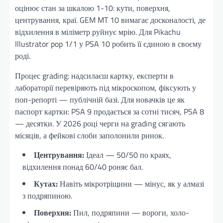
оцінює стан за шкалою 1-10: кути, поверхня,
центрування, краї. GEM MT 10 вимагає досконалості, де
відхилення в міліметр руйнує мрію. Для Pikachu
Illustrator pop 1/1 у PSA 10 робить її єдиною в своєму
роді.
Процес grading: надсилаєш картку, експерти в
лабораторії перевіряють під мікроскопом, фіксують у
поп-репорті — публічній базі. Для новачків це як
паспорт картки: PSA 9 продається за сотні тисяч, PSA 8
— десятки. У 2026 році черги на grading сягають
місяців, а фейкові слоби заполонили ринок.
Центрування:
Ідеал — 50/50 по краях,
відхилення понад 60/40 роняє бал.
Кутах:
Навіть мікротріщини — мінус, як у алмазі
з подряпиною.
Поверхня:
Пил, подряпини — вороги, холо-