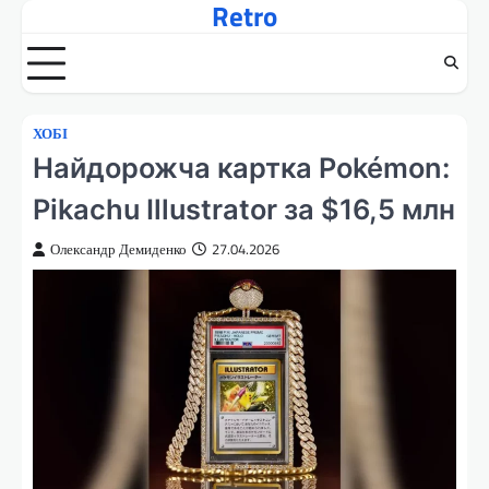
Retro
Перейти
до
вмісту
ХОБІ
Найдорожча картка Pokémon:
Pikachu Illustrator за $16,5 млн
Олександр Демиденко
27.04.2026