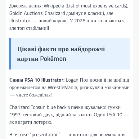
Джерела даних: Wikipedia (List of most expensive cards),
Goldin Auctions. Charizard домінує в класиці, але
Illustrator — новий король. У 2026 ціни коливаються,
але топ стабільний.
Цікаві факти про найдорожчі
картки Pokémon
Єдина PSA 10 Illustrator:
Logan Пол носив її на шиї під
бронежилетом на WrestleMania, ризикуючи мільйонами
— чисте божевілля!
Charizard Topsun blue back з пачки жувальної гумки
1997: тестовий друк, рідший за золото. Один PSA 10 —
як виграти лотерею.
Blastoise “presentation” — прототип для переконання