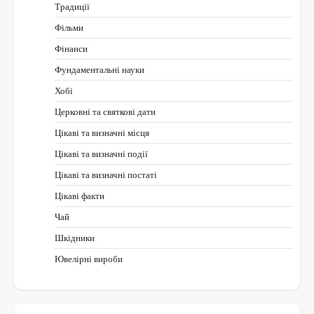
Традиції
Фільми
Фінанси
Фундаментальні науки
Хобі
Церковні та святкові дати
Цікаві та визначні місця
Цікаві та визначні події
Цікаві та визначні постаті
Цікаві факти
Чай
Шкідники
Ювелірні вироби