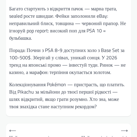
Багато стартують з відкриття пачок — марна трата,
sealed росте швидше. Фейки заполонили eBay:
неправильний блиск, товщина — червоний прапор. Не
ігноруй pop report: високий поп для PSA 10 =
бульбашка.
Порада: Почни з PSA 8-9 доступних холо з Base Set за
100-500$. Зберігай у слівах, уникай сонця. У 2026
тренд на японські промо — інвестуй туди. Ринок — не
казино, а марафон: терпіння окупається золотом.
Колекціонування Pokémon — пристрасть, що платить.
Від Pikachu за мільйони до твоєї першої рідкості —
шлях відкритий, якщо грати розумно. Хто зна, може
твоя знахідка стане наступним рекордом?
Навігація
⟵
⟶