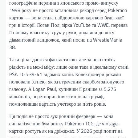
голографічна перлина з японського промо-випуску
1998 року не просто встановила рекорд серед Pokémon
карток — вона стала найдорожчою карткою будь-якої
гри в історії. Логан Пол, зірка YouTube та WWE, передав
її новому власнику з рук у руки, додавши до лоту
діамантовий ланцюжок, який носив на WrestleMania
38.
Така ціна здається фантастикою, але за нею стоїть
рідкість на межі міфу: лише одна така в ідеальному стані
PSA 10 з 39-41 відомих копій. Колекціонери роками
полювали за нею, як за втраченим скарбом затонулого
галеону. А Logan Paul, купивши її раніше за 5,275
мільйонів, перетворив інвестицію на тріумф,
помноживши вартість учетверо за п’ять років.
Ця подія не просто аукціонний феєрверк — вона
сигналізує про бум ринку Pokémon TCG, де vintage-
картки ростуть як на дріжджах. У 2026 році попит на