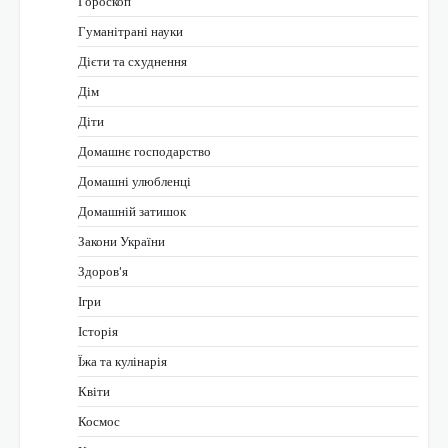
Гороскоп
Гуманітрані науки
Дієти та схуднення
Дім
Діти
Домашнє господарство
Домашні улюбленці
Домашній затишок
Закони України
Здоров'я
Ігри
Історія
Їжа та кулінарія
Квіти
Космос