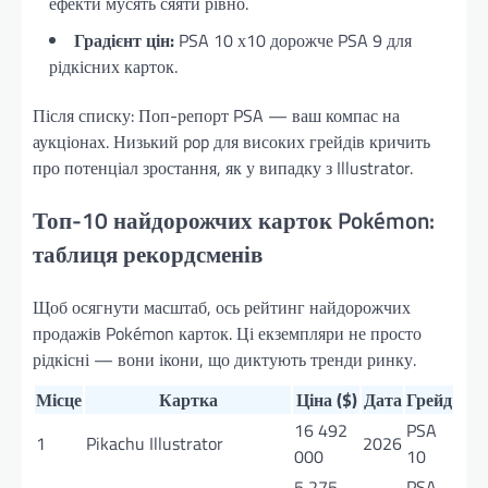
ефекти мусять сяяти рівно.
Градієнт цін:
PSA 10 х10 дорожче PSA 9 для
рідкісних карток.
Після списку: Поп-репорт PSA — ваш компас на
аукціонах. Низький pop для високих грейдів кричить
про потенціал зростання, як у випадку з Illustrator.
Топ-10 найдорожчих карток Pokémon:
таблиця рекордсменів
Щоб осягнути масштаб, ось рейтинг найдорожчих
продажів Pokémon карток. Ці екземпляри не просто
рідкісні — вони ікони, що диктують тренди ринку.
Місце
Картка
Ціна ($)
Дата
Грейд
16 492
PSA
1
Pikachu Illustrator
2026
000
10
5 275
PSA