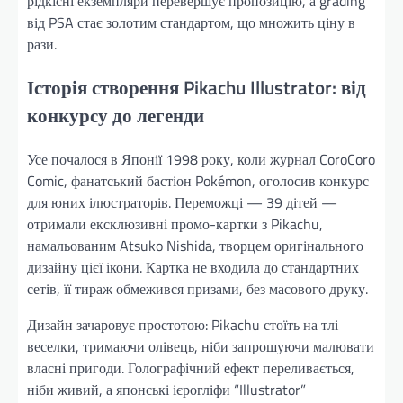
рідкісні екземпляри перевершує пропозицію, а grading
від PSA стає золотим стандартом, що множить ціну в
рази.
Історія створення Pikachu Illustrator: від
конкурсу до легенди
Усе почалося в Японії 1998 року, коли журнал CoroCoro
Comic, фанатський бастіон Pokémon, оголосив конкурс
для юних ілюстраторів. Переможці — 39 дітей —
отримали ексклюзивні промо-картки з Pikachu,
намальованим Atsuko Nishida, творцем оригінального
дизайну цієї ікони. Картка не входила до стандартних
сетів, її тираж обмежився призами, без масового друку.
Дизайн зачаровує простотою: Pikachu стоїть на тлі
веселки, тримаючи олівець, ніби запрошуючи малювати
власні пригоди. Голографічний ефект переливається,
ніби живий, а японські ієрогліфи “Illustrator”