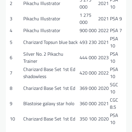
2
Pikachu Illustrator
2021
000
10
1 275
3
Pikachu Illustrator
2021
PSA 9
000
4
Pikachu Illustrator
900 000
2022
PSA 7
PSA
5
Charizard Topsun blue back
493 230
2021
10
Silver No. 2 Pikachu
PSA
6
444 000
2023
Trainer
10
Charizard Base Set 1st Ed
PSA
7
420 000
2022
shadowless
10
SGC
8
Charizard Base Set 1st Ed
369 000
2020
10
CGC
9
Blastoise galaxy star holo
360 000
2021
8.5
PSA
10
Charizard Base Set 1st Ed
350 100
2020
10