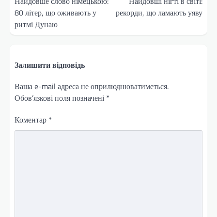
записів
Найдовше слово німецькою:
Найдовші нігті в світі:
80 літер, що оживають у
рекорди, що ламають уяву
ритмі Дунаю
Залишити відповідь
Ваша e-mail адреса не оприлюднюватиметься.
Обов’язкові поля позначені
*
Коментар
*