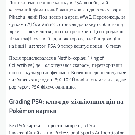
Лот включав не лише картку в PSA-коробці, а й
кастомний діамантовий ланцюжок з підвіскою у формі
Pikachu, який Пол носив на арені WWE. Переможець, за
чутками AJ Scaramucci, отримав доставку особисто від
зірки — шоуменство, що підігріло хайп. Цей продаж не
тільки зафіксував Pikachu як короля, але й підняв ціни
на інші Illustrator: PSA 9 тепер коштує понад 16 тисяч.
Подія транслювалася в Netflix-серіалі “King of
Collectibles”, де Пол хизувався скарбом, перетворивши
його на культурний феномен. Колекціонери шепочуться:
чи з’явиться ще один PSA 10? Ймовірність мізерна, адже
pop report PSA фіксує одиницю.
Grading PSA: ключ до мільйонних цін на
Pokémon картки
Без PSA картка — просто папірець, з PSA —
інвестиційний актив. Professional Sports Authenticator