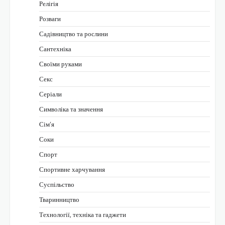
Релігія
Розваги
Садівництво та рослини
Сантехніка
Своїми руками
Секс
Серіали
Символіка та значення
Сім’я
Соки
Спорт
Спортивне харчування
Суспільство
Тваринництво
Технології, техніка та гаджети