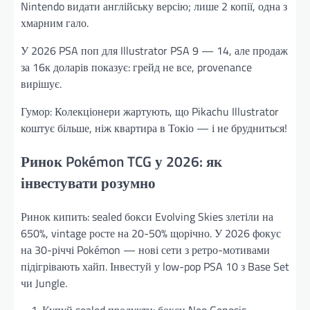
Nintendo видати англійську версію; лише 2 копії, одна з
хмарним гало.
У 2026 PSA поп для Illustrator PSA 9 — 14, але продаж
за 16к доларів показує: грейд не все, provenance
вирішує.
Гумор: Колекціонери жартують, що Pikachu Illustrator
коштує більше, ніж квартира в Токіо — і не брудниться!
Ринок Pokémon TCG у 2026: як
інвестувати розумно
Ринок кипить: sealed бокси Evolving Skies злетіли на
650%, vintage росте на 20-50% щорічно. У 2026 фокус
на 30-річчі Pokémon — нові сети з ретро-мотивами
підігрівають хайп. Інвестуй у low-pop PSA 10 з Base Set
чи Jungle.
Купуй sealed продукти: бокси Neo Genesis —