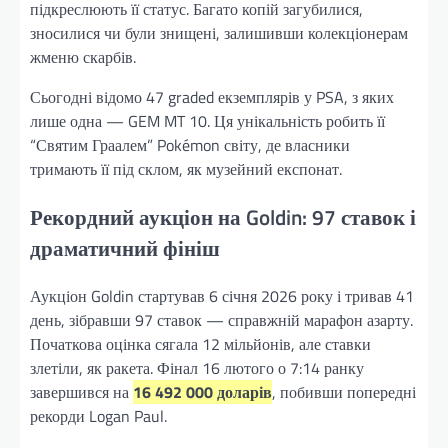
підкреслюють її статус. Багато копій загубилися,
зносилися чи були знищені, залишивши колекціонерам
жменю скарбів.
Сьогодні відомо 47 graded екземплярів у PSA, з яких
лише одна — GEM MT 10. Ця унікальність робить її
“Святим Граалем” Pokémon світу, де власники
тримають її під склом, як музейний експонат.
Рекордний аукціон на Goldin: 97 ставок і
драматичний фініш
Аукціон Goldin стартував 6 січня 2026 року і тривав 41
день, зібравши 97 ставок — справжній марафон азарту.
Початкова оцінка сягала 12 мільйонів, але ставки
злетіли, як ракета. Фінал 16 лютого о 7:14 ранку
завершився на
16 492 000 доларів
, побивши попередні
рекорди Logan Paul.