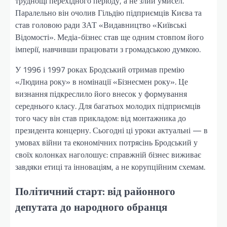
труднощі перехідного періоду, а не злий умисел.
Паралельно він очолив Гільдію підприємців Києва та
став головою ради ЗАТ «Видавництво «Київські
Відомості». Медіа-бізнес став ще одним стовпом його
імперії, навчивши працювати з громадською думкою.
У 1996 і 1997 роках Бродський отримав премію
«Людина року» в номінації «Бізнесмен року». Це
визнання підкреслило його внесок у формування
середнього класу. Для багатьох молодих підприємців
того часу він став прикладом: від монтажника до
президента концерну. Сьогодні ці уроки актуальні — в
умовах війни та економічних потрясінь Бродський у
своїх колонках наголошує: справжній бізнес виживає
завдяки етиці та інноваціям, а не корупційним схемам.
Політичний старт: від районного
депутата до народного обранця