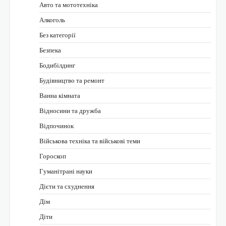
Авто та мототехніка
Алкоголь
Без категорії
Безпека
Бодибілдинг
Будівництво та ремонт
Ванна кімната
Відносини та дружба
Відпочинок
Військова техніка та військові теми
Гороскоп
Гуманітрані науки
Дієти та схуднення
Дім
Діти