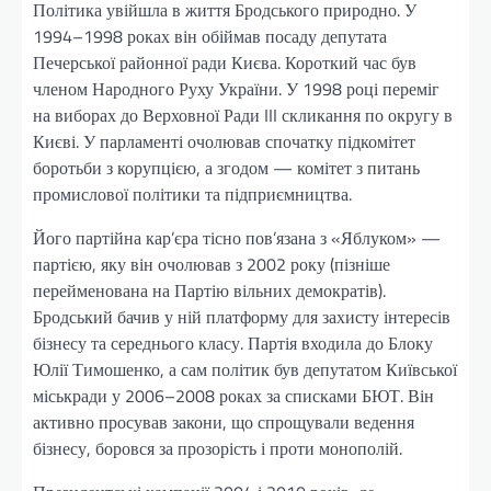
Політика увійшла в життя Бродського природно. У
1994–1998 роках він обіймав посаду депутата
Печерської районної ради Києва. Короткий час був
членом Народного Руху України. У 1998 році переміг
на виборах до Верховної Ради III скликання по округу в
Києві. У парламенті очолював спочатку підкомітет
боротьби з корупцією, а згодом — комітет з питань
промислової політики та підприємництва.
Його партійна кар’єра тісно пов’язана з «Яблуком» —
партією, яку він очолював з 2002 року (пізніше
перейменована на Партію вільних демократів).
Бродський бачив у ній платформу для захисту інтересів
бізнесу та середнього класу. Партія входила до Блоку
Юлії Тимошенко, а сам політик був депутатом Київської
міськради у 2006–2008 роках за списками БЮТ. Він
активно просував закони, що спрощували ведення
бізнесу, боровся за прозорість і проти монополій.