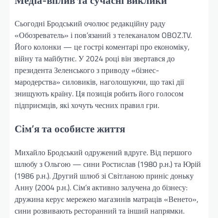
Сьогодні Бродський очолює редакційну раду
«Обозреватель» і пов’язаний з телеканалом OBOZ.TV.
Його колонки — це гострі коментарі про економіку,
війну та майбутнє. У 2024 році він звертався до
президента Зеленського з приводу «бізнес-
мародерства» силовиків, наголошуючи, що такі дії
знищують країну. Ця позиція робить його голосом
підприємців, які хочуть чесних правил гри.
Сім’я та особисте життя
Михайло Бродський одружений вдруге. Від першого
шлюбу з Ольгою — сини Ростислав (1980 р.н.) та Юрій
(1986 р.н.). Другий шлюб зі Світланою приніс доньку
Анну (2004 р.н.). Сім’я активно залучена до бізнесу:
дружина керує мережею магазинів матраців «Венето»,
сини розвивають ресторанний та інший напрямки.