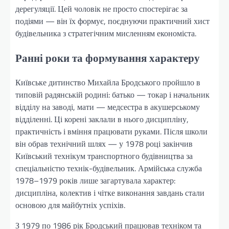
дерегуляції. Цей чоловік не просто спостерігає за
подіями — він їх формує, поєднуючи практичний хист
будівельника з стратегічним мисленням економіста.
Ранні роки та формування характеру
Київське дитинство Михайла Бродського пройшло в
типовій радянській родині: батько — токар і начальник
відділу на заводі, мати — медсестра в акушерському
відділенні. Ці корені заклали в нього дисципліну,
практичність і вміння працювати руками. Після школи
він обрав технічний шлях — у 1978 році закінчив
Київський технікум транспортного будівництва за
спеціальністю технік-будівельник. Армійська служба
1978–1979 років лише загартувала характер:
дисципліна, колектив і чітке виконання завдань стали
основою для майбутніх успіхів.
З 1979 по 1986 рік Бродський працював техніком та