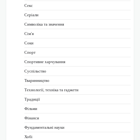
Секс
Серіали
Символіка та значення
Сім’я
Соки
Спорт
Спортивне харчування
Суспільство
Тваринництво
Технології, техніка та гаджети
Традиції
Фільми
Фінанси
Фундаментальні науки
Хобі