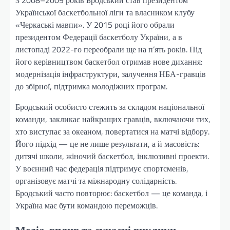
Української баскетбольної ліги та власником клубу
«Черкаські мавпи». У 2015 році його обрали
президентом Федерації баскетболу України, а в
листопаді 2022-го переобрали ще на п’ять років. Під
його керівництвом баскетбол отримав нове дихання:
модернізація інфраструктури, залучення НБА-гравців
до збірної, підтримка молодіжних програм.
Бродський особисто стежить за складом національної
команди, закликає найкращих гравців, включаючи тих,
хто виступає за океаном, повертатися на матчі відбору.
Його підхід — це не лише результати, а й масовість:
дитячі школи, жіночий баскетбол, інклюзивні проекти.
У воєнний час федерація підтримує спортсменів,
організовує матчі та міжнародну солідарність.
Бродський часто повторює: баскетбол — це команда, і
Україна має бути командою переможців.
Медіа-вплив та сучасні виклики