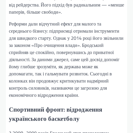
від рейдерства. Його підхід був радикальним — «менше
паперів, більше свободи».
Реформи дали відчутний ефект для малого та
середнього бізнесу: підприємці отримали інструменти
для швидкого старту. Однак у 2014 році його звільнили
за законом «Про очищення влади». Бродський
сприйняв це спокійно, повернувшись до приватної
діяльності. За даними джерел, саме цей досвід допоміг
йому глибше зрозуміти, як держава може як
допомагати, так і гальмувати розвиток. Сьогодні в
колонках він продовжує критикувати надмірний
контроль силовиків, називаючи це загрозою для
економічного відродження країни.
Спортивний фронт: відродження
українського баскетболу
З 2008–2009 років Бродський став президентом