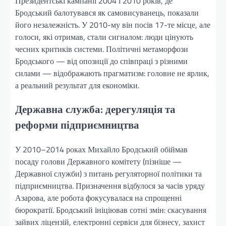
Президентські кампанії 2004 і 2010 років, де
Бродський балотувався як самовисуванець, показали
його незалежність. У 2010-му він посів 17-те місце, але
голоси, які отримав, стали сигналом: люди цінують
чесних критиків системи. Політичні метаморфози
Бродського — від опозиції до співпраці з різними
силами — відображають прагматизм: головне не ярлик,
а реальний результат для економіки.
Державна служба: дерегуляція та
реформи підприємництва
У 2010–2014 роках Михайло Бродський обіймав
посаду голови Державного комітету (пізніше —
Державної служби) з питань регуляторної політики та
підприємництва. Призначення відбулося за часів уряду
Азарова, але робота фокусувалася на спрощенні
бюрократії. Бродський ініціював сотні змін: скасування
зайвих ліцензій, електронні сервіси для бізнесу, захист