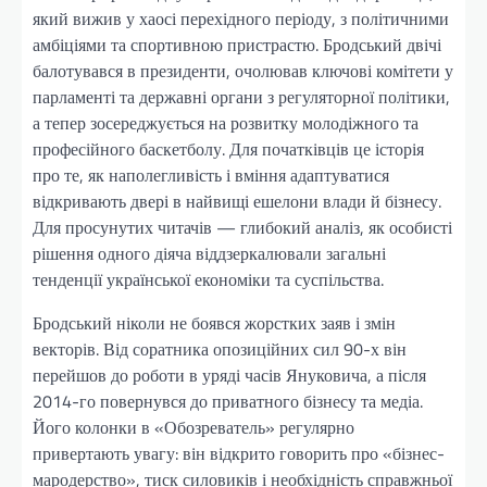
який вижив у хаосі перехідного періоду, з політичними
амбіціями та спортивною пристрастю. Бродський двічі
балотувався в президенти, очолював ключові комітети у
парламенті та державні органи з регуляторної політики,
а тепер зосереджується на розвитку молодіжного та
професійного баскетболу. Для початківців це історія
про те, як наполегливість і вміння адаптуватися
відкривають двері в найвищі ешелони влади й бізнесу.
Для просунутих читачів — глибокий аналіз, як особисті
рішення одного діяча віддзеркалювали загальні
тенденції української економіки та суспільства.
Бродський ніколи не боявся жорстких заяв і змін
векторів. Від соратника опозиційних сил 90-х він
перейшов до роботи в уряді часів Януковича, а після
2014-го повернувся до приватного бізнесу та медіа.
Його колонки в «Обозреватель» регулярно
привертають увагу: він відкрито говорить про «бізнес-
мародерство», тиск силовиків і необхідність справжньої