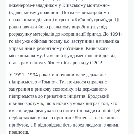
інженером-наладником у Київському монтажно-
будівельному управлінні. Потім — виконробом і
начальником дільниці в тресті «Київпобутрембуд». Ці
роки навчили його реальному виробництву: від
розрахунку матеріалів до координації бригад. До 1991-
го він уже обіймав посаду в.о. заступника начальника
управління в ремонтному об’єднанні Київського
міськвиконкому. Саме цей фундаментальний досвід
став трампліном у бізнес після розпаду СРСР.
У 1991–1994 роках він очолив мале державне
підприємство «Томпо». Тут почалося справжнє
занурення в ринкову економіку: від державного
підприємства до приватних ініціатив. Бродський
швидко зрозумів, що в нових умовах виграє той, хто
вміє швидко реагувати на попит і знаходити ніші. Цей
період заклав у нього принцип: бізнес — це не лише
прибуток, а й відповідальність перед людьми, з якими
працюєш.