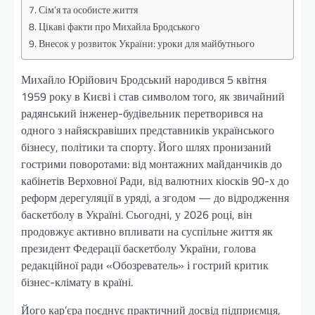
Сім’я та особисте життя
Цікаві факти про Михайла Бродського
Внесок у розвиток України: уроки для майбутнього
Михайло Юрійович Бродський народився 5 квітня
1959 року в Києві і став символом того, як звичайний
радянський інженер-будівельник перетворився на
одного з найяскравіших представників українського
бізнесу, політики та спорту. Його шлях пронизаний
гострими поворотами: від монтажних майданчиків до
кабінетів Верховної Ради, від валютних кіосків 90-х до
реформ дерегуляції в уряді, а згодом — до відродження
баскетболу в Україні. Сьогодні, у 2026 році, він
продовжує активно впливати на суспільне життя як
президент Федерації баскетболу України, голова
редакційної ради «Обозреватель» і гострий критик
бізнес-клімату в країні.
Його кар’єра поєднує практичний досвід підприємця,