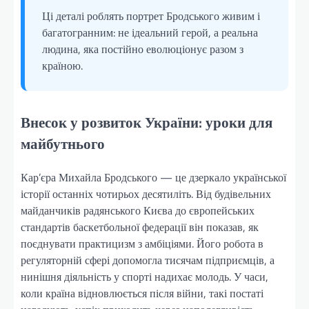
Ці деталі роблять портрет Бродського живим і
багатогранним: не ідеальний герой, а реальна
людина, яка постійно еволюціонує разом з
країною.
Внесок у розвиток України: уроки для
майбутнього
Кар’єра Михайла Бродського — це дзеркало української
історії останніх чотирьох десятиліть. Від будівельних
майданчиків радянського Києва до європейських
стандартів баскетбольної федерації він показав, як
поєднувати практицизм з амбіціями. Його робота в
регуляторній сфері допомогла тисячам підприємців, а
нинішня діяльність у спорті надихає молодь. У часи,
коли країна відновлюється після війни, такі постаті