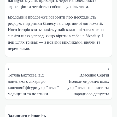
нагадують: успіх приходить через наполегливість,
адаптацію та чесність з собою і суспільством.
Бродський продовжує говорити про необхідність
реформ, підтримки бізнесу та спортивної дипломатії.
Його історія вчить: навіть у найскладніші часи можна
знайти шлях уперед, якщо вірити в себе і в Україну. І
цей шлях триває — з новими викликами, ідеями та
перемогами.
Навігація
⟵
⟶
записів
Тетяна Бахтєєва: від
Власенко Сергій
донецького лікаря до
Володимирович: шлях
ключової фігури української
українського юриста та
медицини та політики
народного депутата
Залишити відповідь