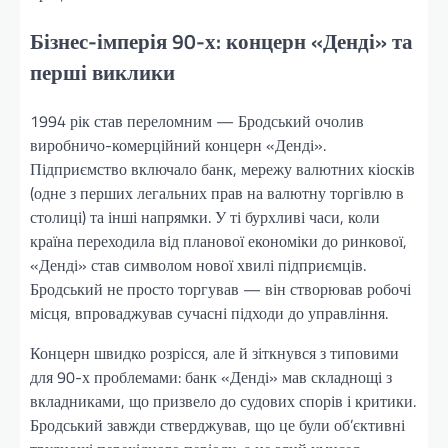
Бізнес-імперія 90-х: концерн «Денді» та
перші виклики
1994 рік став переломним — Бродський очолив
виробничо-комерційний концерн «Денді».
Підприємство включало банк, мережу валютних кіосків
(одне з перших легальних прав на валютну торгівлю в
столиці) та інші напрямки. У ті бурхливі часи, коли
країна переходила від планової економіки до ринкової,
«Денді» став символом нової хвилі підприємців.
Бродський не просто торгував — він створював робочі
місця, впроваджував сучасні підходи до управління.
Концерн швидко розрісся, але й зіткнувся з типовими
для 90-х проблемами: банк «Денді» мав складнощі з
вкладниками, що призвело до судових спорів і критики.
Бродський завжди стверджував, що це були об’єктивні