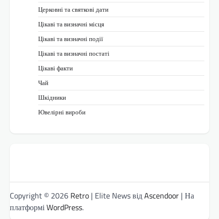
Церковні та святкові дати
Цікаві та визначні місця
Цікаві та визначні події
Цікаві та визначні постаті
Цікаві факти
Чай
Шкідники
Ювелірні вироби
Copyright © 2026
Retro
| Elite News від
Ascendoor
| На
платформі
WordPress
.