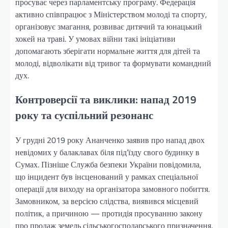
просуває через парламентську програму. Федерація
активно співпрацює з Міністерством молоді та спорту,
організовує змагання, розвиває дитячий та юнацький
хокей на траві. У умовах війни такі ініціативи
допомагають зберігати нормальне життя для дітей та
молоді, відволікати від тривог та формувати командний
дух.
Контроверсії та виклики: напад 2019
року та суспільний резонанс
У грудні 2019 року Ананченко заявив про напад двох
невідомих у балаклавах біля під’їзду свого будинку в
Сумах. Пізніше Служба безпеки України повідомила,
що інцидент був інсценований у рамках спеціальної
операції для виходу на організатора замовного побиття.
Замовником, за версією слідства, виявився місцевий
політик, а причиною — протидія просуванню закону
про продаж земель сільськогосподарського призначення.