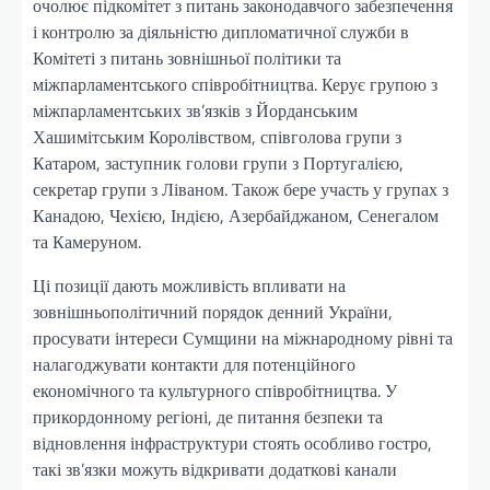
очолює підкомітет з питань законодавчого забезпечення
і контролю за діяльністю дипломатичної служби в
Комітеті з питань зовнішньої політики та
міжпарламентського співробітництва. Керує групою з
міжпарламентських зв’язків з Йорданським
Хашимітським Королівством, співголова групи з
Катаром, заступник голови групи з Португалією,
секретар групи з Ліваном. Також бере участь у групах з
Канадою, Чехією, Індією, Азербайджаном, Сенегалом
та Камеруном.
Ці позиції дають можливість впливати на
зовнішньополітичний порядок денний України,
просувати інтереси Сумщини на міжнародному рівні та
налагоджувати контакти для потенційного
економічного та культурного співробітництва. У
прикордонному регіоні, де питання безпеки та
відновлення інфраструктури стоять особливо гостро,
такі зв’язки можуть відкривати додаткові канали