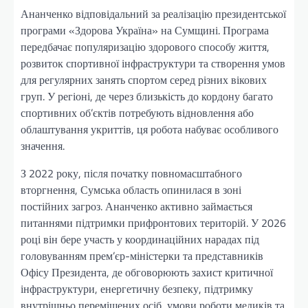
Ананченко відповідальний за реалізацію президентської
програми «Здорова Україна» на Сумщині. Програма
передбачає популяризацію здорового способу життя,
розвиток спортивної інфраструктури та створення умов
для регулярних занять спортом серед різних вікових
груп. У регіоні, де через близькість до кордону багато
спортивних об’єктів потребують відновлення або
облаштування укриттів, ця робота набуває особливого
значення.
З 2022 року, після початку повномасштабного
вторгнення, Сумська область опинилася в зоні
постійних загроз. Ананченко активно займається
питаннями підтримки прифронтових територій. У 2026
році він бере участь у координаційних нарадах під
головуванням прем’єр-міністерки та представників
Офісу Президента, де обговорюють захист критичної
інфраструктури, енергетичну безпеку, підтримку
внутрішньо переміщених осіб, умови роботи медиків та