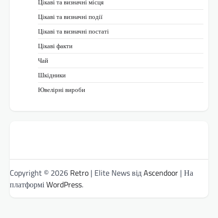
Цікаві та визначні місця
Цікаві та визначні події
Цікаві та визначні постаті
Цікаві факти
Чай
Шкідники
Ювелірні вироби
Copyright © 2026
Retro
| Elite News від
Ascendoor
| На
платформі
WordPress
.