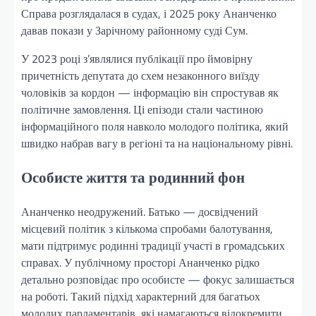
Справа розглядалася в судах, і 2025 року Ананченко
давав покази у Зарічному районному суді Сум.
У 2023 році з’являлися публікації про ймовірну
причетність депутата до схем незаконного виїзду
чоловіків за кордон — інформацію він спростував як
політичне замовлення. Ці епізоди стали частиною
інформаційного поля навколо молодого політика, який
швидко набрав вагу в регіоні та на національному рівні.
Особисте життя та родинний фон
Ананченко неодружений. Батько — досвідчений
місцевий політик з кількома спробами балотування,
мати підтримує родинні традиції участі в громадських
справах. У публічному просторі Ананченко рідко
детально розповідає про особисте — фокус залишається
на роботі. Такий підхід характерний для багатьох
молодих парламентарів, які намагаються відокремити