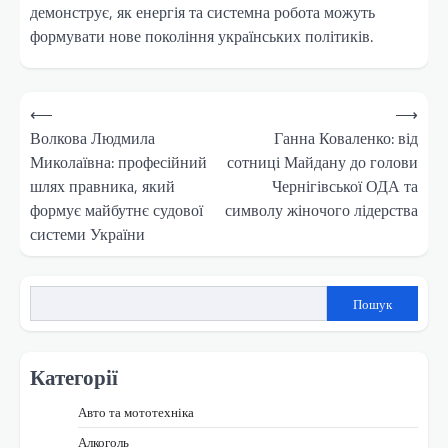
демонструє, як енергія та системна робота можуть
формувати нове покоління українських політиків.
Навігація
⟵
⟶
записів
Волкова Людмила
Ганна Коваленко: від
Миколаївна: професійний
сотниці Майдану до голови
шлях правника, який
Чернігівської ОДА та
формує майбутнє судової
символу жіночого лідерства
системи України
Пошук
Категорії
Авто та мототехніка
Алкоголь