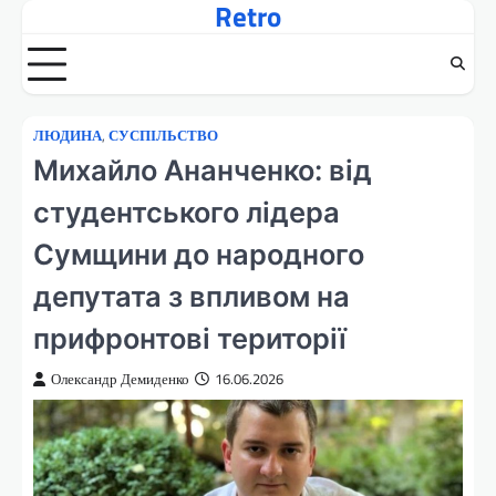
Retro
Перейти
до
вмісту
ЛЮДИНА
,
СУСПІЛЬСТВО
Михайло Ананченко: від
студентського лідера
Сумщини до народного
депутата з впливом на
прифронтові території
Олександр Демиденко
16.06.2026