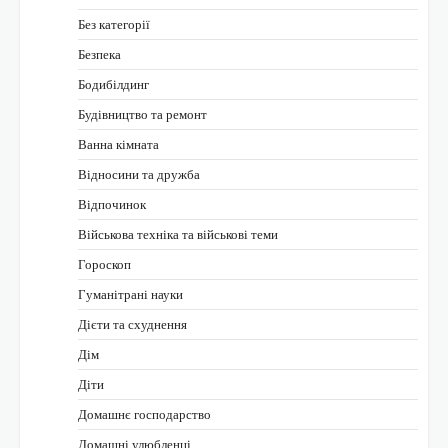
Без категорії
Безпека
Бодибілдинг
Будівництво та ремонт
Ванна кімната
Відносини та дружба
Відпочинок
Військова техніка та військові теми
Гороскоп
Гуманітрані науки
Дієти та схуднення
Дім
Діти
Домашнє господарство
Домашні улюбленці