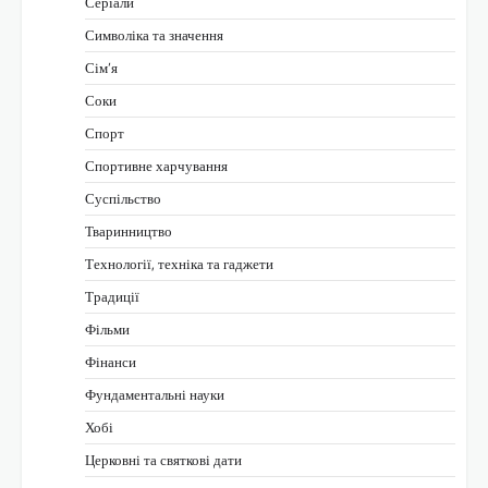
Серіали
Символіка та значення
Сім’я
Соки
Спорт
Спортивне харчування
Суспільство
Тваринництво
Технології, техніка та гаджети
Традиції
Фільми
Фінанси
Фундаментальні науки
Хобі
Церковні та святкові дати