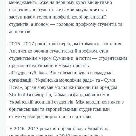
менеджмент». Уже на першому курсі він активно
включився в студентське самоврядування: став
заступником голови профспілкової організації
студентів, а згодом — головою профкому студентів та
аспірантів.
2015–2017 роки стали періодом стрімкого зростання.
Ананченко очолив студентський профком, став
студентським мером Сумщини, а потім — студентським
президентом України в межах проєкту
«Студреспубліка». Він співзасновував громадські
організації «Українська молодіжна рада» та «Суми
Псел», організовував молодіжні заходи під брендом
Student Growing Up, займався фандрайзингом в
Українській асоціації студентів. Міжнародні контакти з
британськими та європейськими студентськими
структурами розширили його світогляд.
У 2016–2017 роках він представляв Україну на
молодіжних форумах, а 2019 року працював