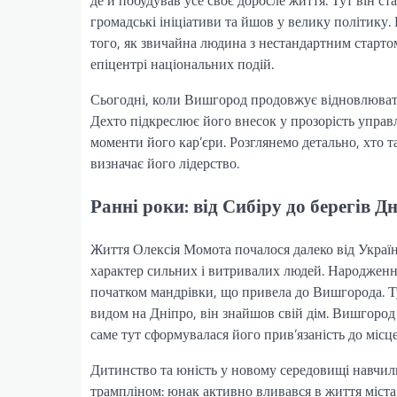
де й побудував усе своє доросле життя. Тут він с
громадські ініціативи та йшов у велику політику. 
того, як звичайна людина з нестандартним старто
епіцентрі національних подій.
Сьогодні, коли Вишгород продовжує відновлювати
Дехто підкреслює його внесок у прозорість управл
моменти його кар’єри. Розглянемо детально, хто 
визначає його лідерство.
Ранні роки: від Сибіру до берегів Д
Життя Олексія Момота почалося далеко від Україн
характер сильних і витривалих людей. Народження 
початком мандрівки, що привела до Вишгорода. Тут
видом на Дніпро, він знайшов свій дім. Вишгород 
саме тут сформувалася його прив’язаність до місц
Дитинство та юність у новому середовищі навчил
трампліном: юнак активно вливався в життя міста,