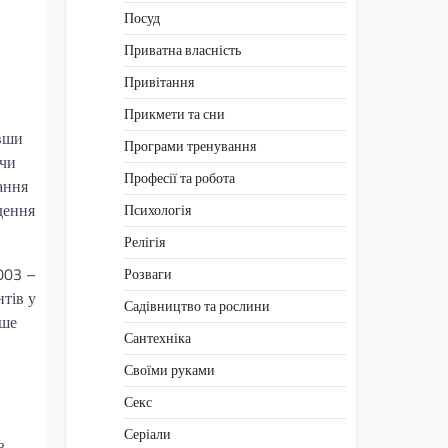
Посуд
Приватна власність
Привітання
Прикмети та сни
авши
Програми тренування
 чи
Професії та робота
нання
дення
Психологія
Релігія
003 –
Розваги
нтів у
Садівництво та рослини
іше
Сантехніка
Своїми руками
Секс
Серіали
ь