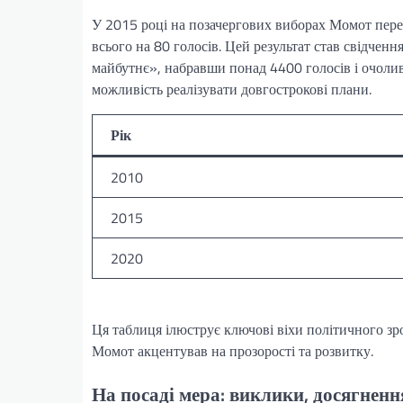
У 2015 році на позачергових виборах Момот перем
всього на 80 голосів. Цей результат став свідченн
майбутнє», набравши понад 4400 голосів і очоли
можливість реалізувати довгострокові плани.
Рік
2010
2015
2020
Ця таблиця ілюструє ключові віхи політичного з
Момот акцентував на прозорості та розвитку.
На посаді мера: виклики, досягненн