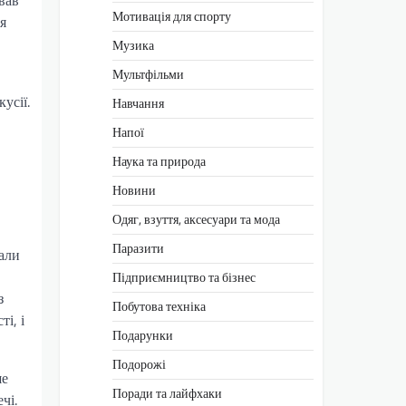
вав
Мотивація для спорту
я
Музика
Мультфільми
усії.
Навчання
Напої
Наука та природа
Новини
Одяг, взуття, аксесуари та мода
Паразити
али
Підприємництво та бізнес
з
Побутова техніка
і, і
Подарунки
Подорожі
ше
Поради та лайфхаки
чі.