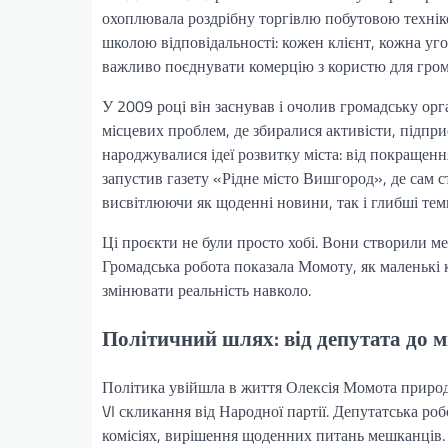
охоплювала роздрібну торгівлю побутовою техніко
школою відповідальності: кожен клієнт, кожна угод
важливо поєднувати комерцію з користю для гром
У 2009 році він заснував і очолив громадську о
місцевих проблем, де збиралися активісти, підпри
народжувалися ідеї розвитку міста: від покращен
запустив газету «Рідне місто Вишгород», де сам 
висвітлюючи як щоденні новини, так і глибші теми
Ці проєкти не були просто хобі. Вони створили мер
Громадська робота показала Момоту, як маленькі к
змінювати реальність навколо.
Політичний шлях: від депутата до м
Політика увійшла в життя Олексія Момота природ
VI скликання від Народної партії. Депутатська ро
комісіях, вирішення щоденних питань мешканців. С