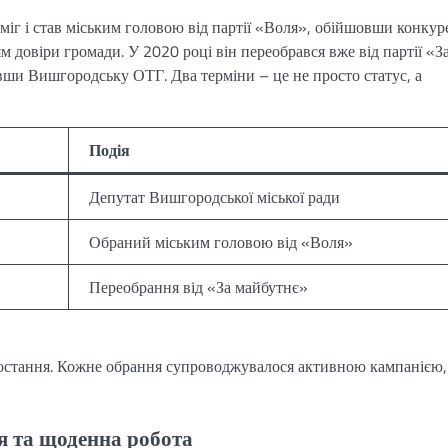
іг і став міським головою від партії «Воля», обійшовши конкур
ям довіри громади. У 2020 році він переобрався вже від партії «З
вши Вишгородську ОТГ. Два терміни – це не просто статус, а
Подія
Депутат Вишгородської міської ради
Обраний міським головою від «Воля»
Переобрання від «За майбутнє»
ростання. Кожне обрання супроводжувалося активною кампанією,
я та щоденна робота