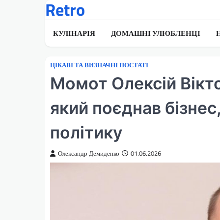
Retro
Перейти
до
вмісту
КУЛІНАРІЯ
ДОМАШНІ УЛЮБЛЕНЦІ
ЦІКАВІ ТА ВИЗНАЧНІ ПОСТАТІ
Момот Олексій Вікт
який поєднав бізнес
політику
Олександр Демиденко
01.06.2026