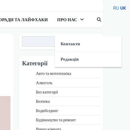
RU
UK
ОРАДИ ТА ЛАЙФХАКИ
ПРО НАС
Пошук
Контакти
Редакція
Категорії
Авто та мототехніка
Алкоголь
Без категорії
Безпека
Бодибілдинг
Будівництво та ремонт
Ванна кімната