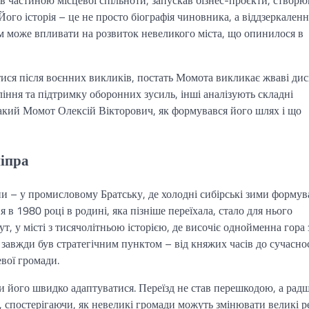
тав частиною місцевої спільноти, запускав бізнес-проєкти, створю
Його історія – це не просто біографія чиновника, а віддзеркаленн
м може впливати на розвиток невеликого міста, що опинилося в
ся після воєнних викликів, постать Момота викликає жваві диск
іння та підтримку оборонних зусиль, інші аналізують складні
такий Момот Олексій Вікторович, як формувався його шлях і що
ніпра
и – у промисловому Братську, де холодні сибірські зими формув
в 1980 році в родині, яка пізніше переїхала, стало для нього
, у місті з тисячолітньою історією, де височіє однойменна гора 
завжди був стратегічним пунктом – від княжих часів до сучасност
евої громади.
и його швидко адаптуватися. Переїзд не став перешкодою, а рад
 спостерігаючи, як невеликі громади можуть змінювати великі ре