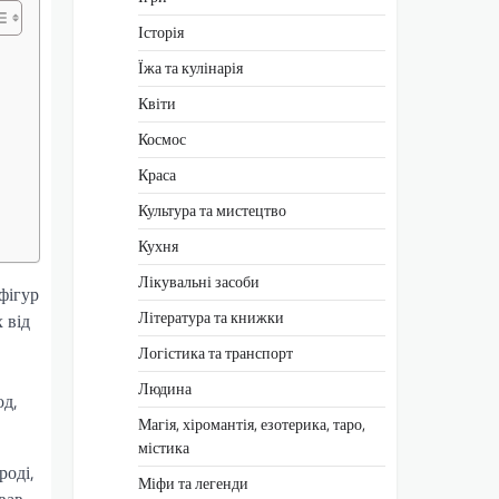
Історія
Їжа та кулінарія
Квіти
Космос
Краса
Культура та мистецтво
Кухня
Лікувальні засоби
фігур
Література та книжки
 від
Логістика та транспорт
Людина
од,
Магія, хіромантія, езотерика, таро,
містика
роді,
Міфи та легенди