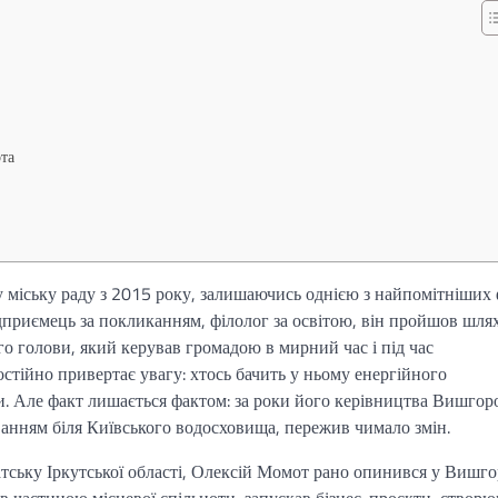
ота
міську раду з 2015 року, залишаючись однією з найпомітніших 
дприємець за покликанням, філолог за освітою, він пройшов шлях
го голови, який керував громадою в мирний час і під час
стійно привертає увагу: хтось бачить у ньому енергійного
и. Але факт лишається фактом: за роки його керівництва Вишгор
уванням біля Київського водосховища, пережив чимало змін.
ську Іркутської області, Олексій Момот рано опинився у Вишго