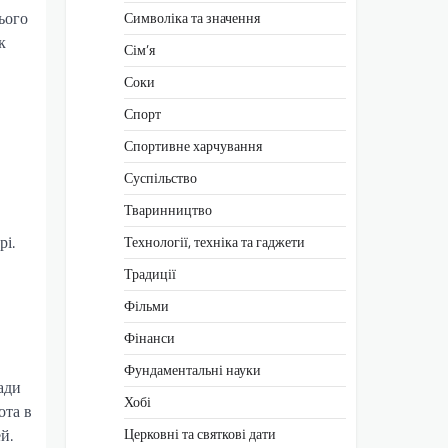
ього
Символіка та значення
к
Сім’я
Соки
Спорт
Спортивне харчування
Суспільство
Тваринництво
рі.
Технології, техніка та гаджети
Традиції
Фільми
Фінанси
Фундаментальні науки
ади
Хобі
ота в
й.
Церковні та святкові дати