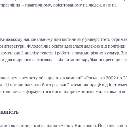
 управління – практичному, орієнтованому на людей, а не на
Київському національному лінгвістичному університеті, отрим
ої літератури. Філологічна освіта здавалася далекою від політики
комунікації, аналізу текстів і роботи з людьми різних культур. З
ом для ширшого світогляду – від читання зарубіжної преси до ве
люсарем з ремонту обладнання в компанії «Рось», а з 2002 по 2
. Ці посади навчили його реальної, «земної» праці: від інструме
е тоді почала формуватися його підприємницька жилка, яка пізн
ивність
аний як фізична особа-підприємець у Вишгороді. Його діяльніст