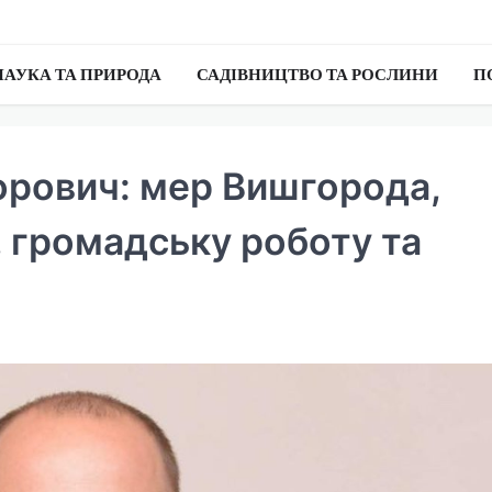
НАУКА ТА ПРИРОДА
САДІВНИЦТВО ТА РОСЛИНИ
П
орович: мер Вишгорода,
, громадську роботу та