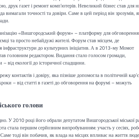
ю, друк газет і ремонт комп’ютерів. Невеликий бізнес став для н
а вимагали точності та довіри. Саме в цей період він зрозумів, я
ади.
рганізацію «Вишгородський форум» – платформу для обговорення
ємці та просто небайдужі жителі. Форум став місцем, де
ня інфраструктури до культурних ініціатив. А в 2013-му Момот
став головним редактором. Видання стало голосом громади,
 – від екології до історичної спадщини.
ежу контактів і довіру, яка пізніше допомогла в політичній кар’є
роки – від статті в газеті до обговорення на форумі – можуть
іського голови
но. У 2010 році його обрали депутатом Вишгородської міської р
бота стала першим серйозним випробуванням: участь у сесіях, роб
аме тоді він побачив, як влада на місцях впливає на життя люде