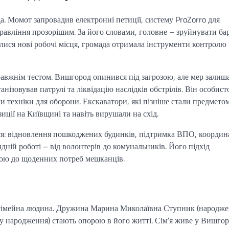
. Момот запровадив електронні петиції, систему ProZorro для
правління прозорішим. За його словами, головне – зруйнувати бар
илися нові робочі місця, громада отримала інструменти контролю 
вжнім тестом. Вишгород опинився під загрозою, але мер залиш
нізовував патрулі та ліквідацію наслідків обстрілів. Він особист
 техніки для оборони. Екскаватори, які пізніше стали предмето
иції на Київщині та навіть вирушали на схід.
я: відновлення пошкоджених будинків, підтримка ВПО, координ
ій роботі – від волонтерів до комунальників. Його підхід
агою до щоденних потреб мешканців.
 сімейна людина. Дружина Марина Миколаївна Ступник (народже
ку народження) стають опорою в його житті. Сім’я живе у Вишгор