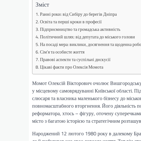
Зміст
Ранні роки: від Сибіру до берегів Дніпра
Освіта та перші кроки в професії
Підприємництво та громадська активність
Політичний шлях: від депутата до міського голови
На посаді мера: виклики, досягнення та щоденна роб
Сім’я та особисте життя
Правові аспекти та суспільні дискусії
Цікаві факти про Олексія Момота
Момот Олексій Вікторович очолює Вишгородську 
у місцевому самоврядуванні Київської області. Пі
слюсаря та власника маленького бізнесу до місько
повномасштабного вторгнення. Його діяльність по
реформатора, хтось – фігуру, оточену суперечкам
місто з багатою історією та стратегічним розташ
Народжений 12 лютого 1980 року в далекому Брат