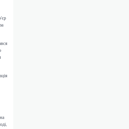
’єр
за
ався
о
м
ація
на
оді,