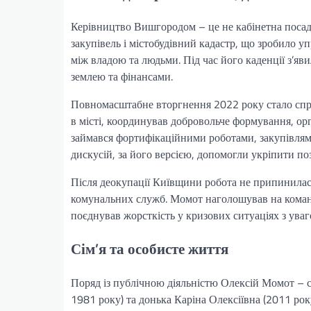
Керівництво Вишгородом – це не кабінетна посада
закупівель і містобудівний кадастр, що зробило у
між владою та людьми. Під час його каденції з’яв
землею та фінансами.
Повномасштабне вторгнення 2022 року стало спра
в місті, координував добровольче формування, орга
займався фортифікаційними роботами, закупівлями
дискусій, за його версією, допомогли укріпити поз
Після деокупації Київщини робота не припинилас
комунальних служб. Момот наголошував на командн
поєднував жорсткість у кризових ситуаціях з ув
Сім’я та особисте життя
Поряд із публічною діяльністю Олексій Момот –
1981 року) та донька Каріна Олексіївна (2011 ро