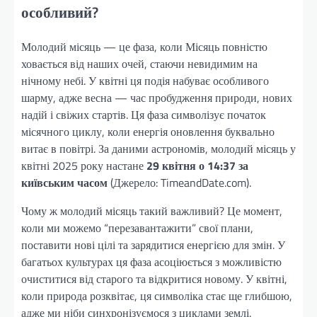
особливий?
Молодий місяць — це фаза, коли Місяць повністю
ховається від наших очей, стаючи невидимим на
нічному небі. У квітні ця подія набуває особливого
шарму, адже весна — час пробудження природи, нових
надій і свіжих стартів. Ця фаза символізує початок
місячного циклу, коли енергія оновлення буквально
витає в повітрі. За даними астрономів, молодий місяць у
квітні 2025 року настане
29 квітня о 14:37 за
київським часом
(Джерело: TimeandDate.com).
Чому ж молодий місяць такий важливий? Це момент,
коли ми можемо “перезавантажити” свої плани,
поставити нові цілі та зарядитися енергією для змін. У
багатьох культурах ця фаза асоціюється з можливістю
очиститися від старого та відкритися новому. У квітні,
коли природа розквітає, ця символіка стає ще глибшою,
адже ми ніби синхронізуємося з циклами землі.