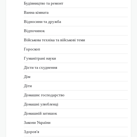
Будівництво та ремонт
Ванна кімната
Відносини та дружба
Відпочинок
Військова техніка та військові теми
Гороскоп
Гуманітрані науки
Дієти та схуднення
Дім
Діти
Домашнє господарство
Домашні улюбленці
Домашній затишок
Закони України
Здоров'я