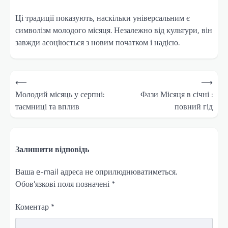
Ці традиції показують, наскільки універсальним є
символізм молодого місяця. Незалежно від культури, він
завжди асоціюється з новим початком і надією.
Навігація
⟵
⟶
записів
Молодий місяць у серпні:
Фази Місяця в січні :
таємниці та вплив
повний гід
Залишити відповідь
Ваша e-mail адреса не оприлюднюватиметься.
Обов’язкові поля позначені
*
Коментар
*