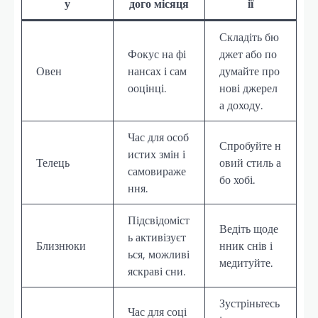
у
дого місяця
ії
Складіть бю
Фокус на фі
джет або по
Овен
нансах і сам
думайте про
ооцінці.
нові джерел
а доходу.
Час для особ
Спробуйте н
истих змін і
Телець
овий стиль а
самовираже
бо хобі.
ння.
Підсвідоміст
Ведіть щоде
ь активізуєт
Близнюки
нник снів і
ься, можливі
медитуйте.
яскраві сни.
Зустріньтесь
Час для соці