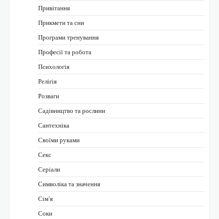
Привітання
Прикмети та сни
Програми тренування
Професії та робота
Психологія
Релігія
Розваги
Садівництво та рослини
Сантехніка
Своїми руками
Секс
Серіали
Символіка та значення
Сім’я
Соки