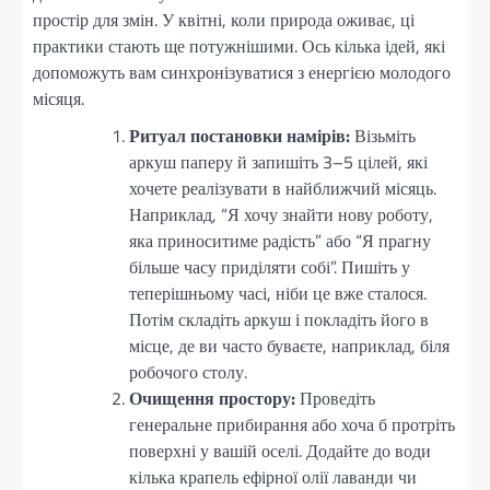
простір для змін. У квітні, коли природа оживає, ці
практики стають ще потужнішими. Ось кілька ідей, які
допоможуть вам синхронізуватися з енергією молодого
місяця.
Ритуал постановки намірів:
Візьміть
аркуш паперу й запишіть 3–5 цілей, які
хочете реалізувати в найближчий місяць.
Наприклад, “Я хочу знайти нову роботу,
яка приноситиме радість” або “Я прагну
більше часу приділяти собі”. Пишіть у
теперішньому часі, ніби це вже сталося.
Потім складіть аркуш і покладіть його в
місце, де ви часто буваєте, наприклад, біля
робочого столу.
Очищення простору:
Проведіть
генеральне прибирання або хоча б протріть
поверхні у вашій оселі. Додайте до води
кілька крапель ефірної олії лаванди чи