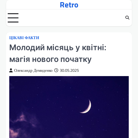
Retro
Перейти
до
вмісту
ЦІКАВІ ФАКТИ
Молодий місяць у квітні:
магія нового початку
Олександр Демиденко
30.05.2025