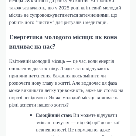
вечора 28 квітня й до ранку 30 квітня. Астрономи
також зазначають, що у 2025 році квітневий молодий
місяць не супроводжуватиметься затемненнями, що
робить його “чистим” для ритуалів і медитацій.
Енергетика молодого місяця: як вона
впливає на нас?
Квітневий молодий місяць — це час, коли енергія
оновлення досягає піку. Люди часто відчувають
приплив натхнення, бажання щось змінити чи
розпочати нову главу в житті. Але водночас ця фаза
може викликати легку тривожність, адже ми стоїмо на
порозі невідомого. Як же молодий місяць впливає на
різні аспекти нашого життя?
Емоційний стан:
Ви можете відчувати
змішані почуття — від ейфорії до легкої
невпевненості. Це нормально, адже