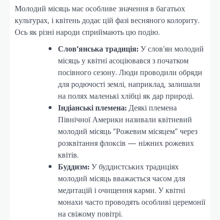
Молодий місяць має особливе значення в багатьох
культурах, і квітень додає цій фазі весняного колориту.
Ось як різні народи сприймають цю подію.
Слов’янська традиція:
У слов’ян молодий
місяць у квітні асоціювався з початком
посівного сезону. Люди проводили обряди
для родючості землі, наприклад, залишали
на полях маленькі хлібці як дар природі.
Індіанські племена:
Деякі племена
Північної Америки називали квітневий
молодий місяць “Рожевим місяцем” через
розквітання флоксів — ніжних рожевих
квітів.
Буддизм:
У буддистських традиціях
молодий місяць вважається часом для
медитацій і очищення карми. У квітні
монахи часто проводять особливі церемонії
на свіжому повітрі.