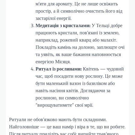
м’яти для аромату. Це не лише освіжить
простір, а й символічно очистить його від
застарілої енергії.
Медитація з кристалами:
У Тельці добре
працюють кристали, пов’язані із землею,
наприклад, рожевий кварц або малахіт.
Покладіть камінь на долоню, заплющте очі
та уявіть, як ваше бажання наповнюється
енергією Місяця.
Ритуал із рослинами:
Квітень — чудовий
час, щоб посадити нову рослину. Це може
бути маленький вазон із базиліком або
навіть насіння квітів. Доглядаючи за
рослиною, ви символічно
“вирощуватимете” свої мрії.
Ритуали не обов’язково мають бути складними.
Найголовніше — це ваш намір і віра в те, що ви робите.
Після ритуалу приділіть час собі: випийте трав’яного