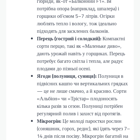
гібриди, як-от «Балконний F1». Їм
потрібна опора (наприклад, шпалера) і
горщики об’ємом 5–7 літрів. Огірки
люблять тепло і вологу, тож ідеально
підходять для засклених балконів.
Перець (гострий і солодкий):
Компактні
сорти перцю, такі як «Маленьке диво»,
дають урожай навіть у горщиках. Перець
потребує багато світла і тепла, але радує
плодами до пізньої осені.
Ягоди (полуниця, суниця):
Полуниця в
підвісних кашпо чи вертикальних грядках
— це не лише смачно, а й красиво. Сорти
«Альбіон» чи «Трістар» плодоносять
кілька разів за сезон. Полуниці потрібен
регулярний полив і захист від протягів.
Мікрогрін:
Це молоді паростки рослин
(соняшник, горох, редис), які їдять через 7–
14 днів після посіву. Мікрогрін багатий на