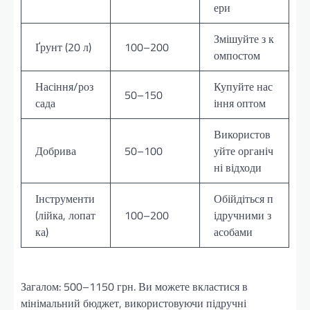
ери
Змішуйте з к
Ґрунт (20 л)
100–200
омпостом
Насіння/роз
Купуйте нас
50–150
сада
іння оптом
Використов
Добрива
50–100
уйте органіч
ні відходи
Інструменти
Обійдіться п
(лійка, лопат
100–200
ідручними з
ка)
асобами
Загалом: 500–1150 грн. Ви можете вкластися в
мінімальний бюджет, використовуючи підручні