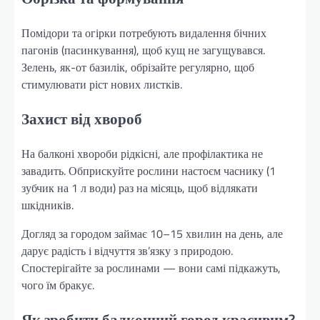
Помідори та огірки потребують видалення бічних
пагонів (пасинкування), щоб кущ не загущувався.
Зелень, як-от базилік, обрізайте регулярно, щоб
стимулювати ріст нових листків.
Захист від хвороб
На балконі хвороби рідкісні, але профілактика не
завадить. Обприскуйте рослини настоєм часнику (1
зубчик на 1 л води) раз на місяць, щоб відлякати
шкідників.
Догляд за городом займає 10–15 хвилин на день, але
дарує радість і відчуття зв’язку з природою.
Спостерігайте за рослинами — вони самі підкажуть,
чого їм бракує.
Як зробити балконний город красивим?