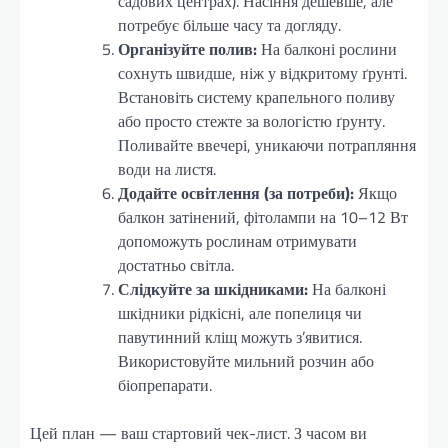
садових центрах). Насіння дешевше, але
потребує більше часу та догляду.
Організуйте полив:
На балконі рослини
сохнуть швидше, ніж у відкритому ґрунті.
Встановіть систему крапельного поливу
або просто стежте за вологістю ґрунту.
Поливайте ввечері, уникаючи потрапляння
води на листя.
Додайте освітлення (за потреби):
Якщо
балкон затінений, фітолампи на 10–12 Вт
допоможуть рослинам отримувати
достатньо світла.
Слідкуйте за шкідниками:
На балконі
шкідники рідкісні, але попелиця чи
павутинний кліщ можуть з’явитися.
Використовуйте мильний розчин або
біопрепарати.
Цей план — ваш стартовий чек-лист. З часом ви