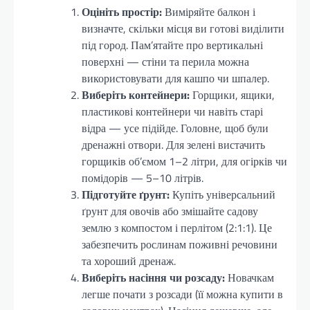
Оцініть простір:
Виміряйте балкон і
визначте, скільки місця ви готові виділити
під город. Пам’ятайте про вертикальні
поверхні — стіни та перила можна
використовувати для кашпо чи шпалер.
Виберіть контейнери:
Горщики, ящики,
пластикові контейнери чи навіть старі
відра — усе підійде. Головне, щоб були
дренажні отвори. Для зелені вистачить
горщиків об’ємом 1–2 літри, для огірків чи
помідорів — 5–10 літрів.
Підготуйте ґрунт:
Купіть універсальний
ґрунт для овочів або змішайте садову
землю з компостом і перлітом (2:1:1). Це
забезпечить рослинам поживні речовини
та хороший дренаж.
Виберіть насіння чи розсаду:
Новачкам
легше почати з розсади (її можна купити в