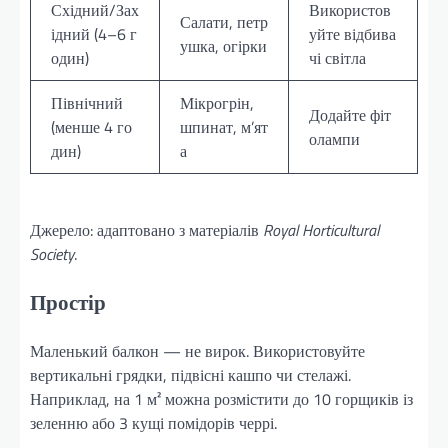
Східний/Зах
Використов
Салати, петр
ідний (4–6 г
уйте відбива
ушка, огірки
один)
чі світла
Північний
Мікрогрін,
Додайте фіт
(менше 4 го
шпинат, м’ят
олампи
дин)
а
Джерело: адаптовано з матеріалів
Royal Horticultural
Society
.
Простір
Маленький балкон — не вирок. Використовуйте
вертикальні грядки, підвісні кашпо чи стелажі.
Наприклад, на 1 м² можна розмістити до 10 горщиків із
зеленню або 3 кущі помідорів черрі.