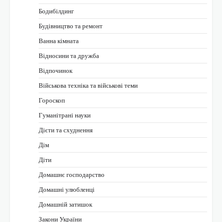
Бодибілдинг
Будівництво та ремонт
Ванна кімната
Відносини та дружба
Відпочинок
Військова техніка та військові теми
Гороскоп
Гуманітрані науки
Дієти та схуднення
Дім
Діти
Домашнє господарство
Домашні улюбленці
Домашній затишок
Закони України