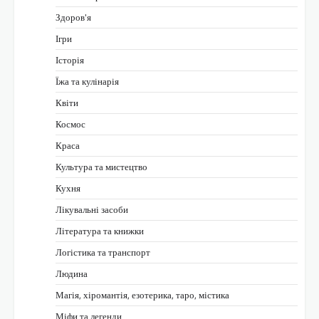
Здоров'я
Ігри
Історія
Їжа та кулінарія
Квіти
Космос
Краса
Культура та мистецтво
Кухня
Лікувальні засоби
Література та книжки
Логістика та транспорт
Людина
Магія, хіромантія, езотерика, таро, містика
Міфи та легенди