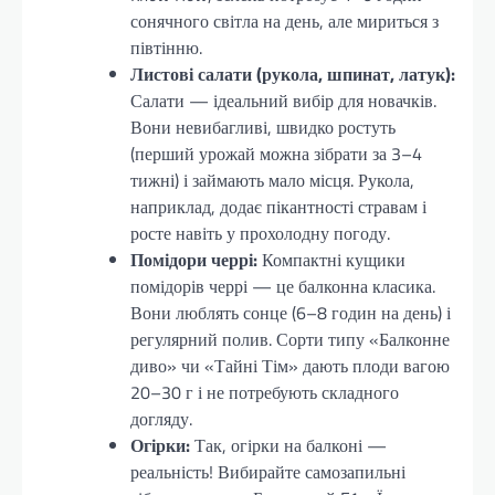
сонячного світла на день, але мириться з
півтінню.
Листові салати (рукола, шпинат, латук):
Салати — ідеальний вибір для новачків.
Вони невибагливі, швидко ростуть
(перший урожай можна зібрати за 3–4
тижні) і займають мало місця. Рукола,
наприклад, додає пікантності стравам і
росте навіть у прохолодну погоду.
Помідори черрі:
Компактні кущики
помідорів черрі — це балконна класика.
Вони люблять сонце (6–8 годин на день) і
регулярний полив. Сорти типу «Балконне
диво» чи «Тайні Тім» дають плоди вагою
20–30 г і не потребують складного
догляду.
Огірки:
Так, огірки на балконі —
реальність! Вибирайте самозапильні