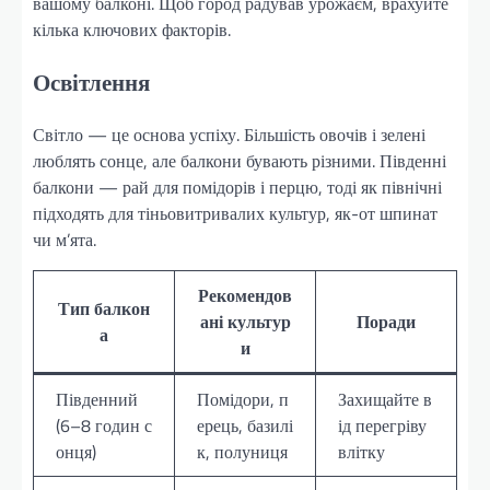
вашому балконі. Щоб город радував урожаєм, врахуйте
кілька ключових факторів.
Освітлення
Світло — це основа успіху. Більшість овочів і зелені
люблять сонце, але балкони бувають різними. Південні
балкони — рай для помідорів і перцю, тоді як північні
підходять для тіньовитривалих культур, як-от шпинат
чи м’ята.
Рекомендов
Тип балкон
ані культур
Поради
а
и
Південний
Помідори, п
Захищайте в
(6–8 годин с
ерець, базилі
ід перегріву
онця)
к, полуниця
влітку