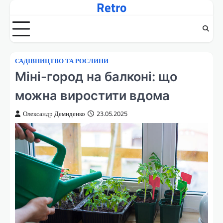
Retro
Перейти
до
вмісту
САДІВНИЦТВО ТА РОСЛИНИ
Міні-город на балконі: що
можна виростити вдома
Олександр Демиденко
23.05.2025