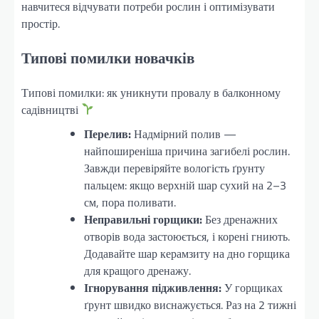
навчитеся відчувати потреби рослин і оптимізувати
простір.
Типові помилки новачків
Типові помилки: як уникнути провалу в балконному
садівництві
Перелив:
Надмірний полив —
найпоширеніша причина загибелі рослин.
Завжди перевіряйте вологість ґрунту
пальцем: якщо верхній шар сухий на 2–3
см, пора поливати.
Неправильні горщики:
Без дренажних
отворів вода застоюється, і корені гниють.
Додавайте шар керамзиту на дно горщика
для кращого дренажу.
Ігнорування підживлення:
У горщиках
ґрунт швидко виснажується. Раз на 2 тижні