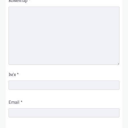
Коментар
*
Ім'я
*
Email
*