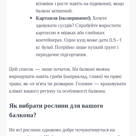
вітаміни і росте навіть на підвіконні, якщо
балкон затінений.
Картопля (експеримент):
Хочете
здивувати сусідів? Спробуйте виростити
картоплю в мішках або глибоких
контейнерах. Один кущ може дати 0,5–1
кг бульб. Потрібно лише пухкий ґрунт і
періодичне підгортання.
Цей список — лише початок. На балконі можна
вирощувати навіть гриби (наприклад, гливи) чи пряні
трави, як-от м’ята чи розмарин. Головне — враховувати
клімат вашого регіону та особливості балкона.
Як вибрати рослини для вашого
балкона?
Не всі рослини однаково добре почуватимуться на