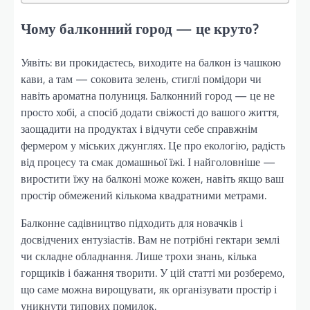
Чому балконний город — це круто?
Уявіть: ви прокидаєтесь, виходите на балкон із чашкою
кави, а там — соковита зелень, стиглі помідори чи
навіть ароматна полуниця. Балконний город — це не
просто хобі, а спосіб додати свіжості до вашого життя,
заощадити на продуктах і відчути себе справжнім
фермером у міських джунглях. Це про екологію, радість
від процесу та смак домашньої їжі. І найголовніше —
виростити їжу на балконі може кожен, навіть якщо ваш
простір обмежений кількома квадратними метрами.
Балконне садівництво підходить для новачків і
досвідчених ентузіастів. Вам не потрібні гектари землі
чи складне обладнання. Лише трохи знань, кілька
горщиків і бажання творити. У цій статті ми розберемо,
що саме можна вирощувати, як організувати простір і
уникнути типових помилок.