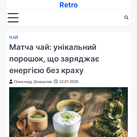
Retro
Перейти
до
вмісту
ЧАЙ
Матча чай: унікальний
порошок, що заряджає
енергією без краху
Олександр Демиденко
22.01.2026