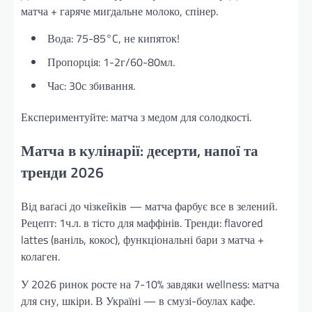
матча + гаряче мигдальне молоко, спінер.
Вода: 75-85°C, не кипяток!
Пропорція: 1-2г/60-80мл.
Час: 30с збивання.
Експериментуйте: матча з медом для солодкості.
Матча в кулінарії: десерти, напої та
тренди 2026
Від ваґасі до чізкейків — матча фарбує все в зелений.
Рецепт: 1ч.л. в тісто для маффінів. Тренди: flavored
lattes (ваніль, кокос), функціональні бари з матча +
колаген.
У 2026 ринок росте на 7-10% завдяки wellness: матча
для сну, шкіри. В Україні — в смузі-боулах кафе.