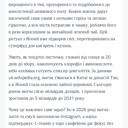
вирощеного в тіні, пропареного та подрібненого до
консистенції шовкового пилу. Кожен ковток дарує
насичений смак умамі з нотками горіха та легкою
гіркотою, а вся листя потрапляє в чашку, роблячи його
в рази кориснішим за звичайний зелений чай. Цей
ритуал з Японії вже підкорив світ, перетворившись на
суперфуд для кав’ярень і кухонь.
Уявіть, як тендітні листочки, сховані від сонця за 20
днів до збору, накопичують хлорофіл і амінокислоти,
ніби алхіміки готують еліксир довголіття. За даними
uk.wikipedia.org, матча з’явилася в Китаї за династії Тан,
а в Японії стала основою чайної церемонії. Сьогодні
ринок матча сягає мільярдів доларів, з прогнозом
зростання до 5 мільярдів до 2031 року.
Чому це важливо саме зараз? Бо в 2026 році матча-
латте та смузі заполонили Instagram, а наука
підтверджує: L-теанін у парі з кофеїном дає фокус без