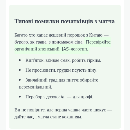
Типові помилки початківців з матча
Багато хто хапає дешевий порошок з Китаю —
бурого, як трава, з присмаком сіна.
Перевіряйте:
органічний японський, JAS-логотип.
Кип’яток: вбиває смак, робить гірким.
Не просіювати: грудки псують піну.
Звичайний град для пиття: обирайте
церемоніальний.
Перебор з дозою: 4г — для профі.
Ви не повірите, але перша чашка часто шокує —
дайте час, і матча стане коханням.