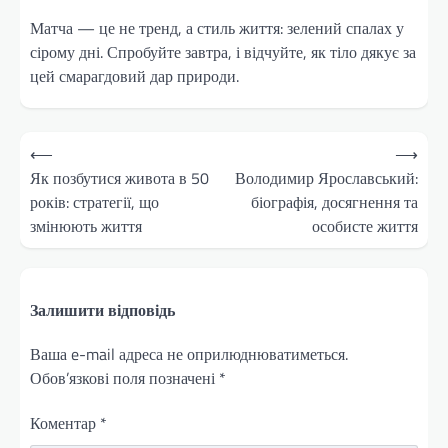
Матча — це не тренд, а стиль життя: зелений спалах у
сірому дні. Спробуйте завтра, і відчуйте, як тіло дякує за
цей смарагдовий дар природи.
Навігація
⟵
⟶
записів
Як позбутися живота в 50
Володимир Ярославський:
років: стратегії, що
біографія, досягнення та
змінюють життя
особисте життя
Залишити відповідь
Ваша e-mail адреса не оприлюднюватиметься.
Обов’язкові поля позначені
*
Коментар
*