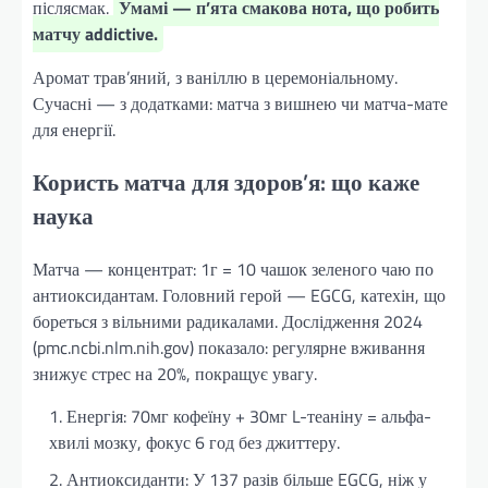
післясмак.
Умамі — п’ята смакова нота, що робить
матчу addictive.
Аромат трав’яний, з ваніллю в церемоніальному.
Сучасні — з додатками: матча з вишнею чи матча-мате
для енергії.
Користь матча для здоров’я: що каже
наука
Матча — концентрат: 1г = 10 чашок зеленого чаю по
антиоксидантам. Головний герой — EGCG, катехін, що
бореться з вільними радикалами. Дослідження 2024
(pmc.ncbi.nlm.nih.gov) показало: регулярне вживання
знижує стрес на 20%, покращує увагу.
Енергія: 70мг кофеїну + 30мг L-теаніну = альфа-
хвилі мозку, фокус 6 год без джиттеру.
Антиоксиданти: У 137 разів більше EGCG, ніж у