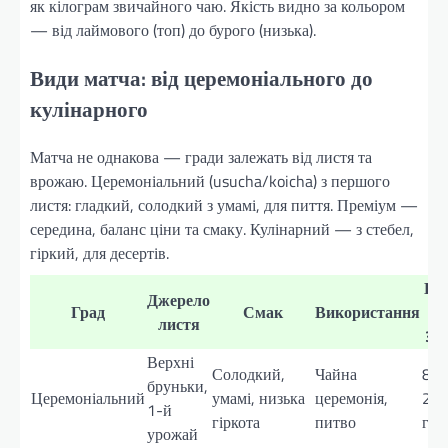
як кілограм звичайного чаю. Якість видно за кольором
— від лаймового (топ) до бурого (низька).
Види матча: від церемоніального до
кулінарного
Матча не однакова — гради залежать від листя та
врожаю. Церемоніальний (usucha/koicha) з першого
листя: гладкий, солодкий з умамі, для пиття. Преміум —
середина, баланс ціни та смаку. Кулінарний — з стебел,
гіркий, для десертів.
Ці
Джерело
Град
Смак
Використання
(з
листя
30г
Верхні
Солодкий,
Чайна
800
бруньки,
Церемоніальний
умамі, низька
церемонія,
20
1-й
гіркота
питво
грн
урожай