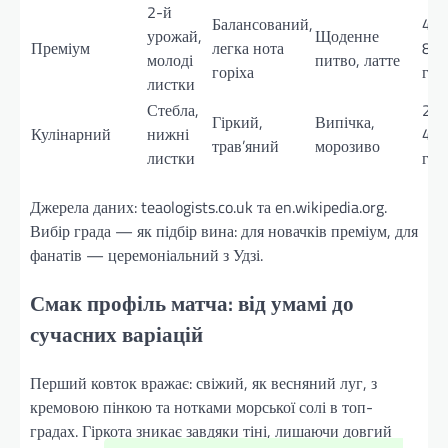
2-й
Балансований,
400
урожай,
Щоденне
Преміум
легка нота
80
молоді
питво, латте
горіха
грн
листки
Стебла,
200
Гіркий,
Випічка,
Кулінарний
нижні
40
трав’яний
морозиво
листки
грн
Джерела даних: teaologists.co.uk та en.wikipedia.org.
Вибір града — як підбір вина: для новачків преміум, для
фанатів — церемоніальний з Удзі.
Смак профіль матча: від умамі до
сучасних варіацій
Перший ковток вражає: свіжий, як весняний луг, з
кремовою пінкою та нотками морської солі в топ-
градах. Гіркота зникає завдяки тіні, лишаючи довгий