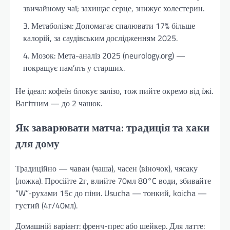
звичайному чаї; захищає серце, знижує холестерин.
Метаболізм: Допомагає спалювати 17% більше
калорій, за саудівським дослідженням 2025.
Мозок: Мета-аналіз 2025 (neurology.org) —
покращує пам’ять у старших.
Не ідеал: кофеїн блокує залізо, тож пийте окремо від їжі.
Вагітним — до 2 чашок.
Як заварювати матча: традиція та хаки
для дому
Традиційно — чаван (чаша), часен (віночок), чясаку
(ложка). Просійте 2г, влийте 70мл 80°C води, збивайте
“W”-рухами 15с до піни. Usucha — тонкий, koicha —
густий (4г/40мл).
Домашній варіант: френч-прес або шейкер. Для латте: