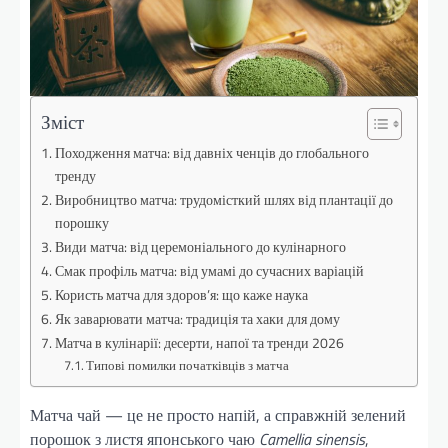
Зміст
Походження матча: від давніх ченців до глобального
тренду
Виробництво матча: трудомісткий шлях від плантації до
порошку
Види матча: від церемоніального до кулінарного
Смак профіль матча: від умамі до сучасних варіацій
Користь матча для здоров’я: що каже наука
Як заварювати матча: традиція та хаки для дому
Матча в кулінарії: десерти, напої та тренди 2026
Типові помилки початківців з матча
Матча чай — це не просто напій, а справжній зелений
порошок з листя японського чаю
Camellia sinensis
,