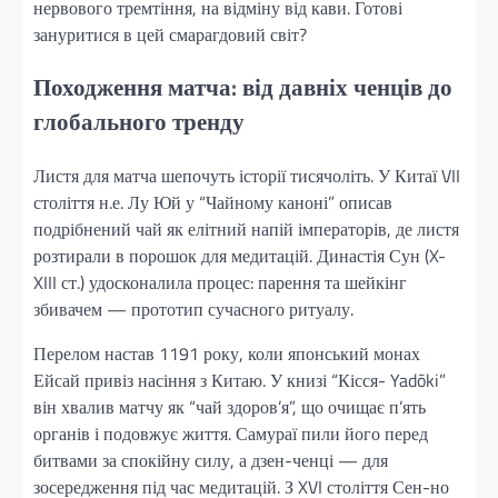
нервового тремтіння, на відміну від кави. Готові
зануритися в цей смарагдовий світ?
Походження матча: від давніх ченців до
глобального тренду
Листя для матча шепочуть історії тисячоліть. У Китаї VII
століття н.е. Лу Юй у “Чайному каноні” описав
подрібнений чай як елітний напій імператорів, де листя
розтирали в порошок для медитацій. Династія Сун (X-
XIII ст.) удосконалила процес: парення та шейкінг
збивачем — прототип сучасного ритуалу.
Перелом настав 1191 року, коли японський монах
Ейсай привіз насіння з Китаю. У книзі “Кісся- Yadōki”
він хвалив матчу як “чай здоров’я”, що очищає п’ять
органів і подовжує життя. Самураї пили його перед
битвами за спокійну силу, а дзен-ченці — для
зосередження під час медитацій. З XVI століття Сен-но