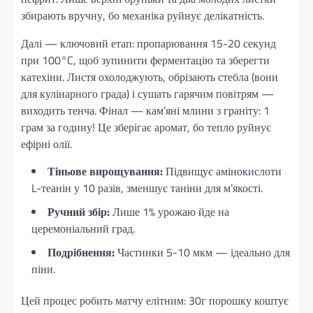
збирають вручну, бо механіка руйнує делікатність.
Далі — ключовий етап: пропарювання 15-20 секунд
при 100°C, щоб зупинити ферментацію та зберегти
катехіни. Листя охолоджують, обрізають стебла (вони
для кулінарного града) і сушать гарячим повітрям —
виходить тенча. Фінал — кам’яні млини з граніту: 1
грам за годину! Це зберігає аромат, бо тепло руйнує
ефірні олії.
Тіньове вирощування:
Підвищує амінокислоти
L-теанін у 10 разів, зменшує таніни для м’якості.
Ручний збір:
Лише 1% урожаю йде на
церемоніальний град.
Подрібнення:
Частинки 5-10 мкм — ідеально для
піни.
Цей процес робить матчу елітним: 30г порошку коштує