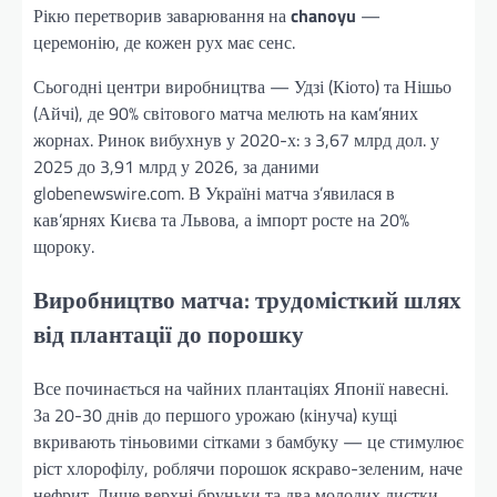
Рікю перетворив заварювання на
chanoyu
—
церемонію, де кожен рух має сенс.
Сьогодні центри виробництва — Удзі (Кіото) та Нішьо
(Айчі), де 90% світового матча мелють на кам’яних
жорнах. Ринок вибухнув у 2020-х: з 3,67 млрд дол. у
2025 до 3,91 млрд у 2026, за даними
globenewswire.com. В Україні матча з’явилася в
кав’ярнях Києва та Львова, а імпорт росте на 20%
щороку.
Виробництво матча: трудомісткий шлях
від плантації до порошку
Все починається на чайних плантаціях Японії навесні.
За 20-30 днів до першого урожаю (кінуча) кущі
вкривають тіньовими сітками з бамбуку — це стимулює
ріст хлорофілу, роблячи порошок яскраво-зеленим, наче
нефрит. Лише верхні бруньки та два молодих листки