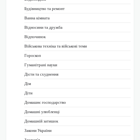
Будівництво та ремонт
Ванна кімната
Відносини та дружба
Відпочинок
Військова техніка та військові теми
Гороскоп
Гуманітрані науки
Дієти та схуднення
Дім
Діти
Домашнє господарство
Домашні улюбленці
Домашній затишок
Закони України
Здоров'я