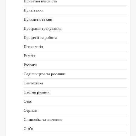
Приватна власність
Привітання
Прикмети та сни
Програми тренування
Професії та робота
Психологія
Релігія
Розваги
Садівництво та рослини
Сантехніка
Своїми руками
Секс
Серіали
Символіка та значення
Сім’я