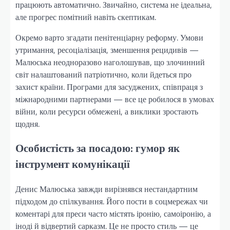
працюють автоматично. Звичайно, система не ідеальна,
але прогрес помітний навіть скептикам.
Окремо варто згадати пенітенціарну реформу. Умови
утримання, ресоціалізація, зменшення рецидивів —
Малюська неодноразово наголошував, що злочинний
світ налаштований патріотично, коли йдеться про
захист країни. Програми для засуджених, співпраця з
міжнародними партнерами — все це робилося в умовах
війни, коли ресурси обмежені, а виклики зростають
щодня.
Особистість за посадою: гумор як
інструмент комунікації
Денис Малюська завжди вирізнявся нестандартним
підходом до спілкування. Його пости в соцмережах чи
коментарі для преси часто містять іронію, самоіронію, а
іноді й відвертий сарказм. Це не просто стиль — це