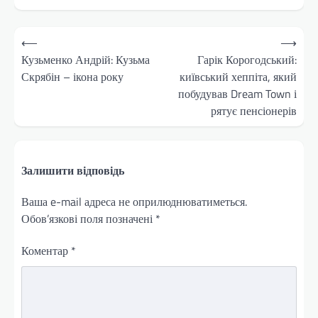
Навігація
⟵
⟶
записів
Кузьменко Андрій: Кузьма
Гарік Корогодський:
Скрябін – ікона року
київський хеппіта, який
побудував Dream Town і
рятує пенсіонерів
Залишити відповідь
Ваша e-mail адреса не оприлюднюватиметься.
Обов’язкові поля позначені
*
Коментар
*