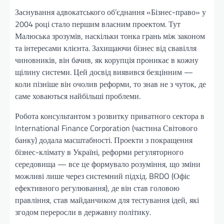
Заснування адвокатського об’єднання «Бізнес-право» у
2004 році стало першим власним проектом. Тут
Малюська зрозумів, наскільки тонка грань між законом
та інтересами клієнта. Захищаючи бізнес від свавілля
чиновників, він бачив, як корупція проникає в кожну
щілину системи. Цей досвід виявився безцінним —
коли пізніше він очолив реформи, то знав не з чуток, де
саме ховаються найбільші проблеми.
Робота консультантом з розвитку приватного сектора в
International Finance Corporation (частина Світового
банку) додала масштабності. Проекти з покращення
бізнес-клімату в Україні, реформи регуляторного
середовища — все це формувало розуміння, що зміни
можливі лише через системний підхід. BRDO (Офіс
ефективного регулювання), де він став головою
правління, став майданчиком для тестування ідей, які
згодом переросли в державну політику.