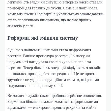
легітимність влади чи ситуацію в тюрмах часто ставали
приводом для гарячих дискусій. Саме він пояснював,
чому визначення “олігарх” в українському законодавстві
стало справжньою інновацією, що не має прямих
аналогів у світі.
Реформи, які змінили систему
Однією з найпомітніших змін стала цифровізація
реєстрів. Раніше процедура реєстрації бізнесу чи
нерухомості нагадувала квест з купою паперів та
чергами. Тепер більшість операцій відбувається онлайн
— швидко, прозоро, без посередників. Це не просто
зручність: це удар по корупційним схемам, які роками
годувалися на паперовому хаосі.
Виконавча служба також пройшла серйозне оновлення.
Боржники більше не могли ховатися за формальними
відмазками — електронні арешти рахунків та майна