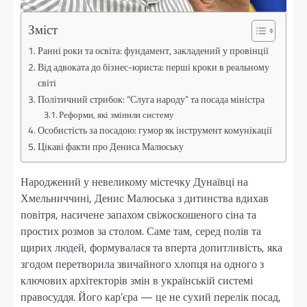
Зміст
Ранні роки та освіта: фундамент, закладений у провінції
Від адвоката до бізнес-юриста: перші кроки в реальному
світі
Політичний стрибок: “Слуга народу” та посада міністра
Реформи, які змінили систему
Особистість за посадою: гумор як інструмент комунікації
Цікаві факти про Дениса Малюську
Народжений у невеликому містечку Дунаївці на
Хмельниччині, Денис Малюська з дитинства вдихав
повітря, насичене запахом свіжоскошеного сіна та
простих розмов за столом. Саме там, серед полів та
щирих людей, формувалася та вперта допитливість, яка
згодом перетворила звичайного хлопця на одного з
ключових архітекторів змін в українській системі
правосуддя. Його кар’єра — це не сухий перелік посад,