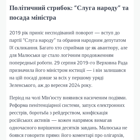
Політичний стрибок: “Слуга народу” та
посада міністра
2019 рік приніс несподіваний поворот — вступ до
партії “Слуга народу” та обрання народним депутатом
IX скликання. Багато хто сприймав це як авантюру, але
для Малюськи це стало логічним продовженням
попередньої роботи. 29 серпня 2019-го Верховна Рада
призначила його міністром юстиції — і він залишався
на цій посаді довше за всіх у першому уряді
Зеленського, аж до вересня 2024 року.
Період на чолі Мін’юсту виявився насиченим подіями.
Реформа пенітенціарної системи, запуск електронних
реєстрів, боротьба з рейдерством, конфіскація
російських активів — кожен напрямок вимагав
одночасного вирішення десятків завдань. Малюська не
боявся говорити прямо: його коментарі про олігархів,