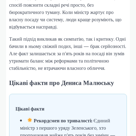
спосіб пояснити складні речі просто, без
бюрократичного туману. Коли міністр жартує про
власну посаду чи систему, люди краще розуміють, що
відбувається насправді.
Такий підхід викликав як симпатію, так і критику. Одні
бачили в ньому свіжий подих, інші — брак серйозності.
Але факт залишається: за п’ять років на посаді він зумів
утримати баланс між реформами та політичною
стабільністю, не втрачаючи власного обличчя.
Цікаві факти про Дениса Малюську
Цікаві факти
Рекордсмен по тривалості:
Єдиний
міністр з першого уряду Зеленського, хто
пропрацював майже п’ять років без заміни —