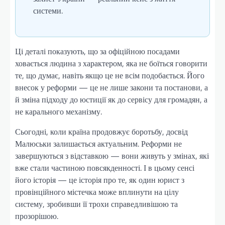
системи.
Ці деталі показують, що за офіційною посадами
ховається людина з характером, яка не боїться говорити
те, що думає, навіть якщо це не всім подобається. Його
внесок у реформи — це не лише закони та постанови, а
й зміна підходу до юстиції як до сервісу для громадян, а
не карального механізму.
Сьогодні, коли країна продовжує боротьбу, досвід
Малюськи залишається актуальним. Реформи не
завершуються з відставкою — вони живуть у змінах, які
вже стали частиною повсякденності. І в цьому сенсі
його історія — це історія про те, як один юрист з
провінційного містечка може вплинути на цілу
систему, зробивши її трохи справедливішою та
прозорішою.