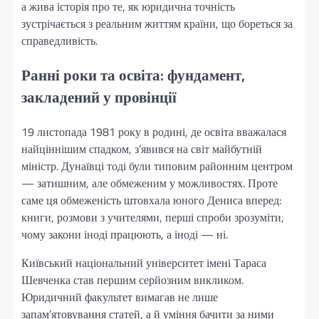
а жива історія про те, як юридична точність
зустрічається з реальним життям країни, що бореться за
справедливість.
Ранні роки та освіта: фундамент,
закладений у провінції
19 листопада 1981 року в родині, де освіта вважалася
найціннішим спадком, з’явився на світ майбутній
міністр. Дунаївці тоді були типовим районним центром
— затишним, але обмеженим у можливостях. Проте
саме ця обмеженість штовхала юного Дениса вперед:
книги, розмови з учителями, перші спроби зрозуміти,
чому закони іноді працюють, а іноді — ні.
Київський національний університет імені Тараса
Шевченка став першим серйозним викликом.
Юридичний факультет вимагав не лише
запам’ятовування статей, а й уміння бачити за ними