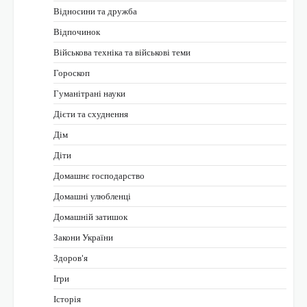
Відносини та дружба
Відпочинок
Військова техніка та військові теми
Гороскоп
Гуманітрані науки
Дієти та схуднення
Дім
Діти
Домашнє господарство
Домашні улюбленці
Домашній затишок
Закони України
Здоров'я
Ігри
Історія