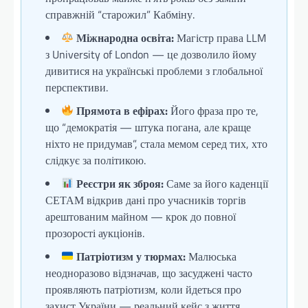
справжній “старожил” Кабміну.
Міжнародна освіта:
Магістр права LLM
з University of London — це дозволило йому
дивитися на українські проблеми з глобальної
перспективи.
Прямота в ефірах:
Його фраза про те,
що “демократія — штука погана, але краще
ніхто не придумав”, стала мемом серед тих, хто
слідкує за політикою.
Реєстри як зброя:
Саме за його каденції
СЕТАМ відкрив дані про учасників торгів
арештованим майном — крок до повної
прозорості аукціонів.
Патріотизм у тюрмах:
Малюська
неодноразово відзначав, що засуджені часто
проявляють патріотизм, коли йдеться про
захист України — реальний кейс з життя