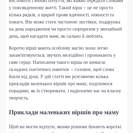
висловити глибокі почуття, які важко передати словами
у повсякденному житті. Такий вірш – це не просто
кілька рядків, а щирий прояв вдячності, ніжності та
поваги. Він може стати частиною листівки, подарунка
на день народження чи просто сюрпризом у звичайний
день, щоб нагадати мамі, як сильно її люблять.
Короткі вірші мають особливу магію: вони легко
запам’ятовуються, звучать мелодійно і проникають у
саме серце. Написання такого вірша не вимагає
складних поетичних навичок – головне, щоб слова
йшли від душі. У цій статті ми розглянемо кілька
прикладів маленьких віршів про маму, поділимося
порадами, як їх створювати, і надихнемо вас на власну
творчість.
Приклади маленьких віршів про маму
Щоб ви могли відчути, якими різними бувають короткі