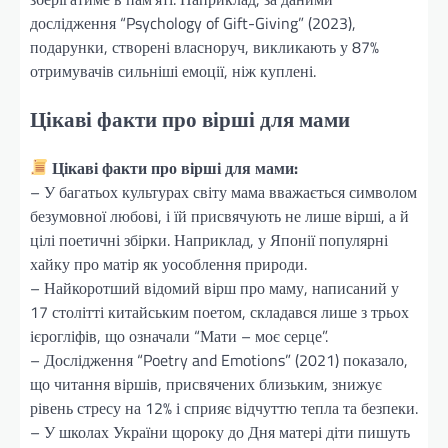
дослідження “Psychology of Gift-Giving” (2023),
подарунки, створені власноруч, викликають у 87%
отримувачів сильніші емоції, ніж куплені.
Цікаві факти про вірші для мами
Цікаві факти про вірші для мами:
– У багатьох культурах світу мама вважається символом
безумовної любові, і їй присвячують не лише вірші, а й
цілі поетичні збірки. Наприклад, у Японії популярні
хайку про матір як уособлення природи.
– Найкоротший відомий вірш про маму, написаний у
17 столітті китайським поетом, складався лише з трьох
ієрогліфів, що означали “Мати – моє серце”.
– Дослідження “Poetry and Emotions” (2021) показало,
що читання віршів, присвячених близьким, знижує
рівень стресу на 12% і сприяє відчуттю тепла та безпеки.
– У школах України щороку до Дня матері діти пишуть