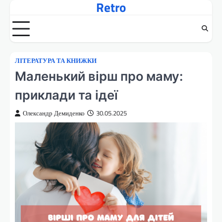
Retro
Перейти
до
вмісту
ЛІТЕРАТУРА ТА КНИЖКИ
Маленький вірш про маму:
приклади та ідеї
Олександр Демиденко
30.05.2025