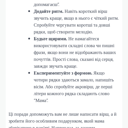
допомагаєш”.
Додайте ритм.
Навіть короткий вірш
звучить краще, якщо в нього є чіткий ритм.
Спробуйте чергувати коротші та довші
рядки, щоб створити мелодію.
Будьте щирими.
Не намагайтеся
використовувати складні слова чи пишні
фрази, якщо вони не відображають ваших
почуттів. Прості слова, сказані від серця,
завжди звучать краще.
Експериментуйте з формою.
Якщо
чотири рядки здаються замало, напишіть
вісім. Або спробуйте акровірш, де перші
літери кожного рядка складають слово
“Мама”.
Ці поради допоможуть вам не лише написати вірш, а й
зробити його особливим подарунком, який мама
зберігатиме в пам’яті. Наприклад, за даними