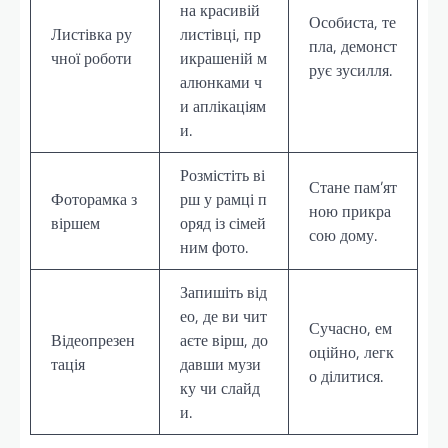
на красивій
Особиста, те
Листівка ру
листівці, пр
пла, демонст
чної роботи
икрашеній м
рує зусилля.
алюнками ч
и аплікаціям
и.
Розмістіть ві
Стане пам’ят
Фоторамка з
рш у рамці п
ною прикра
віршем
оряд із сімей
сою дому.
ним фото.
Запишіть від
ео, де ви чит
Сучасно, ем
Відеопрезен
аєте вірш, до
оційно, легк
тація
давши музи
о ділитися.
ку чи слайд
и.