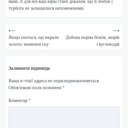
мамі. А для неї ваш вірш стане доказом, що її любов і
турбота не залишилися непоміченими.
Навігація
⟵
⟶
записів
Якщо сниться, що вкрали
Добова норма білків, жирів
золото: значення сну
і вуглеводів
Залишити відповідь
Ваша e-mail адреса не оприлюднюватиметься.
Обов’язкові поля позначені
*
Коментар
*