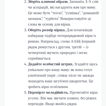
Зберіть ключові образи.
Запишіть 3-5 слів
чи асоціацій, які нагадують вам про маму.
Це може бути “тепло”, “усмішка”, “домашній
затишок”, “турбота”. Використовуйте ці
слова як основу для вірша.
Оберіть розмір вірша.
Для початківців
найкраще підійде чотирирядковий вірш із
римою. Наприклад, схема ААББ (перший
рядок римується з другим, третій – із
четвертим) звучить природно і легко
сприймається.
Додайте особистий штрих.
Згадайте щось
унікальне про вашу маму: як вона готує
улюблений пиріг, співає пісні чи завжди
знаходить ваші загублені шкарпетки. Це
зробить вірш особливим.
Перевірте мелодійність.
Прочитайте вірш
уголос. Він має звучати плавно, без різких
переходів. Якщо якийсь рядок