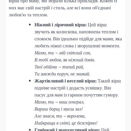
вірші про маму, ми зібрали кілька прикладів. Кожен із
них має свій настрій і стиль, але всі вони об’єднані
любов’ю та теплом.
Ніжний і ліричний вірш:
Цей вірш
звучить як колискова, наповнена теплом і
спокоєм. Він ідеально підійде для мами, яка
любить ніжні слова і зворушливі моменти.
Мамо, ти – мій світлий сон,
В тобі любов, як ніжний дзвін.
Твої обійми – тихий рай,
Ти завжди поруч, не зникай.
Жартівливий і веселий вірш:
Такий вірш
підніме настрій і додасть усмішку. Він
пасує для мам із гарним почуттям гумору.
Мамо, ти – наш генерал,
Вариш борщ і миєш зал!
Але знаєм, ти – королева,
Найкраща в світі, це безспірно!
Глибокий і зворушливий вірш:
Цей