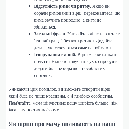
Відсутність рими чи ритму.
Якщо ви
обрали римований вірш, переконайтеся, що
рима звучить природно, а ритм не
збивається.
Загальні фрази.
Уникайте кліше на кшталт
“ти найкраща” без конкретики. Додайте
деталі, які стосуються саме вашої мами.
Ігнорування емоцій.
Вірш має викликати
почуття. Якщо він звучить сухо, спробуйте
додати більше образів чи особистих
спогадів.
Уникаючи цих помилок, ви зможете створити вірш,
який буде не лише красивим, а й глибоко особистим.
Пам’ятайте: мама цінуватиме вашу щирість більше, ніж
ідеальну поетичну форму.
Як вірші про маму впливають на наші