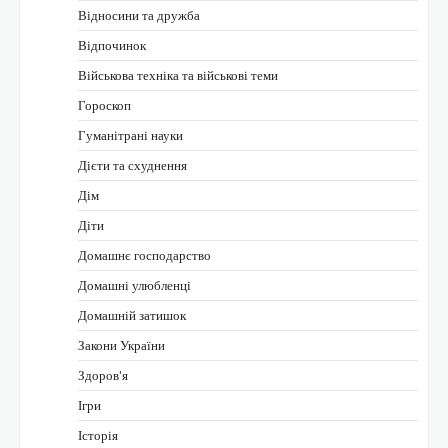
Відносини та дружба
Відпочинок
Військова техніка та військові теми
Гороскоп
Гуманітрані науки
Дієти та схуднення
Дім
Діти
Домашнє господарство
Домашні улюбленці
Домашній затишок
Закони України
Здоров'я
Ігри
Історія