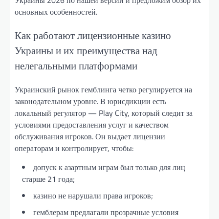
Украины 2026 по нашей версии и предложим обзор их
основных особенностей.
Как работают лицензионные казино
Украины и их преимущества над
нелегальными платформами
Украинский рынок гемблинга четко регулируется на
законодательном уровне. В юрисдикции есть
локальный регулятор — Play City, который следит за
условиями предоставления услуг и качеством
обслуживания игроков. Он выдает лицензии
операторам и контролирует, чтобы:
допуск к азартным играм был только для лиц
старше 21 года;
казино не нарушали права игроков;
гемблерам предлагали прозрачные условия