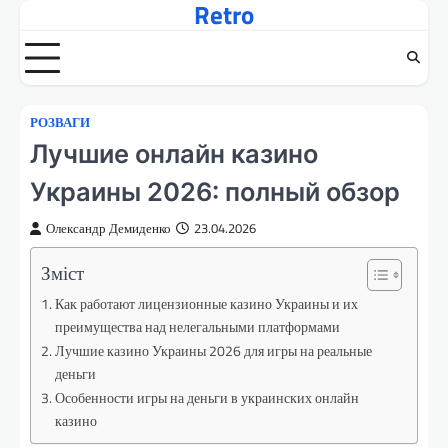
Retro
Перейти
до
вмісту
РОЗВАГИ
Лучшие онлайн казино
Украины 2026: полный обзор
Олександр Демиденко
23.04.2026
Зміст
Как работают лицензионные казино Украины и их
преимущества над нелегальными платформами
Лучшие казино Украины 2026 для игры на реальные
деньги
Особенности игры на деньги в украинских онлайн
казино