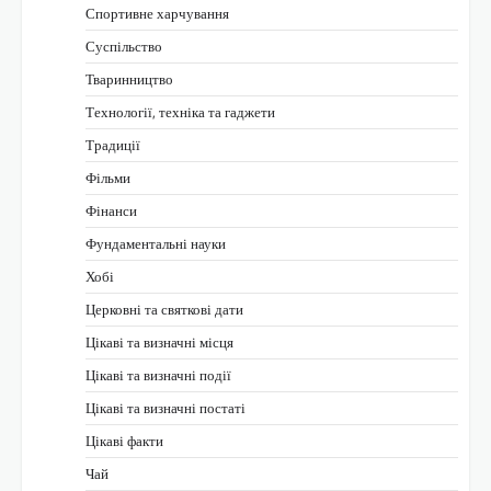
Спортивне харчування
Суспільство
Тваринництво
Технології, техніка та гаджети
Традиції
Фільми
Фінанси
Фундаментальні науки
Хобі
Церковні та святкові дати
Цікаві та визначні місця
Цікаві та визначні події
Цікаві та визначні постаті
Цікаві факти
Чай