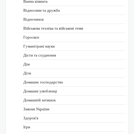
Ванна кімната
Відносини та дружба
Відпочинок
Військова техніка та військові теми
Гороскоп
Гуманітрані науки
Дієти та схуднення
Дім
Діти
Домашнє господарство
Домашні улюбленці
Домашній затишок
Закони України
Здоров'я
Ігри