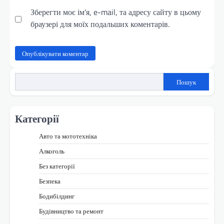
Зберегти моє ім'я, e-mail, та адресу сайту в цьому
браузері для моїх подальших коментарів.
Пошук
Категорії
Авто та мототехніка
Алкоголь
Без категорії
Безпека
Бодибілдинг
Будівництво та ремонт