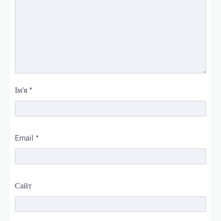
Ім'я
*
Email
*
Сайт