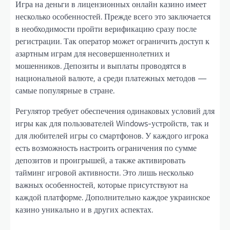
Игра на деньги в лицензионных онлайн казино имеет
несколько особенностей. Прежде всего это заключается
в необходимости пройти верификацию сразу после
регистрации. Так оператор может ограничить доступ к
азартным играм для несовершеннолетних и
мошенников. Депозиты и выплаты проводятся в
национальной валюте, а среди платежных методов —
самые популярные в стране.
Регулятор требует обеспечения одинаковых условий для
игры как для пользователей Windows-устройств, так и
для любителей игры со смартфонов. У каждого игрока
есть возможность настроить ограничения по сумме
депозитов и проигрышей, а также активировать
тайминг игровой активности. Это лишь несколько
важных особенностей, которые присутствуют на
каждой платформе. Дополнительно каждое украинское
казино уникально и в других аспектах.