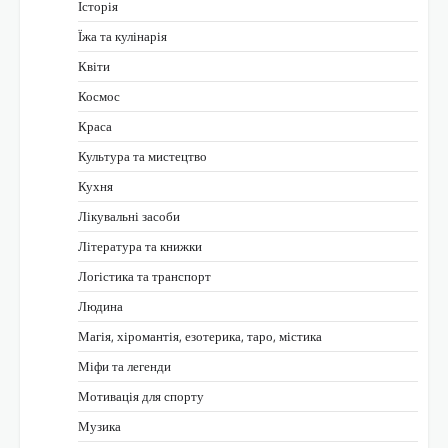
Історія
Їжа та кулінарія
Квіти
Космос
Краса
Культура та мистецтво
Кухня
Лікувальні засоби
Література та книжки
Логістика та транспорт
Людина
Магія, хіромантія, езотерика, таро, містика
Міфи та легенди
Мотивація для спорту
Музика