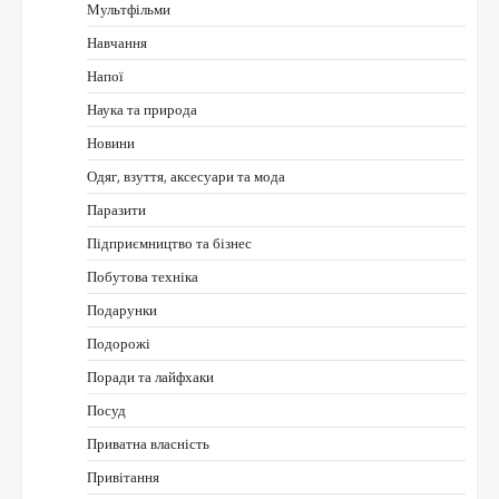
Мультфільми
Навчання
Напої
Наука та природа
Новини
Одяг, взуття, аксесуари та мода
Паразити
Підприємництво та бізнес
Побутова техніка
Подарунки
Подорожі
Поради та лайфхаки
Посуд
Приватна власність
Привітання