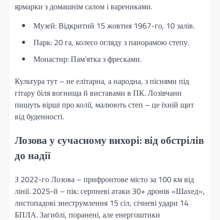
ярмарки з домашнім салом і варениками.
Музей: Відкритий 15 жовтня 1967-го, 10 залів.
Парк: 20 га, колесо огляду з панорамою степу.
Монастир: Пам’ятка з фресками.
Культура тут – не елітарна, а народна, з піснями під
гітару біля вогнища й виставами в ПК. Лозівчани
пишуть вірші про колії, малюють степ – це їхній щит
від буденності.
Лозова у сучасному вихорі: від обстрілів
до надії
З 2022-го Лозова – прифронтове місто за 100 км від
лінії. 2025-й – пік: серпневі атаки 30+ дронів «Шахед»,
листопадові знеструмлення 15 сіл, січневі удари 14
БПЛА. Загиблі, поранені, але енергоштики