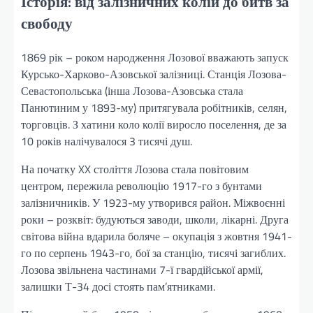
Історія: від залізничних колій до битв за
свободу
1869 рік – роком народження Лозової вважають запуск
Курсько-Харково-Азовської залізниці. Станція Лозова-
Севастопольська (інша Лозова-Азовська стала
Панютиним у 1893-му) притягувала робітників, селян,
торговців. З хатини коло колії виросло поселення, де за
10 років налічувалося 3 тисячі душ.
На початку XX століття Лозова стала повітовим
центром, пережила революцію 1917-го з бунтами
залізничників. У 1923-му утворився район. Міжвоєнні
роки – розквіт: будуються заводи, школи, лікарні. Друга
світова війна вдарила боляче – окупація з жовтня 1941-
го по серпень 1943-го, бої за станцію, тисячі загиблих.
Лозова звільнена частинами 7-ї гвардійської армії,
залишки Т-34 досі стоять пам’ятниками.