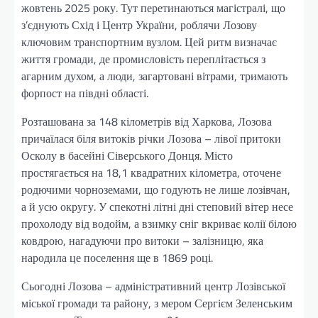
жовтень 2025 року. Тут перетинаються магістралі, що
з’єднують Схід і Центр України, роблячи Лозову
ключовим транспортним вузлом. Цей ритм визначає
життя громади, де промисловість переплітається з
агарним духом, а люди, загартовані вітрами, тримають
форпост на півдні області.
Розташована за 148 кілометрів від Харкова, Лозова
причаїлася біля витоків річки Лозова – лівої притоки
Осколу в басейні Сіверського Донця. Місто
простягається на 18,1 квадратних кілометра, оточене
родючими чорноземами, що годують не лише лозівчан,
а й усю округу. У спекотні літні дні степовий вітер несе
прохолоду від водойм, а взимку сніг вкриває колії білою
ковдрою, нагадуючи про витоки – залізницю, яка
народила це поселення ще в 1869 році.
Сьогодні Лозова – адміністративний центр Лозівської
міської громади та району, з мером Сергієм Зеленським