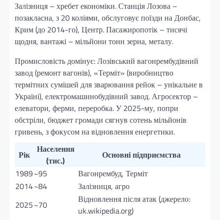
Залізниця – хребет економіки. Станція Лозова –
позакласна, з 20 коліями, обслуговує поїзди на Донбас,
Крим (до 2014-го), Центр. Пасажиропотік – тисячі
щодня, вантажі – мільйони тонн зерна, металу.
Промисловість домінує: Лозівський вагонрембудівний
завод (ремонт вагонів), «Терміт» (виробництво
термітних сумішей для зварювання рейок – унікальне в
Україні), електромашинобудівний завод. Агросектор –
елеватори, ферми, переробка. У 2025-му, попри
обстріли, бюджет громади сягнув сотень мільйонів
гривень, з фокусом на відновлення енергетики.
Населення
Рік
Основні підприємства
(тис.)
1989
~95
Вагонрембуд, Терміт
2014
~84
Залізниця, агро
Відновлення після атак (джерело:
2025
~70
uk.wikipedia.org)