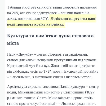
Таблиця ілюструє стійкість: війна скоротила населення
на 20%, але бізнес адаптувався – сонячні панелі на
дахах, логістика для ЗСУ.
Лозівчани жартують: наші
колії тримають країну на рейках.
Культура та пам’ятки: душа степового
міста
Парк «Дружба» – легені Лозової, з атракціонами,
ставом для качок і вечірніми прогулянками під зірками.
Краєзнавчий музей на вул. Жовтневій ховає артефакти
від скіфських часів до Т-34 поруч. Експозиції про війну
– найсильніші, з листиками бійців і шепотом історії.
Архітектура скромна, але жива: Палац культури – центр
подій, Михайлівський монастир у Світловщині (1897
р.) манить тишею. Свято-Миколаївська церква стоїть
стіною проти часу. Фестивалі – «Лозівські родзинки»,