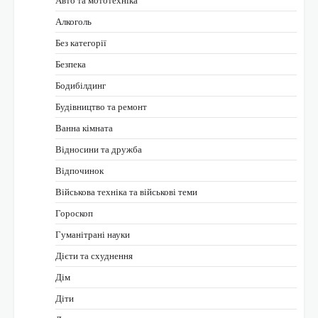
Алкоголь
Без категорії
Безпека
Бодибілдинг
Будівництво та ремонт
Ванна кімната
Відносини та дружба
Відпочинок
Військова техніка та військові теми
Гороскоп
Гуманітрані науки
Дієти та схуднення
Дім
Діти