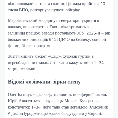
відновлювали світло за години. Громада прийняла 10
тисяч ВПО, розгорнула пункти обігріву.
Мер Зеленський координує: генератори, укриття в
школах, волонтерство. Економіка тримається –
залізниця працює, заводи постачають ЗСУ. 2026-й – рік
бюджетних інновацій: 64% ПДФО на безпеку, сонячні
ферми, бізнес-програми.
Життя кипить: баскет «Схід», художні гуртки в
переобладнаних залах. Лозівчани кажуть: ми як Т-34 –
міцні, незламні.
Відомі лозівчани: зірки степу
Олег Базалук – філософ, засновник ноосферної школи.
Юрій Авксентьєв – науковець. Микола Кучеренко –
конструктор Т-34, його танк став легендою. Художник
Aljoscha (уродженець) малює біофутуризм у Європі.