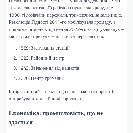
Післявоєнний бум: 1950-ті – машинобудування, 1960-
ті – масове житло. Перебудова принесла кризу, але
1990-ті лозівчани пережили, тримаючись за залізницю.
Революція Гідності 2014-го мобілізувала громаду, а
повномасштабне вторгнення 2022-го загартувало дух –
місто стало притулком для тисяч переселенців.
1869: Заснування станції.
1923: Районний центр.
1943: Звільнення від нацистів.
2020: Центр громади.
Історія Лозової – це колії долі, де кожен поворот ніс
випробування, але й нові горизонти.
Економіка: промисловість, що не
здається