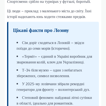
Спортсмени: срібло на турнірах у футзалі, боротьбі.
Ці люди – приклад: з маленького міста до світу. Їхні
історії надихають юнь ходити стежками предків.
Цікаві факти про Лозову
Сім доріг сходяться в Лозовій – звідси
поїзди до семи морів (історично).
«Терміт» – єдиний в Україні виробник для
зварювання колій, ключ для Укрзалізниці.
Т-34 біля музею – один з небагатьох
збережених, символ визволення.
У 2025-му лозівчани зібрали рекордні
генератори для фронту – волонтерський дух.
Степовий феномен: найдовші літні сутінки
в області, ідеально для романтиків.