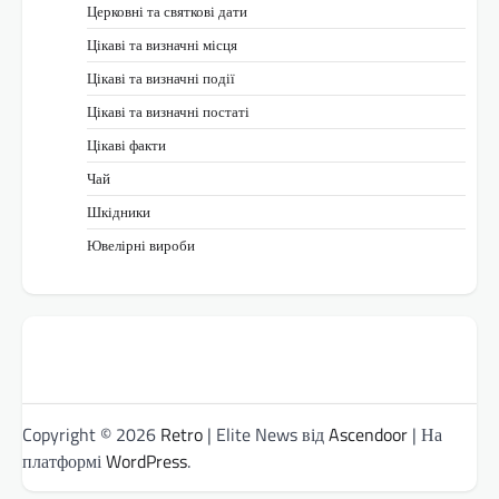
Церковні та святкові дати
Цікаві та визначні місця
Цікаві та визначні події
Цікаві та визначні постаті
Цікаві факти
Чай
Шкідники
Ювелірні вироби
Copyright © 2026
Retro
| Elite News від
Ascendoor
| На
платформі
WordPress
.