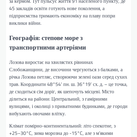
за кермом. Тут пульсує життя 91 населеного пункту, де
45 закладів освіти готують нове поколення, а
підприємства тримають економіку на плаву попри
виклики війни.
Географія: степове море з
транспортними артеріями
Лозова виростає на хвилястих рівнинах
Слобожанщини, де височини чергуються з балками, а
річка Лозова петляє, створюючи зелені оази серед сухих
трав. Координати 48°54′ пн. ш. 36°19′ сх. д. – це точка,
де сходиться сім доріг, як шепочуть місцеві. Місто
ділиться на райони: Центральний, з гамірними
вулицями, і околиці з приватними будинками, де городи
вибухають овочами влітку.
Клімат помірно-континентальний: літо спекотне, з
+25–30°C, зима морозна до -15°C, але з м’якими