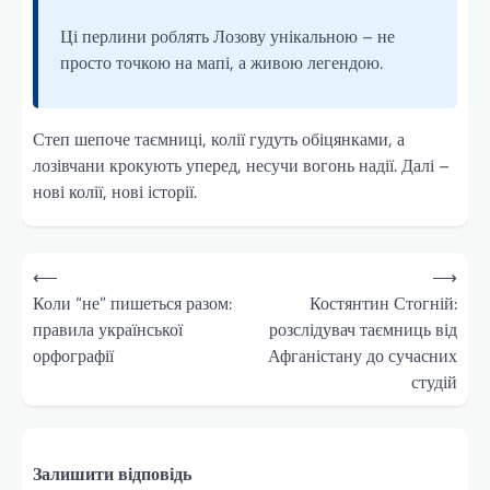
Ці перлини роблять Лозову унікальною – не
просто точкою на мапі, а живою легендою.
Степ шепоче таємниці, колії гудуть обіцянками, а
лозівчани крокують уперед, несучи вогонь надії. Далі –
нові колії, нові історії.
Навігація
⟵
⟶
записів
Коли “не” пишеться разом:
Костянтин Стогній:
правила української
розслідувач таємниць від
орфографії
Афганістану до сучасних
студій
Залишити відповідь