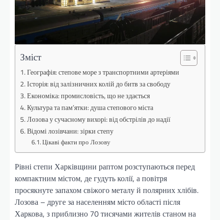
Зміст
Географія: степове море з транспортними артеріями
Історія: від залізничних колій до битв за свободу
Економіка: промисловість, що не здається
Культура та пам’ятки: душа степового міста
Лозова у сучасному вихорі: від обстрілів до надії
Відомі лозівчани: зірки степу
Цікаві факти про Лозову
Рівні степи Харківщини раптом розступаються перед
компактним містом, де гудуть колії, а повітря
просякнуте запахом свіжого металу й полярних хлібів.
Лозова – друге за населенням місто області після
Харкова, з приблизно 70 тисячами жителів станом на