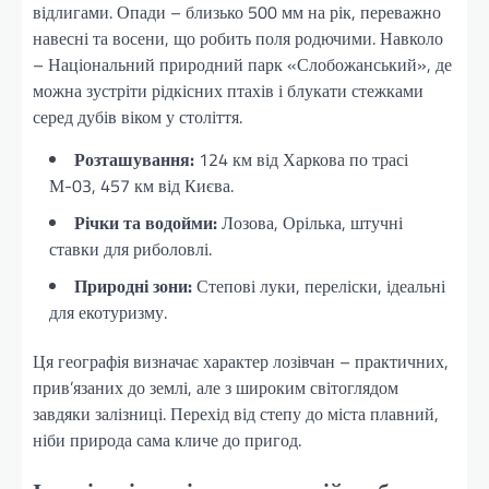
відлигами. Опади – близько 500 мм на рік, переважно
навесні та восени, що робить поля родючими. Навколо
– Національний природний парк «Слобожанський», де
можна зустріти рідкісних птахів і блукати стежками
серед дубів віком у століття.
Розташування:
124 км від Харкова по трасі
М-03, 457 км від Києва.
Річки та водойми:
Лозова, Орілька, штучні
ставки для риболовлі.
Природні зони:
Степові луки, переліски, ідеальні
для екотуризму.
Ця географія визначає характер лозівчан – практичних,
прив’язаних до землі, але з широким світоглядом
завдяки залізниці. Перехід від степу до міста плавний,
ніби природа сама кличе до пригод.