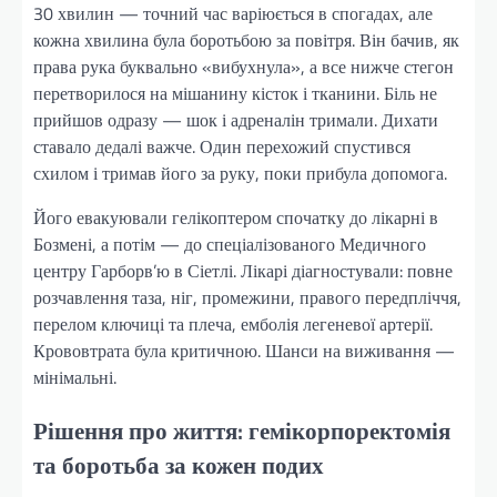
30 хвилин — точний час варіюється в спогадах, але
кожна хвилина була боротьбою за повітря. Він бачив, як
права рука буквально «вибухнула», а все нижче стегон
перетворилося на мішанину кісток і тканини. Біль не
прийшов одразу — шок і адреналін тримали. Дихати
ставало дедалі важче. Один перехожий спустився
схилом і тримав його за руку, поки прибула допомога.
Його евакуювали гелікоптером спочатку до лікарні в
Бозмені, а потім — до спеціалізованого Медичного
центру Гарборв’ю в Сіетлі. Лікарі діагностували: повне
розчавлення таза, ніг, промежини, правого передпліччя,
перелом ключиці та плеча, емболія легеневої артерії.
Крововтрата була критичною. Шанси на виживання —
мінімальні.
Рішення про життя: гемікорпоректомія
та боротьба за кожен подих