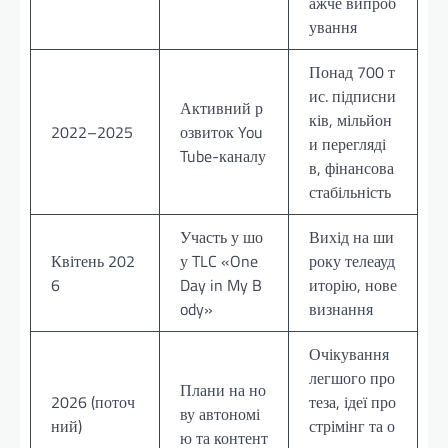
ажче випроб
ування
Понад 700 т
ис. підписни
Активний р
ків, мільйон
2022–2025
озвиток You
и перегляді
Tube-каналу
в, фінансова
стабільність
Участь у шо
Вихід на ши
Квітень 202
у TLC «One
року телеауд
6
Day in My B
иторію, нове
ody»
визнання
Очікування
легшого про
Плани на но
2026 (поточ
теза, ідеї про
ву автономі
ний)
стрімінг та о
ю та контент