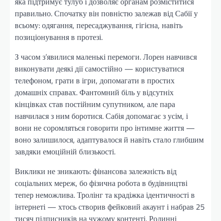
яка підтримує тулуб і дозволяє органам розміститися
правильно. Спочатку він повністю залежав від Сабії у
всьому: одягання, пересаджування, гігієна, навіть
позиціонування в протезі.
З часом з’явилися маленькі перемоги. Лорен навчився
виконувати деякі дії самостійно — користуватися
телефоном, грати в ігри, допомагати в простих
домашніх справах. Фантомний біль у відсутніх
кінцівках став постійним супутником, але пара
навчилася з ним боротися. Сабія допомагає з усім, і
вони не соромляться говорити про інтимне життя —
воно залишилося, адаптувалося й навіть стало глибшим
завдяки емоційній близькості.
Виклики не зникають: фінансова залежність від
соціальних мереж, бо фізична робота в будівництві
тепер неможлива. Тролінг та крадіжка ідентичності в
інтернеті — хтось створив фейковий акаунт і набрав 25
тисяч підписників на чужому контенті. Родинні