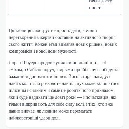
гляди досту
пності
Ця таблиця ілюструє не просто дати, а етапи
перетворення з жертви обставин на активного творця
свого життя. Кожен етап вимагав нових рішень, нових
компромісів і нової дози мужності.
Лорен Шауерс продовжує жити повноцінно — зі
сміхом, з Сабією поруч, з мріями про більшу свободу та
бажанням допомагати іншим. Його історія нагадує:
навіть коли тіло розколоте навпіл, дух може залишатися
цілісним і сильним. І саме це робить його прикладом,
який буде надихати ще довгі роки — і початківців, які
тільки відкривають для себе силу волі, і тих, хто вже
давно вивчає, як людина може перемагати
найжорстокіші удари долі.