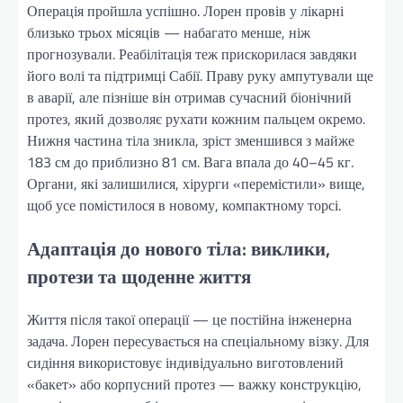
Операція пройшла успішно. Лорен провів у лікарні
близько трьох місяців — набагато менше, ніж
прогнозували. Реабілітація теж прискорилася завдяки
його волі та підтримці Сабії. Праву руку ампутували ще
в аварії, але пізніше він отримав сучасний біонічний
протез, який дозволяє рухати кожним пальцем окремо.
Нижня частина тіла зникла, зріст зменшився з майже
183 см до приблизно 81 см. Вага впала до 40–45 кг.
Органи, які залишилися, хірурги «перемістили» вище,
щоб усе помістилося в новому, компактному торсі.
Адаптація до нового тіла: виклики,
протези та щоденне життя
Життя після такої операції — це постійна інженерна
задача. Лорен пересувається на спеціальному візку. Для
сидіння використовує індивідуально виготовлений
«бакет» або корпусний протез — важку конструкцію,