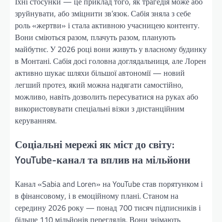
Їхні стосунки — це приклад того, як трагедія може або
зруйнувати, або зміцнити зв’язок. Сабія зняла з себе
роль «жертви» і стала активною учасницею контенту.
Вони сміються разом, плачуть разом, планують
майбутнє. У 2026 році вони живуть у власному будинку
в Монтані. Сабія досі головна доглядальниця, але Лорен
активно шукає шляхи більшої автономії — новий
легший протез, який можна надягати самостійно,
можливо, навіть дозволить пересуватися на руках або
використовувати спеціальні візки з дистанційним
керуванням.
Соціальні мережі як міст до світу:
YouTube-канал та вплив на мільйони
Канал «Sabia and Loren» на YouTube став порятунком і
в фінансовому, і в емоційному плані. Станом на
середину 2026 року — понад 700 тисяч підписників і
більше 110 мільйонів переглядів. Вони знімають