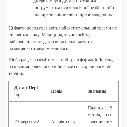
джерелом доходу, а й потужним
інструментом психологічної реабілітації та
поширення обізнаності про інвалідність.
Ці факти доводять: навіть найекстремальніші травми не
ставлять крапку. Медицина, технології та,
найголовніше, людська воля продовжують
розширювати межі можливого.
Щоб краще зрозуміти масштаб трансформації Лорена,
розгляньмо ключові віхи його життя в хронологічній
таблиці.
Дата / Пері
Подія
Значення
од
Падіння з 15
метрів, розч
27 вересня 2
Аварія з нав
авлення ниж