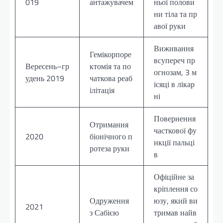
019
антажувачем
ньої полови
ни тіла та пр
авої руки
Виживання
Гемікорпоре
всупереч пр
Вересень–гр
ктомія та по
огнозам, 3 м
удень 2019
чаткова реаб
ісяці в лікар
ілітація
ні
Повернення
Отримання
часткової фу
2020
біонічного п
нкції пальці
ротеза руки
в
Офіційне за
кріплення со
Одруження
юзу, який ви
2021
з Сабією
тримав найв