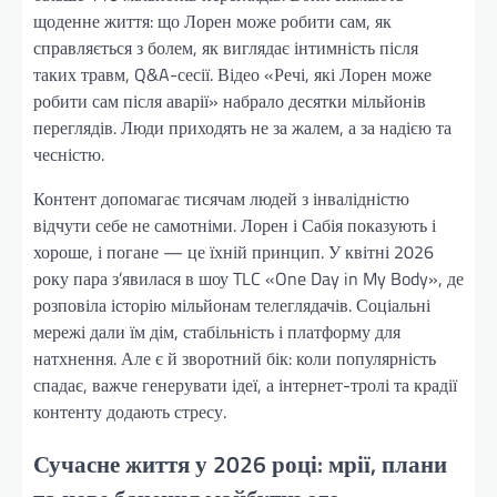
щоденне життя: що Лорен може робити сам, як
справляється з болем, як виглядає інтимність після
таких травм, Q&A-сесії. Відео «Речі, які Лорен може
робити сам після аварії» набрало десятки мільйонів
переглядів. Люди приходять не за жалем, а за надією та
чесністю.
Контент допомагає тисячам людей з інвалідністю
відчути себе не самотніми. Лорен і Сабія показують і
хороше, і погане — це їхній принцип. У квітні 2026
року пара з’явилася в шоу TLC «One Day in My Body», де
розповіла історію мільйонам телеглядачів. Соціальні
мережі дали їм дім, стабільність і платформу для
натхнення. Але є й зворотний бік: коли популярність
спадає, важче генерувати ідеї, а інтернет-тролі та крадії
контенту додають стресу.
Сучасне життя у 2026 році: мрії, плани