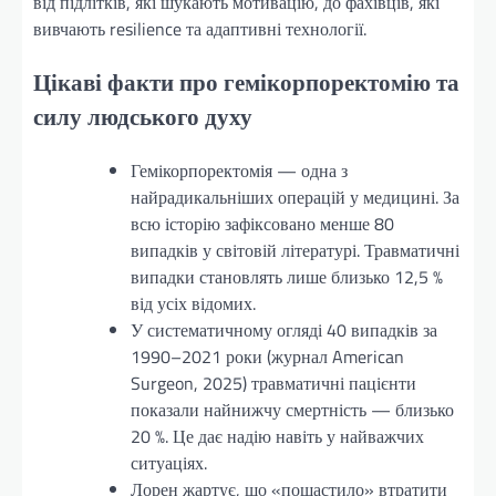
від підлітків, які шукають мотивацію, до фахівців, які
вивчають resilience та адаптивні технології.
Цікаві факти про гемікорпоректомію та
силу людського духу
Гемікорпоректомія — одна з
найрадикальніших операцій у медицині. За
всю історію зафіксовано менше 80
випадків у світовій літературі. Травматичні
випадки становлять лише близько 12,5 %
від усіх відомих.
У систематичному огляді 40 випадків за
1990–2021 роки (журнал American
Surgeon, 2025) травматичні пацієнти
показали найнижчу смертність — близько
20 %. Це дає надію навіть у найважчих
ситуаціях.
Лорен жартує, що «пощастило» втратити