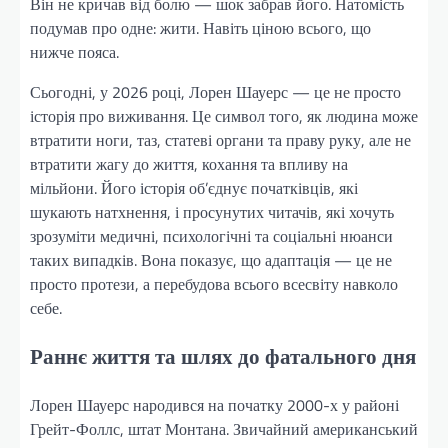
Він не кричав від болю — шок забрав його. Натомість
подумав про одне: жити. Навіть ціною всього, що
нижче пояса.
Сьогодні, у 2026 році, Лорен Шауерс — це не просто
історія про виживання. Це символ того, як людина може
втратити ноги, таз, статеві органи та праву руку, але не
втратити жагу до життя, кохання та впливу на
мільйони. Його історія об’єднує початківців, які
шукають натхнення, і просунутих читачів, які хочуть
зрозуміти медичні, психологічні та соціальні нюанси
таких випадків. Вона показує, що адаптація — це не
просто протези, а перебудова всього всесвіту навколо
себе.
Раннє життя та шлях до фатального дня
Лорен Шауерс народився на початку 2000-х у районі
Грейт-Фоллс, штат Монтана. Звичайний американський