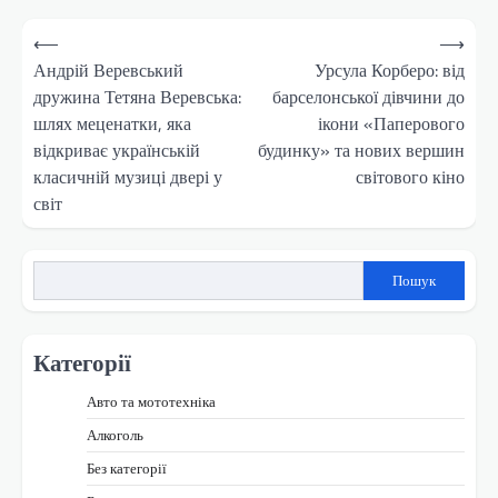
Навігація
⟵
⟶
записів
Андрій Веревський
Урсула Корберо: від
дружина Тетяна Веревська:
барселонської дівчини до
шлях меценатки, яка
ікони «Паперового
відкриває українській
будинку» та нових вершин
класичній музиці двері у
світового кіно
світ
Пошук
Категорії
Авто та мототехніка
Алкоголь
Без категорії