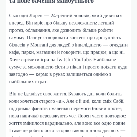
та нове бачення майбутнього
Сьогодні Лорен — 24-річний чоловік, який дивиться
вперед. Він мріє про більшу незалежність: легший
протез, обладнання, яке дозволить більше робити
самому. Планує створювати контент про доступність
бізнесів у Монтані для людей з інвалідністю — оглядати
кафе, парки, магазини й говорити, що працює, а що ні.
Хоче стрімити ігри на Twitch і YouTube. Найбільше
сумує за можливістю сісти в пікап і просто поїхати куди
завгодно — кермо в руках залишається однією з
найбільших втрат.
Він не ідеалізує своє життя. Бувають дні, коли болить,
коли хочеться старого «я». Але є й дні, коли сміх Сабії,
підтримка фанатів і маленькі перемоги (новий протез,
нова навичка) переважують усе. Лорен часто повторює:
життя змінилося кардинально, але воно все одно повне.
І саме це робить його історію такою цінною для всіх —