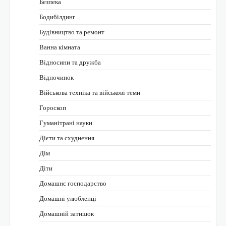
Безпека
Бодибілдинг
Будівництво та ремонт
Ванна кімната
Відносини та дружба
Відпочинок
Військова техніка та військові теми
Гороскоп
Гуманітрані науки
Дієти та схуднення
Дім
Діти
Домашнє господарство
Домашні улюбленці
Домашній затишок