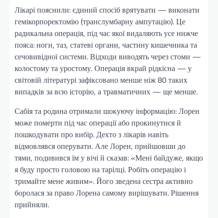
Лікарі пояснили: єдиний спосіб врятувати — виконати
гемікорпоректомію (транслумбарну ампутацію). Це
радикальна операція, під час якої видаляють усе нижче
пояса: ноги, таз, статеві органи, частину кишечника та
сечовивідної системи. Відходи виводять через стоми —
колостому та уростому. Операція вкрай рідкісна — у
світовій літературі зафіксовано менше ніж 80 таких
випадків за всю історію, а травматичних — ще менше.
Сабія та родина отримали шокуючу інформацію: Лорен
може померти під час операції або прокинутися й
пошкодувати про вибір. Дехто з лікарів навіть
відмовлявся оперувати. Але Лорен, прийшовши до
тями, подивився їм у вічі й сказав: «Мені байдуже, якщо
я буду просто головою на тарілці. Робіть операцію і
тримайте мене живим». Його зведена сестра активно
боролася за право Лорена самому вирішувати. Рішення
прийняли.