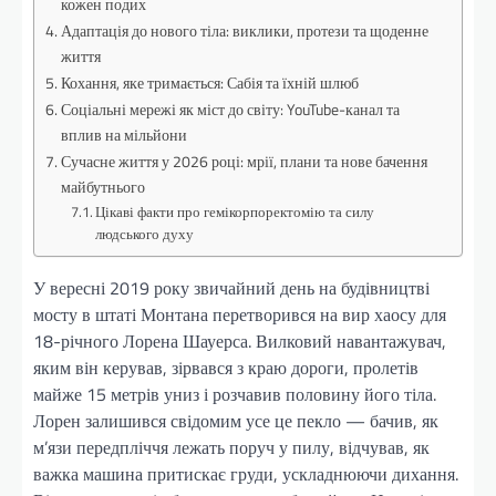
кожен подих
Адаптація до нового тіла: виклики, протези та щоденне
життя
Кохання, яке тримається: Сабія та їхній шлюб
Соціальні мережі як міст до світу: YouTube-канал та
вплив на мільйони
Сучасне життя у 2026 році: мрії, плани та нове бачення
майбутнього
Цікаві факти про гемікорпоректомію та силу
людського духу
У вересні 2019 року звичайний день на будівництві
мосту в штаті Монтана перетворився на вир хаосу для
18-річного Лорена Шауерса. Вилковий навантажувач,
яким він керував, зірвався з краю дороги, пролетів
майже 15 метрів униз і розчавив половину його тіла.
Лорен залишився свідомим усе це пекло — бачив, як
м’язи передпліччя лежать поруч у пилу, відчував, як
важка машина притискає груди, ускладнюючи дихання.