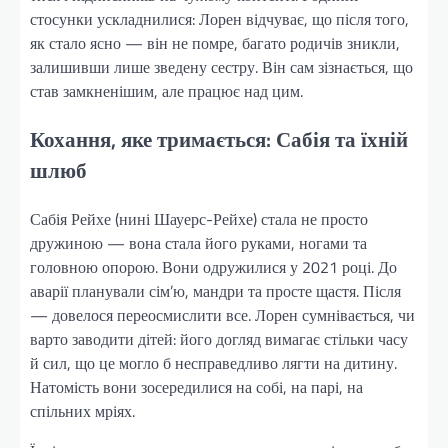
стосунки ускладнилися: Лорен відчуває, що після того,
як стало ясно — він не помре, багато родичів зникли,
залишивши лише зведену сестру. Він сам зізнається, що
став замкненішим, але працює над цим.
Кохання, яке тримається: Сабія та їхній
шлюб
Сабія Рейхе (нині Шауерс-Рейхе) стала не просто
дружиною — вона стала його руками, ногами та
головною опорою. Вони одружилися у 2021 році. До
аварії планували сім’ю, мандри та просте щастя. Після
— довелося переосмислити все. Лорен сумнівається, чи
варто заводити дітей: його догляд вимагає стільки часу
й сил, що це могло б несправедливо лягти на дитину.
Натомість вони зосередилися на собі, на парі, на
спільних мріях.