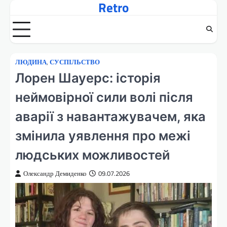
Retro
Перейти
до
вмісту
ЛЮДИНА
,
СУСПІЛЬСТВО
Лорен Шауерс: історія
неймовірної сили волі після
аварії з навантажувачем, яка
змінила уявлення про межі
людських можливостей
Олександр Демиденко
09.07.2026