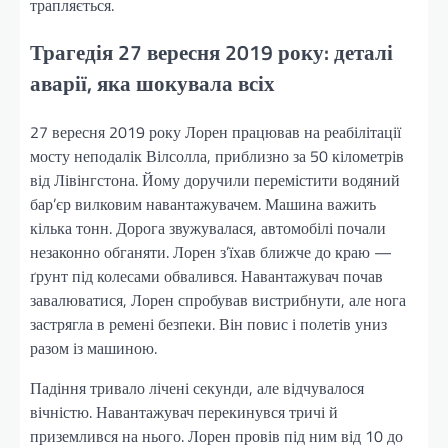
трапляється.
Трагедія 27 вересня 2019 року: деталі
аварії, яка шокувала всіх
27 вересня 2019 року Лорен працював на реабілітації
мосту неподалік Вілсолла, приблизно за 50 кілометрів
від Лівінгстона. Йому доручили перемістити водяний
бар’єр вилковим навантажувачем. Машина важить
кілька тонн. Дорога звужувалася, автомобілі почали
незаконно обганяти. Лорен з’їхав ближче до краю —
ґрунт під колесами обвалився. Навантажувач почав
завалюватися, Лорен спробував вистрибнути, але нога
застрягла в ремені безпеки. Він повис і полетів униз
разом із машиною.
Падіння тривало лічені секунди, але відчувалося
вічністю. Навантажувач перекинувся тричі й
приземлився на нього. Лорен провів під ним від 10 до