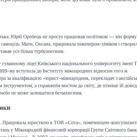
тька. Юрій Оробець не просто працював політиком — він форму
е самоціль. Мати, Оксана, працювала інженером-хіміком і створил
ставав усе більш турбулентним.
у гуманному ліцеї Київського національного університету імені Т
1999-му вступила до Інституту міжнародних відносин того ж
тра за кваліфікацією «юрист-міжнародник, перекладач з англійсь
м інструментом, а справжнім мостом до світу, де пізніше їй довед
 небо не може залишатися беззахисним.
тики
ом. Працювала юристкою в ТОВ «Сота», помічницею-консультан
ань у Міжнародній фінансовій корпорації Групи Світового банк
р і Макензі». У 2007-му навіть спробувала себе в підприємницт