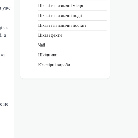
Цікаві та визначні місця
в уже
Цікаві та визначні події
Цікаві та визначні постаті
і як
, а
Цікаві факти
Чай
 «з
Шкідники
Ювелірні вироби
є не