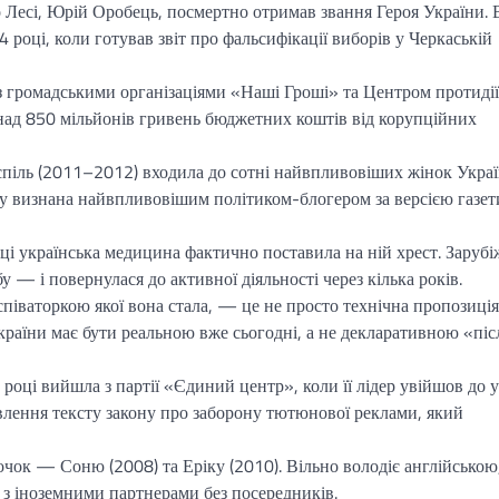
 Лесі, Юрій Оробець, посмертно отримав звання Героя України. 
4 році, коли готував звіт про фальсифікації виборів у Черкаській
з громадськими організаціями «Наші Гроші» та Центром протидії
онад 850 мільйонів гривень бюджетних коштів від корупційних
піль (2011–2012) входила до сотні найвпливовіших жінок Украї
 визнана найвпливовішим політиком-блогером за версією газет
і українська медицина фактично поставила на ній хрест. Зарубі
у — і повернулася до активної діяльності через кілька років.
співаторкою якої вона стала, — це не просто технічна пропозиція
країни має бути реальною вже сьогодні, а не декларативною «піс
році вийшла з партії «Єдиний центр», коли її лідер увійшов до 
влення тексту закону про заборону тютюнової реклами, який
чок — Соню (2008) та Еріку (2010). Вільно володіє англійською
и з іноземними партнерами без посередників.