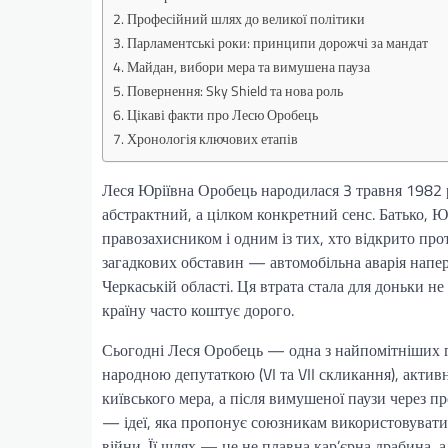
Професійний шлях до великої політики
Парламентські роки: принципи дорожчі за мандат
Майдан, вибори мера та вимушена пауза
Повернення: Sky Shield та нова роль
Цікаві факти про Лесю Оробець
Хронологія ключових етапів
Леся Юріївна Оробець народилася 3 травня 1982 р
абстрактний, а цілком конкретний сенс. Батько,
правозахисником і одним із тих, хто відкрито пр
загадкових обставин — автомобільна аварія напере
Черкаській області. Ця втрата стала для доньки н
країну часто коштує дорого.
Сьогодні Леся Оробець — одна з найпомітніших го
народною депутаткою (VI та VII скликання), актив
київського мера, а після вимушеної паузи через п
— ідеї, яка пропонує союзникам використовувати в
війни. Її шлях — це не плавна кар’єрна драбина, 