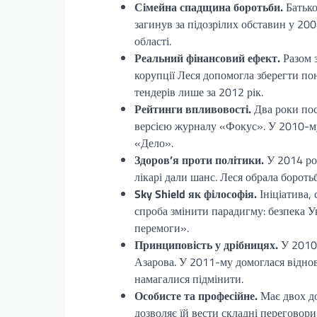
Сімейна спадщина боротьби.
Батько
загинув за підозрілих обставин у 200
області.
Реальний фінансовий ефект.
Разом 
корупції Леся допомогла зберегти п
тендерів лише за 2012 рік.
Рейтинги впливовості.
Два роки пос
версією журналу «Фокус». У 2010-му
«Дело».
Здоров’я проти політики.
У 2014 роц
лікарі дали шанс. Леся обрала боротьб
Sky Shield як філософія.
Ініціатива, 
спроба змінити парадигму: безпека У
перемоги».
Принциповість у дрібницях.
У 2010 
Азарова. У 2011-му домоглася відно
намагалися підмінити.
Особисте та професійне.
Має двох до
дозволяє їй вести складні переговор