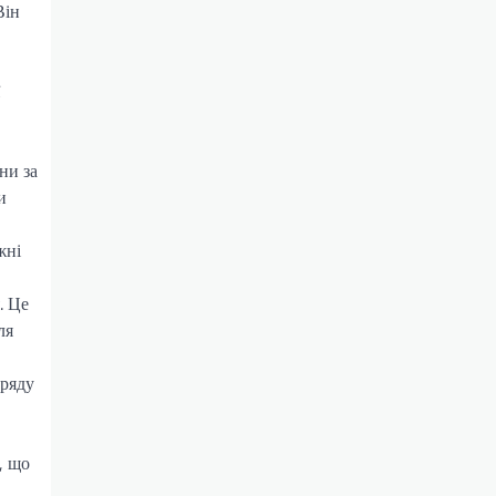
Він
ни за
и
жні
. Це
ля
уряду
, що