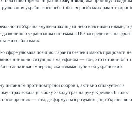
 Стала співаторкою ініціативи
Sky Shield
, яка пропонує західним
рулювання українського неба і збиття російських ракет та дроні
ї реальності: Україна змушена захищати небо власними силами, тод
е дозволило б українським системам ППО зосередитися на фронті
за життя близьких.
ітко сформулювала позицію: гарантії безпеки мають працювати не
орівнює нинішню ситуацію з марафоном — той, хто готовий бігти
Росію ж називає імперією, яка «зламає зуби» об український
ну питанням протиповітряної оборони, активно спілкується з
му страх ескалації з боку Заходу грає на руку Кремлю. Її голос
их обговореннях — там, де формується розуміння, що Україна вою