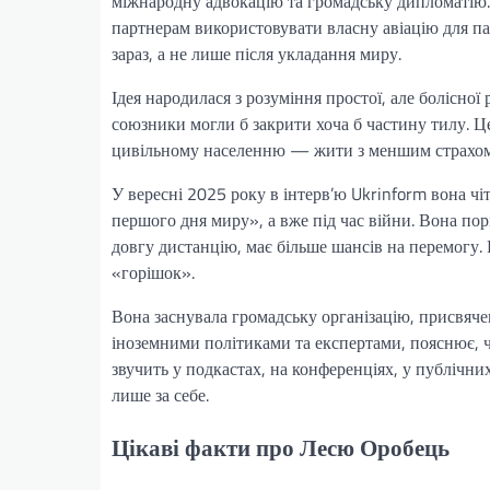
міжнародну адвокацію та громадську дипломатію.
партнерам використовувати власну авіацію для пат
зараз, а не лише після укладання миру.
Ідея народилася з розуміння простої, але болісно
союзники могли б закрити хоча б частину тилу. Ц
цивільному населенню — жити з меншим страхом 
У вересні 2025 року в інтерв’ю Ukrinform вона ч
першого дня миру», а вже під час війни. Вона п
довгу дистанцію, має більше шансів на перемогу. 
«горішок».
Вона заснувала громадську організацію, присвяче
іноземними політиками та експертами, пояснює, чо
звучить у подкастах, на конференціях, у публічн
лише за себе.
Цікаві факти про Лесю Оробець