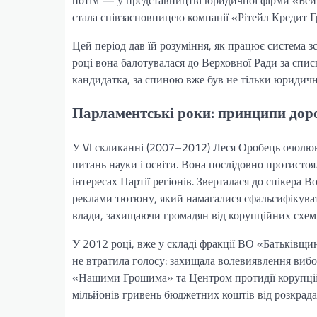
стала співзасновницею компанії «Рітейл Кредит Г
Цей період дав їй розуміння, як працює система з
році вона балотувалася до Верховної Ради за сп
кандидатка, за спиною вже був не тільки юридични
Парламентські роки: принципи доро
У VI скликанні (2007–2012) Леся Оробець очолюва
питань науки і освіти. Вона послідовно протисто
інтересах Партії регіонів. Зверталася до спікера
реклами тютюну, який намагалися сфальсифікуват
влади, захищаючи громадян від корупційних схем 
У 2012 році, вже у складі фракції ВО «Батьківщин
не втратила голосу: захищала волевиявлення вибо
«Нашими Грошима» та Центром протидії корупції.
мільйонів гривень бюджетних коштів від розкрада