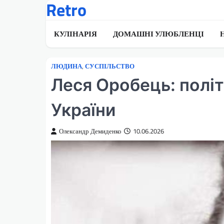
Retro
Перейти
до
вмісту
КУЛІНАРІЯ
ДОМАШНІ УЛЮБЛЕНЦІ
ЛЮДИНА
,
СУСПІЛЬСТВО
Леся Оробець: політ
України
Олександр Демиденко
10.06.2026