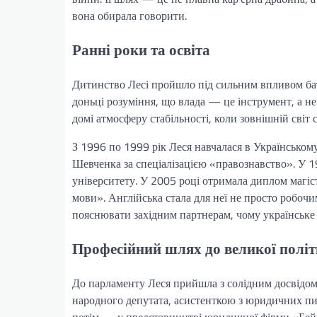
вона обирала говорити.
Ранні роки та освіта
Дитинство Лесі пройшло під сильним впливом ба
доньці розуміння, що влада — це інструмент, а н
домі атмосферу стабільності, коли зовнішній світ 
З 1996 по 1999 рік Леся навчалася в Українськом
Шевченка за спеціалізацією «правознавство». У 
університету. У 2005 році отримала диплом магіс
мови». Англійська стала для неї не просто робочи
пояснювати західним партнерам, чому українське
Професійний шлях до великої полі
До парламенту Леся прийшла з солідним досвід
народного депутата, асистенткою з юридичних пит
потім — у представництві юридичної фірми «Бейке