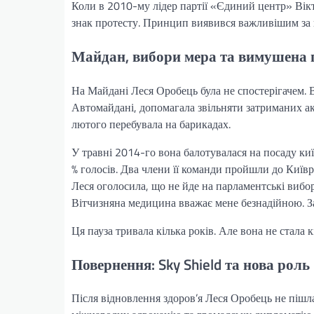
Коли в 2010-му лідер партії «Єдиний центр» Вікт
знак протесту. Принцип виявився важливішим за 
Майдан, вибори мера та вимушена 
На Майдані Леся Оробець була не спостерігачем. 
Автомайдані, допомагала звільняти затриманих акт
лютого перебувала на барикадах.
У травні 2014-го вона балотувалася на посаду киї
% голосів. Два члени її команди пройшли до Київр
Леся оголосила, що не йде на парламентські вибори
Вітчизняна медицина вважає мене безнадійною. З
Ця пауза тривала кілька років. Але вона не стала кі
Повернення: Sky Shield та нова роль
Після відновлення здоров’я Леся Оробець не пішл