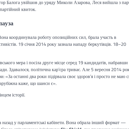
ор Балога увійшов до уряду Миколи Азарова, Леся вийшла з парт
партійний квиток.
пауза
Вона координувала роботу опозиційних сил, брала участь в
ивістів. 19 січня 2014 року зазнала нападу беркутівців. 18–20
вського мера і посіла друге місце серед 19 кандидатів, набравши
ади. Здавалося, політична кар’єра триває. Але 5 вересня 2014 ро
: «За останні два роки підірвала своє здоров’я і просто не маю с
арубіжна каже, що шанси є».
нцем історії.
а назад у парламентські кабінети. Вона обрала інший формат —