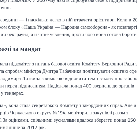
руп».
середини — і наскільки легко в ній втрачати орієнтири. Коли в 2
иском блоку «Наша Україна — Народна самооборона» як позапарт
й бекграунд, а й чітке уявлення, проти чого вона готова бороти
жчі за мандат
ла підкомітет з питань базової освіти Комітету Верховної Ради 
яла спробам міністра Дмитра Табачника політизувати освітню сфе
 Володимира Литвина з вимогою відновити текст закону про забор
и перед підписанням. Надіслала понад 400 звернень до органів
у тендерах.
а», вона стала секретаркою Комітету з закордонних справ. Але й
рців Черкаського округу №194, моніторила закупівлі разом з
 За оцінками, спільними зусиллями вдалося зберегти понад 850
ння лише за 2012 рік.