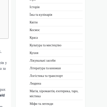
Історія
Їжа та кулінарія
Квіти
Космос
Краса
Культура та мистецтво
,
Кухня
Лікувальні засоби
рів у
Література та книжки
а за
Логістика та транспорт
Людина
орах
Магія, хіромантія, езотерика, таро,
eld
містика
Міфи та легенди
ле