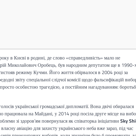
оку в Києві в родині, де слово «справедливість» мало не
 Юрій Миколайович Оробець, був народним депутатом ще в 1990-х
отистояв режиму Кучми. Його життя обірвалося в 2004 році за
додні звіту спеціальної слідчої комісії щодо фальсифікацій вибо
е просто особистою трагедією, а постійним нагадуванням: боротьб
лосів української громадської дипломатії. Вона двічі обиралася
но працювала на Майдані, у 2014 році посіла друге місце на виб
роблеми зі здоров’ям повернулася як співаторка ініціативи
Sky Shi
ласну авіацію для захисту українського неба вже зараз, під час
а серія принципових виборів, коли зручніше було б промовчати, а