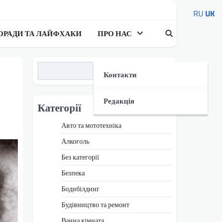
RU
UK
ОРАДИ ТА ЛАЙФХАКИ
ПРО НАС
Пошук
Контакти
Редакція
Категорії
Авто та мототехніка
Алкоголь
Без категорії
Безпека
Бодибілдинг
Будівництво та ремонт
Ванна кімната