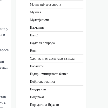
Мотивація для спорту
Музика
Мультфільми
Навчання
вав у
а в
Напої
Наука та природа
араса
Новини
Одяг, взуття, аксесуари та мода
кої
Паразити
еться
Підприємництво та бізнес
Побутова техніка
Подарунки
ткою
Подорожі
у, а
Поради та лайфхаки
ві: