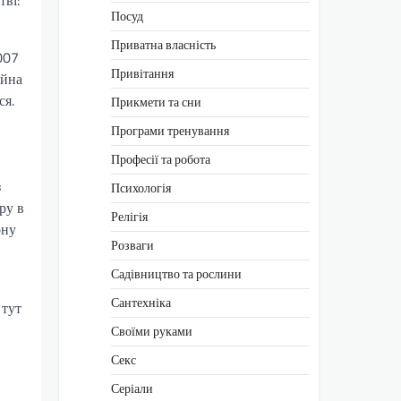
Посуд
Приватна власність
007
Привітання
ійна
ся.
Прикмети та сни
Програми тренування
Професії та робота
з
Психологія
ру в
Релігія
ону
Розваги
Садівництво та рослини
Сантехніка
 тут
Своїми руками
Секс
Серіали