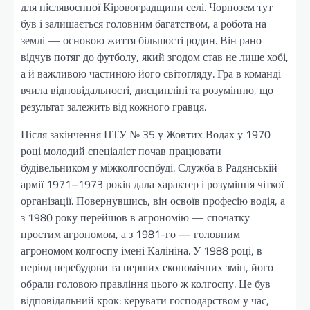
для післявоєнної Кіровоградщини селі. Чорнозем тут
був і залишається головним багатством, а робота на
землі — основою життя більшості родин. Він рано
відчув потяг до футболу, який згодом став не лише хобі,
а й важливою частиною його світогляду. Гра в команді
вчила відповідальності, дисципліні та розумінню, що
результат залежить від кожного гравця.
Після закінчення ПТУ № 35 у Жовтих Водах у 1970
році молодий спеціаліст почав працювати
будівельником у міжколгоспбуді. Служба в Радянській
армії 1971–1973 років дала характер і розуміння чіткої
організації. Повернувшись, він освоїв професію водія, а
з 1980 року перейшов в агрономію — спочатку
простим агрономом, а з 1981-го — головним
агрономом колгоспу імені Калініна. У 1988 році, в
період перебудови та перших економічних змін, його
обрали головою правління цього ж колгоспу. Це був
відповідальний крок: керувати господарством у час,