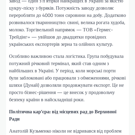
завод — один з п’ятірки найкращих в Україні за якістю
цукру-піску з буряків. Потужність заводу дозволяє
переробляти до 4000 тонн сировини на добу. Додатково
розвивалося тваринництво: свині, велика рогата худоба,
молоко. Торгівельний напрямок — ТОВ «Гермес-
Трейдінг» — увійшов до двадцятки провідних
українських експортерів зерна та олійних культур.
Особливо важливою стала логістика. Група побудувала
потужний річковий термінал, який став одним з
найбільших в Україні. У період, коли морські порти
були заблоковані або працювали з обмеженнями, річкові
шляхи (Дунай) дозволяли продовжувати експорт. Це не
просто бізнес-рішення — це внесок у продовольчу
безпеку країни в найскладніші роки.
Політична кар’єра: від місцевих рад до Верховної
Ради
Анатолій Кузьменко ніколи не відривався від проблем