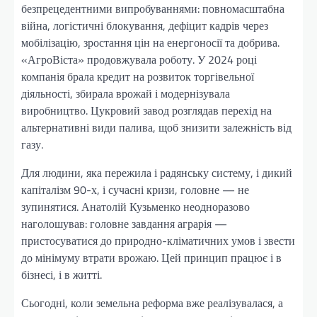
безпрецедентними випробуваннями: повномасштабна
війна, логістичні блокування, дефіцит кадрів через
мобілізацію, зростання цін на енергоносії та добрива.
«АгроВіста» продовжувала роботу. У 2024 році
компанія брала кредит на розвиток торгівельної
діяльності, збирала врожай і модернізувала
виробництво. Цукровий завод розглядав перехід на
альтернативні види палива, щоб знизити залежність від
газу.
Для людини, яка пережила і радянську систему, і дикий
капіталізм 90-х, і сучасні кризи, головне — не
зупинятися. Анатолій Кузьменко неодноразово
наголошував: головне завдання аграрія —
пристосуватися до природно-кліматичних умов і звести
до мінімуму втрати врожаю. Цей принцип працює і в
бізнесі, і в житті.
Сьогодні, коли земельна реформа вже реалізувалася, а