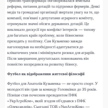
серйозні трансформації: обговорювалася земельна
реформа, питання дотацій та підтримки фермерів. Деякі
медіа та громадські організації звертали увагу на те, що
компанії, пов’язані з депутатами аграрного комітету,
отримували значні обсяги державних дотацій. Це
викликало дискусії про конфлікт інтересів — типову
для багатьох країн проблему, коли бізнесмени
приходять у політику. Сам Кузьменко завжди
наголошував на необхідності адаптуватися до
кліматичних умов і мінімізувати ризики для аграріїв.
Після завершення депутатських повноважень він
повністю зосередився на розвитку бізнесу.
Футбол як відображення життєвої філософії
Футбол для Анатолія Кузьменка — не просто спорт. У
молодості він грав за команду Головківки до 35 років.
Пізніше став почесним президентом ПФК
«УкрАгроКом», який згодом об’єднався з ПФК
«Олександрія». Сьогодні ТОВ «УкрАгроКом» —