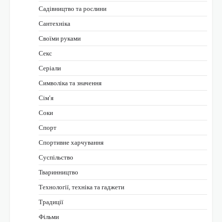
Садівництво та рослини
Сантехніка
Своїми руками
Секс
Серіали
Символіка та значення
Сім’я
Соки
Спорт
Спортивне харчування
Суспільство
Тваринництво
Технології, техніка та гаджети
Традиції
Фільми