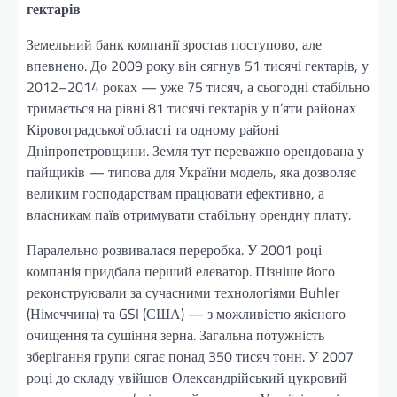
гектарів
Земельний банк компанії зростав поступово, але
впевнено. До 2009 року він сягнув 51 тисячі гектарів, у
2012–2014 роках — уже 75 тисяч, а сьогодні стабільно
тримається на рівні 81 тисячі гектарів у п’яти районах
Кіровоградської області та одному районі
Дніпропетровщини. Земля тут переважно орендована у
пайщиків — типова для України модель, яка дозволяє
великим господарствам працювати ефективно, а
власникам паїв отримувати стабільну орендну плату.
Паралельно розвивалася переробка. У 2001 році
компанія придбала перший елеватор. Пізніше його
реконструювали за сучасними технологіями Buhler
(Німеччина) та GSI (США) — з можливістю якісного
очищення та сушіння зерна. Загальна потужність
зберігання групи сягає понад 350 тисяч тонн. У 2007
році до складу увійшов Олександрійський цукровий