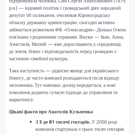
підтримувала чоловіка. Син Сергій Анатолійович (1975
р.н.) — відомий політик і громадський діяч: народний
депутат VII скликання, очолював Кіровоградську
обласну державну адміністрацію, сьогодні активно
займається розвитком ФК «Олександрія». Донька Олена
пов’язана з родинними справами. Внуки — Іван, Анна,
Анастасія, Матвій — вже дорослішають у середовищі,
де земля, бізнес і відповідальність перед громадою є
частиною сімейної культури.
Така наступність — рідкісне явище для українського
бізнесу, де часто компанії розпадаються після відходу
засновника. Тут навпаки: досвід передається, а нові
покоління додають сучасні підходи до управління та
маркетингу.
Цікаві факти про Анатолія Кузьменка
З 3 до 81 тисячі гектарів.
У 2000 році
компанія стартувала з трьох тисяч гектарів.