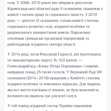
села. У 2006–2010 роках він обирався депутатом
Кіровоградської обласної ради V скликання, працював у
комісії з питань праці та соціального захисту. З 2010
року — депутат VI скликання, голова комісії з питань
соціального розвитку села, аграрної політики та
раціонального використання земель. Паралельно
очолював громадські організації підприємців та
роботодавців аграрного сектору області.
У 2014 році, після Революції Гідності, він балотувався
по мажоритарному округу № 103 (центр —
Олександрія) від «Блоку Петра Порошенка» і переміг,
набравши понад 25 тисяч голосів. У Верховній Раді VIII
скликання (2014–2019) працював у Комітеті з питань
аграрної політики та земельних відносин. Для людини,
яка все життя пов’язана із землею, це була можливість
впливати на правила гри для всієї галузі.
У той період аграрний сектор України переживав