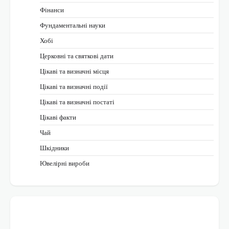
Фінанси
Фундаментальні науки
Хобі
Церковні та святкові дати
Цікаві та визначні місця
Цікаві та визначні події
Цікаві та визначні постаті
Цікаві факти
Чай
Шкідники
Ювелірні вироби