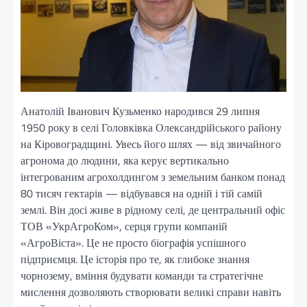
Анатолій Іванович Кузьменко народився 29 липня
1950 року в селі Головківка Олександрійського району
на Кіровоградщині. Увесь його шлях — від звичайного
агронома до людини, яка керує вертикально
інтегрованим агрохолдингом з земельним банком понад
80 тисяч гектарів — відбувався на одній і тій самій
землі. Він досі живе в рідному селі, де центральний офіс
ТОВ «УкрАгроКом», серця групи компаній
«АгроВіста». Це не просто біографія успішного
підприємця. Це історія про те, як глибоке знання
чорнозему, вміння будувати команди та стратегічне
мислення дозволяють створювати великі справи навіть