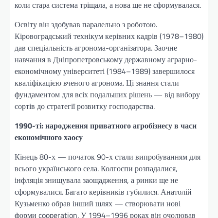
коли стара система тріщала, а нова ще не сформувалася.
Освіту він здобував паралельно з роботою.
Кіровоградський технікум керівних кадрів (1978–1980)
дав спеціальність агронома-організатора. Заочне
навчання в Дніпропетровському державному аграрно-
економічному університеті (1984–1989) завершилося
кваліфікацією вченого агронома. Ці знання стали
фундаментом для всіх подальших рішень — від вибору
сортів до стратегії розвитку господарства.
1990-ті: народження приватного агробізнесу в часи
економічного хаосу
Кінець 80-х — початок 90-х стали випробуванням для
всього українського села. Колгоспи розпадалися,
інфляція знищувала заощадження, а ринки ще не
сформувалися. Багато керівників губилися. Анатолій
Кузьменко обрав інший шлях — створювати нові
форми cooperation. У 1994–1996 роках він очолював