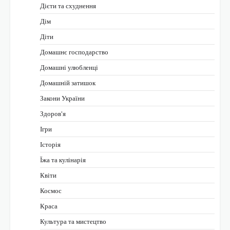
Дієти та схуднення
Дім
Діти
Домашнє господарство
Домашні улюбленці
Домашній затишок
Закони України
Здоров'я
Ігри
Історія
Їжа та кулінарія
Квіти
Космос
Краса
Культура та мистецтво