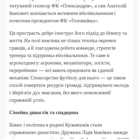
титульний спонсор ФК «Олександрія», а сам Анатолій
Іванович залишається активним вболівальником і
почесним президентом ФК «Головківка».
Ця пристрасть добре ілюструє його підхід до бізнесу та
життя. На полі важлива не тільки техніка окремих
гравців, а й злагоджена робота команди, стратегія
тренера та підтримка вболівальників. Те саме в
агрохолдингу: агрономи, механізатори, логісти,
переробники — всі мають працювати як єдиний
механізм. Спонсорство футболу для нього — це також
спосіб повертати ресурси громаді, підтримувати молодь
і зберігати дух змагання, без якого неможливий
справжній успіх.
Сімейна династія та спадщина
Бізнес і політика в родині Кузьменків стали
справжньою династією. Дружина Лідія Іванівна завжди