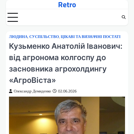
Retro
Перейти
до
вмісту
ЛЮДИНА
,
СУСПІЛЬСТВО
,
ЦІКАВІ ТА ВИЗНАЧНІ ПОСТАТІ
Кузьменко Анатолій Іванович:
від агронома колгоспу до
засновника агрохолдингу
«АгроВіста»
Олександр Демиденко
02.06.2026