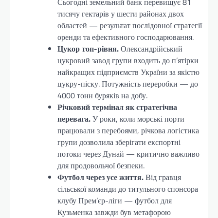
Сьогодні земельний банк перевищує 81
тисячу гектарів у шести районах двох
областей — результат послідовної стратегії
оренди та ефективного господарювання.
Цукор топ-рівня.
Олександрійський
цукровий завод групи входить до п’ятірки
найкращих підприємств України за якістю
цукру-піску. Потужність переробки — до
4000 тонн буряків на добу.
Річковий термінал як стратегічна
перевага.
У роки, коли морські порти
працювали з перебоями, річкова логістика
групи дозволила зберігати експортні
потоки через Дунай — критично важливо
для продовольчої безпеки.
Футбол через усе життя.
Від гравця
сільської команди до титульного спонсора
клубу Прем’єр-ліги — футбол для
Кузьменка завжди був метафорою