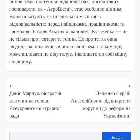
ринок землі поступово відкривається, досвід таких
господарств, як «АгроВіста», стає особливо цінним.
Вони показують, як поєднувати масштаб з
відповідальністю перед пайщиками, працівниками та
громадою. Історія Анатолія Івановича Кузьменка — це
не тільки про гектари та тонни. Це про те, як одна
людина, залишаючись вірною своїй землі та команді,
може впливати на цілу галузь і залишати по собі міцну
спадщину.
Навігація
⟵
⟶
записів
Деніс Марчук: біографія
Лещенко Сергій
заступника голови
Анатолійович: від викриття
Всеукраїнської аграрної
корупції до реформ на
ради
Укрзалізниці
Пошук