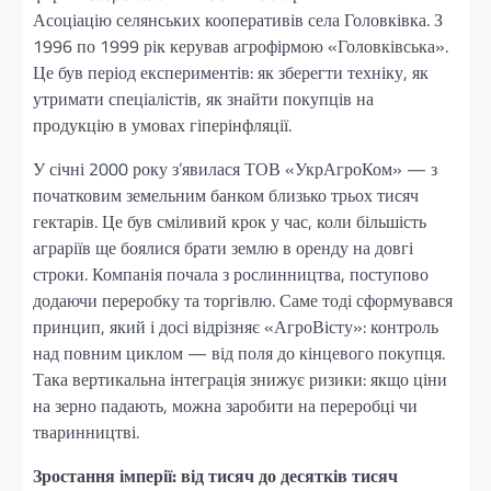
Асоціацію селянських кооперативів села Головківка. З
1996 по 1999 рік керував агрофірмою «Головківська».
Це був період експериментів: як зберегти техніку, як
утримати спеціалістів, як знайти покупців на
продукцію в умовах гіперінфляції.
У січні 2000 року з’явилася ТОВ «УкрАгроКом» — з
початковим земельним банком близько трьох тисяч
гектарів. Це був сміливий крок у час, коли більшість
аграріїв ще боялися брати землю в оренду на довгі
строки. Компанія почала з рослинництва, поступово
додаючи переробку та торгівлю. Саме тоді сформувався
принцип, який і досі відрізняє «АгроВісту»: контроль
над повним циклом — від поля до кінцевого покупця.
Така вертикальна інтеграція знижує ризики: якщо ціни
на зерно падають, можна заробити на переробці чи
тваринництві.
Зростання імперії: від тисяч до десятків тисяч