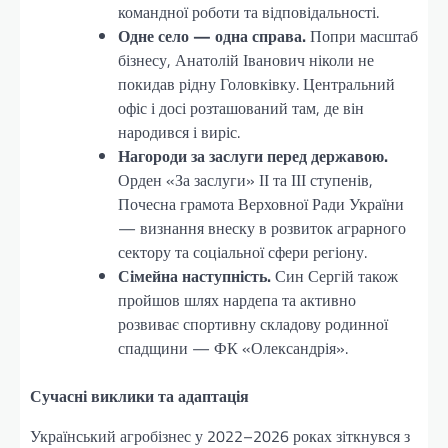
командної роботи та відповідальності.
Одне село — одна справа.
Попри масштаб
бізнесу, Анатолій Іванович ніколи не
покидав рідну Головківку. Центральний
офіс і досі розташований там, де він
народився і виріс.
Нагороди за заслуги перед державою.
Орден «За заслуги» ІІ та ІІІ ступенів,
Почесна грамота Верховної Ради України
— визнання внеску в розвиток аграрного
сектору та соціальної сфери регіону.
Сімейна наступність.
Син Сергій також
пройшов шлях нардепа та активно
розвиває спортивну складову родинної
спадщини — ФК «Олександрія».
Сучасні виклики та адаптація
Український агробізнес у 2022–2026 роках зіткнувся з