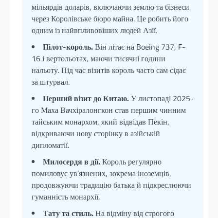
мільярдів доларів, включаючи землю та бізнеси
через Королівське бюро майна. Це робить його
одним із найвпливовіших людей Азії.
Пілот-король.
Він літає на Boeing 737, F-
16 і вертольотах, маючи тисячні години
нальоту. Під час візитів король часто сам сідає
за штурвал.
Перший візит до Китаю.
У листопаді 2025-
го Маха Вачхіралонгкон став першим чинним
тайським монархом, який відвідав Пекін,
відкриваючи нову сторінку в азійській
дипломатії.
Милосердя в дії.
Король регулярно
помиловує ув’язнених, зокрема іноземців,
продовжуючи традицію батька й підкреслюючи
гуманність монархії.
Тату та стиль.
На відміну від строгого