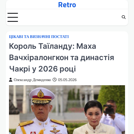
Retro
Перейти
до
вмісту
ЦІКАВІ ТА ВИЗНАЧНІ ПОСТАТІ
Король Таїланду: Маха
Вачхіралонгкон та династія
Чакрі у 2026 році
Олександр Демиденко
05.05.2026