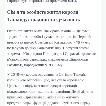
і продовжує патронат над проектами батька.
Сім’я та особисте життя короля
Таїланду: традиції та сучасність
Особисте життя Маха Вачхіралонгкона — це суміш
традиційних шлюбів і сучасних поворотів. Перший
шлюб з кузиною Соамсавалі Кітіякарою у 1977-му
подарував доньку Баджракітіябху. Наступні союзи,
зокрема з Ювадхідою Полпрасерт і Срірасмі, принесли
п’ятьох дітей, серед яких спадкоємець Діпанкхорн
Расмічоті, народжений у 2005-му.
У 2019-му король одружився з Сутідою Тіджай,
колишньою охоронницею, яка стала королевою.
Церемонія відбулася напередодні коронації,
підкреслюючи динамічність правління. Деякі діти, як
принцеса Сірівавнаварі, активно виконують
представницькі функції, додаючи сучасного шарму