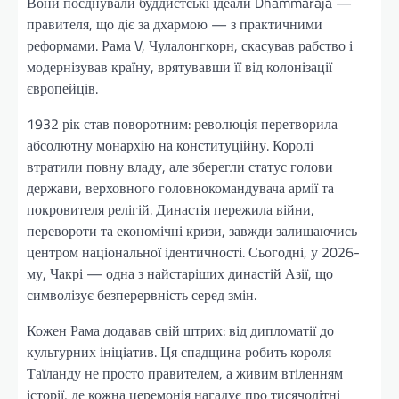
Вони поєднували буддистські ідеали Dhammaraja —
правителя, що діє за дхармою — з практичними
реформами. Рама V, Чулалонгкорн, скасував рабство і
модернізував країну, врятувавши її від колонізації
європейців.
1932 рік став поворотним: революція перетворила
абсолютну монархію на конституційну. Королі
втратили повну владу, але зберегли статус голови
держави, верховного головнокомандувача армії та
покровителя релігій. Династія пережила війни,
перевороти та економічні кризи, завжди залишаючись
центром національної ідентичності. Сьогодні, у 2026-
му, Чакрі — одна з найстаріших династій Азії, що
символізує безперервність серед змін.
Кожен Рама додавав свій штрих: від дипломатії до
культурних ініціатив. Ця спадщина робить короля
Таїланду не просто правителем, а живим втіленням
історії, де кожна церемонія нагадує про тисячолітні