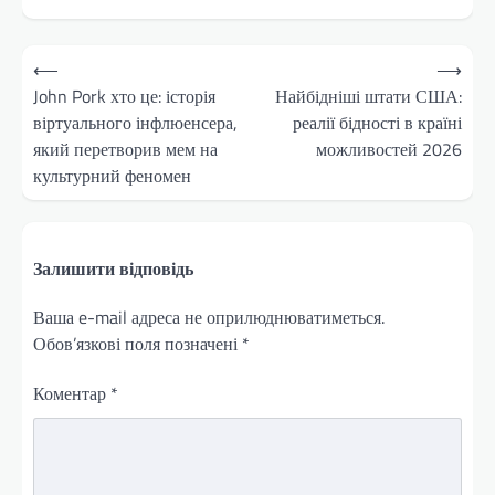
Навігація
⟵
⟶
записів
John Pork хто це: історія
Найбідніші штати США:
віртуального інфлюенсера,
реалії бідності в країні
який перетворив мем на
можливостей 2026
культурний феномен
Залишити відповідь
Ваша e-mail адреса не оприлюднюватиметься.
Обов’язкові поля позначені
*
Коментар
*