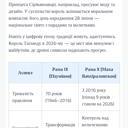
Принцеса Сірівавнаварі, наприклад, просуває моду та
дизайн. У суспільстві король залишається моральним
компасом: його день народження 28 липня —
національне свято з парадами та молитвами.
Навіть у цифрову епоху традиції живуть, адаптуючись.
Король Таїланду в 2026-му — це міст між минулим і
майбутнім, де древні символи надихають прогрес.
Рама IX
Рама X (Маха
Аспект
(Пхуміпон)
Вачхіралонгкон)
З 2016 року
Тривалість
70 років
(понад 9 років
правління
(1946–2016)
станом на 2026)
Контроль над
Трансформація
величезними
Економічний