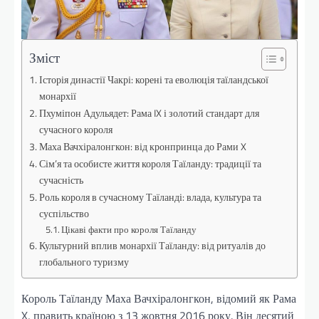
Зміст
Історія династії Чакрі: корені та еволюція таїландської
монархії
Пхуміпон Адульядет: Рама IX і золотий стандарт для
сучасного короля
Маха Вачхіралонгкон: від кронпринца до Рами X
Сім’я та особисте життя короля Таїланду: традиції та
сучасність
Роль короля в сучасному Таїланді: влада, культура та
суспільство
Цікаві факти про короля Таїланду
Культурний вплив монархії Таїланду: від ритуалів до
глобального туризму
Король Таїланду Маха Вачхіралонгкон, відомий як Рама
X, править країною з 13 жовтня 2016 року. Він десятий