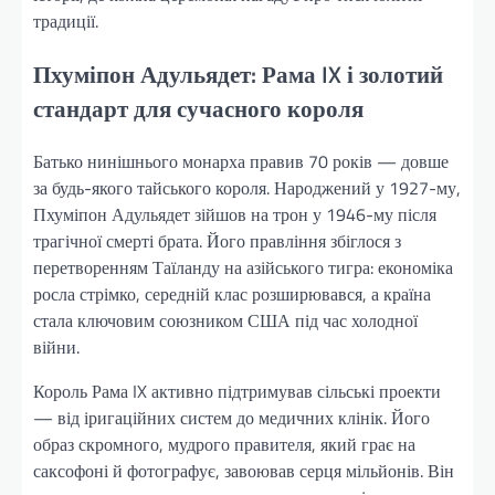
традиції.
Пхуміпон Адульядет: Рама IX і золотий
стандарт для сучасного короля
Батько нинішнього монарха правив 70 років — довше
за будь-якого тайського короля. Народжений у 1927-му,
Пхуміпон Адульядет зійшов на трон у 1946-му після
трагічної смерті брата. Його правління збіглося з
перетворенням Таїланду на азійського тигра: економіка
росла стрімко, середній клас розширювався, а країна
стала ключовим союзником США під час холодної
війни.
Король Рама IX активно підтримував сільські проекти
— від іригаційних систем до медичних клінік. Його
образ скромного, мудрого правителя, який грає на
саксофоні й фотографує, завоював серця мільйонів. Він