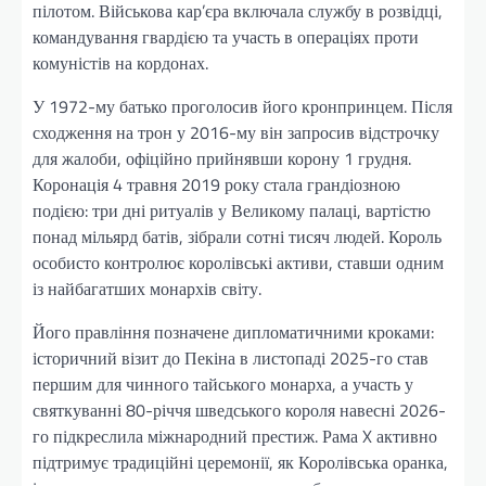
пілотом. Військова кар’єра включала службу в розвідці,
командування гвардією та участь в операціях проти
комуністів на кордонах.
У 1972-му батько проголосив його кронпринцем. Після
сходження на трон у 2016-му він запросив відстрочку
для жалоби, офіційно прийнявши корону 1 грудня.
Коронація 4 травня 2019 року стала грандіозною
подією: три дні ритуалів у Великому палаці, вартістю
понад мільярд батів, зібрали сотні тисяч людей. Король
особисто контролює королівські активи, ставши одним
із найбагатших монархів світу.
Його правління позначене дипломатичними кроками:
історичний візит до Пекіна в листопаді 2025-го став
першим для чинного тайського монарха, а участь у
святкуванні 80-річчя шведського короля навесні 2026-
го підкреслила міжнародний престиж. Рама X активно
підтримує традиційні церемонії, як Королівська оранка,