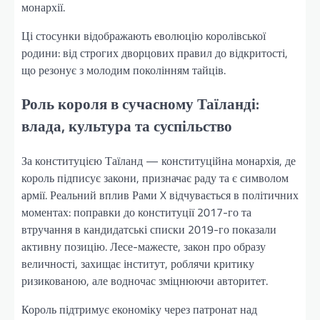
монархії.
Ці стосунки відображають еволюцію королівської
родини: від строгих дворцових правил до відкритості,
що резонує з молодим поколінням тайців.
Роль короля в сучасному Таїланді:
влада, культура та суспільство
За конституцією Таїланд — конституційна монархія, де
король підписує закони, призначає раду та є символом
армії. Реальний вплив Рами X відчувається в політичних
моментах: поправки до конституції 2017-го та
втручання в кандидатські списки 2019-го показали
активну позицію. Лесе-мажесте, закон про образу
величності, захищає інститут, роблячи критику
ризикованою, але водночас зміцнюючи авторитет.
Король підтримує економіку через патронат над