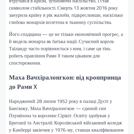
втручався в кризи, зупиняючи насильство, і став
символом стабільності. Смерть 13 жовтня 2016 року
занурила країну в рік жалоби, підкресливши, наскільки
глибоко монархія вплетена в тканину суспільства.
Його спадщина — це не тільки економічний прогрес, а
й модель монарха як батька нації. Сучасний король
Таїланду часто порівнюється з ним, і саме ця тінь
робить правління Рами X таким цікавим для
спостереження.
Маха Вачхіралонгкон: від кронпринца
до Рами X
Народжений 28 липня 1952 року в палаці Дусіт у
Бангкоку, Маха Вачхіралонгкон — єдиний син
Пхуміпона та королеви Сірікіт. Освіту здобував у
Британії та Австралії: Королівський військовий коледж
у Канберрі закінчив у 1976-му, ставши кваліфікованим