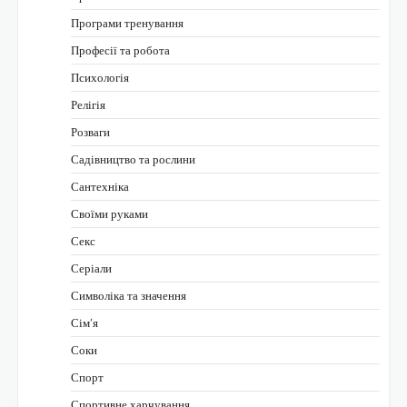
Програми тренування
Професії та робота
Психологія
Релігія
Розваги
Садівництво та рослини
Сантехніка
Своїми руками
Секс
Серіали
Символіка та значення
Сім’я
Соки
Спорт
Спортивне харчування