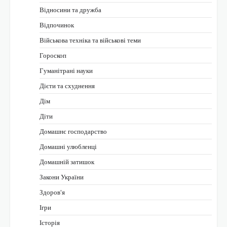
Відносини та дружба
Відпочинок
Військова техніка та військові теми
Гороскоп
Гуманітрані науки
Дієти та схуднення
Дім
Діти
Домашнє господарство
Домашні улюбленці
Домашній затишок
Закони України
Здоров'я
Ігри
Історія