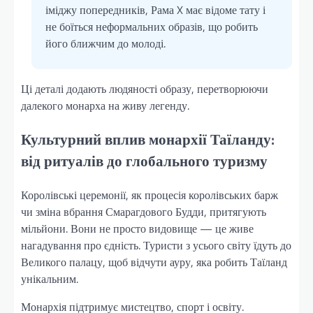
іміджу попередників, Рама X має відоме тату і
не боїться неформальних образів, що робить
його ближчим до молоді.
Ці деталі додають людяності образу, перетворюючи
далекого монарха на живу легенду.
Культурний вплив монархії Таїланду:
від ритуалів до глобального туризму
Королівські церемонії, як процесія королівських барж
чи зміна вбрання Смарагдового Будди, притягують
мільйони. Вони не просто видовище — це живе
нагадування про єдність. Туристи з усього світу їдуть до
Великого палацу, щоб відчути ауру, яка робить Таїланд
унікальним.
Монархія підтримує мистецтво, спорт і освіту.