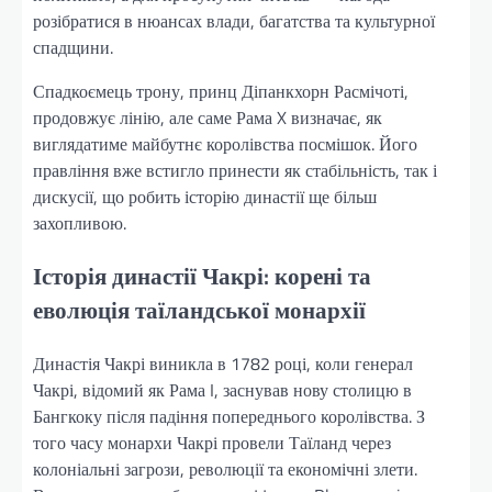
розібратися в нюансах влади, багатства та культурної
спадщини.
Спадкоємець трону, принц Діпанкхорн Расмічоті,
продовжує лінію, але саме Рама X визначає, як
виглядатиме майбутнє королівства посмішок. Його
правління вже встигло принести як стабільність, так і
дискусії, що робить історію династії ще більш
захопливою.
Історія династії Чакрі: корені та
еволюція таїландської монархії
Династія Чакрі виникла в 1782 році, коли генерал
Чакрі, відомий як Рама I, заснував нову столицю в
Бангкоку після падіння попереднього королівства. З
того часу монархи Чакрі провели Таїланд через
колоніальні загрози, революції та економічні злети.