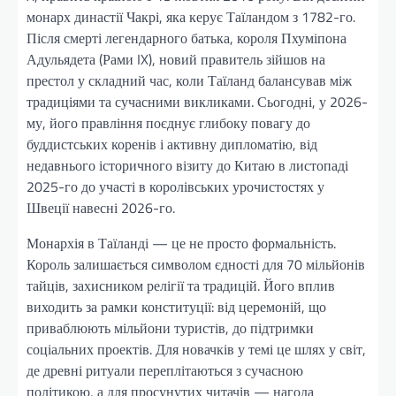
монарх династії Чакрі, яка керує Таїландом з 1782-го.
Після смерті легендарного батька, короля Пхуміпона
Адульядета (Рами IX), новий правитель зійшов на
престол у складний час, коли Таїланд балансував між
традиціями та сучасними викликами. Сьогодні, у 2026-
му, його правління поєднує глибоку повагу до
буддистських коренів і активну дипломатію, від
недавнього історичного візиту до Китаю в листопаді
2025-го до участі в королівських урочистостях у
Швеції навесні 2026-го.
Монархія в Таїланді — це не просто формальність.
Король залишається символом єдності для 70 мільйонів
тайців, захисником релігії та традицій. Його вплив
виходить за рамки конституції: від церемоній, що
приваблюють мільйони туристів, до підтримки
соціальних проектів. Для новачків у темі це шлях у світ,
де древні ритуали переплітаються з сучасною
політикою, а для просунутих читачів — нагода