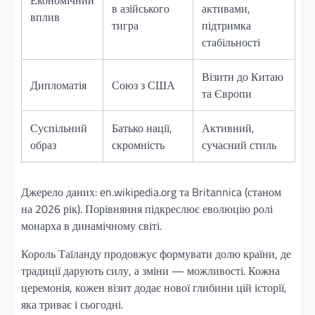
в азійського
активами,
вплив
тигра
підтримка
стабільності
Візити до Китаю
Дипломатія
Союз з США
та Європи
Суспільний
Батько нації,
Активний,
образ
скромність
сучасний стиль
Джерело даних: en.wikipedia.org та Britannica (станом
на 2026 рік). Порівняння підкреслює еволюцію ролі
монарха в динамічному світі.
Король Таїланду продовжує формувати долю країни, де
традиції дарують силу, а зміни — можливості. Кожна
церемонія, кожен візит додає нової глибини цій історії,
яка триває і сьогодні.