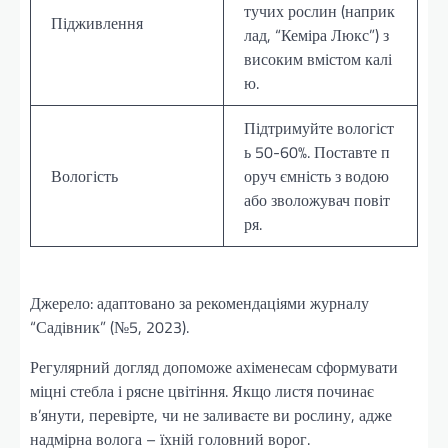
тучих рослин (наприк
Підживлення
лад, “Кеміра Люкс”) з
високим вмістом калі
ю.
Підтримуйте вологіст
ь 50-60%. Поставте п
Вологість
оруч ємність з водою
або зволожувач повіт
ря.
Джерело: адаптовано за рекомендаціями журналу
“Садівник” (№5, 2023).
Регулярний догляд допоможе ахіменесам сформувати
міцні стебла і рясне цвітіння. Якщо листя починає
в’янути, перевірте, чи не заливаєте ви рослину, адже
надмірна волога – їхній головний ворог.