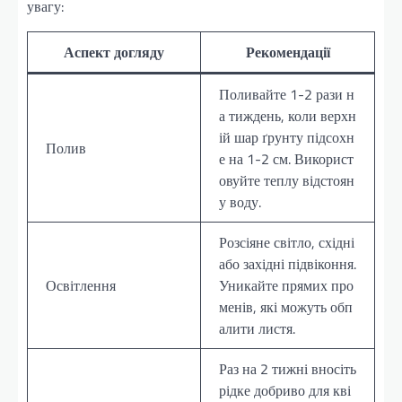
увагу:
Аспект догляду
Рекомендації
Поливайте 1-2 рази н
а тиждень, коли верхн
ій шар ґрунту підсохн
Полив
е на 1-2 см. Використ
овуйте теплу відстоян
у воду.
Розсіяне світло, східні
або західні підвіконня.
Освітлення
Уникайте прямих про
менів, які можуть обп
алити листя.
Раз на 2 тижні вносіть
рідке добриво для кві