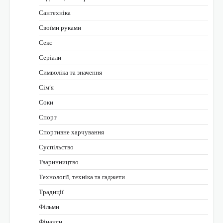
Сантехніка
Своїми руками
Секс
Серіали
Символіка та значення
Сім’я
Соки
Спорт
Спортивне харчування
Суспільство
Тваринництво
Технології, техніка та гаджети
Традиції
Фільми
Фінанси