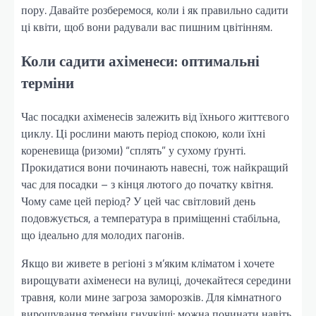
пору. Давайте розберемося, коли і як правильно садити
ці квіти, щоб вони радували вас пишним цвітінням.
Коли садити ахіменеси: оптимальні
терміни
Час посадки ахіменесів залежить від їхнього життєвого
циклу. Ці рослини мають період спокою, коли їхні
кореневища (ризоми) “сплять” у сухому ґрунті.
Прокидатися вони починають навесні, тож найкращий
час для посадки – з кінця лютого до початку квітня.
Чому саме цей період? У цей час світловий день
подовжується, а температура в приміщенні стабільна,
що ідеально для молодих пагонів.
Якщо ви живете в регіоні з м’яким кліматом і хочете
вирощувати ахіменеси на вулиці, дочекайтеся середини
травня, коли мине загроза заморозків. Для кімнатного
вирощування терміни гнучкіші: можна починати навіть