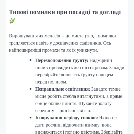
Типові помилки при посадці та догляді
Вирощування ахіменесів – це мистецтво, і помилки
трапляються навіть у досвідчених садівників. Ось
найпоширеніші промахи та як їх уникнути:
Перезволоження ґрунту:
Надмірний
полив призводить до гниття ризом. Завжди
перевіряйте вологість ґрунту пальцем
перед поливом.
Неправильне освітлення:
Занадто темне
місце робить стебла витягнутими, а пряме
сонце обпікає листя. Шукайте золоту
середину – розсіяне світло.
Ігнорування періоду спокою:
Якщо не
дати рослині відпочити взимку, вона
виснажиться і погано цвістиме. Зберігайте