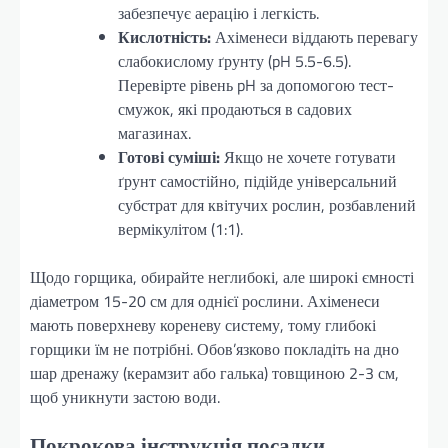
забезпечує аерацію і легкість.
Кислотність:
Ахіменеси віддають перевагу
слабокислому ґрунту (pH 5.5-6.5).
Перевірте рівень pH за допомогою тест-
смужок, які продаються в садових
магазинах.
Готові суміші:
Якщо не хочете готувати
ґрунт самостійно, підійде універсальний
субстрат для квітучих рослин, розбавлений
вермікулітом (1:1).
Щодо горщика, обирайте неглибокі, але широкі ємності
діаметром 15-20 см для однієї рослини. Ахіменеси
мають поверхневу кореневу систему, тому глибокі
горщики їм не потрібні. Обов’язково покладіть на дно
шар дренажу (керамзит або галька) товщиною 2-3 см,
щоб уникнути застою води.
Покрокова інструкція посадки