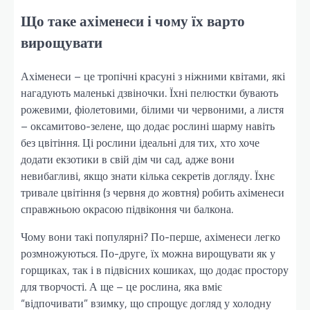
Що таке ахіменеси і чому їх варто
вирощувати
Ахіменеси – це тропічні красуні з ніжними квітами, які
нагадують маленькі дзвіночки. Їхні пелюстки бувають
рожевими, фіолетовими, білими чи червоними, а листя
– оксамитово-зелене, що додає рослині шарму навіть
без цвітіння. Ці рослини ідеальні для тих, хто хоче
додати екзотики в свій дім чи сад, адже вони
невибагливі, якщо знати кілька секретів догляду. Їхнє
тривале цвітіння (з червня до жовтня) робить ахіменеси
справжньою окрасою підвіконня чи балкона.
Чому вони такі популярні? По-перше, ахіменеси легко
розмножуються. По-друге, їх можна вирощувати як у
горщиках, так і в підвісних кошиках, що додає простору
для творчості. А ще – це рослина, яка вміє
“відпочивати” взимку, що спрощує догляд у холодну