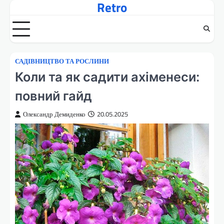
Retro
Перейти
до
вмісту
САДІВНИЦТВО ТА РОСЛИНИ
Коли та як садити ахіменеси:
повний гайд
Олександр Демиденко
20.05.2025