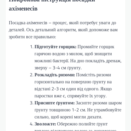
ахіменесів
Посадка ахіменесів – процес, який потребує уваги до
деталей. Ось детальний алгоритм, який допоможе вам
зробити все правильно:
Підготуйте горщик:
Промийте горщик
гарячою водою з милом, щоб знищити
можливі бактерії. На дно покладіть дренаж,
зверху – 3-4 см ґрунту.
Розкладіть ризоми:
Помістіть ризоми
горизонтально на поверхню ґрунту на
відстані 2-3 см один від одного. Якщо
паростки вже є, спрямуйте їх угору.
Присипте ґрунтом:
Засипте ризоми шаром
ґрунту товщиною 1-2 см. Не утрамбовуйте
сильно, щоб корені могли дихати.
Зволожте:
Обережно полийте ґрунт
теплою відстояною водою за допомогою