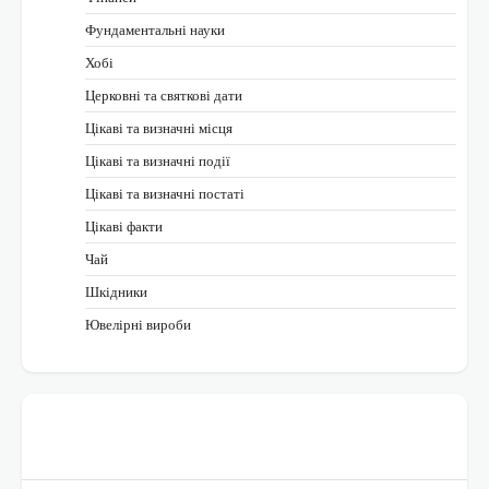
Фундаментальні науки
Хобі
Церковні та святкові дати
Цікаві та визначні місця
Цікаві та визначні події
Цікаві та визначні постаті
Цікаві факти
Чай
Шкідники
Ювелірні вироби