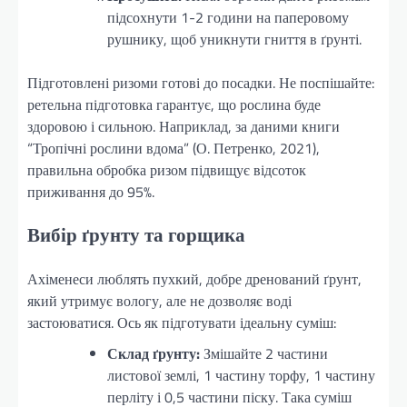
підсохнути 1-2 години на паперовому
рушнику, щоб уникнути гниття в ґрунті.
Підготовлені ризоми готові до посадки. Не поспішайте:
ретельна підготовка гарантує, що рослина буде
здоровою і сильною. Наприклад, за даними книги
“Тропічні рослини вдома” (О. Петренко, 2021),
правильна обробка ризом підвищує відсоток
приживання до 95%.
Вибір ґрунту та горщика
Ахіменеси люблять пухкий, добре дренований ґрунт,
який утримує вологу, але не дозволяє воді
застоюватися. Ось як підготувати ідеальну суміш:
Склад ґрунту:
Змішайте 2 частини
листової землі, 1 частину торфу, 1 частину
перліту і 0,5 частини піску. Така суміш