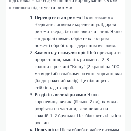
підготовка – ключ до успішного вирощування. Ось як
правильно підготувати ризоми:
Перевірте стан ризом:
Після зимового
зберігання огляньте кореневища. Здорові
ризоми тверді, без плісняви чи гнилі. Якщо
є підозрілі плями, обріжте їх гострим
ножем і обробіть зріз деревним вугіллям.
Замочіть у стимуляторі:
Щоб прискорити
проростання, замочіть ризоми на 2-3
години в розчині “Епіну” (2 краплі на 100
мл води) або слабкому розчині марганцівки
(блідо-рожевий колір). Це підвищить
стійкість до хвороб.
Розділіть великі ризоми:
Якщо
кореневища великі (більше 2 см), їх можна
розрізати на частини, залишивши на
кожній 1-2 бруньки. Це збільшить кількість
рослин.
Просушіть:
Після обробки дайте ризомам