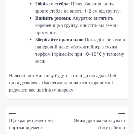
Обріжте стебла:
Після в’янення листя
зріжте стебла на висоті 1-2 см від ґрунту.
Вийміть ризоми:
Акуратно витягніть
кореневища з ґрунту, очистіть від землі і
просушіть.
Зберігайте правильно:
Покладіть ризоми в
паперовий пакет або контейнер з сухим
торфом і тримайте при 10-15°C у темному
місці.
Навесні ризоми знову будуть готові до посадки. Цей
цикл дозволяє ахіменесам залишатися здоровими і
радувати вас цвітінням щороку.
Навігація
⟵
⟶
записів
Що краще: цемент чи
Яким дротом натягувати
портландцемент
сітку рабицю