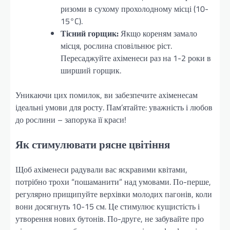
ризоми в сухому прохолодному місці (10-
15°C).
Тісний горщик:
Якщо кореням замало
місця, рослина сповільнює ріст.
Пересаджуйте ахіменеси раз на 1-2 роки в
ширший горщик.
Уникаючи цих помилок, ви забезпечите ахіменесам
ідеальні умови для росту. Пам’ятайте: уважність і любов
до рослини – запорука її краси!
Як стимулювати рясне цвітіння
Щоб ахіменеси радували вас яскравими квітами,
потрібно трохи “пошаманити” над умовами. По-перше,
регулярно прищипуйте верхівки молодих пагонів, коли
вони досягнуть 10-15 см. Це стимулює кущистість і
утворення нових бутонів. По-друге, не забувайте про