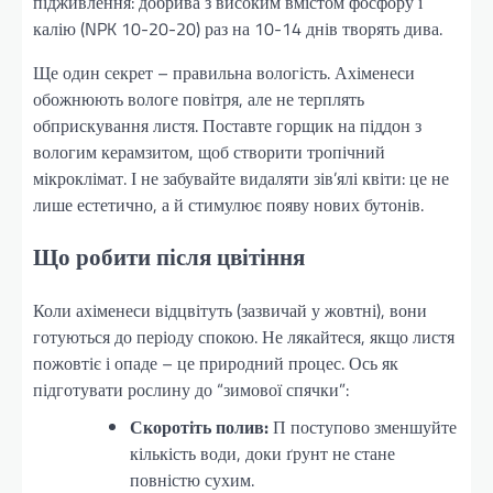
підживлення: добрива з високим вмістом фосфору і
калію (NPK 10-20-20) раз на 10-14 днів творять дива.
Ще один секрет – правильна вологість. Ахіменеси
обожнюють вологе повітря, але не терплять
обприскування листя. Поставте горщик на піддон з
вологим керамзитом, щоб створити тропічний
мікроклімат. І не забувайте видаляти зів’ялі квіти: це не
лише естетично, а й стимулює появу нових бутонів.
Що робити після цвітіння
Коли ахіменеси відцвітуть (зазвичай у жовтні), вони
готуються до періоду спокою. Не лякайтеся, якщо листя
пожовтіє і опаде – це природний процес. Ось як
підготувати рослину до “зимової спячки”:
Скоротіть полив:
П поступово зменшуйте
кількість води, доки ґрунт не стане
повністю сухим.