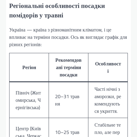
Регіональні особливості посадки
помідорів у травні
Україна — країна з різноманітним кліматом, і це
впливає на терміни посадки. Ось як виглядає графік для
різних регіонів:
Рекомендов
Особливост
Регіон
ані терміни
і
посадки
Часті нічні з
Північ (Жит
20–31 трав
аморозки, ре
омирська, Ч
ня
комендують
ернігівська)
ся укриття.
Стабільне те
Центр (Київ
10–25 трав
пло, але пер
ська, Черкас