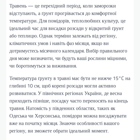
Травень — це перехідний період, коли заморозки
відступають, а ґрунт прогрівається до комфортної
температури. Для помідорів, теплолюбних культур, це
ідеальний час для висадки розсади у відкритий ґрунт
або теплицю. Однак терміни залежать від регіону,
кліматичних умов і навіть фаз місяця, якщо ви
дотримуєтесь місячного календаря. Вибір правильного
дня може визначити, чи будуть ваші рослини міцними,
чи боротимуться за виживання.
Температура ґрунту в травні має бути не нижче 15°C на
глибині 10 см, щоб корені розсади могли активно
розвиватися. У північних регіонах України, де весна
приходить пізніше, посадку часто переносять на кінець
травня. Натомість у південних областях, таких як
Одеська чи Херсонська, помідори можна висаджувати
вже на початку місяця. Знаючи особливості вашого
регіону, ви зможете обрати ідеальний момент.