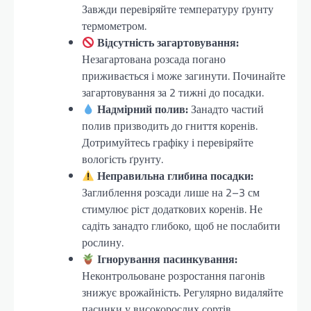
Завжди перевіряйте температуру ґрунту
термометром.
Відсутність загартовування:
Незагартована розсада погано
приживається і може загинути. Починайте
загартовування за 2 тижні до посадки.
Надмірний полив:
Занадто частий
полив призводить до гниття коренів.
Дотримуйтесь графіку і перевіряйте
вологість ґрунту.
Неправильна глибина посадки:
Заглиблення розсади лише на 2–3 см
стимулює ріст додаткових коренів. Не
садіть занадто глибоко, щоб не послабити
рослину.
Ігнорування пасинкування:
Неконтрольоване розростання пагонів
знижує врожайність. Регулярно видаляйте
пасинки у високорослих сортів.