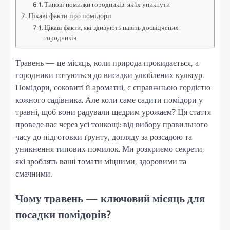
Типові помилки городників: як їх уникнути
Цікаві факти про помідори
Цікаві факти, які здивують навіть досвідчених
городників
Травень — це місяць, коли природа прокидається, а
городники готуються до висадки улюблених культур.
Помідори, соковиті й ароматні, є справжньою гордістю
кожного садівника. Але коли саме садити помідори у
травні, щоб вони радували щедрим урожаєм? Ця стаття
проведе вас через усі тонкощі: від вибору правильного
часу до підготовки ґрунту, догляду за розсадою та
уникнення типових помилок. Ми розкриємо секрети,
які зроблять ваші томати міцними, здоровими та
смачними.
Чому травень — ключовий місяць для
посадки помідорів?