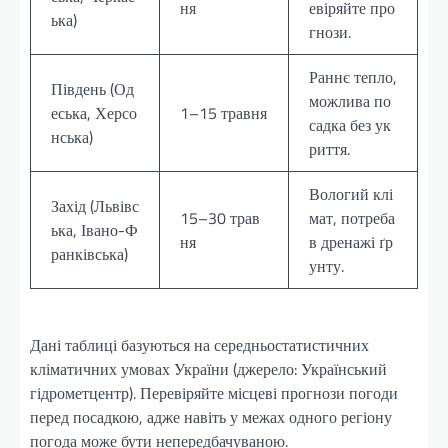
ня
евіряйте про
ька)
гнози.
Раннє тепло,
Південь (Од
можлива по
еська, Херсо
1–15 травня
садка без ук
нська)
риття.
Вологий клі
Захід (Львівс
15–30 трав
мат, потреба
ька, Івано-Ф
ня
в дренажі ґр
ранківська)
унту.
Дані таблиці базуються на середньостатистичних
кліматичних умовах України (джерело: Український
гідрометцентр). Перевіряйте місцеві прогнози погоди
перед посадкою, адже навіть у межах одного регіону
погода може бути непередбачуваною.