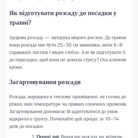
Як підготувати розсаду до посадки у
травні?
Здорова розсада — запорука міцних рослин. До травня
ваша розсада має бути 25–30 см заввишки, мати 6–8
справжніх листків і міцне стебло. Але як підготувати її
до пересадки, щоб вона не зазнала стресу? Ось ключові
кроки.
Загартовування розсади
Розсада, вирощена в теплому приміщенні, не готова до
різких змін температури чи прямих сонячних променів.
Загартовування допомагає їй адаптуватися до умов
відкритого ґрунту. Починайте цей процес за 10–14
днів до посадки.
Перші дні:
Виносьте розсаду на затінене