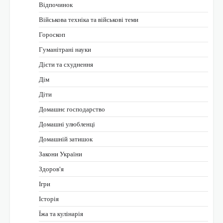
Відпочинок
Військова техніка та військові теми
Гороскоп
Гуманітрані науки
Дієти та схуднення
Дім
Діти
Домашнє господарство
Домашні улюбленці
Домашній затишок
Закони України
Здоров'я
Ігри
Історія
Їжа та кулінарія