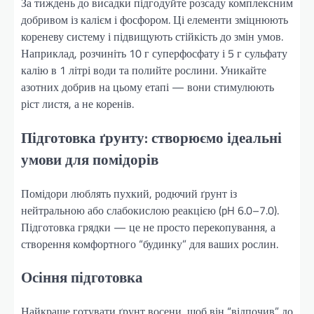
За тиждень до висадки підгодуйте розсаду комплексним
добривом із калієм і фосфором. Ці елементи зміцнюють
кореневу систему і підвищують стійкість до змін умов.
Наприклад, розчиніть 10 г суперфосфату і 5 г сульфату
калію в 1 літрі води та полийте рослини. Уникайте
азотних добрив на цьому етапі — вони стимулюють
ріст листя, а не коренів.
Підготовка ґрунту: створюємо ідеальні
умови для помідорів
Помідори люблять пухкий, родючий ґрунт із
нейтральною або слабокислою реакцією (pH 6.0–7.0).
Підготовка грядки — це не просто перекопування, а
створення комфортного “будинку” для ваших рослин.
Осіння підготовка
Найкраще готувати ґрунт восени, щоб він “відпочив” до