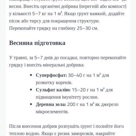
весни. Внесіть органічні добрива (перегній або компост)
у кількості 5–7 кг на 1 м². Якщо ґрунт важкий, додайте
пісок або тирсу для покращення структури.
Перекопайте грядку на глибину 25–30 см.
Весняна підготовка
У травні, за 5–7 днів до посадки, повторно перекопайте
грядку і внесіть мінеральні добрива:
Суперфосфат:
30–40 г на 1 м² для
розвитку коренів.
Сульфат калію:
15–20 г на 1 м² для
підвищення імунітету рослин.
Деревна зола:
200 г на 1 м² як джерело
мікроелементів.
Після внесення добрив розпушіть ґрунт і полийте його
теплою водою. Якщо є ризик заморозків, накрийте