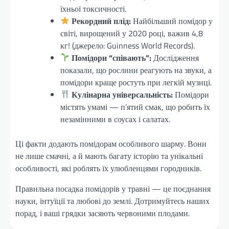
їхньої токсичності.
Рекордний плід:
Найбільший помідор у
світі, вирощений у 2020 році, важив 4,8
кг! (джерело: Guinness World Records).
Помідори “співають”:
Дослідження
показали, що рослини реагують на звуки, а
помідори краще ростуть при легкій музиці.
Кулінарна універсальність:
Помідори
містять умамі — п’ятий смак, що робить їх
незамінними в соусах і салатах.
Ці факти додають помідорам особливого шарму. Вони
не лише смачні, а й мають багату історію та унікальні
особливості, які роблять їх улюбленцями городників.
Правильна посадка помідорів у травні — це поєднання
науки, інтуїції та любові до землі. Дотримуйтесь наших
порад, і ваші грядки засяють червоними плодами.