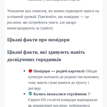
Уникаючи цих помилок, ви значно підвищите шанси на
успішний урожай. Пам’ятайте, що помідори — це
рослини, які потребують уваги, але щедро
винагороджують за турботу.
Цікаві факти про помідори
Цікаві факти, які здивують навіть
досвідчених городників
Помідори — родичі картоплі:
Обидві
культури належать до родини пасльонових,
тому мають схожі вимоги до ґрунту і
догляду.
Колись вважалися отруйними:
У
Європі XVI століття помідори вирощували
як декоративні рослини, побоюючись