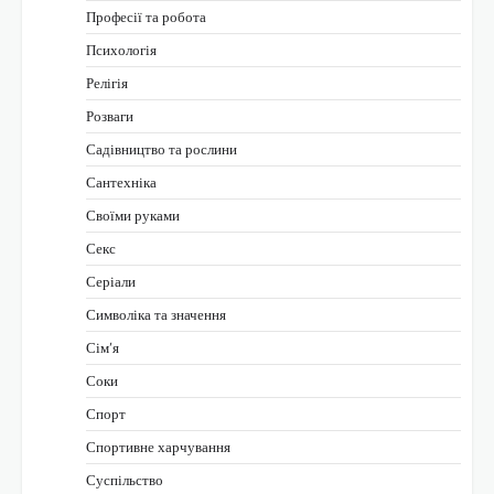
Професії та робота
Психологія
Релігія
Розваги
Садівництво та рослини
Сантехніка
Своїми руками
Секс
Серіали
Символіка та значення
Сім’я
Соки
Спорт
Спортивне харчування
Суспільство