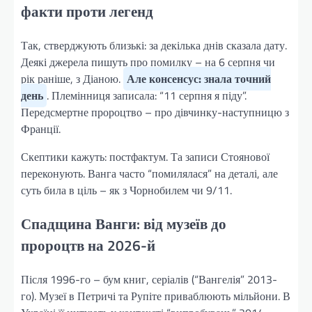
факти проти легенд
Так, стверджують близькі: за декілька днів сказала дату.
Деякі джерела пишуть про помилку – на 6 серпня чи
рік раніше, з Діаною.
Але консенсус: знала точний
день
. Племінниця записала: “11 серпня я піду”.
Передсмертне пророцтво – про дівчинку-наступницю з
Франції.
Скептики кажуть: постфактум. Та записи Стоянової
переконують. Ванга часто “помилялася” на деталі, але
суть била в ціль – як з Чорнобилем чи 9/11.
Спадщина Ванги: від музеїв до
пророцтв на 2026-й
Після 1996-го – бум книг, серіалів (“Вангелія” 2013-
го). Музеї в Петричі та Рупіте приваблюють мільйони. В