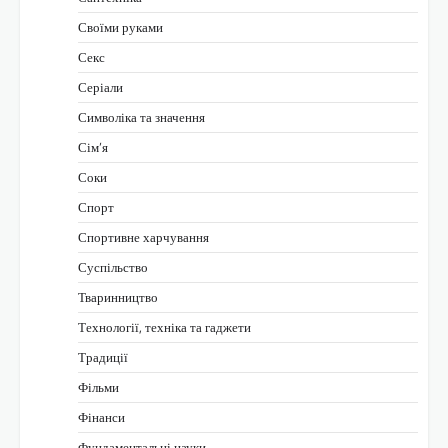
Своїми руками
Секс
Серіали
Символіка та значення
Сім’я
Соки
Спорт
Спортивне харчування
Суспільство
Тваринництво
Технології, техніка та гаджети
Традиції
Фільми
Фінанси
Фундаментальні науки