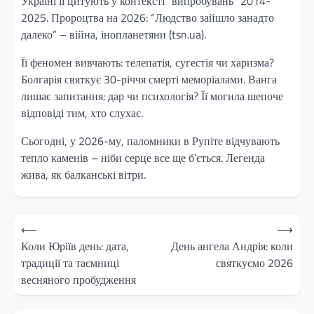
Україні її цитують у контексті “випробувань” 2014-
2025. Пророцтва на 2026: “Людство зайшло занадто
далеко” – війна, інопланетяни (tsn.ua).
Її феномен вивчають: телепатія, сугестія чи харизма?
Болгарія святкує 30-річчя смерті меморіалами. Ванга
лишає запитання: дар чи психологія? Її могила шепоче
відповіді тим, хто слухає.
Сьогодні, у 2026-му, паломники в Рупіте відчувають
тепло каменів – ніби серце все ще б’ється. Легенда
жива, як балканські вітри.
Навігація
⟵
⟶
записів
Коли Юріїв день: дата,
День ангела Андрія: коли
традиції та таємниці
святкуємо 2026
весняного пробудження