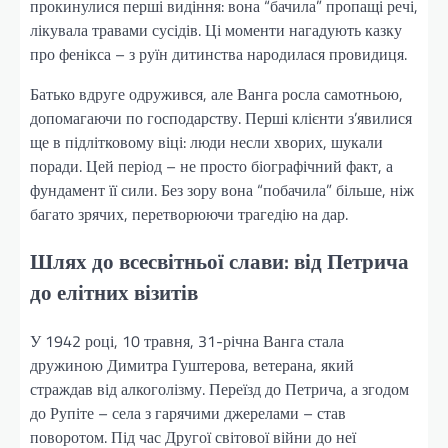
прокинулися перші видіння: вона “бачила” пропащі речі,
лікувала травами сусідів. Ці моменти нагадують казку
про фенікса – з руїн дитинства народилася провидиця.
Батько вдруге одружився, але Ванга росла самотньою,
допомагаючи по господарству. Перші клієнти з’явилися
ще в підлітковому віці: люди несли хворих, шукали
поради. Цей період – не просто біографічний факт, а
фундамент її сили. Без зору вона “побачила” більше, ніж
багато зрячих, перетворюючи трагедію на дар.
Шлях до всесвітньої слави: від Петрича
до елітних візитів
У 1942 році, 10 травня, 31-річна Ванга стала
дружиною Димитра Гуштерова, ветерана, який
страждав від алкоголізму. Переїзд до Петрича, а згодом
до Рупіте – села з гарячими джерелами – став
поворотом. Під час Другої світової війни до неї