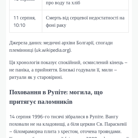
про воду та хліб
11 серпня,
Смерть від серцевої недостатності на
10:10
фоні раку
Джерела даних: медичні архіви Болгарії, спогади
племінниці (uk.wikipedia.org).
Ця хронологія показує спокійний, осмислений кінець –
не паніка, а прийняття. Близькі годували її, мили –
ритуали як у старовірині.
Поховання в Рупіте: могила, що
притягує паломників
14 серпня 1996-го тисячі зібралися в Рупіте. Вангу
поховали не на кладовищі, а біля церкви Св. Параскевії
– біломраморна плита з хрестом, оточена трояндами.