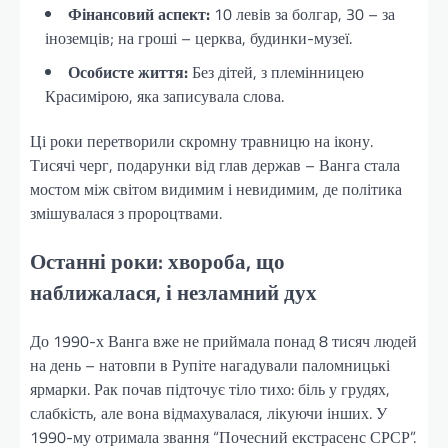
Фінансовий аспект:
10 левів за болгар, 30 – за
іноземців; на гроші – церква, будинки-музеї.
Особисте життя:
Без дітей, з племінницею
Красимірою, яка записувала слова.
Ці роки перетворили скромну травницю на ікону.
Тисячі черг, подарунки від глав держав – Ванга стала
мостом між світом видимим і невидимим, де політика
змішувалася з пророцтвами.
Останні роки: хвороба, що
наближалася, і незламний дух
До 1990-х Ванга вже не приймала понад 8 тисяч людей
на день – натовпи в Рупіте нагадували паломницькі
ярмарки. Рак почав підточує тіло тихо: біль у грудях,
слабкість, але вона відмахувалася, лікуючи інших. У
1990-му отримала звання “Почесний екстрасенс СРСР”.