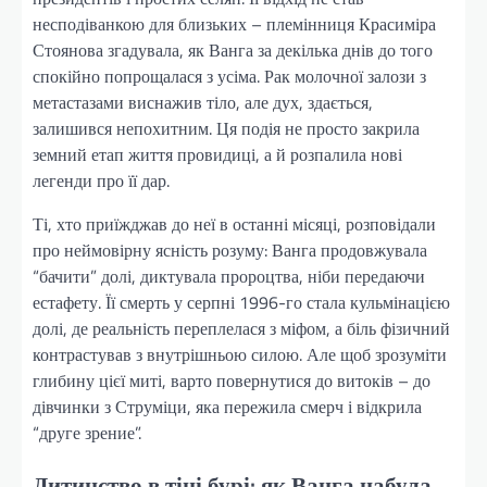
несподіванкою для близьких – племінниця Красиміра
Стоянова згадувала, як Ванга за декілька днів до того
спокійно попрощалася з усіма. Рак молочної залози з
метастазами виснажив тіло, але дух, здається,
залишився непохитним. Ця подія не просто закрила
земний етап життя провидиці, а й розпалила нові
легенди про її дар.
Ті, хто приїжджав до неї в останні місяці, розповідали
про неймовірну ясність розуму: Ванга продовжувала
“бачити” долі, диктувала пророцтва, ніби передаючи
естафету. Її смерть у серпні 1996-го стала кульмінацією
долі, де реальність переплелася з міфом, а біль фізичний
контрастував з внутрішньою силою. Але щоб зрозуміти
глибину цієї миті, варто повернутися до витоків – до
дівчинки з Струміци, яка пережила смерч і відкрила
“друге зрение”.
Дитинство в тіні бурі: як Ванга набула