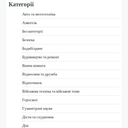
Категорії
Авто та мототехніка
Алкоголь
Без категорії
Безпека
Бодибілдинг
Будівництво та ремонт
Ванна кімната
Відносини та дружба
Відпочинок
Військова техніка та військові теми
Гороскоп
Гуманітрані науки
Дієти та схуднення
Дім