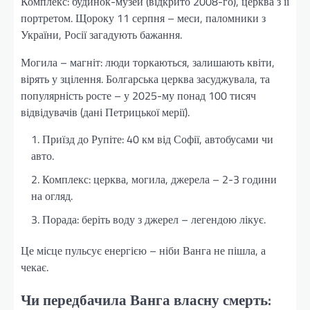
Комплекс: будинок-музей (відкрито 2008-го), церква з її
портретом. Щороку 11 серпня – меси, паломники з
України, Росії загадують бажання.
Могила – магніт: люди торкаються, залишають квіти,
вірять у зцілення. Болгарська церква засуджувала, та
популярність росте – у 2025-му понад 100 тисяч
відвідувачів (дані Петрицької мерії).
Приїзд до Рупіте: 40 км від Софії, автобусами чи
авто.
Комплекс: церква, могила, джерела – 2-3 години
на огляд.
Порада: беріть воду з джерел – легендою лікує.
Це місце пульсує енергією – ніби Ванга не пішла, а
чекає.
Чи передбачила Ванга власну смерть: