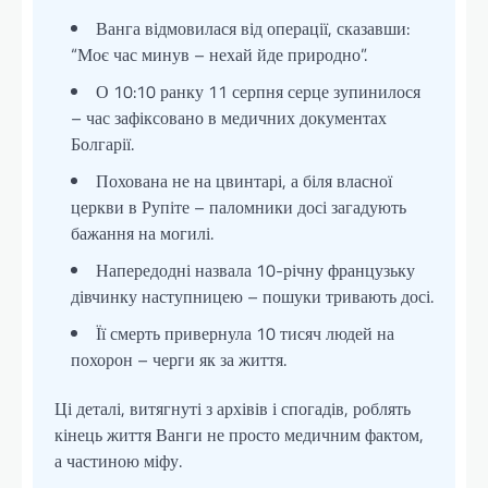
Ванга відмовилася від операції, сказавши:
“Моє час минув – нехай йде природно”.
О 10:10 ранку 11 серпня серце зупинилося
– час зафіксовано в медичних документах
Болгарії.
Похована не на цвинтарі, а біля власної
церкви в Рупіте – паломники досі загадують
бажання на могилі.
Напередодні назвала 10-річну французьку
дівчинку наступницею – пошуки тривають досі.
Її смерть привернула 10 тисяч людей на
похорон – черги як за життя.
Ці деталі, витягнуті з архівів і спогадів, роблять
кінець життя Ванги не просто медичним фактом,
а частиною міфу.