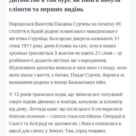
сліпоти та перших видінь
Народилася Вангелія Пандева Сурчева на початку XX
століття в бідній родині османського македонського
містечка Струміца. Болгарські джерела називають 31
січня 1911 року днем її появи на світ, хоча в інших
хроніках трапляється 3 жовтня чи навіть 21 січня – ці
розбіжності додають містики ще з народження.
Недоношена крихітка вижила в часи воєн і голоду, коли
мати пішла з життя, а батько, Панде Сурчев, боровся за
виживання родини в вихорі Балканських війн.
У 12 років трапилася подія, що змінила все: потужний
смерч підняв дівчинку в повітря, кинувши за кілометр
від дому. Легенда каже, що після цього її очі вкрилися
білесою пеленою – сліпота стала постійною. Операції в
Скоп’є та Белграді не допомогли, і Ванга опинилася в
школі для сліпих у Земуні. Там, серед темряви,