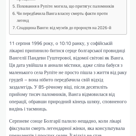
Поховання в Рупіте: могила, що притягує паломників
Чи передбачила Ванга власну смерть: факти проти
легенд
Спадщина Ванги: від музеїв до пророцтв на 2026-й
11 серпня 1996 року, о 10:10 ранку, у софійській
лікарні припинило битися серце болгарської провидиці
Вангелії Пандеви Гуштерової, відомої світові як Ванга.
Ця дата увійшла в аннали містики, адже сліпа бабуся з
маленького села Рупіте не просто пішла з життя від раку
грудей – вона нібито передбачила свій відхід
заздалегідь. У 85-річному віці, після десятиліть
прийому тисяч паломників, Ванга відмовилася від
операції, обравши природний кінець шляху, сповненого
видінь і таємниць.
Серпневе сонце Болгарії палило нещадно, коли лікарі
фіксували смерть легендарної жінки, яка консультувала
президентів і простих селян. Її відхід не став