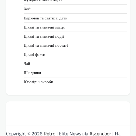
Хобі
Церковні та святкові дати
Цікаві та визначні місця
Цікаві та визначні події
Цікаві та визначні постаті
Цікаві факти
Чай
Шкідники
Ювелірні вироби
Copyright © 2026
Retro
| Elite News від
Ascendoor
| На