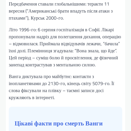
Передбачення ставали глобальнішими: теракти 11
вересня (“Американські брати впадуть після атаки з
птахами”), Курськ 2000-го.
Літо 1996-го: 6 серпня госпіталізація в Софії. Лікарі
пропонували надріз для полегшення дихання, операцію
– відмовилася. Приймала відвідувачів лежачи, “бачила”
їхні долі. Племінниця згадувала: “Вона знала, що йде”.
Цей період – суміш болю й просвітлення, де фізичний
занепад контрастував з ментальною силою.
Ванга диктувала про майбутнє: контакти з
інопланетянами до 2130-го, кінець світу 5079-го. Її
слова фіксували на плівку – таємні записи досі
кружляють в інтернеті.
Цікаві факти про смерть Ванги