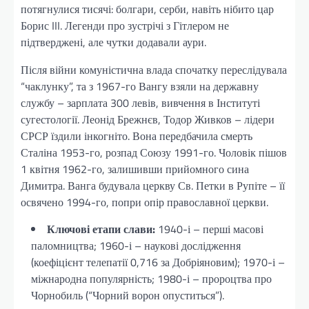
потягнулися тисячі: болгари, серби, навіть нібито цар
Борис III. Легенди про зустрічі з Гітлером не
підтверджені, але чутки додавали аури.
Після війни комуністична влада спочатку переслідувала
“чаклунку”, та з 1967-го Вангу взяли на державну
службу – зарплата 300 левів, вивчення в Інституті
сугестології. Леонід Брежнєв, Тодор Живков – лідери
СРСР їздили інкогніто. Вона передбачила смерть
Сталіна 1953-го, розпад Союзу 1991-го. Чоловік пішов
1 квітня 1962-го, залишивши прийомного сина
Димитра. Ванга будувала церкву Св. Петки в Рупіте – її
освячено 1994-го, попри опір православної церкви.
Ключові етапи слави:
1940-і – перші масові
паломництва; 1960-і – наукові дослідження
(коефіцієнт телепатії 0,716 за Добріяновим); 1970-і –
міжнародна популярність; 1980-і – пророцтва про
Чорнобиль (“Чорний ворон опуститься”).