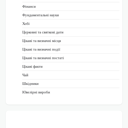
Фінанси
Фундаментальні науки
Хобі
Церковні та святкові дати
Цікаві та визначні місця
Цікаві та визначні події
Цікаві та визначні постаті
Цікаві факти
Чай
Шкідники
Ювелірні вироби