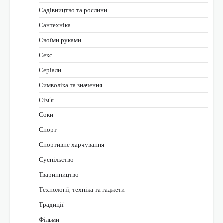
Садівництво та рослини
Сантехніка
Своїми руками
Секс
Серіали
Символіка та значення
Сім’я
Соки
Спорт
Спортивне харчування
Суспільство
Тваринництво
Технології, техніка та гаджети
Традиції
Фільми