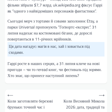
фільми зібрали $7,7 млрд. uk.wikipedia.org фіксує Гаррі
як “одного з найвідоміших персонажів фантастики”.
Сьогодні мерч з тортами й совами заполонює Etsy, а
парки Universal пропонують “Гоґвортс-експрес”. 31
липня надихає на костюмовані бігани, де дорослі
повертаються в 11-річних мрійників.
Ця дата нагадує: магія в нас, хай і ховається під
сходами.
Гаррі росте в наших серцях, а 31 липня кличе на нові
пригоди – чи то reread книг, чи фестиваль під зорями.
Хто знає, що принесе наступний липень?
Навігація
⟵
⟶
записів
Коли заготовляти березові
Коли Весняний Микола
бруньки: точний час і
2026: дата, традиції та