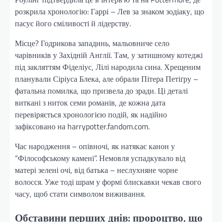
розкрила хронологію: Гаррі – Лев за знаком зодіаку, що
пасує його сміливості й лідерству.
Місце? Годрикова западинь, мальовниче село
чарівників у Західній Англії. Там, у затишному котеджі
під закляттям Фіделіус, Лілі народила сина. Хрещеним
планували Сіріуса Блека, але обрали Пітера Петіґру –
фатальна помилка, що призвела до зради. Ці деталі
виткані з ниток семи романів, де кожна дата
перевіряється хронологією подій, як надійно
зафіксовано на harrypotter.fandom.com.
Час народження – опівночі, як натякає канон у
“Філософському камені”. Немовля успадкувало від
матері зелені очі, від батька – неслухняне чорне
волосся. Уже тоді шрам у формі блискавки чекав свого
часу, щоб стати символом виживання.
Обставини перших днів: пророцтво, що