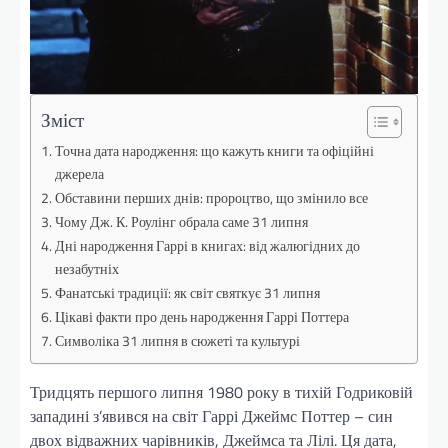
Зміст
Точна дата народження: що кажуть книги та офіційні
джерела
Обставини перших днів: пророцтво, що змінило все
Чому Дж. К. Роулінг обрала саме 31 липня
Дні народження Гаррі в книгах: від жалюгідних до
незабутніх
Фанатські традиції: як світ святкує 31 липня
Цікаві факти про день народження Гаррі Поттера
Символіка 31 липня в сюжеті та культурі
Тридцять першого липня 1980 року в тихій Годриковій
западині з’явився на світ Гаррі Джеймс Поттер – син
двох відважних чарівників, Джеймса та Лілі. Ця дата,