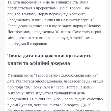
Та дата народження – це не випадковість. Вона
переплітається з пророцтвом Сибілі Трелоні, яке
обіцяло Темному Лорду поразку від хлопчика,
народженого “в кінці липня чи на початку серпня”.
Гаррі ідеально вписався в цю загадку, поряд із Невілом
Лонґботомом, народженим 30 липня. Саме тому перші
місяці його життя минали в напрузі, з постійними
переїздами й охороною.
Точна дата народження: що кажуть
книги та офіційні джерела
У першій книзі “Гаррі Поттер і філософський камінь”
дата з’являється опосередковано, через розповідь Геґріда
про події 1981 року. Але в “Гаррі Поттер і в’язень
Азкабану” чітко згадується тринадцятий день
народження 31 липня 1993-го – Гаррі сидить самотньо
в домі Дурслів, чекаючи листа з Гоґвортсу. Дж. К.
Роулінг підтвердила це в інтерв’ю та на Pottermore, де