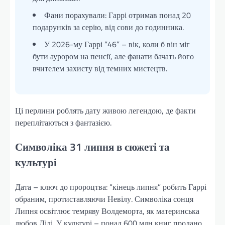
Фани порахували: Гаррі отримав понад 20
подарунків за серію, від сови до годинника.
У 2026-му Гаррі “46” – вік, коли б він міг
бути аурором на пенсії, але фанати бачать його
вчителем захисту від темних мистецтв.
Ці перлини роблять дату живою легендою, де факти
переплітаються з фантазією.
Символіка 31 липня в сюжеті та
культурі
Дата – ключ до пророцтва: “кінець липня” робить Гаррі
обраним, протиставляючи Невілу. Символіка сонця
Липня освітлює темряву Волдеморта, як материнська
любов Лілі. У культурі – понад 600 млн книг продано,