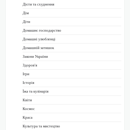
Дієти та схуднення
Дім
Діти
Домашнє господарство
Домашні улюбленці
Домашній затишок
Закони України
Здоров'я
Ігри
Історія
Їжа та кулінарія
Квіти
Космос
Краса
Культура та мистецтво