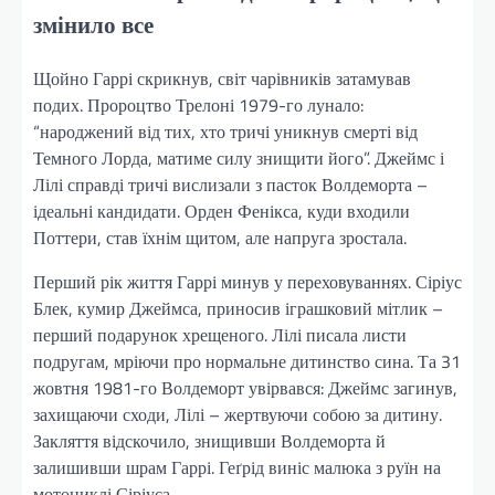
змінило все
Щойно Гаррі скрикнув, світ чарівників затамував
подих. Пророцтво Трелоні 1979-го лунало:
“народжений від тих, хто тричі уникнув смерті від
Темного Лорда, матиме силу знищити його”. Джеймс і
Лілі справді тричі вислизали з пасток Волдеморта –
ідеальні кандидати. Орден Фенікса, куди входили
Поттери, став їхнім щитом, але напруга зростала.
Перший рік життя Гаррі минув у переховуваннях. Сіріус
Блек, кумир Джеймса, приносив іграшковий мітлик –
перший подарунок хрещеного. Лілі писала листи
подругам, мріючи про нормальне дитинство сина. Та 31
жовтня 1981-го Волдеморт увірвався: Джеймс загинув,
захищаючи сходи, Лілі – жертвуючи собою за дитину.
Закляття відскочило, знищивши Волдеморта й
залишивши шрам Гаррі. Геґрід виніс малюка з руїн на
мотоциклі Сіріуса.