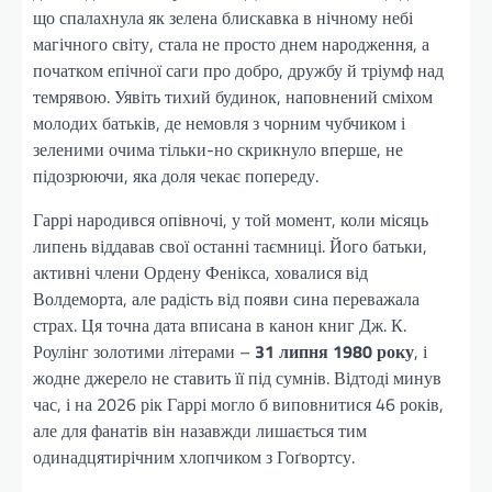
що спалахнула як зелена блискавка в нічному небі
магічного світу, стала не просто днем народження, а
початком епічної саги про добро, дружбу й тріумф над
темрявою. Уявіть тихий будинок, наповнений сміхом
молодих батьків, де немовля з чорним чубчиком і
зеленими очима тільки-но скрикнуло вперше, не
підозрюючи, яка доля чекає попереду.
Гаррі народився опівночі, у той момент, коли місяць
липень віддавав свої останні таємниці. Його батьки,
активні члени Ордену Фенікса, ховалися від
Волдеморта, але радість від появи сина переважала
страх. Ця точна дата вписана в канон книг Дж. К.
Роулінг золотими літерами –
31 липня 1980 року
, і
жодне джерело не ставить її під сумнів. Відтоді минув
час, і на 2026 рік Гаррі могло б виповнитися 46 років,
але для фанатів він назавжди лишається тим
одинадцятирічним хлопчиком з Гоґвортсу.