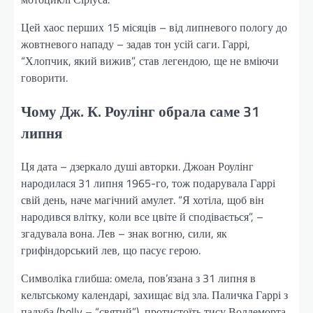
Цей хаос перших 15 місяців – від липневого пологу до
жовтневого нападу – задав тон усій саги. Гаррі,
“Хлопчик, який вижив”, став легендою, ще не вміючи
говорити.
Чому Дж. К. Роулінг обрала саме 31
липня
Ця дата – дзеркало душі авторки. Джоан Роулінг
народилася 31 липня 1965-го, тож подарувала Гаррі
свій день, наче магічний амулет. “Я хотіла, щоб він
народився влітку, коли все цвіте й сподівається”, –
згадувала вона. Лев – знак вогню, сили, як
грифіндорський лев, що пасує герою.
Символіка глибша: омела, пов’язана з 31 липня в
кельтському календарі, захищає від зла. Паличка Гаррі з
падуба (holly – “святий”), протистоїть тису Волдеморта.