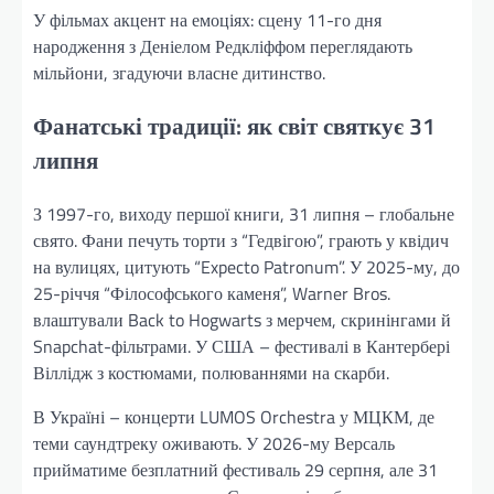
У фільмах акцент на емоціях: сцену 11-го дня
народження з Деніелом Редкліффом переглядають
мільйони, згадуючи власне дитинство.
Фанатські традиції: як світ святкує 31
липня
З 1997-го, виходу першої книги, 31 липня – глобальне
свято. Фани печуть торти з “Гедвігою”, грають у квідич
на вулицях, цитують “Expecto Patronum”. У 2025-му, до
25-річчя “Філософського каменя”, Warner Bros.
влаштували Back to Hogwarts з мерчем, скринінгами й
Snapchat-фільтрами. У США – фестивалі в Кантербері
Віллідж з костюмами, полюваннями на скарби.
В Україні – концерти LUMOS Orchestra у МЦКМ, де
теми саундтреку оживають. У 2026-му Версаль
прийматиме безплатний фестиваль 29 серпня, але 31