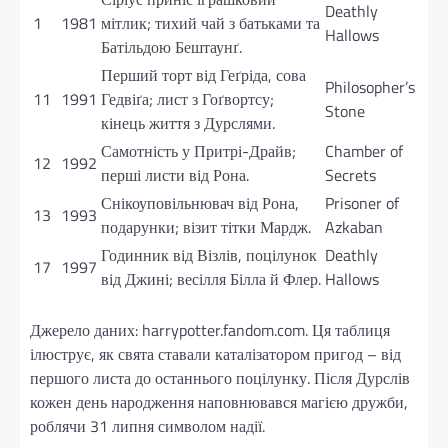
Deathly
1
1981
мітлик; тихий чай з батьками та
Hallows
Батільдою Бештаунґ.
Перший торт від Геґріда, сова
Philosopher’s
11
1991
Гедвіґа; лист з Гоґвортсу;
Stone
кінець життя з Дурслями.
Самотність у Притрі-Драйв;
Chamber of
12
1992
перші листи від Рона.
Secrets
Снікоуповільнювач від Рона,
Prisoner of
13
1993
подарунки; візит тітки Мардж.
Azkaban
Годинник від Візлів, поцілунок
Deathly
17
1997
від Джині; весілля Білла й Флер.
Hallows
Джерело даних: harrypotter.fandom.com. Ця таблиця
ілюструє, як свята ставали каталізатором пригод – від
першого листа до останнього поцілунку. Після Дурслів
кожен день народження наповнювався магією дружби,
роблячи 31 липня символом надії.