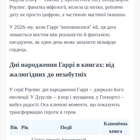
Роулінг, фанатка міфології, вплела ці нитки, роблячи
дату не просто цифрою, а частиною магічної тканини.
У 2026-му, коли Гаррі “виповнилося” 46, ця дата
лишається мостом між реальністю й фантазією,
нагадуючи, як один день може запалити мільярди
сердець.
Дні народження Гаррі в книгах: від
жалюгідних до незабутніх
У серії Роулінг дні народження Гаррі – дзеркало його
еволюції. У Дурслів – ігнор і знущання, у Гоґвортсі –
вибух радості. Ось ключові моменти, що показують
трансформацію сироти в героя.
Канонічна
Вік
Рік
Події
книга
Сіріус приніс іграшковий