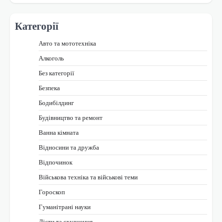
Категорії
Авто та мототехніка
Алкоголь
Без категорії
Безпека
Бодибілдинг
Будівництво та ремонт
Ванна кімната
Відносини та дружба
Відпочинок
Військова техніка та військові теми
Гороскоп
Гуманітрані науки
Дієти та схуднення