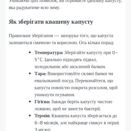
Уникаючи цих помилок, ви отримаєте ідеальну капусту,
яка радуватиме всю зиму.
Як зберігати квашену капусту
Правильне зберігання — запорука того, що капуста
залишиться смачною та корисною. Ось кілька порад:
Температура:
Зберігайте капусту при 0–
5°C. Ідеально підходять підвал,
холодильник або засклений балкон.
Тара:
Використовуйте скляні банки чи
емальований посуд. Переконайтеся, що
капуста повністю покрита розсолом, щоб
уникнути псування.
Гігієна:
Завжди беріть капусту чистою
ложкою, щоб не занести бактерії.
Термін:
Квашена капуста зберігається до
6–8 місяців, але найкраще смакує в перші
3 місяці.