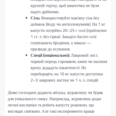
крупній тертці, щоб шматочки не були
надто дрібними.
Сіль:
Використовуйте кам’яну сіль без
добавок (йоду чи антизлежувачів). На 1 кг
капусти потрібно 20–25 г солі (приблизно
1 ст. л. без гірки). Занадто багато солі
сповільнить бродіння, а замало —
призведе до псування.
Спеції (опціонально):
Лавровий лист,
чорний перець горошком, кмин чи насіння
кропу додадуть пікантності. Не
переборщіть: на 10 кг капусти достатньо
2–3 лаврових листки чи 1 ч. л. спецій.
Деякі господині додають яблука, журавлину чи буряк
для унікального смаку. Наприклад, журавлина додає
легкої кислинки та робить капусту рожевою, що
виглядає святково. Але такі експерименти краще