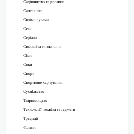
Садівництво та рослини
Сантехніка
Своїми руками
Секс
Серіали
Символіка та значення
Сім’я
Соки
Спорт
Спортивне харчування
Суспільство
Тваринництво
Технології, техніка та гаджети
Традиції
Фільми