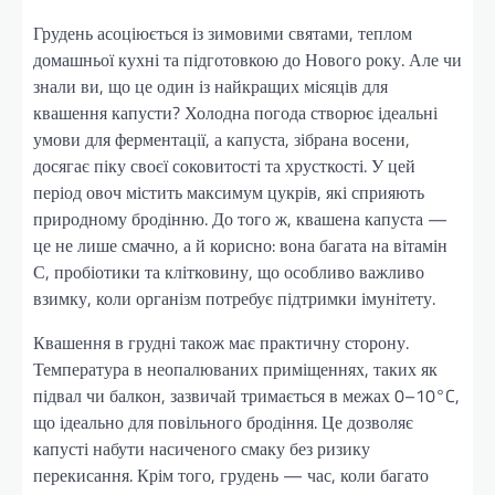
Грудень асоціюється із зимовими святами, теплом
домашньої кухні та підготовкою до Нового року. Але чи
знали ви, що це один із найкращих місяців для
квашення капусти? Холодна погода створює ідеальні
умови для ферментації, а капуста, зібрана восени,
досягає піку своєї соковитості та хрусткості. У цей
період овоч містить максимум цукрів, які сприяють
природному бродінню. До того ж, квашена капуста —
це не лише смачно, а й корисно: вона багата на вітамін
С, пробіотики та клітковину, що особливо важливо
взимку, коли організм потребує підтримки імунітету.
Квашення в грудні також має практичну сторону.
Температура в неопалюваних приміщеннях, таких як
підвал чи балкон, зазвичай тримається в межах 0–10°C,
що ідеально для повільного бродіння. Це дозволяє
капусті набути насиченого смаку без ризику
перекисання. Крім того, грудень — час, коли багато