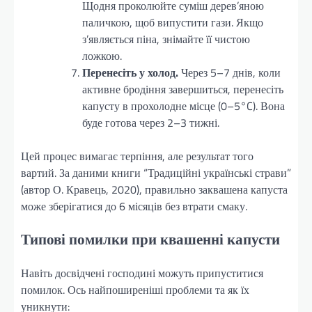
Щодня проколюйте суміш дерев’яною
паличкою, щоб випустити гази. Якщо
з’являється піна, знімайте її чистою
ложкою.
Перенесіть у холод.
Через 5–7 днів, коли
активне бродіння завершиться, перенесіть
капусту в прохолодне місце (0–5°C). Вона
буде готова через 2–3 тижні.
Цей процес вимагає терпіння, але результат того
вартий. За даними книги “Традиційні українські страви”
(автор О. Кравець, 2020), правильно заквашена капуста
може зберігатися до 6 місяців без втрати смаку.
Типові помилки при квашенні капусти
Навіть досвідчені господині можуть припуститися
помилок. Ось найпоширеніші проблеми та як їх
уникнути: