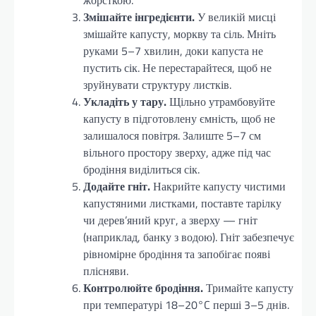
Змішайте інгредієнти.
У великій мисці
змішайте капусту, моркву та сіль. Мніть
руками 5–7 хвилин, доки капуста не
пустить сік. Не перестарайтеся, щоб не
зруйнувати структуру листків.
Укладіть у тару.
Щільно утрамбовуйте
капусту в підготовлену ємність, щоб не
залишалося повітря. Залиште 5–7 см
вільного простору зверху, адже під час
бродіння виділиться сік.
Додайте гніт.
Накрийте капусту чистими
капустяними листками, поставте тарілку
чи дерев’яний круг, а зверху — гніт
(наприклад, банку з водою). Гніт забезпечує
рівномірне бродіння та запобігає появі
плісняви.
Контролюйте бродіння.
Тримайте капусту
при температурі 18–20°C перші 3–5 днів.