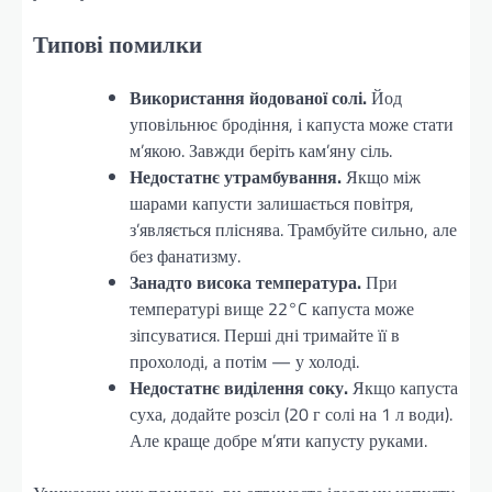
Типові помилки
Використання йодованої солі.
Йод
уповільнює бродіння, і капуста може стати
м’якою. Завжди беріть кам’яну сіль.
Недостатнє утрамбування.
Якщо між
шарами капусти залишається повітря,
з’являється пліснява. Трамбуйте сильно, але
без фанатизму.
Занадто висока температура.
При
температурі вище 22°C капуста може
зіпсуватися. Перші дні тримайте її в
прохолоді, а потім — у холоді.
Недостатнє виділення соку.
Якщо капуста
суха, додайте розсіл (20 г солі на 1 л води).
Але краще добре м’яти капусту руками.