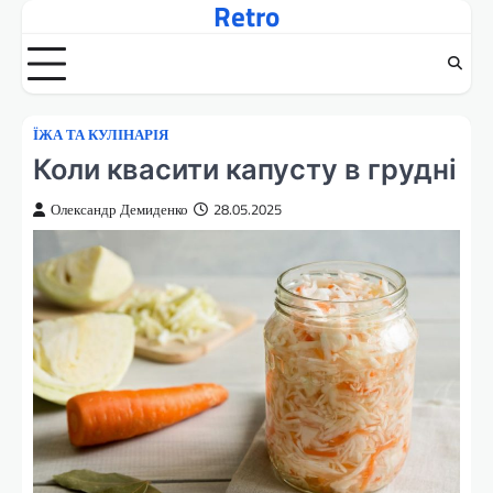
Retro
Перейти
до
вмісту
ЇЖА ТА КУЛІНАРІЯ
Коли квасити капусту в грудні
Олександр Демиденко
28.05.2025