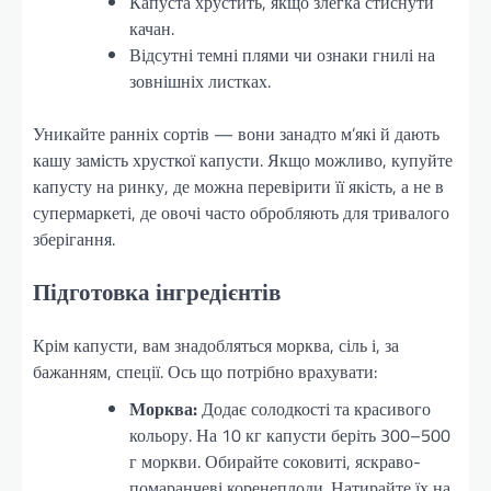
Капуста хрустить, якщо злегка стиснути
качан.
Відсутні темні плями чи ознаки гнилі на
зовнішніх листках.
Уникайте ранніх сортів — вони занадто м’які й дають
кашу замість хрусткої капусти. Якщо можливо, купуйте
капусту на ринку, де можна перевірити її якість, а не в
супермаркеті, де овочі часто обробляють для тривалого
зберігання.
Підготовка інгредієнтів
Крім капусти, вам знадобляться морква, сіль і, за
бажанням, спеції. Ось що потрібно врахувати:
Морква:
Додає солодкості та красивого
кольору. На 10 кг капусти беріть 300–500
г моркви. Обирайте соковиті, яскраво-
помаранчеві коренеплоди. Натирайте їх на