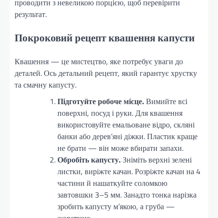
проводити з невеликою порцією, щоб перевірити
результат.
Покроковий рецепт квашення капусти
Квашення — це мистецтво, яке потребує уваги до
деталей. Ось детальний рецепт, який гарантує хрустку
та смачну капусту.
Підготуйте робоче місце.
Вимийте всі
поверхні, посуд і руки. Для квашення
використовуйте емальоване відро, скляні
банки або дерев’яні діжки. Пластик краще
не брати — він може вбирати запахи.
Обробіть капусту.
Зніміть верхні зелені
листки, виріжте качан. Розріжте качан на 4
частини й нашаткуйте соломкою
завтовшки 3–5 мм. Занадто тонка нарізка
зробить капусту м’якою, а груба —
жорсткою.