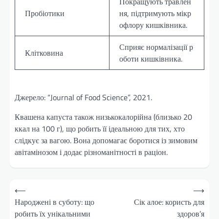
Покращують травлен
Пробіотики
ня, підтримують мікр
офлору кишківника.
Сприяє нормалізації р
Клітковина
оботи кишківника.
Джерело: “Journal of Food Science”, 2021.
Квашена капуста також низькокалорійна (близько 20
ккал на 100 г), що робить її ідеальною для тих, хто
слідкує за вагою. Вона допомагає боротися із зимовим
авітамінозом і додає різноманітності в раціон.
Навігація
⟵
⟶
записів
Народжені в суботу: що
Сік алое: користь для
робить їх унікальними
здоров’я