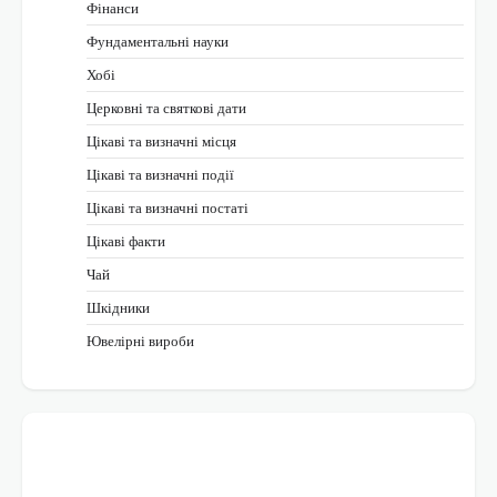
Фінанси
Фундаментальні науки
Хобі
Церковні та святкові дати
Цікаві та визначні місця
Цікаві та визначні події
Цікаві та визначні постаті
Цікаві факти
Чай
Шкідники
Ювелірні вироби