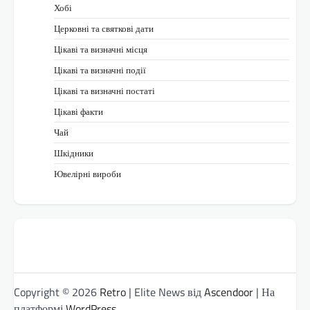
Хобі
Церковні та святкові дати
Цікаві та визначні місця
Цікаві та визначні події
Цікаві та визначні постаті
Цікаві факти
Чай
Шкідники
Ювелірні вироби
Copyright © 2026
Retro
| Elite News від
Ascendoor
| На
платформі
WordPress
.