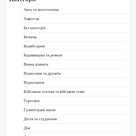
Авто та мототехніка
Алкоголь
Без категорії
Безпека
Бодибілдинг
Будівництво та ремонт
Ванна кімната
Відносини та дружба
Відпочинок
Військова техніка та військові теми
Гороскоп
Гуманітрані науки
Дієти та схуднення
Дім