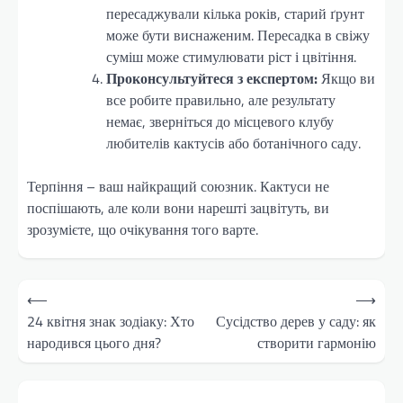
пересаджували кілька років, старий ґрунт
може бути виснаженим. Пересадка в свіжу
суміш може стимулювати ріст і цвітіння.
Проконсультуйтеся з експертом:
Якщо ви
все робите правильно, але результату
немає, зверніться до місцевого клубу
любителів кактусів або ботанічного саду.
Терпіння – ваш найкращий союзник. Кактуси не
поспішають, але коли вони нарешті зацвітуть, ви
зрозумієте, що очікування того варте.
Навігація
⟵
⟶
записів
24 квітня знак зодіаку: Хто
Сусідство дерев у саду: як
народився цього дня?
створити гармонію