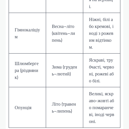
і.
Ніжні, білі а
Весна–літо
бо кремові, і
Гімнокаліціу
(квітень–ли
ноді з рожев
м
пень)
им відтінко
м.
Яскраві, тру
Шлюмберге
Зима (груден
бчасті, черво
ра (різдвяни
ь–лютий)
ні, рожеві аб
к)
о білі.
Великі, яскр
аво-жовті аб
Літо (травен
Опунція
о помаранче
ь–липень)
ві, іноді черв
оні.