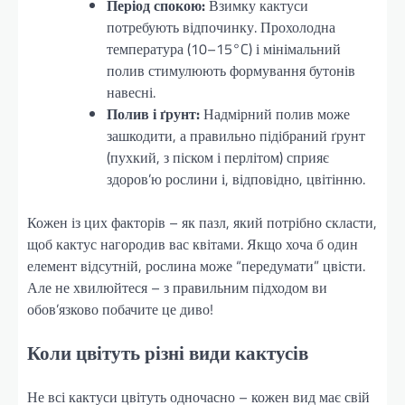
Період спокою:
Взимку кактуси
потребують відпочинку. Прохолодна
температура (10–15°C) і мінімальний
полив стимулюють формування бутонів
навесні.
Полив і ґрунт:
Надмірний полив може
зашкодити, а правильно підібраний ґрунт
(пухкий, з піском і перлітом) сприяє
здоров’ю рослини і, відповідно, цвітінню.
Кожен із цих факторів – як пазл, який потрібно скласти,
щоб кактус нагородив вас квітами. Якщо хоча б один
елемент відсутній, рослина може “передумати” цвісти.
Але не хвилюйтеся – з правильним підходом ви
обов’язково побачите це диво!
Коли цвітуть різні види кактусів
Не всі кактуси цвітуть одночасно – кожен вид має свій