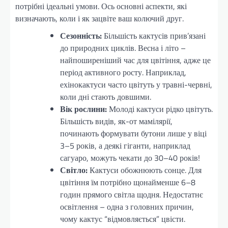
потрібні ідеальні умови. Ось основні аспекти, які
визначають, коли і як зацвіте ваш колючий друг.
Сезонність:
Більшість кактусів прив’язані
до природних циклів. Весна і літо –
найпоширеніший час для цвітіння, адже це
період активного росту. Наприклад,
ехінокактуси часто цвітуть у травні-червні,
коли дні стають довшими.
Вік рослини:
Молоді кактуси рідко цвітуть.
Більшість видів, як-от мамілярії,
починають формувати бутони лише у віці
3–5 років, а деякі гіганти, наприклад
сагуаро, можуть чекати до 30–40 років!
Світло:
Кактуси обожнюють сонце. Для
цвітіння їм потрібно щонайменше 6–8
годин прямого світла щодня. Недостатнє
освітлення – одна з головних причин,
чому кактус “відмовляється” цвісти.