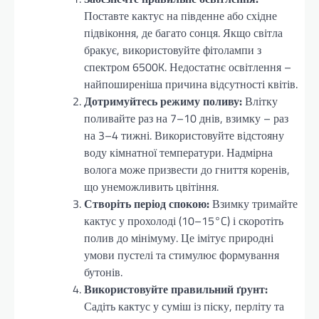
Поставте кактус на південне або східне
підвіконня, де багато сонця. Якщо світла
бракує, використовуйте фітолампи з
спектром 6500K. Недостатнє освітлення –
найпоширеніша причина відсутності квітів.
Дотримуйтесь режиму поливу:
Влітку
поливайте раз на 7–10 днів, взимку – раз
на 3–4 тижні. Використовуйте відстояну
воду кімнатної температури. Надмірна
волога може призвести до гниття коренів,
що унеможливить цвітіння.
Створіть період спокою:
Взимку тримайте
кактус у прохолоді (10–15°C) і скоротіть
полив до мінімуму. Це імітує природні
умови пустелі та стимулює формування
бутонів.
Використовуйте правильний ґрунт:
Садіть кактус у суміш із піску, перліту та