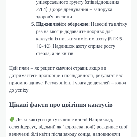
універсального ґрунту (співвідношення
2:1:1). Добре дренування – запорука
здоров’я рослини.
Підживлюйте обережно:
Навесні та влітку
раз на місяць додавайте добриво для
кактусів із низьким вмістом азоту (NPK 5-
10-10). Надлишок азоту сприяє росту
стебла, а не квітів.
Цей план – як рецепт смачної страви: якщо ви
дотримаєтесь пропорцій і послідовності, результат вас
приємно здивує. Регулярність і увага до деталей – ключ
до успіху.
Цікаві факти про цвітіння кактусів
Деякі кактуси цвітуть лише вночі! Наприклад,
селеніцереус, відомий як “королева ночі”, розкриває свої
величезні білі квіти після заходу сонця, наповнюючи