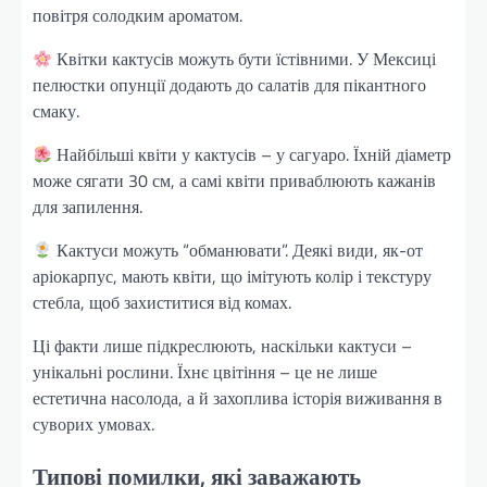
повітря солодким ароматом.
Квітки кактусів можуть бути їстівними. У Мексиці
пелюстки опунції додають до салатів для пікантного
смаку.
Найбільші квіти у кактусів – у сагуаро. Їхній діаметр
може сягати 30 см, а самі квіти приваблюють кажанів
для запилення.
Кактуси можуть “обманювати”. Деякі види, як-от
аріокарпус, мають квіти, що імітують колір і текстуру
стебла, щоб захиститися від комах.
Ці факти лише підкреслюють, наскільки кактуси –
унікальні рослини. Їхнє цвітіння – це не лише
естетична насолода, а й захоплива історія виживання в
суворих умовах.
Типові помилки, які заважають