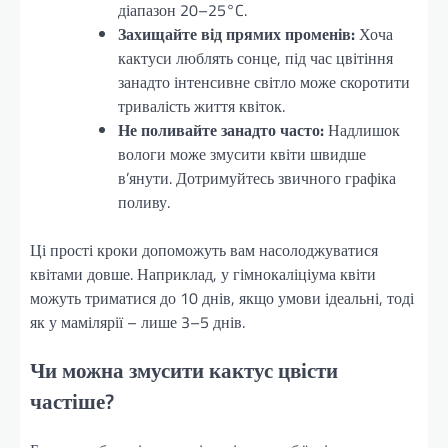
діапазон 20–25°C.
Захищайте від прямих променів:
Хоча
кактуси люблять сонце, під час цвітіння
занадто інтенсивне світло може скоротити
тривалість життя квіток.
Не поливайте занадто часто:
Надлишок
вологи може змусити квіти швидше
в’янути. Дотримуйтесь звичного графіка
поливу.
Ці прості кроки допоможуть вам насолоджуватися
квітами довше. Наприклад, у гімнокаліціума квіти
можуть триматися до 10 днів, якщо умови ідеальні, тоді
як у мамілярії – лише 3–5 днів.
Чи можна змусити кактус цвісти
частіше?