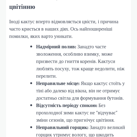
цвітінню
Іноді кактус вперто відмовляється цвісти, і причина
часто криється в наших діях. Ось найпоширеніші
помилки, яких варто уникати.
Надмірний полив:
Занадто часте
зволоження, особливо взимку, може
призвести до гниття коренів. Кактуси
люблять посуху, тож краще недолити, ніж
перелити.
Неправильне місце:
Якщо кактус стоїть у
тіні або далеко від вікна, він не отримує
достатньо світла для формування бутонів.
Відсутність періоду спокою:
Без
прохолодної зими кактус не “відчуває”
зміни сезонів, що пригнічує цвітіння.
Неправильний горщик:
Занадто великий
горщик утримує вологу, що шкодить