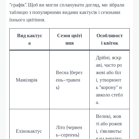
“графік”. Щоб ви могли спланувати догляд, ми зібрали
таблицю з популярними видами кактусів і сезонами
їхнього цвітіння.
Вид кактус
Сезон цвіті
Особливост
а
ння
і квіток
Дрібні, яскр
аві, часто ро
Весна (берез
жеві або біл
Мамілярія
ень–травен
і, утворюют
ь)
ь “корону” н
авколо стебл
а.
Великі, жов
ті або рожев
Літо (червен
Ехінокактус
і, з’являютьс
ь–серпень)
я на верхівц