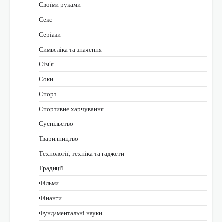
Своїми руками
Секс
Серіали
Символіка та значення
Сім’я
Соки
Спорт
Спортивне харчування
Суспільство
Тваринництво
Технології, техніка та гаджети
Традиції
Фільми
Фінанси
Фундаментальні науки