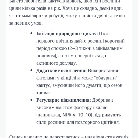
Багато любителів кактусів мріють, щоб їхні рослини
цвіли кілька разів на рік. Хоча це складно, деякі види,
як-от мамілярії чи ребуції, можуть цвісти двічі за сезон
за певних умов.
Імітація природного циклу:
Після
першого цвітіння дайте рослині короткий
період спокою (2–3 тижні з мінімальним
поливом), а потім поверніться до
активного догляду.
Додаткове освітлення:
Використання
фітоламп у кінці літа може “обдурити”
кактус, змусивши його думати, що сезон
триває.
Регулярне підживлення:
Добрива з
високим вмістом фосфору і калію
(наприклад, NPK 4-10-10) підтримують
сили рослини для повторного цвітіння.
Однак важливо не перестаратися – надмірна стимуляція