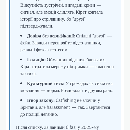
Відсутність зустрічей, вигадані кризи —
сигнал, але емоції сліплять. Кірат ковтала
історії про стрілянину, бо “друзі”
підтверджували.
Довіра без верифікації:
Спільні “друзі” —
фейк. Завжди перевіряйте відео-дзвінки,
реальні фото з геотегом.
Ізоляція:
Обманник відганяє близьких.
Кірат втратила мережу підтримки — класична
тактика.
Культурний тиск:
У громадах як сикхська
мовчання — норма. Розповідайте друзям рано.
Ігнор закону:
Catfishing не злочин у
Британії, але harassment — так. Звертайтеся
до поліції негайно.
Після списку: За даними Cifas, у 2025-му