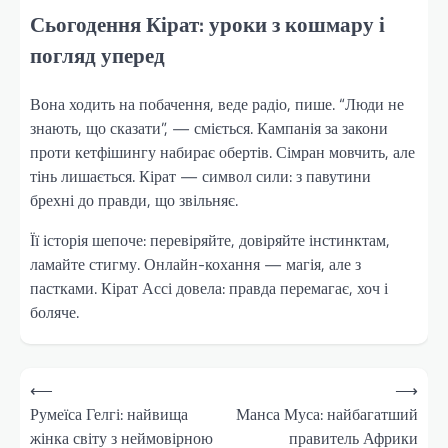
Сьогодення Кірат: уроки з кошмару і
погляд уперед
Вона ходить на побачення, веде радіо, пише. “Люди не
знають, що сказати”, — сміється. Кампанія за закони
проти кетфішингу набирає обертів. Сімран мовчить, але
тінь лишається. Кірат — символ сили: з павутини
брехні до правди, що звільняє.
Її історія шепоче: перевіряйте, довіряйте інстинктам,
ламайте стигму. Онлайн-кохання — магія, але з
пастками. Кірат Ассі довела: правда перемагає, хоч і
боляче.
Навігація
⟵
⟶
записів
Румеїса Гелгі: найвища
Манса Муса: найбагатший
жінка світу з неймовірною
правитель Африки