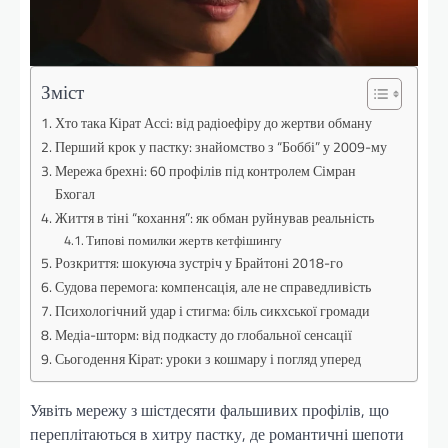
Зміст
Хто така Кірат Ассі: від радіоефіру до жертви обману
Перший крок у пастку: знайомство з “Боббі” у 2009-му
Мережа брехні: 60 профілів під контролем Сімран
Бхогал
Життя в тіні “кохання”: як обман руйнував реальність
Типові помилки жертв кетфішингу
Розкриття: шокуюча зустріч у Брайтоні 2018-го
Судова перемога: компенсація, але не справедливість
Психологічний удар і стигма: біль сикхської громади
Медіа-шторм: від подкасту до глобальної сенсації
Сьогодення Кірат: уроки з кошмару і погляд уперед
Уявіть мережу з шістдесяти фальшивих профілів, що
переплітаються в хитру пастку, де романтичні шепоти