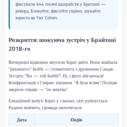
фіксували 444 тисячі шахрайств у Британії —
рекорд. Блокуйте, фіксуйте скріни, шукайте
юриста як Yair Cohen.
Розкриття: шокуюча зустріч у Брайтоні
2018-го
Вичерпані відмовки змусили Кірат діяти. Вона знайшла
“реального” Боббі — стоматолога з дружиною Сандж.
Зустріч: “Ви — той Боббі?”. Ні, і фото збігаються!
Конфронтація з Сімран: зізнання. “Я була всіма”. Поліція
закрила справу — “не жертва”.
Емоційний вибух: Кірат у сльозах, світ руйнується.
Родина мовчить, громада шепочеться.
Дата
Подія