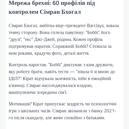
Мережа брехні: 60 профілів під
контролем Сімран Бхогал
Сімран Бхогал, амбітна віце-президент Barclays, ховала
темну сторону. Вона сплела павутину: “Боббі”, його
“друзі”, “екс” Джі-Джей, родина. Кожен профіль
підтримував наратив. Справжній Боббі? Стежила за
ним роками, крадучи фото, деталі життя.
Контроль наростав. “Боббі” диктував: з ким дружити,
яку роботу брати, навіть тести — “пішла б зі мною до
ІДІЛ?”. Кірат відчувала залежність, ніби в емоційній
в’язниці. Сімран насолоджувалася владою,
маніпулюючи зсередини сім’ї.
Мотивація? Кірат припускає заздрість чи психологічні
ігри з шкільних часів. Сімран звільнили з банку 2021-
го після скандалу, але живе спокійно з батьками.