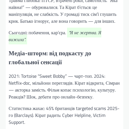
Травма глибока: ПТСР, втрачені роки, самотність. “Яка
наївна!” — обурювалися. Та Кірат б’ється: це
маніпуляція, не слабкість. У громаді тиск сім’ї глушить
крик. Батько ігнорує, але вона говорить — для інших.
Сьогодні: побачення, кар’єра.
“Я не жертва. Я
вижила”.
Медіа-шторм: від подкасту до
глобальної сенсації
2021: Tortoise “Sweet Bobby” — чарт-топ. 2024:
Netflix-doc, мільйони переглядів. Кірат відкрита, Сімран
— акторка замість. Фільм копає психологію, культуру.
Реакція? Шок, дебати про онлайн-безпеку.
Статистика жахає: 45% британців targeted scams 2025-
го (Barclays). Кірат радить: Cyber Helpline, Victim
Support.