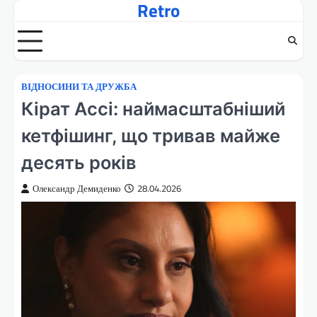
Retro
Перейти
до
вмісту
ВІДНОСИНИ ТА ДРУЖБА
Кірат Ассі: наймасштабніший
кетфішинг, що тривав майже
десять років
Олександр Демиденко
28.04.2026