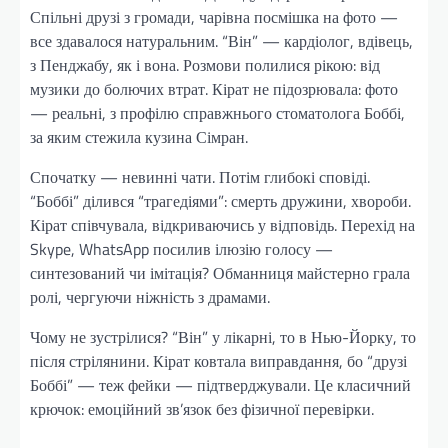
Спільні друзі з громади, чарівна посмішка на фото —
все здавалося натуральним. “Він” — кардіолог, вдівець,
з Пенджабу, як і вона. Розмови полилися рікою: від
музики до болючих втрат. Кірат не підозрювала: фото
— реальні, з профілю справжнього стоматолога Боббі,
за яким стежила кузина Сімран.
Спочатку — невинні чати. Потім глибокі сповіді.
“Боббі” ділився “трагедіями”: смерть дружини, хвороби.
Кірат співчувала, відкриваючись у відповідь. Перехід на
Skype, WhatsApp посилив ілюзію голосу —
синтезований чи імітація? Обманниця майстерно грала
ролі, чергуючи ніжність з драмами.
Чому не зустрілися? “Він” у лікарні, то в Нью-Йорку, то
після стрілянини. Кірат ковтала виправдання, бо “друзі
Боббі” — теж фейки — підтверджували. Це класичний
крючок: емоційний зв’язок без фізичної перевірки.