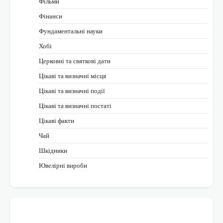
Фільми
Фінанси
Фундаментальні науки
Хобі
Церковні та святкові дати
Цікаві та визначні місця
Цікаві та визначні події
Цікаві та визначні постаті
Цікаві факти
Чай
Шкідники
Ювелірні вироби