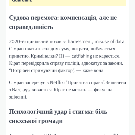
Судова перемога: компенсація, але не
справедливість
2020-й: цивільний позов за harassment, misuse of data.
Сімран платить солідну суму, витрати, вибачається
приватно. Криміналки? Ні — catfishing не карається.
Кірат перевідкрила справу поліції, адвокатує за закони.
“Потрібен стримуючий фактор”, — каже вона.
Сімран заперечує в Netflix: “Приватна справа”. Звільнена
з Barclays, ховається. Кірат не мстить — фокус на
зціленні.
Психологічний удар і стигма: біль
сикхської громади