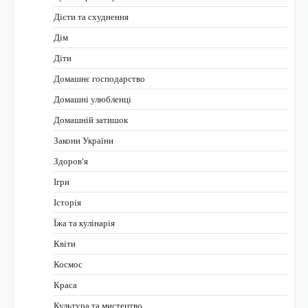
Дієти та схуднення
Дім
Діти
Домашнє господарство
Домашні улюбленці
Домашній затишок
Закони України
Здоров'я
Ігри
Історія
Їжа та кулінарія
Квіти
Космос
Краса
Культура та мистецтво