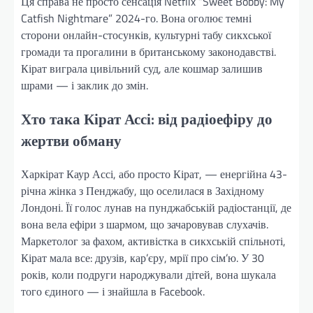
Ця справа не просто сенсація Netflix “Sweet Bobby: My
Catfish Nightmare” 2024-го. Вона оголює темні
сторони онлайн-стосунків, культурні табу сикхської
громади та прогалини в британському законодавстві.
Кірат виграла цивільний суд, але кошмар залишив
шрами — і заклик до змін.
Хто така Кірат Ассі: від радіоефіру до
жертви обману
Харкірат Каур Ассі, або просто Кірат, — енергійна 43-
річна жінка з Пенджабу, що оселилася в Західному
Лондоні. Її голос лунав на пунджабській радіостанції, де
вона вела ефіри з шармом, що зачаровував слухачів.
Маркетолог за фахом, активістка в сикхській спільноті,
Кірат мала все: друзів, кар’єру, мрії про сім’ю. У 30
років, коли подруги народжували дітей, вона шукала
того єдиного — і знайшла в Facebook.