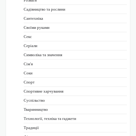
Розваги
Садівництво та рослини
Сантехніка
Своїми руками
Секс
Серіали
Символіка та значення
Сім’я
Соки
Спорт
Спортивне харчування
Суспільство
Тваринництво
Технології, техніка та гаджети
Традиції