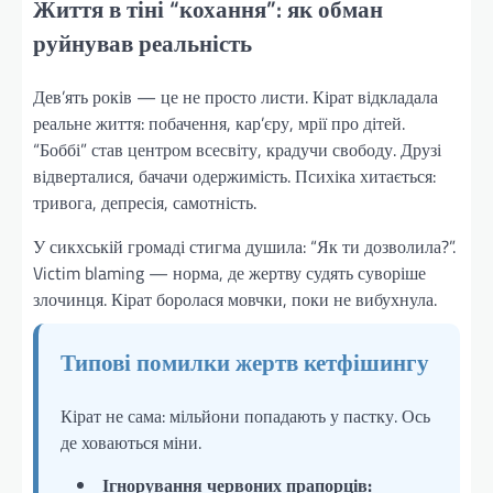
Життя в тіні “кохання”: як обман
руйнував реальність
Дев’ять років — це не просто листи. Кірат відкладала
реальне життя: побачення, кар’єру, мрії про дітей.
“Боббі” став центром всесвіту, крадучи свободу. Друзі
відверталися, бачачи одержимість. Психіка хитається:
тривога, депресія, самотність.
У сикхській громаді стигма душила: “Як ти дозволила?”.
Victim blaming — норма, де жертву судять суворіше
злочинця. Кірат боролася мовчки, поки не вибухнула.
Типові помилки жертв кетфішингу
Кірат не сама: мільйони попадають у пастку. Ось
де ховаються міни.
Ігнорування червоних прапорців: