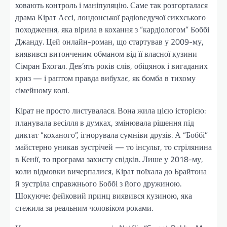
ховають контроль і маніпуляцію. Саме так розгорталася
драма Кірат Ассі, лондонської радіоведучої сикхського
походження, яка вірила в кохання з “кардіологом” Боббі
Джанду. Цей онлайн-роман, що стартував у 2009-му,
виявився витонченим обманом від її власної кузини
Сімран Бхогал. Дев’ять років слів, обіцянок і вигаданих
криз — і раптом правда вибухає, як бомба в тихому
сімейному колі.
Кірат не просто листувалася. Вона жила цією історією:
планувала весілля в думках, змінювала рішення під
диктат “коханого”, ігнорувала сумніви друзів. А “Боббі”
майстерно уникав зустрічей — то інсульт, то стрілянина
в Кенії, то програма захисту свідків. Лише у 2018-му,
коли відмовки вичерпалися, Кірат поїхала до Брайтона
й зустріла справжнього Боббі з його дружиною.
Шокуюче: фейковий принц виявився кузиною, яка
стежила за реальним чоловіком роками.