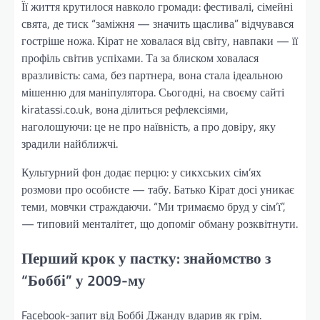
Її життя крутилося навколо громади: фестивалі, сімейні
свята, де тиск “заміжня — значить щаслива” відчувався
гостріше ножа. Кірат не ховалася від світу, навпаки — її
профіль світив успіхами. Та за блиском ховалася
вразливість: сама, без партнера, вона стала ідеальною
мішенню для маніпулятора. Сьогодні, на своєму сайті
kiratassi.co.uk, вона ділиться рефлексіями,
наголошуючи: це не про наївність, а про довіру, яку
зрадили найближчі.
Культурний фон додає перцю: у сикхських сім’ях
розмови про особисте — табу. Батько Кірат досі уникає
теми, мовчки страждаючи. “Ми тримаємо бруд у сім’ї”,
— типовий менталітет, що допоміг обману розквітнути.
Перший крок у пастку: знайомство з
“Боббі” у 2009-му
Facebook-запит від Боббі Джанду вдарив як грім.