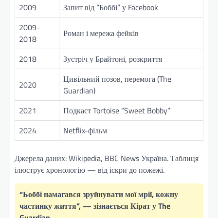
2009
Запит від “Боббі” у Facebook
2009-
Роман і мережа фейків
2018
2018
Зустріч у Брайтоні, розкриття
Цивільний позов, перемога (The
2020
Guardian)
2021
Подкаст Tortoise “Sweet Bobby”
2024
Netflix-фільм
Джерела даних: Wikipedia, BBC News Україна. Таблиця
ілюструє хронологію — від іскри до пожежі.
“Боббі намагався зруйнувати мої мрії, кожну
частинку життя”, — зізнається Кірат у The
Guardian.