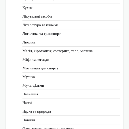
Кухня
Лікувальні засоби
Література та книжки
Логістика та транспорт
Людина
Магія, хіромантія, езотерика, таро, містика
Міфи та легенди
Мотивація для спорту
Музика
Мультфільми
Навчання
Напої
Наука та природа
Новини
Одяг, взуття, аксесуари та мода