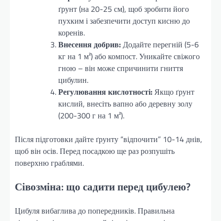
ґрунт (на 20-25 см), щоб зробити його
пухким і забезпечити доступ кисню до
коренів.
Внесення добрив:
Додайте перегній (5-6
кг на 1 м²) або компост. Уникайте свіжого
гною – він може спричинити гниття
цибулин.
Регулювання кислотності:
Якщо ґрунт
кислий, внесіть вапно або деревну золу
(200-300 г на 1 м²).
Після підготовки дайте ґрунту “відпочити” 10-14 днів,
щоб він осів. Перед посадкою ще раз розпушіть
поверхню граблями.
Сівозміна: що садити перед цибулею?
Цибуля вибаглива до попередників. Правильна