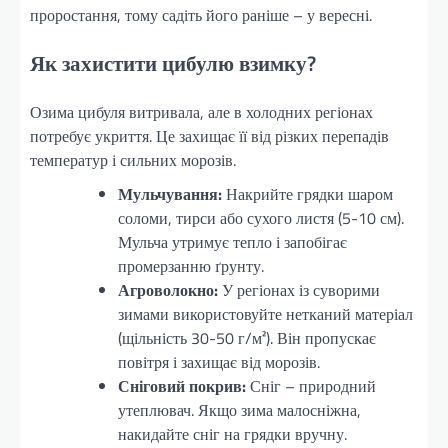
проростання, тому садіть його раніше – у вересні.
Як захистити цибулю взимку?
Озима цибуля витривала, але в холодних регіонах
потребує укриття. Це захищає її від різких перепадів
температур і сильних морозів.
Мульчування:
Накрийте грядки шаром
соломи, тирси або сухого листя (5-10 см).
Мульча утримує тепло і запобігає
промерзанню ґрунту.
Агроволокно:
У регіонах із суворими
зимами використовуйте нетканий матеріал
(щільність 30-50 г/м²). Він пропускає
повітря і захищає від морозів.
Сніговий покрив:
Сніг – природний
утеплювач. Якщо зима малосніжна,
накидайте сніг на грядки вручну.