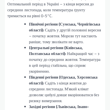
Оптимальний період в Україні – з кінця вересня до
середини листопада, коли температура ґрунту
тримається на рівні 0-5°C.
Північні регіони (Сумська, Чернігівська
області):
Садіть у другій половині вересня
– початку жовтня. Морози тут настають
раніше, тому зволікати не варто.
Центральні регіони (Київська,
Полтавська області):
Найкращий час – з
початку до середини жовтня. Температура
в цей період стабільна, що сприяє
укоріненню.
Південні регіони (Одеська, Херсонська
області):
Садіть з кінця жовтня до
середини листопада. М’який клімат
дозволяє цибулі довше вкорінюватися без
ризику вимерзання.
Західні регіони (Львівська, Івано-