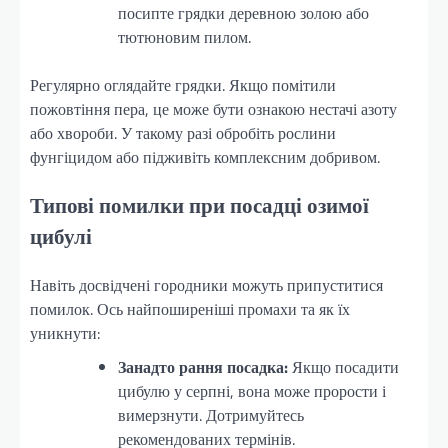
посипте грядки деревною золою або
тютюновим пилом.
Регулярно оглядайте грядки. Якщо помітили
пожовтіння пера, це може бути ознакою нестачі азоту
або хвороби. У такому разі обробіть рослини
фунгіцидом або підживіть комплексним добривом.
Типові помилки при посадці озимої
цибулі
Навіть досвідчені городники можуть припуститися
помилок. Ось найпоширеніші промахи та як їх
уникнути:
Занадто рання посадка:
Якщо посадити
цибулю у серпні, вона може прорости і
вимерзнути. Дотримуйтесь
рекомендованих термінів.