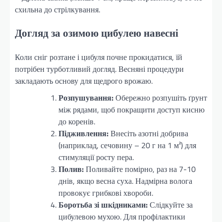
схильна до стрілкування.
Догляд за озимою цибулею навесні
Коли сніг розтане і цибуля почне прокидатися, їй
потрібен турботливий догляд. Весняні процедури
закладають основу для щедрого врожаю.
Розпушування:
Обережно розпушіть ґрунт
між рядами, щоб покращити доступ кисню
до коренів.
Підживлення:
Внесіть азотні добрива
(наприклад, сечовину – 20 г на 1 м²) для
стимуляції росту пера.
Полив:
Поливайте помірно, раз на 7-10
днів, якщо весна суха. Надмірна волога
провокує грибкові хвороби.
Боротьба зі шкідниками:
Слідкуйте за
цибулевою мухою. Для профілактики