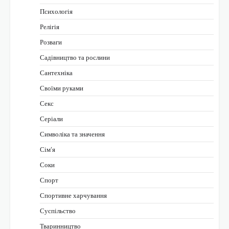
Психологія
Релігія
Розваги
Садівництво та рослини
Сантехніка
Своїми руками
Секс
Серіали
Символіка та значення
Сім’я
Соки
Спорт
Спортивне харчування
Суспільство
Тваринництво