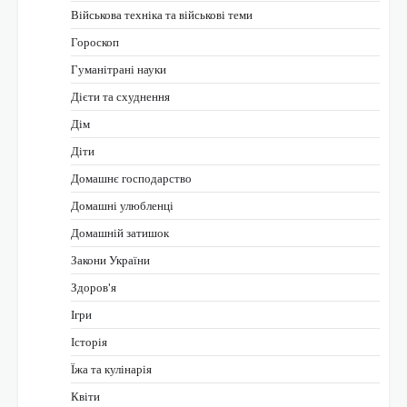
Військова техніка та військові теми
Гороскоп
Гуманітрані науки
Дієти та схуднення
Дім
Діти
Домашнє господарство
Домашні улюбленці
Домашній затишок
Закони України
Здоров'я
Ігри
Історія
Їжа та кулінарія
Квіти