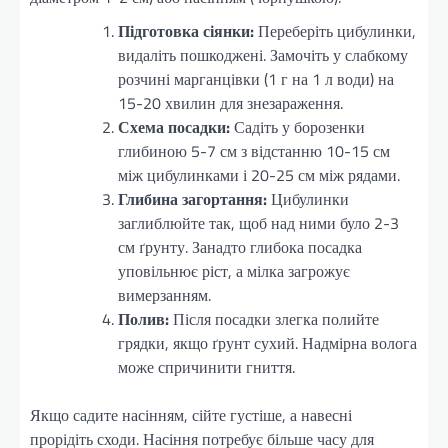
Підготовка сіянки:
Переберіть цибулинки,
видаліть пошкоджені. Замочіть у слабкому
розчині марганцівки (1 г на 1 л води) на
15-20 хвилин для знезараження.
Схема посадки:
Садіть у борозенки
глибиною 5-7 см з відстанню 10-15 см
між цибулинками і 20-25 см між рядами.
Глибина загортання:
Цибулинки
заглиблюйте так, щоб над ними було 2-3
см ґрунту. Занадто глибока посадка
уповільнює ріст, а мілка загрожує
вимерзанням.
Полив:
Після посадки злегка полийте
грядки, якщо ґрунт сухий. Надмірна волога
може спричинити гниття.
Якщо садите насінням, сійте густіше, а навесні
прорідіть сходи. Насіння потребує більше часу для