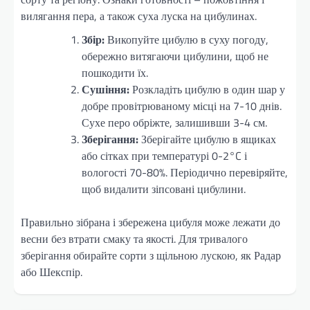
вилягання пера, а також суха луска на цибулинах.
Збір:
Викопуйте цибулю в суху погоду,
обережно витягаючи цибулини, щоб не
пошкодити їх.
Сушіння:
Розкладіть цибулю в один шар у
добре провітрюваному місці на 7-10 днів.
Сухе перо обріжте, залишивши 3-4 см.
Зберігання:
Зберігайте цибулю в ящиках
або сітках при температурі 0-2°C і
вологості 70-80%. Періодично перевіряйте,
щоб видалити зіпсовані цибулини.
Правильно зібрана і збережена цибуля може лежати до
весни без втрати смаку та якості. Для тривалого
зберігання обирайте сорти з щільною лускою, як Радар
або Шекспір.