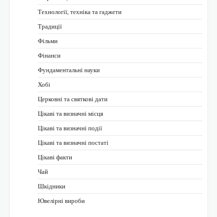
Технології, техніка та гаджети
Традиції
Фільми
Фінанси
Фундаментальні науки
Хобі
Церковні та святкові дати
Цікаві та визначні місця
Цікаві та визначні події
Цікаві та визначні постаті
Цікаві факти
Чай
Шкідники
Ювелірні вироби