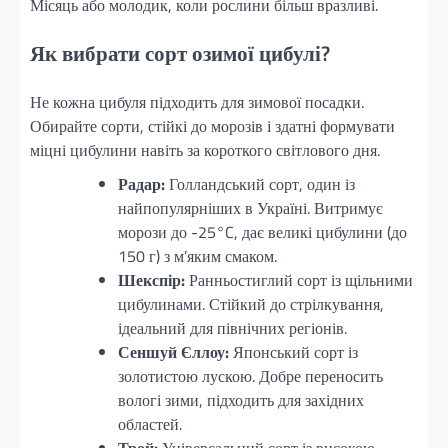
Місяць або молодик, коли рослини більш вразливі.
Як вибрати сорт озимої цибулі?
Не кожна цибуля підходить для зимової посадки.
Обирайте сорти, стійкі до морозів і здатні формувати
міцні цибулини навіть за короткого світлового дня.
Радар:
Голландський сорт, один із
найпопулярніших в Україні. Витримує
морози до -25°C, дає великі цибулини (до
150 г) з м’яким смаком.
Шекспір:
Ранньостиглий сорт із щільними
цибулинами. Стійкий до стрілкування,
ідеальний для північних регіонів.
Сеншуй Єллоу:
Японський сорт із
золотистою лускою. Добре переносить
вологі зими, підходить для західних
областей.
Трой:
Універсальний сорт із високою