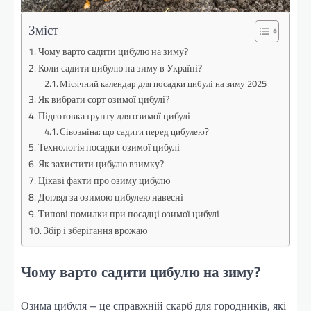
Зміст
Чому варто садити цибулю на зиму?
Коли садити цибулю на зиму в Україні?
Місячний календар для посадки цибулі на зиму 2025
Як вибрати сорт озимої цибулі?
Підготовка ґрунту для озимої цибулі
Сівозміна: що садити перед цибулею?
Технологія посадки озимої цибулі
Як захистити цибулю взимку?
Цікаві факти про озиму цибулю
Догляд за озимою цибулею навесні
Типові помилки при посадці озимої цибулі
Збір і зберігання врожаю
Чому варто садити цибулю на зиму?
Озима цибуля – це справжній скарб для городників, які