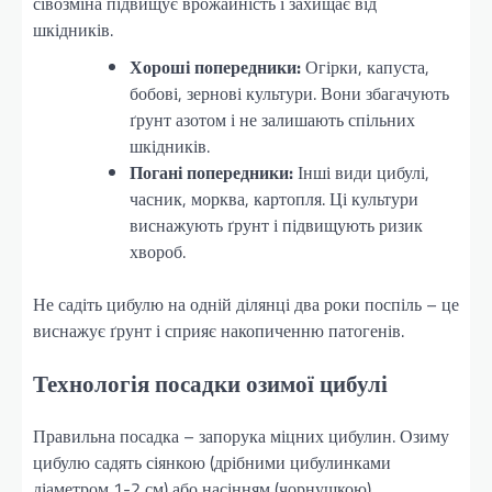
сівозміна підвищує врожайність і захищає від
шкідників.
Хороші попередники:
Огірки, капуста,
бобові, зернові культури. Вони збагачують
ґрунт азотом і не залишають спільних
шкідників.
Погані попередники:
Інші види цибулі,
часник, морква, картопля. Ці культури
виснажують ґрунт і підвищують ризик
хвороб.
Не садіть цибулю на одній ділянці два роки поспіль – це
виснажує ґрунт і сприяє накопиченню патогенів.
Технологія посадки озимої цибулі
Правильна посадка – запорука міцних цибулин. Озиму
цибулю садять сіянкою (дрібними цибулинками
діаметром 1-2 см) або насінням (чорнушкою).