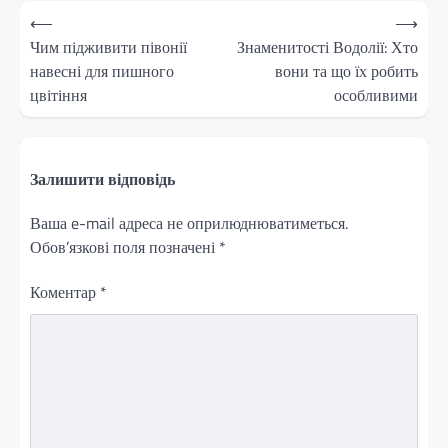
Навігація
⟵
⟶
записів
Чим підживити півонії
Знаменитості Водолії: Хто
навесні для пишного
вони та що їх робить
цвітіння
особливими
Залишити відповідь
Ваша e-mail адреса не оприлюднюватиметься.
Обов’язкові поля позначені
*
Коментар
*