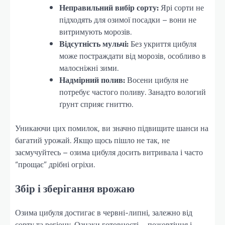
Неправильний вибір сорту:
Ярі сорти не
підходять для озимої посадки – вони не
витримують морозів.
Відсутність мульчі:
Без укриття цибуля
може постраждати від морозів, особливо в
малосніжні зими.
Надмірний полив:
Восени цибуля не
потребує частого поливу. Занадто вологий
ґрунт сприяє гниттю.
Уникаючи цих помилок, ви значно підвищите шанси на
багатий урожай. Якщо щось пішло не так, не
засмучуйтесь – озима цибуля досить витривала і часто
“прощає” дрібні огріхи.
Збір і зберігання врожаю
Озима цибуля достигає в червні-липні, залежно від
сорту та регіону. Ознаки готовності – пожовтіння і