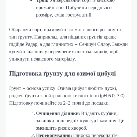
врожайністю. Цибулини середнього
розміру, смак гоструватий.
Обираючи сорт, враховуйте клімат вашого регіону та
тип ґрунту. Наприклад, для піщаних ґрунтів краще
підійде Радар, а для глинистих – Сеншуй Єллоу. Завжди
купуйте насіння у перевірених постачальників, щоб
уникнути неякісного матеріалу.
Підготовка ґрунту для озимої цибулі
Ґрунт – основа успіху. Озима цибуля любить пухкі,
родючі ґрунти з нейтральною кислотністю (pH 6.0-7.0).
Підготовку починайте за 2-3 тижні до посадки.
Очищення ділянки:
Видаліть бур’яни,
залишки попередніх культур і каміння. Це
зменшить ризик хвороб.
Перекопування:
Глибоко перекопайте