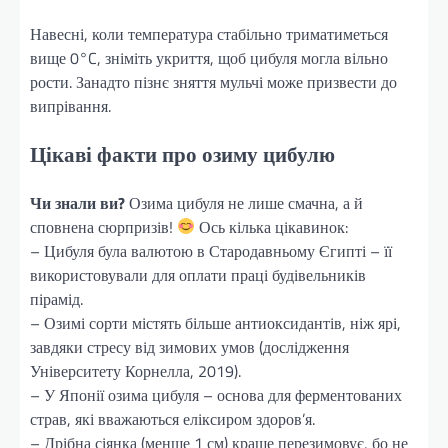
Навесні, коли температура стабільно триматиметься
вище 0°C, зніміть укриття, щоб цибуля могла вільно
рости. Занадто пізнє зняття мульчі може призвести до
випрівання.
Цікаві факти про озиму цибулю
Чи знали ви?
Озима цибуля не лише смачна, а й
сповнена сюрпризів!
Ось кілька цікавинок:
– Цибуля була валютою в Стародавньому Єгипті – її
використовували для оплати праці будівельників
пірамід.
– Озимі сорти містять більше антиоксидантів, ніж ярі,
завдяки стресу від зимових умов (дослідження
Університету Корнелла, 2019).
– У Японії озима цибуля – основа для ферментованих
страв, які вважаються еліксиром здоров’я.
– Дрібна сіянка (менше 1 см) краще перезимовує, бо не