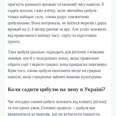
прагнуть раннього врожаю та економії часу навесні. Її
садять восени, і вже влітку, коли звичайна цибуля
тільки набирає силу, озима радує соковитими
цибулинами. Вона витривала, не боїться морозів і дарує
врожай на 2-3 місяці раніше за яру. Але успіх залежить
від правильного вибору часу, сорту та підготовки
ґрунту.
Така цибуля ідеально підходить для регіонів з м’якими
зимами, але й у холодніших зонах, якщо правильно
обрати сорт і вкрити грядки, вона прекрасно перезимує.
Крім того, озима цибуля економить місце на грядках
навесні, коли городники зайняті іншими культурами.
Коли садити цибулю на зиму в Україні?
Час посадки озимої цибулі залежить від клімату регіону
та погодних умов. Головне правило – цибуля має
вкоренитися до морозів, але не встигнути прорости.