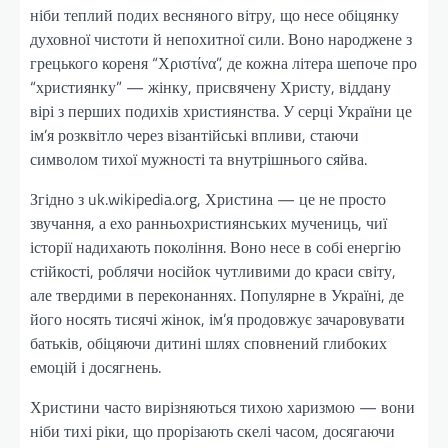
ніби теплий подих весняного вітру, що несе обіцянку
духовної чистоти й непохитної сили. Воно народжене з
грецького кореня “Χριστίνα”, де кожна літера шепоче про
“християнку” — жінку, присвячену Христу, віддану
вірі з перших подихів християнства. У серці України це
ім’я розквітло через візантійські впливи, стаючи
символом тихої мужності та внутрішнього сяйва.
Згідно з uk.wikipedia.org, Христина — це не просто
звучання, а ехо ранньохристиянських мучениць, чиї
історії надихають покоління. Воно несе в собі енергію
стійкості, роблячи носійок чутливими до краси світу,
але твердими в переконаннях. Популярне в Україні, де
його носять тисячі жінок, ім’я продовжує зачаровувати
батьків, обіцяючи дитині шлях сповнений глибоких
емоцій і досягнень.
Христини часто вирізняються тихою харизмою — вони
ніби тихі ріки, що прорізають скелі часом, досягаючи