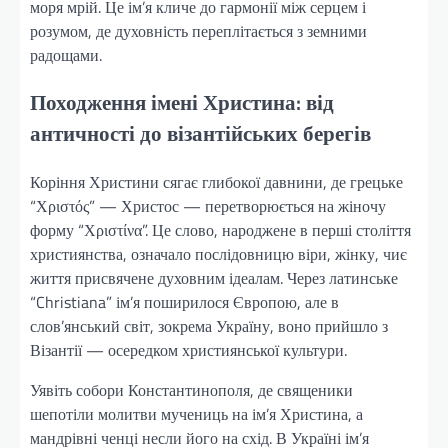
моря мрій. Це ім’я кличе до гармонії між серцем і
розумом, де духовність переплітається з земними
радощами.
Походження імені Христина: від
античності до візантійських берегів
Коріння Христини сягає глибокої давнини, де грецьке
“Χριστός” — Христос — перетворюється на жіночу
форму “Χριστίνα”. Це слово, народжене в перші століття
християнства, означало послідовницю віри, жінку, чиє
життя присвячене духовним ідеалам. Через латинське
“Christiana” ім’я поширилося Європою, але в
слов’янський світ, зокрема Україну, воно прийшло з
Візантії — осередком християнської культури.
Уявіть собори Константинополя, де священики
шепотіли молитви мучениць на ім’я Христина, а
мандрівні ченці несли його на схід. В Україні ім’я