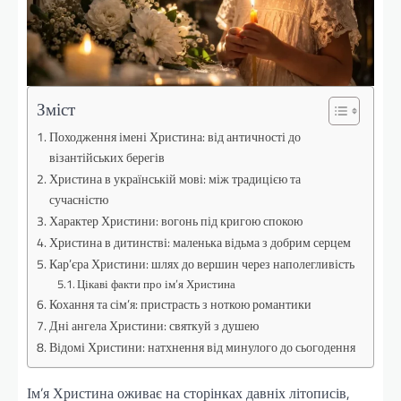
Зміст
Походження імені Христина: від античності до
візантійських берегів
Христина в українській мові: між традицією та
сучасністю
Характер Христини: вогонь під кригою спокою
Христина в дитинстві: маленька відьма з добрим серцем
Кар’єра Христини: шлях до вершин через наполегливість
Цікаві факти про ім’я Христина
Кохання та сім’я: пристрасть з ноткою романтики
Дні ангела Христини: святкуй з душею
Відомі Христини: натхнення від минулого до сьогодення
Ім’я Христина оживає на сторінках давніх літописів,