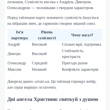
пелюшок. Сумісність висока з Андрієм, Дмитром,
Олександром — чоловіками з твердим характером.
Перед таблицею варто зазначити: сумісність базується
на вібраціях імен, де гармонія створює міцний союз.
Ім’я
Рівень
Чому пасує?
партнера
сумісності
Андрій
Високий
Спільні мрії, підтримка
Стабільність,
Дмитро
Високий
пристрасть
Олександр
Середній
Пригоди разом
Максим
Низький
Конфлікти характерів
Джерела даних: unian.ua. Ця таблиця спрощує вибір,
але серце вирішує остаточно.
Дні ангела Христини: святкуй з душею