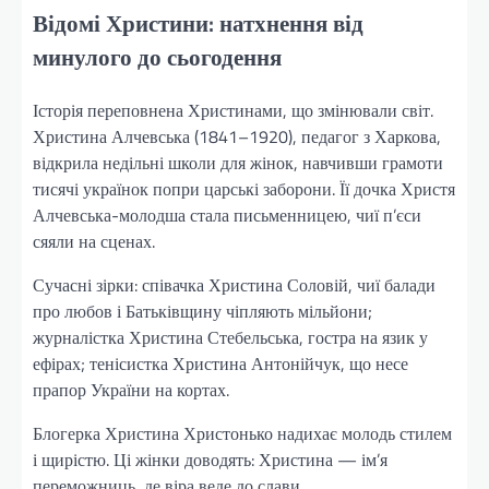
Відомі Христини: натхнення від
минулого до сьогодення
Історія переповнена Христинами, що змінювали світ.
Христина Алчевська (1841–1920), педагог з Харкова,
відкрила недільні школи для жінок, навчивши грамоти
тисячі українок попри царські заборони. Її дочка Христя
Алчевська-молодша стала письменницею, чиї п’єси
сяяли на сценах.
Сучасні зірки: співачка Христина Соловій, чиї балади
про любов і Батьківщину чіпляють мільйони;
журналістка Христина Стебельська, гостра на язик у
ефірах; тенісистка Христина Антонійчук, що несе
прапор України на кортах.
Блогерка Христина Христонько надихає молодь стилем
і щирістю. Ці жінки доводять: Христина — ім’я
переможниць, де віра веде до слави.