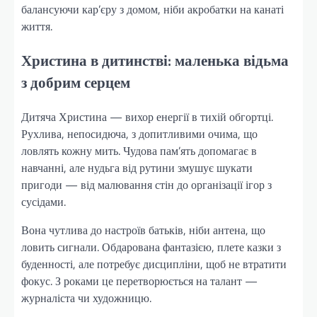
балансуючи кар’єру з домом, ніби акробатки на канаті
життя.
Христина в дитинстві: маленька відьма
з добрим серцем
Дитяча Христина — вихор енергії в тихій обгортці.
Рухлива, непосидюча, з допитливими очима, що
ловлять кожну мить. Чудова пам’ять допомагає в
навчанні, але нудьга від рутини змушує шукати
пригоди — від малювання стін до організації ігор з
сусідами.
Вона чутлива до настроїв батьків, ніби антена, що
ловить сигнали. Обдарована фантазією, плете казки з
буденності, але потребує дисципліни, щоб не втратити
фокус. З роками це перетворюється на талант —
журналіста чи художницю.