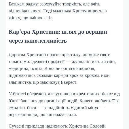
Батькам раджу: заохочуйте творчість, але вчіть
відповідальності. Тоді маленька Христя виросте в
жінку, що змінює світ.
Кар’єра Христини: шлях до вершин
через наполегливість
Доросла Христина прагне престижу, де може сяяти
талантами. Ідеальні професії — журналістика, дизайн,
медицина, освіта. Вона не боїться викликів,
піднімаючись сходами кар’єри крок за кроком, ніби
альпіністка, що завойовує Еверест.
У бізнесі обережна, але успішна в креативних нішах: від
б’юті-блогінгу до організації подій. Колеги люблять її за
емпатію, боси — за надійність. Єдиний мінус —
перфекціонізм, що виснажує сили.
Сучасні приклади надихають: Христина Соловій