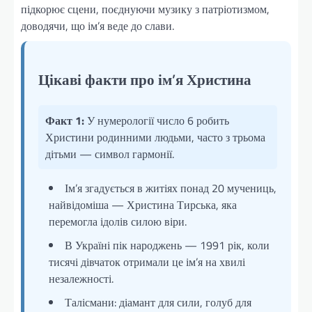
підкорює сцени, поєднуючи музику з патріотизмом,
доводячи, що ім’я веде до слави.
Цікаві факти про ім’я Христина
Факт 1:
У нумерології число 6 робить
Христини родинними людьми, часто з трьома
дітьми — символ гармонії.
Ім’я згадується в житіях понад 20 мучениць,
найвідоміша — Христина Тирська, яка
перемогла ідолів силою віри.
В Україні пік народжень — 1991 рік, коли
тисячі дівчаток отримали це ім’я на хвилі
незалежності.
Талісмани: діамант для сили, голуб для