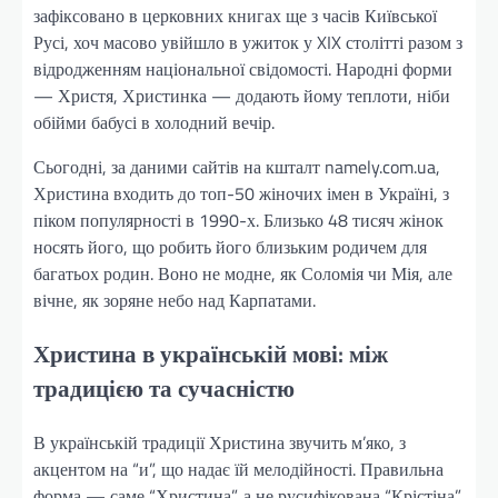
зафіксовано в церковних книгах ще з часів Київської
Русі, хоч масово увійшло в ужиток у XIX столітті разом з
відродженням національної свідомості. Народні форми
— Христя, Христинка — додають йому теплоти, ніби
обійми бабусі в холодний вечір.
Сьогодні, за даними сайтів на кшталт namely.com.ua,
Христина входить до топ-50 жіночих імен в Україні, з
піком популярності в 1990-х. Близько 48 тисяч жінок
носять його, що робить його близьким родичем для
багатьох родин. Воно не модне, як Соломія чи Мія, але
вічне, як зоряне небо над Карпатами.
Христина в українській мові: між
традицією та сучасністю
В українській традиції Христина звучить м’яко, з
акцентом на “и”, що надає їй мелодійності. Правильна
форма — саме “Христина”, а не русифікована “Крістіна”,