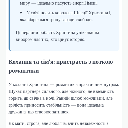
миру — ідеально пасують енергії імені.
У світі носить королева Швеції Христина I,
яка відреклася трону заради свободи.
Ці перлини роблять Христина унікальним
вибором для тих, хто цінує історію.
Кохання та сім’я: пристрасть з ноткою
романтики
У коханні Христина — романтик з практичним нутром.
Шукає партнера сильного, але ніжного, де взаємність
горить, як свічка в ночі. Ранній шлюб можливий, але
зрілість приносить стабільність — вона ідеальна
дружина, що створює затишок.
Як мати, строга, але любляча: вчить незалежності з