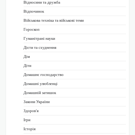
Відносини та дружба
Відпочинок
Військова техніка та військові теми
Гороскоп
Гуманітрані науки
Дієти та схуднення
Дім
Діти
Домашнє господарство
Домашні улюбленці
Домашній затишок
Закони України
Здоров'я
Ігри
Історія