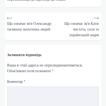
Навігація
⟵
⟶
записів
Що означає ім’я Олександр:
Що означає ім’я Катя:
таємниці захисника людей
чистота, сила та
український шарм
Залишити відповідь
Ваша e-mail адреса не оприлюднюватиметься.
Обов’язкові поля позначені
*
Коментар
*