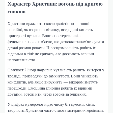
Характер Христини: вогонь під кригою
спокою
Христини вражають своєю двоїстістю — зовні
спокійні, як озеро на світанку, всередині киплять
пристрасті вулкана. Вони спостережливі, з
феноменальною пам’яттю, що дозволяє запам’ятовувати
деталі розмов роками. Цілеспрямованість робить їх
лідерами в тіні: не кричать, але досягають вершин
наполегливістю.
Слабкості? Іноді надмірна чутливість ранить, як терен у
троянді, призводячи до замкнутості. Вони уникають
конфліктів, але якщо вибухнуть — вихором зметуть
перешкоди. Емоційна глибина робить їх вірними
друзями, готові йти через вогонь за близьких.
У цифрах нумерологія дає числу 6: гармонія, сім’я,
творчість. Христини часто стають матерями-героїнями,