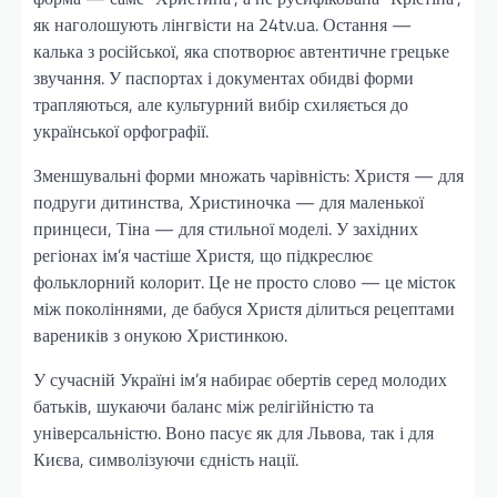
як наголошують лінгвісти на 24tv.ua. Остання —
калька з російської, яка спотворює автентичне грецьке
звучання. У паспортах і документах обидві форми
трапляються, але культурний вибір схиляється до
української орфографії.
Зменшувальні форми множать чарівність: Христя — для
подруги дитинства, Христиночка — для маленької
принцеси, Тіна — для стильної моделі. У західних
регіонах ім’я частіше Христя, що підкреслює
фольклорний колорит. Це не просто слово — це місток
між поколіннями, де бабуся Христя ділиться рецептами
вареників з онукою Христинкою.
У сучасній Україні ім’я набирає обертів серед молодих
батьків, шукаючи баланс між релігійністю та
універсальністю. Воно пасує як для Львова, так і для
Києва, символізуючи єдність нації.