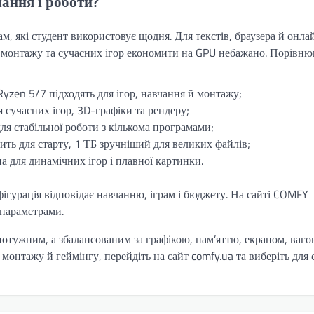
ання і роботи?
, які студент використовує щодня. Для текстів, браузера й онла
D, монтажу та сучасних ігор економити на GPU небажано. Порівню
Ryzen 5/7 підходять для ігор, навчання й монтажу;
 сучасних ігор, 3D-графіки та рендеру;
ля стабільної роботи з кількома програмами;
ить для старту, 1 ТБ зручніший для великих файлів;
а для динамічних ігор і плавної картинки.
фігурація відповідає навчанню, іграм і бюджету. На сайті COMFY
 параметрами.
потужним, а збалансованим за графікою, пам’яттю, екраном, ваго
онтажу й геймінгу, перейдіть на сайт comfy.ua та виберіть для 