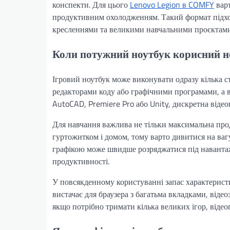
конспекти. Для цього
Lenovo Legion в COMFY
варт
продуктивним охолодженням. Такий формат підход
кресленнями та великими навчальними проєктами
Коли потужний ноутбук корисний не
Ігровий ноутбук може виконувати одразу кілька с
редакторами коду або графічними програмами, а в
AutoCAD, Premiere Pro або Unity, дискретна відео
Для навчання важлива не тільки максимальна про
гуртожитком і домом, тому варто дивитися на вагу
графікою може швидше розряджатися під навантаж
продуктивності.
У повсякденному користуванні запас характерист
вистачає для браузера з багатьма вкладками, відео
якщо потрібно тримати кілька великих ігор, відео