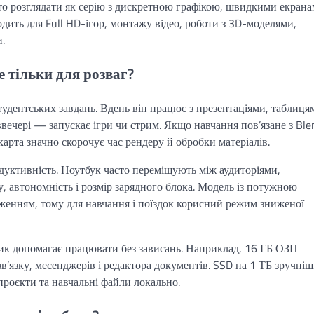
о розглядати як серію з дискретною графікою, швидкими екрана
ить для Full HD-ігор, монтажу відео, роботи з 3D-моделями,
.
 тільки для розваг?
тудентських завдань. Вдень він працює з презентаціями, таблиця
вечері — запускає ігри чи стрим. Якщо навчання пов’язане з Ble
карта значно скорочує час рендеру й обробки матеріалів.
дуктивність. Ноутбук часто переміщують між аудиторіями,
, автономність і розмір зарядного блока. Модель із потужною
енням, тому для навчання і поїздок корисний режим зниженої
ик допомагає працювати без зависань. Наприклад, 16 ГБ ОЗП
зв’язку, месенджерів і редактора документів. SSD на 1 ТБ зручніш
проєкти та навчальні файли локально.