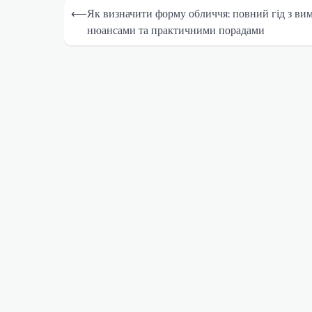
Навігація
⟵
Як визначити форму обличчя: повний гід з вим
записів
нюансами та практичними порадами