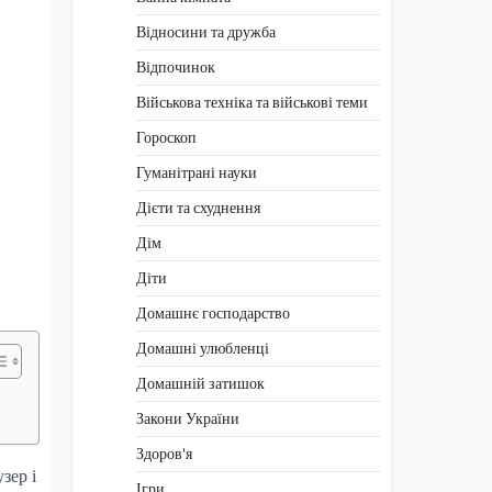
Відносини та дружба
Відпочинок
Військова техніка та військові теми
Гороскоп
Гуманітрані науки
Дієти та схуднення
Дім
Діти
Домашнє господарство
Домашні улюбленці
Домашній затишок
Закони України
Здоров'я
зер і
Ігри