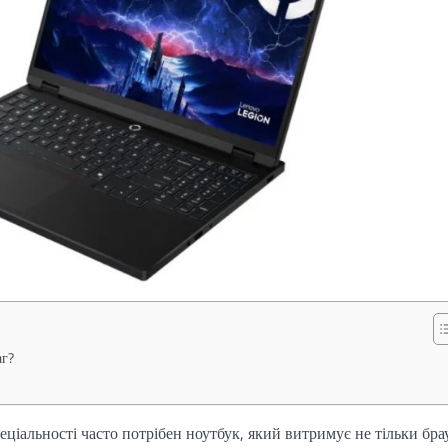
аг?
еціальності часто потрібен ноутбук, який витримує не тільки брау