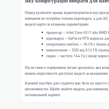
Яку конфігурацію вибрати для навч
Перед купівлею краще відштовхуватися від програм
навчання не потрібна топова відеокарта, а для 3
моделі варто за кількома параметрами:
процесор – Intel Core i5/i7 або AMD 
відеокарта – GeForce RTX корисна для
оперативна пам’ять – 16 ГБ є базою д
накопичувач – SSD від 512 ГБ підход
екран – частота 144 Гц і вище корисн
Після такого порівняння легше зрозуміти, яка кон
можна переглянути доступні моделі за вказаними
Ігровий ноутбук для студента має бути не просто 
автономністю. Щоби знайти модель для навчання, м
оптимальний варіант.