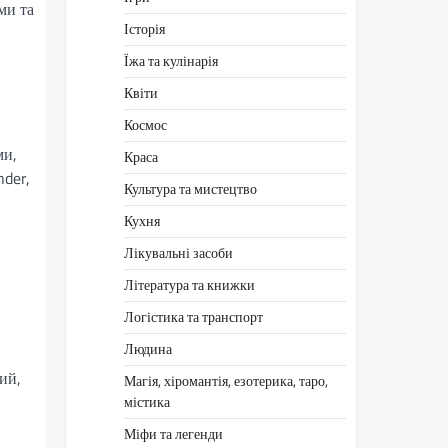
ми та
Історія
Їжа та кулінарія
Квіти
Космос
ми,
Краса
nder,
Культура та мистецтво
Кухня
Лікувальні засоби
Література та книжки
Логістика та транспорт
Людина
ий,
Магія, хіромантія, езотерика, таро,
містика
Міфи та легенди