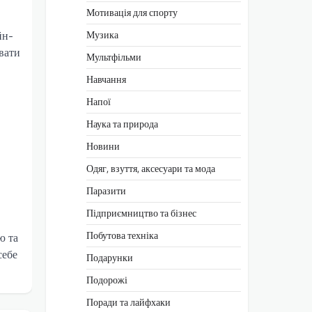
Мотивація для спорту
йн-
Музика
вати
Мультфільми
Навчання
Напої
Наука та природа
Новини
Одяг, взуття, аксесуари та мода
Паразити
Підприємництво та бізнес
Побутова техніка
ю та
себе
Подарунки
Подорожі
Поради та лайфхаки