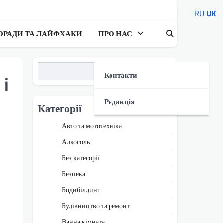
RU
UK
ОРАДИ ТА ЛАЙФХАКИ
ПРО НАС
Пошук
Контакти
 і
Редакція
Категорії
Авто та мототехніка
Алкоголь
Без категорії
Безпека
Бодибілдинг
Будівництво та ремонт
Ванна кімната