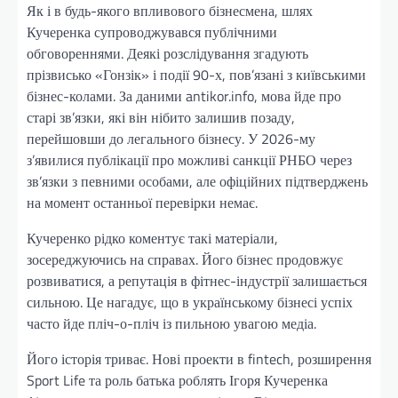
Як і в будь-якого впливового бізнесмена, шлях
Кучеренка супроводжувався публічними
обговореннями. Деякі розслідування згадують
прізвисько «Гонзік» і події 90-х, пов’язані з київськими
бізнес-колами. За даними antikor.info, мова йде про
старі зв’язки, які він нібито залишив позаду,
перейшовши до легального бізнесу. У 2026-му
з’явилися публікації про можливі санкції РНБО через
зв’язки з певними особами, але офіційних підтверджень
на момент останньої перевірки немає.
Кучеренко рідко коментує такі матеріали,
зосереджуючись на справах. Його бізнес продовжує
розвиватися, а репутація в фітнес-індустрії залишається
сильною. Це нагадує, що в українському бізнесі успіх
часто йде пліч-о-пліч із пильною увагою медіа.
Його історія триває. Нові проекти в fintech, розширення
Sport Life та роль батька роблять Ігоря Кучеренка