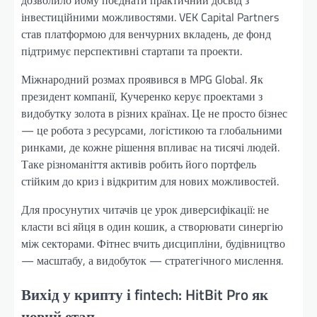
дозволило йому поєднати практичний досвід з
інвестиційними можливостями. VEK Capital Partners
став платформою для венчурних вкладень, де фонд
підтримує перспективні стартапи та проекти.
Міжнародний розмах проявився в MPG Global. Як
президент компанії, Кучеренко керує проектами з
видобутку золота в різних країнах. Це не просто бізнес
— це робота з ресурсами, логістикою та глобальними
ринками, де кожне рішення впливає на тисячі людей.
Таке різноманіття активів робить його портфель
стійким до криз і відкритим для нових можливостей.
Для просунутих читачів це урок диверсифікації: не
класти всі яйця в один кошик, а створювати синергію
між секторами. Фітнес вчить дисципліни, будівництво
— масштабу, а видобуток — стратегічного мислення.
Вихід у крипту і fintech: HitBit Pro як
новий етап