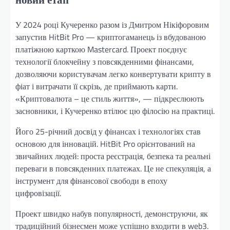
У 2024 році Кучеренко разом із Дмитром Нікіфоровим
запустив HitBit Pro — криптогаманець із вбудованою
платіжною карткою Mastercard. Проект поєднує
технології блокчейну з повсякденними фінансами,
дозволяючи користувачам легко конвертувати крипту в
фіат і витрачати її скрізь, де приймають карти.
«Криптовалюта – це стиль життя», — підкреслюють
засновники, і Кучеренко втілює цю філосію на практиці.
Його 25-річний досвід у фінансах і технологіях став
основою для інновацій. HitBit Pro орієнтований на
звичайних людей: проста реєстрація, безпека та реальні
переваги в повсякденних платежах. Це не спекуляція, а
інструмент для фінансової свободи в епоху
цифровізації.
Проект швидко набув популярності, демонструючи, як
традиційний бізнесмен може успішно входити в web3.