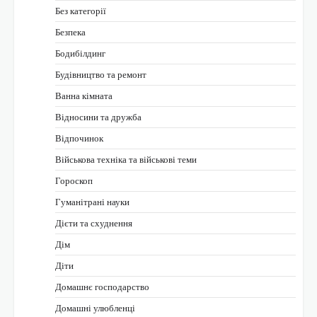
Без категорії
Безпека
Бодибілдинг
Будівництво та ремонт
Ванна кімната
Відносини та дружба
Відпочинок
Військова техніка та військові теми
Гороскоп
Гуманітрані науки
Дієти та схуднення
Дім
Діти
Домашнє господарство
Домашні улюбленці