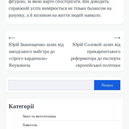
фігурою, за якою варто спостерігати. Він доводить:
справжній успіх вимірюється не тільки балансом на
рахунку, а й впливом на життя людей навколо.
Навігація
⟵
⟶
записів
Юрій Іванющенко: шлях від
Юрій Соловей: шлях від
заводського майстра до
прикарпатського
«сірого кардинала»
реформатора до експерта
Януковича
європейської політики
Пошук
Категорії
Авто та мототехніка
Алкоголь