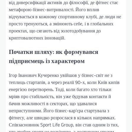
від диверсифікації активів до філософії, де фітнес стає
метафорою бізнес-витривалості. Його вплив
відчувається в кожному спортивному клубі, де люди не
просто тренуються, а змінюють себе, і в глобальних
проектах, що сягають від золотодобування до
криптовалютних інновацій.
Початки шляху: як формувався
підприємець із характером
Ігор Іванович Кучеренко увійшов у бізнес-світ не з
теплиць стартапів, а через реалії 90-х, коли Київ кипів
енергією перетворень. Тоді, коли багато хто тільки
мріяв про стабільність, він уже будував контакти й
бачив можливості в секторах, що здавалися
неприступними. Його бізнес-кар’єра стартувала з
фітнесу, але швидко розрослася в кількох напрямках.
Співзасновник Sport Life Group, він став одним із тих,
хто зробив спорт не розкішшю, а доступним стилем