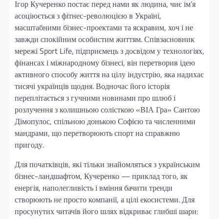
Ігор Кучеренко постає перед нами як людина, чиє ім’я
асоціюється з фітнес-революцією в Україні,
масштабними бізнес-проектами та яскравим, хоч і не
завжди спокійним особистим життям. Співзасновник
мережі Sport Life, підприємець з досвідом у технологіях,
фінансах і міжнародному бізнесі, він перетворив ідею
активного способу життя на цілу індустрію, яка надихає
тисячі українців щодня. Водночас його історія
переплітається з гучними новинами про шлюб і
розлучення з колишньою солісткою «ВІА Гра» Сантою
Дімопулос, спільною донькою Софією та численними
мандрами, що перетворюють спорт на справжню
пригоду.
Для початківців, які тільки знайомляться з українським
бізнес-ландшафтом, Кучеренко — приклад того, як
енергія, наполегливість і вміння бачити тренди
створюють не просто компанії, а цілі екосистеми. Для
просунутих читачів його шлях відкриває глибші шари: