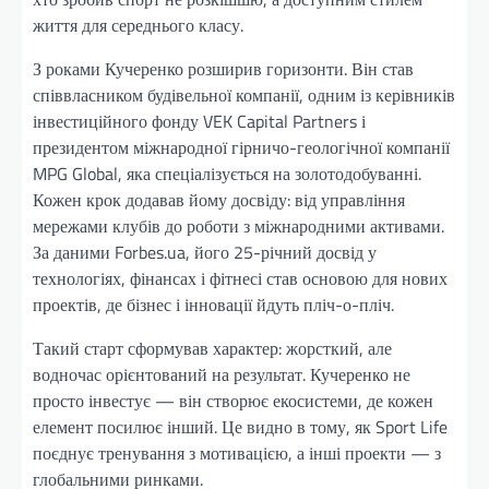
життя для середнього класу.
З роками Кучеренко розширив горизонти. Він став
співвласником будівельної компанії, одним із керівників
інвестиційного фонду VEK Capital Partners і
президентом міжнародної гірничо-геологічної компанії
MPG Global, яка спеціалізується на золотодобуванні.
Кожен крок додавав йому досвіду: від управління
мережами клубів до роботи з міжнародними активами.
За даними Forbes.ua, його 25-річний досвід у
технологіях, фінансах і фітнесі став основою для нових
проектів, де бізнес і інновації йдуть пліч-о-пліч.
Такий старт сформував характер: жорсткий, але
водночас орієнтований на результат. Кучеренко не
просто інвестує — він створює екосистеми, де кожен
елемент посилює інший. Це видно в тому, як Sport Life
поєднує тренування з мотивацією, а інші проекти — з
глобальними ринками.