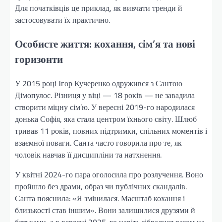
Для початківців це приклад, як вивчати тренди й
застосовувати їх практично.
Особисте життя: кохання, сім’я та нові
горизонти
У 2015 році Ігор Кучеренко одружився з Сантою
Дімопулос. Різниця у віці — 18 років — не завадила
створити міцну сім’ю. У вересні 2019-го народилася
донька Софія, яка стала центром їхнього світу. Шлюб
тривав 11 років, повних підтримки, спільних моментів і
взаємної поваги. Санта часто говорила про те, як
чоловік навчав її дисципліни та натхнення.
У квітні 2024-го пара оголосила про розлучення. Воно
пройшло без драми, образ чи публічних скандалів.
Санта пояснила: «Я змінилася. Масштаб кохання і
близькості став іншим». Вони залишилися друзями й
батьками, а в вересні 2025-го навіть зібралися разом на