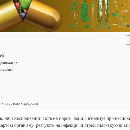
тей
 тривожних
 негайно
е
н
ки вартових здоров’я
, ніби несподіваний гість на порозі, який сигналізує про неспокі
вартові організму, реагують на інфекції чи стрес, підскакуючи ви