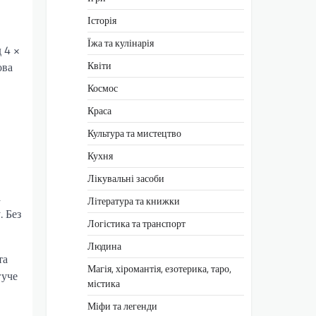
Історія
Їжа та кулінарія
 4 ×
Квіти
ова
Космос
Краса
Культура та мистецтво
Кухня
Лікувальні засоби
а
Література та книжки
. Без
Логістика та транспорт
Людина
та
Магія, хіромантія, езотерика, таро,
гуче
містика
Міфи та легенди