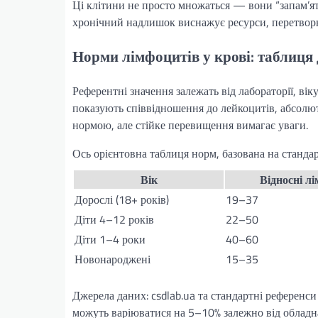
Ці клітини не просто множаться — вони “запам’ят
хронічний надлишок виснажує ресурси, перетвор
Норми лімфоцитів у крові: таблиця 
Референтні значення залежать від лабораторії, ві
показують співвідношення до лейкоцитів, абсолют
нормою, але стійке перевищення вимагає уваги.
Ось орієнтовна таблиця норм, базована на станда
Вік
Відносні лі
Дорослі (18+ років)
19–37
Діти 4–12 років
22–50
Діти 1–4 роки
40–60
Новонароджені
15–35
Джерела даних: csdlab.ua та стандартні референси
можуть варіюватися на 5–10% залежно від обладн