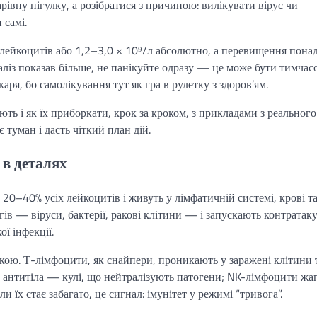
івну пігулку, а розібратися з причиною: вилікувати вірус чи
 самі.
 лейкоцитів або 1,2–3,0 × 10⁹/л абсолютно, а перевищення понад
ліз показав більше, не панікуйте одразу — це може бути тимчас
ікаря, бо самолікування тут як гра в рулетку з здоров’ям.
ть і як їх приборкати, крок за кроком, з прикладами з реального
 туман і дасть чіткий план дій.
 в деталях
 20–40% усіх лейкоцитів і живуть у лімфатичній системі, крові т
гів — віруси, бактерії, ракові клітини — і запускають контратаку
ї інфекції.
икою. Т-лімфоцити, як снайпери, проникають у заражені клітини 
антитіла — кулі, що нейтралізують патогени; NK-лімфоцити жа
 їх стає забагато, це сигнал: імунітет у режимі “тривога”.