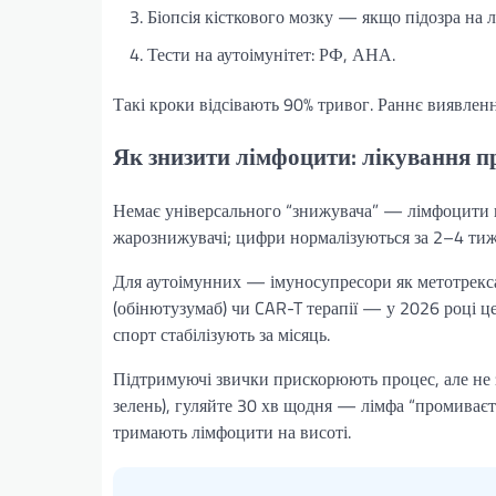
Біопсія кісткового мозку — якщо підозра на ле
Тести на аутоімунітет: РФ, АНА.
Такі кроки відсівають 90% тривог. Раннє виявлен
Як знизити лімфоцити: лікування п
Немає універсального “знижувача” — лімфоцити па
жарознижувачі; цифри нормалізуються за 2–4 тижн
Для аутоімунних — імуносупресори як метотрексат
(обінютузумаб) чи CAR-T терапії — у 2026 році це
спорт стабілізують за місяць.
Підтримуючі звички прискорюють процес, але не 
зелень), гуляйте 30 хв щодня — лімфа “промиваєт
тримають лімфоцити на висоті.