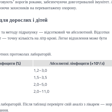
овують” ворогів роками, забезпечуючи довготривалий імунітет. 
юючи захисників на перевантажену охорону.
для дорослих і дітей
ку та методу підрахунку — відсотковий чи абсолютний. Відсотки
 — точну кількість на літр крові. Легке відхилення може бути
ртних протоколах лабораторій.
мфоцити (%)
Абсолютні лімфоцити (×10⁹/л)
1,2–3,0
1,5–3,5
2,0–5,0
2,0–11,0
 лабораторій. Після таблиці перевірте свій аналіз з лікарем — но
ання.