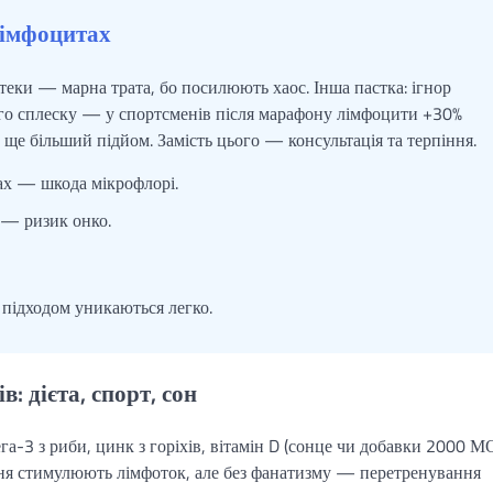
лімфоцитах
теки — марна трата, бо посилюють хаос. Інша пастка: ігнор
ного сплеску — у спортсменів після марафону лімфоцити +30%
ще більший підйом. Замість цього — консультація та терпіння.
ах — шкода мікрофлорі.
 — ризик онко.
 підходом уникаються легко.
: дієта, спорт, сон
га-3 з риби, цинк з горіхів, вітамін D (сонце чи добавки 2000 
ання стимулюють лімфоток, але без фанатизму — перетренування