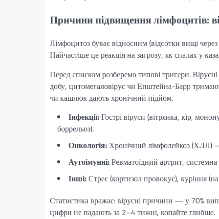
Причини підвищення лімфоцитів: в
Лімфоцитоз буває відносним (відсотки вищі через
Найчастіше це реакція на загрозу, як спалах у каза
Перед списком розберемо типові тригери. Вірусні
добу, цитомегаловірус чи Епштейна-Барр тримают
чи кашлюк дають хронічний підйом.
Інфекції:
Гострі віруси (вітрянка, кір, монон
боррельоз).
Онкологія:
Хронічний лімфолейкоз (ХЛЛ) — 
Аутоімунні:
Ревматоїдний артрит, системна 
Інші:
Стрес (кортизол провокує), куріння (на
Статистика вражає: вірусні причини — у 70% вип
цифри не падають за 2–4 тижні, копайте глибше.