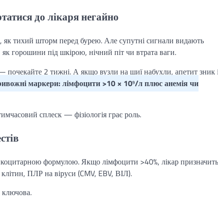
татися до лікаря негайно
 як тихий шторм перед бурею. Але супутні сигнали видають
 як горошини під шкірою, нічний піт чи втрата ваги.
 — почекайте 2 тижні. А якщо вузли на шиї набухли, апетит зник і
ивожні маркери: лімфоцити >10 × 10⁹/л плюс анемія чи
 тимчасовий сплеск — фізіологія грає роль.
стів
ейкоцитарною формулою. Якщо лімфоцити >40%, лікар призначит
клітин, ПЛР на віруси (CMV, EBV, ВІЛ).
 ключова.