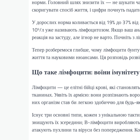
норми. Головний шлях знизити їх — не шукати чар
скоригувати спосіб життя, і цифри почнуть падати
У дорослих норма коливається від 19% до 37% від
10⁹/л уже називають лімфоцитозом. Якщо ваш ана
реакція на застуду, але ігнор не варто. Почніть з л
Тепер розберемося глибше, чому лімфоцити бунтую
життя та науковими нюансами. Ця розповідь розвіє
Що таке лімфоцити: воїни імунітету
Лімфоцити — це елітні бійці крові, які становлять
тканинах. Уявіть їх армією: вони розпізнають воро
них організм став би легкою здобиччю для будь-яко
Існує три основні типи, кожен з унікальною такт
знищують їх зсередини; В-лімфоцити виробляють 
атакують пухлини та віруси без попередження. Коли