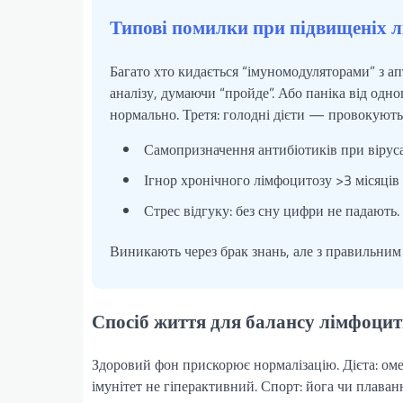
Типові помилки при підвищеніх 
Багато хто кидається “імуномодуляторами” з ап
аналізу, думаючи “пройде”. Або паніка від од
нормально. Третя: голодні дієти — провокують 
Самопризначення антибіотиків при вірус
Ігнор хронічного лімфоцитозу >3 місяців
Стрес відгуку: без сну цифри не падають.
Виникають через брак знань, але з правильним
Спосіб життя для балансу лімфоцитів
Здоровий фон прискорює нормалізацію. Дієта: оме
імунітет не гіперактивний. Спорт: йога чи плав