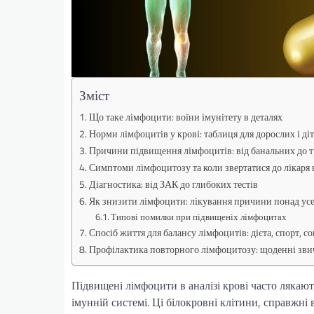
Зміст
Що таке лімфоцити: воїни імунітету в деталях
Норми лімфоцитів у крові: таблиця для дорослих і ді
Причини підвищення лімфоцитів: від банальних до
Симптоми лімфоцитозу та коли звертатися до лікаря
Діагностика: від ЗАК до глибоких тестів
Як знизити лімфоцити: лікування причини понад ус
Типові помилки при підвищеніх лімфоцитах
Спосіб життя для балансу лімфоцитів: дієта, спорт, со
Профілактика повторного лімфоцитозу: щоденні звич
Підвищені лімфоцити в аналізі крові часто лякають
імунній системі. Ці білокровні клітини, справжні 