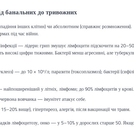
ід банальних до тривожних
 падіння інших клітин) чи абсолютним (справжнє розмноження).
рмах під час війни.
 інфекції — лідери: грип змушує лімфоцити підскочити на 20–50
ь високі цифри тижнями. Бактерії менш агресивні, але туберкул
уклеоз) — до 10 × 10⁹/л; паразити (токсоплазмоз); бактерії (сифілі
найпоширеніший у літніх, лімфоми; до 90% лімфоцитів у крові.
червона вовчанка — імунітет атакує себе.
 15–20% вище), гіпертиреоз, алергія, після вакцинації чи травм.
адків лімфоцитозу, онко — у 5–10% у дорослих старше 50. Якщ