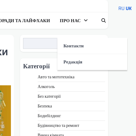
RU
UK
ОРАДИ ТА ЛАЙФХАКИ
ПРО НАС
Пошук
Контакти
ки
Редакція
Категорії
Авто та мототехніка
Алкоголь
Без категорії
Безпека
Бодибілдинг
Будівництво та ремонт
Ванна кімната