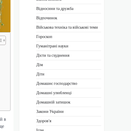
Відносини та дружба
Відпочинок
Військова техніка та військові теми
Гороскоп
Гуманітрані науки
Дієти та схуднення
Дім
Діти
Домашнє господарство
Домашні улюбленці
Домашній затишок
Закони України
й в
Здоров'я
ще
Ігри