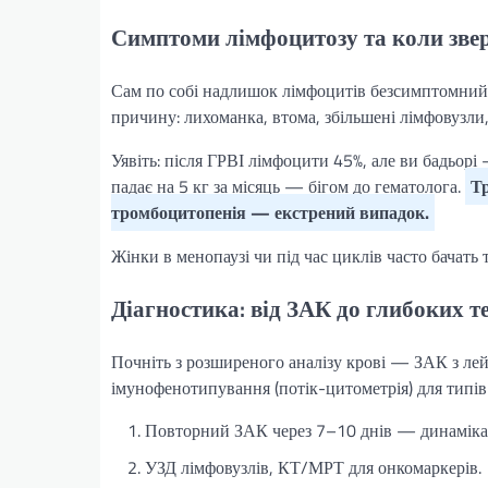
Симптоми лімфоцитозу та коли звер
Сам по собі надлишок лімфоцитів безсимптомний,
причину: лихоманка, втома, збільшені лімфовузли,
Уявіть: після ГРВІ лімфоцити 45%, але ви бадьорі
падає на 5 кг за місяць — бігом до гематолога.
Тр
тромбоцитопенія — екстрений випадок.
Жінки в менопаузі чи під час циклів часто бачать
Діагностика: від ЗАК до глибоких те
Почніть з розширеного аналізу крові — ЗАК з л
імунофенотипування (потік-цитометрія) для типів 
Повторний ЗАК через 7–10 днів — динаміка
УЗД лімфовузлів, КТ/МРТ для онкомаркерів.