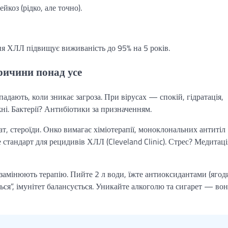
йкоз (рідко, але точно).
ня ХЛЛ підвищує виживаність до 95% на 5 років.
ричини понад усе
дають, коли зникає загроза. При вірусах — спокій, гідратація,
і. Бактерії? Антибіотики за призначенням.
, стероїди. Онко вимагає хіміотерапії, моноклональних антитіл
 стандарт для рецидивів ХЛЛ (Cleveland Clinic). Стрес? Медитаці
замінюють терапію. Пийте 2 л води, їжте антиоксидантами (ягод
ься”, імунітет балансується. Уникайте алкоголю та сигарет — во