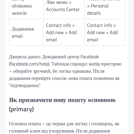
Ліве меню >
облікових
> Personal
Accounts Center
записів
details
Contact info >
Contact info >
Додавання
Add new > Add
Add new > Add
email
email
email
Джерела даних: Довідковий центр Facebook
(facebook.com/help). Таблиця спрощує вибір пристрою
– обирайте зручний, бо логіка однакова. Після
додавання перевірте список: нова пошта позначена як
“підтверджена”.
Як призначити нову пошту основною
(primary)
Основна пошта – це перша для логіну і сповіщень, як
головний ключ від ігнорування. Після додавання