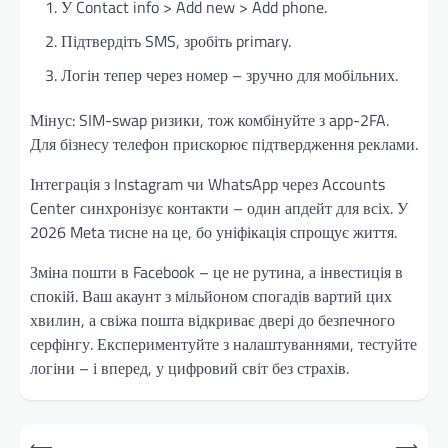
У Contact info > Add new > Add phone.
Підтвердіть SMS, зробіть primary.
Логін тепер через номер – зручно для мобільних.
Мінус: SIM-swap ризики, тож комбінуйте з app-2FA.
Для бізнесу телефон прискорює підтвердження реклами.
Інтеграція з Instagram чи WhatsApp через Accounts
Center синхронізує контакти – один апдейт для всіх. У
2026 Meta тисне на це, бо уніфікація спрощує життя.
Зміна пошти в Facebook – це не рутина, а інвестиція в
спокій. Ваш акаунт з мільйоном спогадів вартий цих
хвилин, а свіжа пошта відкриває двері до безпечного
серфінгу. Експериментуйте з налаштуваннями, тестуйте
логіни – і вперед, у цифровий світ без страхів.
Навігація
⟵
⟶