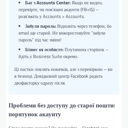
Баг з Accounts Center:
Якщо не видно,
перевірте, чи пов’язані акаунти (FB+IG) –
розв’яжіть у Accounts > Accounts.
Забули пароль:
Відновіть через телефон, бо
email ще старий. Не використовуйте “забули
пароль” під час зміни!
Бізнес vs особисте:
Плутанина сторінок –
йдіть у Business Suite окремо.
Ці пастки ловлять новачків, але з перевіркою – ви
в безпеці. Довідковий центр Facebook радить
двофакторку одразу після.
Проблеми без доступу до старої пошти:
порятунок акаунту
Стара пошта зникла? Не панікуйте – Facebook має