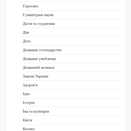
Гороскоп
Гуманітрані науки
Дієти та схуднення
Дім
Діти
Домашнє господарство
Домашні улюбленці
Домашній затишок
Закони України
Здоров'я
Ігри
Історія
Їжа та кулінарія
Квіти
Космос