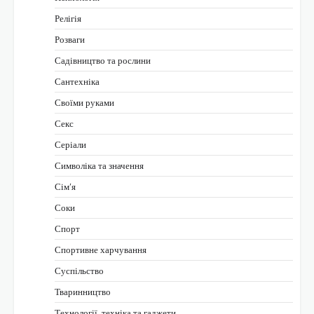
Релігія
Розваги
Садівництво та рослини
Сантехніка
Своїми руками
Секс
Серіали
Символіка та значення
Сім’я
Соки
Спорт
Спортивне харчування
Суспільство
Тваринництво
Технології, техніка та гаджети