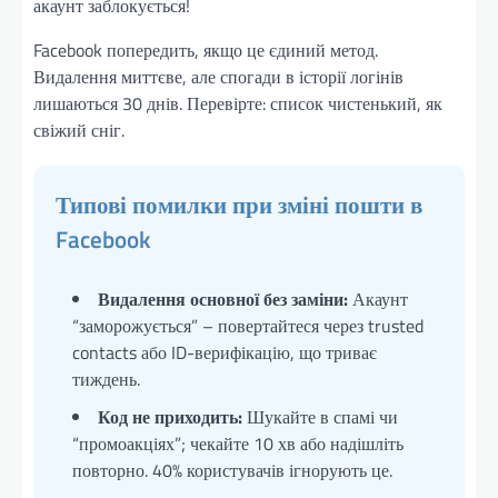
акаунт заблокується!
Facebook попередить, якщо це єдиний метод.
Видалення миттєве, але спогади в історії логінів
лишаються 30 днів. Перевірте: список чистенький, як
свіжий сніг.
Типові помилки при зміні пошти в
Facebook
Видалення основної без заміни:
Акаунт
“заморожується” – повертайтеся через trusted
contacts або ID-верифікацію, що триває
тиждень.
Код не приходить:
Шукайте в спамі чи
“промоакціях”; чекайте 10 хв або надішліть
повторно. 40% користувачів ігнорують це.