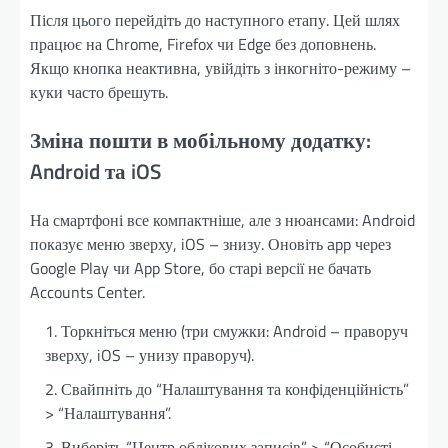
Після цього перейдіть до наступного етапу. Цей шлях
працює на Chrome, Firefox чи Edge без доповнень.
Якщо кнопка неактивна, увійдіть з інкогніто-режиму –
куки часто брешуть.
Зміна пошти в мобільному додатку:
Android та iOS
На смартфоні все компактніше, але з нюансами: Android
показує меню зверху, iOS – знизу. Оновіть app через
Google Play чи App Store, бо старі версії не бачать
Accounts Center.
Торкніться меню (три смужки: Android – праворуч
зверху, iOS – унизу праворуч).
Свайпніть до “Налаштування та конфіденційність”
> “Налаштування”.
Виберіть “Центр облікових записів” > “Особисті