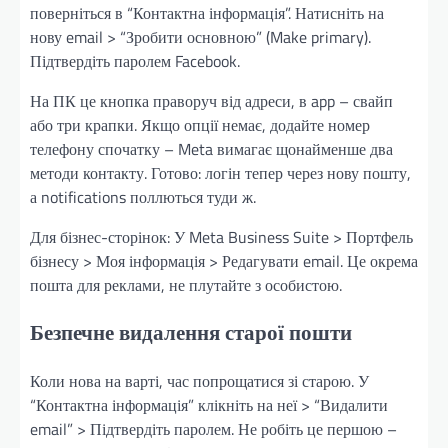
поверніться в “Контактна інформація”. Натисніть на
нову email > “Зробити основною” (Make primary).
Підтвердіть паролем Facebook.
На ПК це кнопка праворуч від адреси, в app – свайп
або три крапки. Якщо опції немає, додайте номер
телефону спочатку – Meta вимагає щонайменше два
методи контакту. Готово: логін тепер через нову пошту,
а notifications поллються туди ж.
Для бізнес-сторінок: У Meta Business Suite > Портфель
бізнесу > Моя інформація > Редагувати email. Це окрема
пошта для реклами, не плутайте з особистою.
Безпечне видалення старої пошти
Коли нова на варті, час попрощатися зі старою. У
“Контактна інформація” клікніть на неї > “Видалити
email” > Підтвердіть паролем. Не робіть це першою –