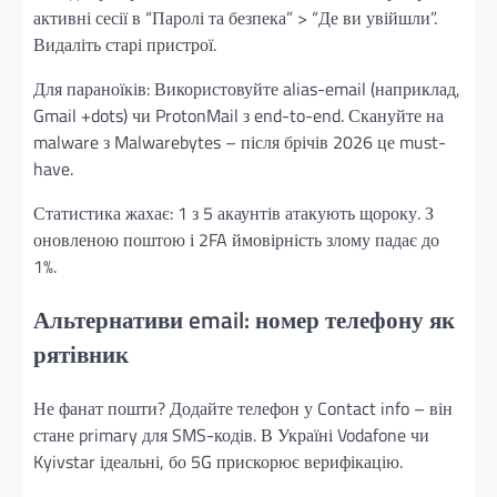
активні сесії в “Паролі та безпека” > “Де ви увійшли”.
Видаліть старі пристрої.
Для параноїків: Використовуйте alias-email (наприклад,
Gmail +dots) чи ProtonMail з end-to-end. Скануйте на
malware з Malwarebytes – після брічів 2026 це must-
have.
Статистика жахає: 1 з 5 акаунтів атакують щороку. З
оновленою поштою і 2FA ймовірність злому падає до
1%.
Альтернативи email: номер телефону як
рятівник
Не фанат пошти? Додайте телефон у Contact info – він
стане primary для SMS-кодів. В Україні Vodafone чи
Kyivstar ідеальні, бо 5G прискорює верифікацію.