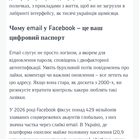
поличках, з прикладами з життя, щоб ви не загрузли в
лабіринті інтерфейсу, як тисячі українців щомісяця.
Чому email у Facebook – це ваш
цифровий паспорт
Email слугує не просто логіном, а якорем для
відновлення пароля, сповіщень і двофакторної
автентифікації. Уявіть бурхливий потік повідомлень про
лайки, коментарі чи важливі оновлення – все летить на
цю адресу. Якщо вона стара, як дискета з 2000-х, ви
ризикуєте втратити контроль: хакери люблять такі
лазівки.
У 2026 році Facebook фіксує понад 429 мільйонів
зламаних соцмережевих акаунтів глобально, з них
значна частка через слабкі email. В Україні, де
платформа охоплює майже половину населення (20,9