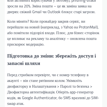
млн активних користувачів у лютому), phishing-атаки
зросли на 20%. Зміна пошти – це як заміна замка на
дверях: свіжий Gmail чи Outlook блокує старі загрози.
Коли міняти? Коли провайдер закрив сервіс, ви
перейшли на новий (наприклад, з Yahoo на ProtonMail),
або помітили підозрілі входи. Плюс, для бізнес-сторінок
це впливає на рекламу та аналітику – оновлена пошта
прискорює модерацію.
Підготовка до зміни: збережіть доступ і
запасні шляхи
Перед стрибком перевірте, чи є номер телефону в
акаунті – він стане рятівним колом. Увімкніть
двофакторку в Налаштування > Паролі та безпека >
Двофакторна автентифікація. Оберіть app-генератор
кодів, як Google Authenticator, бо SMS вразливі до SIM-
swap атак.