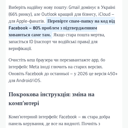
Виберіть надійну нову пошту: Gmail домінує в Україні
(66% ринку), але Outlook кращий для бізнесу, iCloud –
для Apple-фанатів.
Перевірте спам-папку на код від
Facebook – 80% проблем з підтвердженням
ховаються саме там.
Якщо стара пошта мертва,
запасіться ID (паспорт чи водійські права) для
верифікації.
Очистіть кеш браузера чи перезавантажте app, бо
інтерфейс Meta іноді глючить на старих версіях.
Оновіть Facebook до останньої – у 2026 це версія 450+
для Android/iOS.
Покрокова інструкція: зміна на
комп’ютері
Комп’ютерний інтерфейс Facebook – як стара добра
панель керування, де все на видноті. Почніть з