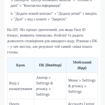
дані” > “Контактна інформація”.
“Додати новий контакт” > “Додати email” > введіть
> “Далі” > код з пошти > “Закрити”.
На iOS 18+ процес ідентичний, але якщо Face ID
блокує, вимкніть тимчасово. Android 14 радить
дозволити сповіщення для швидкого коду. Різниця з ПК
– у тач-жестах, але результат той самий: свіжа пошта
готова.
Мобільний
Крок
ПК (Desktop)
(App)
Аватар >
Меню > Settings
Вхід у
Settings &
& privacy >
налаштування
privacy >
Settings
Settings
Центр
Accounts Center