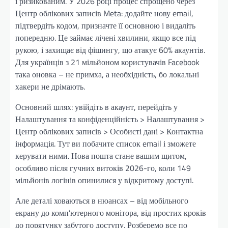
і ризикованим. У 2026 році процес спрощено через
Центр облікових записів Meta: додайте нову email,
підтвердіть кодом, призначте її основною і видаліть
попередню. Це займає лічені хвилини, якщо все під
рукою, і захищає від фішингу, що атакує 60% акаунтів.
Для українців з 21 мільйоном користувачів Facebook
така оновка – не примха, а необхідність, бо локальні
хакери не дрімають.
Основний шлях: увійдіть в акаунт, перейдіть у
Налаштування та конфіденційність > Налаштування >
Центр облікових записів > Особисті дані > Контактна
інформація. Тут ви побачите список email і зможете
керувати ними. Нова пошта стане вашим щитом,
особливо після гучних витоків 2026-го, коли 149
мільйонів логінів опинилися у відкритому доступі.
Але деталі ховаються в нюансах – від мобільного
екрану до комп’ютерного монітора, від простих кроків
до порятунку забутого доступу. Розберемо все по