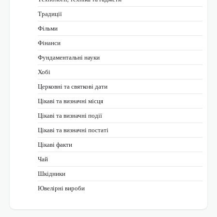
Традиції
Фільми
Фінанси
Фундаментальні науки
Хобі
Церковні та святкові дати
Цікаві та визначні місця
Цікаві та визначні події
Цікаві та визначні постаті
Цікаві факти
Чай
Шкідники
Ювелірні вироби