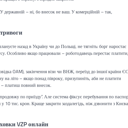
У державній – ні, бо внесок не ваш. У комерційній – так,
 тривоги
лануєте назад в Україну чи до Польщі, не тягніть: борг наростає
усу. Особливо якщо працювали – роботодавець перестає платити,
відка OAM), закінчення візи чи ВНЖ, переїзд до іншої країни ЄС
їну на літо – якщо понад півроку, призупиніть, аби не платити
с – платиш повний внесок.
продовжу по приїзду”. Але система фіксує перебування по паспо
м у 10 тис. крон. Краще закрити заздалегідь, ніж дзвонити з Києва
аховки VZP онлайн