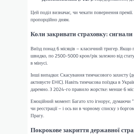
Цей поділ визначає, чи чекати повернення премії. 
пропорційно дням.
Коли закривати страховку: сигнали
Виїзд понад 6 місяців – класичний тригер. Якщо п
швидко, по 2500-5000 крон/рік залежно від стат
в мінусі.
Інші випадки: Скасування тимчасового захисту (до
активуєте EHIC). Навіть тимчасова поїздка в Укра
даремно. З 2024-го правило жорстке: менше 6 мі
Емоційний момент: Багато хто ігнорує, думаючи “
чи реєстрації – і ось ви в чорному списку з борго
Прагу.
Покрокове закриття державної стр