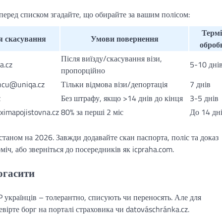
перед списком згадайте, що обирайте за вашим полісом:
Терм
я скасування
Умови повернення
оброб
Після виїзду/скасування візи,
a.cz
5-10 дні
пропорційно
zincu@uniqa.cz
Тільки відмова візи/депортація
7 днів
z
Без штрафу, якщо >14 днів до кінця
3-5 днів
imapojistovna.cz
80% за перші 2 міс
До 14 дн
станом на 2026. Завжди додавайте скан паспорта, поліс та доказ
іч, або зверніться до посередників як icpraha.com.
погасити
P українців – толерантно, списують чи переносять. Але для
евірте борг на порталі страховика чи datováschránka.cz.