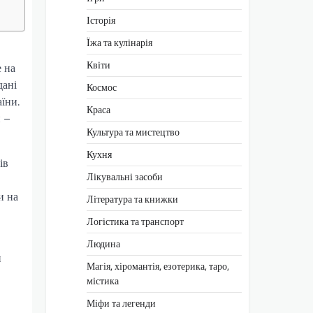
Історія
Їжа та кулінарія
Квіти
е на
дані
Космос
аїни.
Краса
и –
Культура та мистецтво
Кухня
ів
Лікувальні засоби
и на
Література та книжки
Логістика та транспорт
Людина
и
Магія, хіромантія, езотерика, таро,
містика
Міфи та легенди