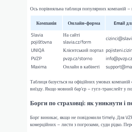
Ось порівняльна таблиця популярних компаній – 
Компанія
Онлайн-форма
Email дл
Slavia
На сайті
cizinci@slavi
pojišťovna
slavia.cz/form
UNIQA
Клієнтський портал
pojisteni.ci
PVZP
pvzp.cz/storno
info@pvzp.c
Maxima
Онлайн в кабінеті
support@max
Таблиця базується на офіційних умовах компаній 
виїзду. Якщо мовний бар’єр – гугл-транслейт у пом
Борги по страховці: як уникнути і 
Борг виникає, якщо не повідомили timely. Для VZ
комерційних – листи з погрозами, суди рідко. Пер