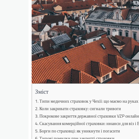
Зміст
Типи медичних страховок у Чехії: що маємо на руках
Коли закривати страховку: сигнали тривоги
Покрокове закриття державної страховки VZP онлайн
Скасування комерційної страховки: нюанси для віз 
Борги по страховці: як уникнути і погасити
Типові помилки при закритті страховки