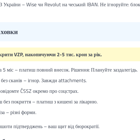
З України – Wise чи Revolut на чеський IBAN. Не ігноруйте: бло
аховки
крити VZP, накопичуючи 2-5 тис. крон за рік.
на 5 міс – платиш повний внесок. Рішення: Плануйте заздалегідь.
 без сканів – ігнор. Завжди attachments.
овідомте ČSSZ окремо про соцстрах.
 без покриття – платиш з кишені за лікарню.
за – різні форми.
іншоти підтверджень – ваш щит від бюрократії.