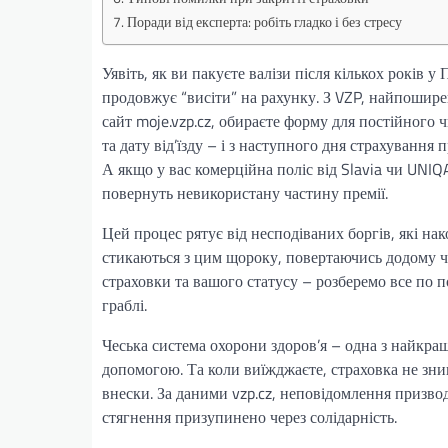
Поради від експерта: робіть гладко і без стресу
Уявіть, як ви пакуєте валізи після кількох років у
продовжує “висіти” на рахунку. З VZP, найпошире
сайт moje.vzp.cz, обираєте форму для постійного ч
та дату від’їзду – і з наступного дня страхування 
А якщо у вас комерційна поліс від Slavia чи UNIQA
повернуть невикористану частину премії.
Цей процес рятує від несподіваних боргів, які на
стикаються з цим щороку, повертаючись додому чи
страховки та вашого статусу – розберемо все по 
граблі.
Чеська система охорони здоров’я – одна з найкра
допомогою. Та коли виїжджаєте, страховка не зн
внески. За даними vzp.cz, неповідомлення призвод
стягнення призупинено через солідарність.