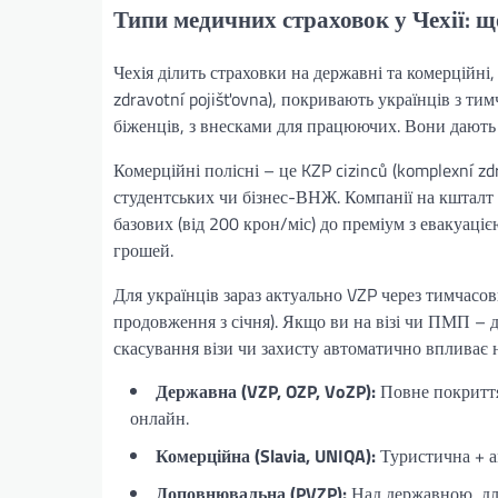
Типи медичних страховок у Чехії: 
Чехія ділить страховки на державні та комерційні,
zdravotní pojišťovna), покривають українців з 
біженців, з внесками для працюючих. Вони дають к
Комерційні полісні – це KZP cizinců (komplexní zdra
студентських чи бізнес-ВНЖ. Компанії на кшталт 
базових (від 200 крон/міс) до преміум з евакуаці
грошей.
Для українців зараз актуально VZP через тимчасо
продовження з січня). Якщо ви на візі чи ПМП – ди
скасування візи чи захисту автоматично впливає 
Державна (VZP, OZP, VoZP):
Повне покриття
онлайн.
Комерційна (Slavia, UNIQA):
Туристична + ам
Доповнювальна (PVZP):
Над державною, для