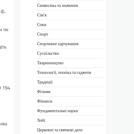
Символіка та значення
g.,
Сім’я
Соки
ди чи
Спорт
Спортивне харчування
іть
Суспільство
Тваринництво
Технології, техніка та гаджети
Традиції
0 194
Фільми
Фінанси
Фундаментальні науки
Хобі
нова
Церковні та святкові дати