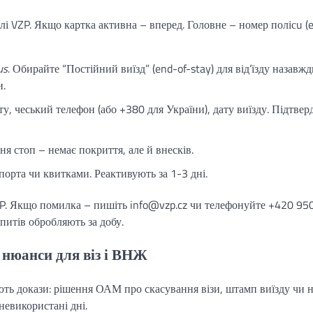
лі VZP. Якщо картка активна – вперед. Головне – номер полісu (e.
us
. Обирайте “Постійний виїзд” (end-of-stay) для від’їзду назавж
и.
у, чеський телефон (або +380 для України), дату виїзду. Підтверд
я стоп – немає покриття, але й внесків.
орта чи квитками. Реактивують за 1-3 дні.
 IP. Якщо помилка – пишіть info@vzp.cz чи телефонуйте +420 95
апитів обробляють за добу.
 нюанси для віз і ВНЖ
ають докази: рішення ОАМ про скасування візи, штамп виїзду чи 
невикористані дні.