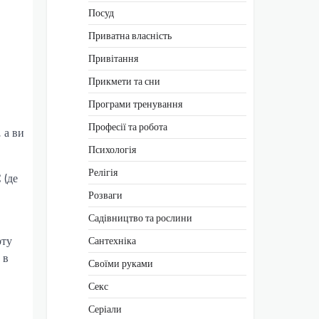
Посуд
Приватна власність
Привітання
Прикмети та сни
Програми тренування
Професії та робота
 а ви
Психологія
Релігія
 (де
Розваги
Садівництво та рослини
рту
Сантехніка
 в
Своїми руками
Секс
Серіали