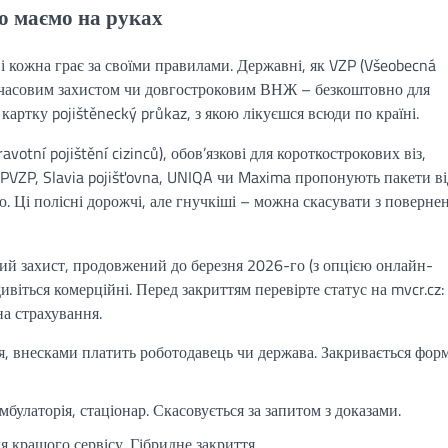
що маємо на руках
 і кожна грає за своїми правилами. Державні, як VZP (Všeobecná
тимчасовим захистом чи довгостроковим ВНЖ – безкоштовно для
артку pojištěnecký průkaz, з якою лікуєшся всюди по країні.
votní pojištění cizinců), обов’язкові для короткострокових віз,
PVZP, Slavia pojišťovna, UNIQA чи Maxima пропонують пакети ві
єю. Ці полісні дорожчі, але гнучкіші – можна скасувати з поверне
вий захист, продовжений до березня 2026-го (з опцією онлайн-
віться комерційні. Перед закриттям перевірте статус на mvcr.cz:
на страхування.
, внесками платить роботодавець чи держава. Закривається фо
булаторія, стаціонар. Скасовується за запитом з доказами.
 кращого сервісу. Гібридне закриття.