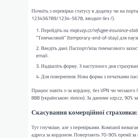
Почніть з перевірки статусу в додатку чи на порта
123456789/1234-5678, вводьте без /).
Перейдіть на
moje.vzp.cz/refugee-insurance-stat
“Тимчасовий” (temporary-end-of-stay) для пауз
Введіть дані: Паспорт/віза тимчасового захист
email.
Надішліть форму. З наступного дня страхуванн
Для повернення: Нова форма з печатками пасп
Працює навіть з-за кордону, без VPN чи чеського
888 (українською лінією). За даними vzp.cz, 90% з
Скасування комерційної страховки:
Тут гнучкіше, але з перевірками. Компанії вимаг
адреса за кордоном. Повертають 70-90% премії за 