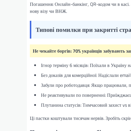
Погашення: Онлайн-банкінг, QR-кодом чи в касі. 
нову візу чи ВНЖ.
Типові помилки при закритті стр
Не чекайте боргів: 70% українців забувають за
Ігнор терміну 6 місяців: Поїхали в Україну 
Без доказів для комерційної: Надіслали email
Забули про роботодавця: Якщо працювали, п
Не реактивували по поверненні: Приїжджаєш
Плутанина статусів: Тимчасовий захист vs ві
Ці пастки коштували тисячам нервів. Зробіть скр