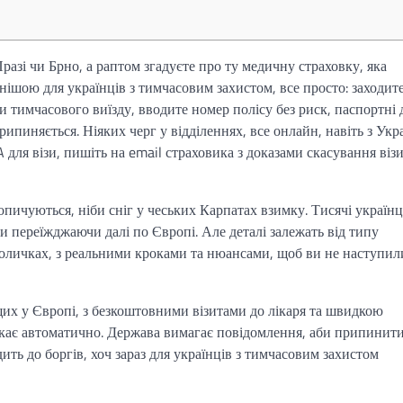
 Празі чи Брно, а раптом згадуєте про ту медичну страховку, яка
нішою для українців з тимчасовим захистом, все просто: заходит
и тимчасового виїзду, вводите номер полісу без риск, паспортні 
припиняється. Ніяких черг у відділеннях, все онлайн, навіть з Укр
 для візи, пишіть на email страховика з доказами скасування віз
копичуються, ніби сніг у чеських Карпатах взимку. Тисячі українц
 переїжджаючи далі по Європі. Але деталі залежать від типу
поличках, з реальними кроками та нюансами, щоб ви не наступил
щих у Європі, з безкоштовними візитами до лікаря та швидкою
икає автоматично. Держава вимагає повідомлення, аби припинит
ить до боргів, хоч зараз для українців з тимчасовим захистом