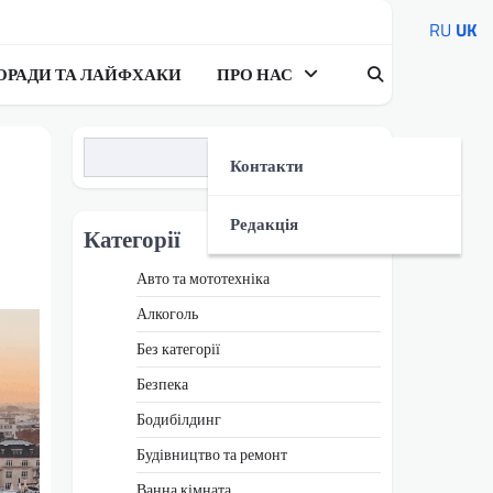
RU
UK
ОРАДИ ТА ЛАЙФХАКИ
ПРО НАС
Пошук
Контакти
Редакція
Категорії
Авто та мототехніка
Алкоголь
Без категорії
Безпека
Бодибілдинг
Будівництво та ремонт
Ванна кімната