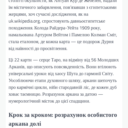
столітті окультисти, як Антуан Кур де Жебелен, надали
їм містичного забарвлення, пов’язавши з єгипетськими
жерцями, хоч сучасні дослідження, як на
uk.wikipedia.org, спростовують давньоєгипетське
походження. Колода Райдера-Уейта 1909 року,
намальована Артуром Вейтом і Памелою Колман Сміт,
стала еталоном, де кожна карта — це подорож Дурня
від наївності до просвітлення.
Ці 22 карти — серце Таро, на відміну від 56 Молодших
Арканів, що описують повсякденність. Вони втілюють
універсальні уроки: від хаосу Шута до гармонії Світу.
Уособлюючи етапи духовного шляху, аркани шепочуть
про кармічні цикли, ніби стародавній ліс, де кожен дуб
ховає таємницю. Розрахунок аркана за датою —
нумерологічний місток до цієї спадщини.
Крок за кроком: розрахунок особистого
аркана долі