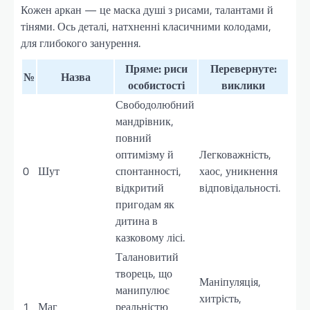
Кожен аркан — це маска душі з рисами, талантами й
тінями. Ось деталі, натхненні класичними колодами,
для глибокого занурення.
Пряме: риси
Перевернуте:
№
Назва
особистості
виклики
Свободолюбний
мандрівник,
повний
оптимізму й
Легковажність,
0
Шут
спонтанності,
хаос, уникнення
відкритий
відповідальності.
пригодам як
дитина в
казковому лісі.
Талановитий
творець, що
Маніпуляція,
манипулює
хитрість,
1
Маг
реальністю