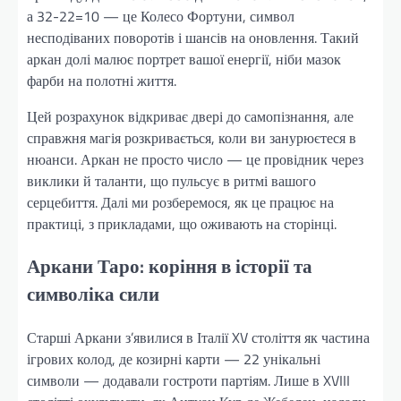
а 32-22=10 — це Колесо Фортуни, символ
несподіваних поворотів і шансів на оновлення. Такий
аркан долі малює портрет вашої енергії, ніби мазок
фарби на полотні життя.
Цей розрахунок відкриває двері до самопізнання, але
справжня магія розкривається, коли ви занурюєтеся в
нюанси. Аркан не просто число — це провідник через
виклики й таланти, що пульсує в ритмі вашого
серцебиття. Далі ми розберемося, як це працює на
практиці, з прикладами, що оживають на сторінці.
Аркани Таро: коріння в історії та
символіка сили
Старші Аркани з’явилися в Італії XV століття як частина
ігрових колод, де козирні карти — 22 унікальні
символи — додавали гостроти партіям. Лише в XVIII