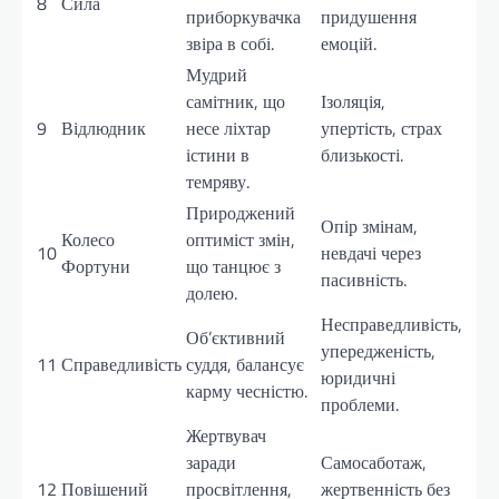
8
Сила
приборкувачка
придушення
звіра в собі.
емоцій.
Мудрий
самітник, що
Ізоляція,
9
Відлюдник
несе ліхтар
упертість, страх
істини в
близькості.
темряву.
Природжений
Опір змінам,
Колесо
оптиміст змін,
10
невдачі через
Фортуни
що танцює з
пасивність.
долею.
Несправедливість,
Об’єктивний
упередженість,
11
Справедливість
суддя, балансує
юридичні
карму чесністю.
проблеми.
Жертвувач
заради
Самосаботаж,
12
Повішений
просвітлення,
жертвенність без