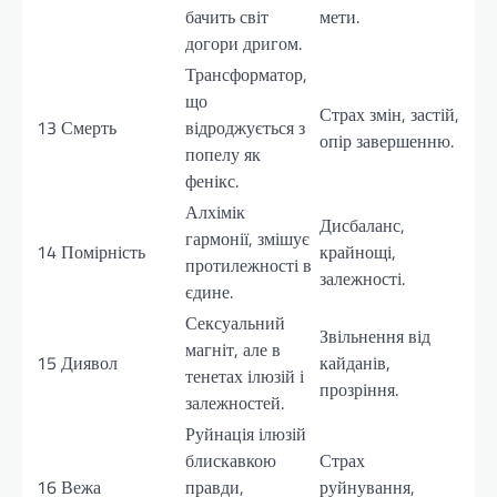
бачить світ
мети.
догори дригом.
Трансформатор,
що
Страх змін, застій,
13
Смерть
відроджується з
опір завершенню.
попелу як
фенікс.
Алхімік
Дисбаланс,
гармонії, змішує
14
Помірність
крайнощі,
протилежності в
залежності.
єдине.
Сексуальний
Звільнення від
магніт, але в
15
Диявол
кайданів,
тенетах ілюзій і
прозріння.
залежностей.
Руйнація ілюзій
блискавкою
Страх
16
Вежа
правди,
руйнування,