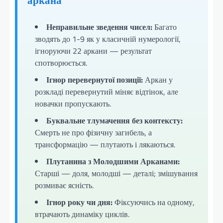
аркана
Неправильне зведення чисел:
Багато
зводять до 1-9 як у класичній нумерології,
ігноруючи 22 аркани — результат
спотворюється.
Ігнор перевернутої позиції:
Аркан у
розкладі перевернутий міняє відтінок, але
новачки пропускають.
Буквальне тлумачення без контексту:
Смерть не про фізичну загибель, а
трансформацію — плутають і лякаються.
Плутанина з Молодшими Арканами:
Старші — доля, молодші — деталі; змішування
розмиває ясність.
Ігнор року чи дня:
Фіксуючись на одному,
втрачають динаміку циклів.