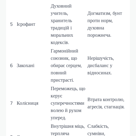
Духовний
учитель,
Догматизм, бунт
хранитель
проти норм,
5
Ієрофант
традицій і
духовна
моральних
порожнеча.
кодексів.
Гармонійний
союзник, що
Нерішучість,
6
Закохані
обирає серцем,
дисбаланс у
повний
відносинах.
пристрасті.
Переможець, що
керує
Втрата контролю,
7
Колісниця
суперечностями
агресія, стагнація.
волею й рухом
уперед.
Внутрішня міць,
Слабкість,
терпляча
сумніви,