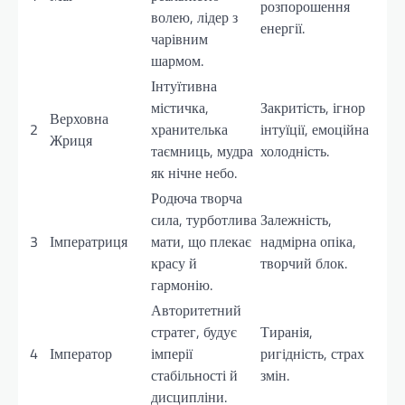
розпорошення
волею, лідер з
енергії.
чарівним
шармом.
Інтуїтивна
містичка,
Закритість, ігнор
Верховна
2
хранителька
інтуїції, емоційна
Жриця
таємниць, мудра
холодність.
як нічне небо.
Родюча творча
сила, турботлива
Залежність,
3
Імператриця
мати, що плекає
надмірна опіка,
красу й
творчий блок.
гармонію.
Авторитетний
стратег, будує
Тиранія,
4
Імператор
імперії
ригідність, страх
стабільності й
змін.
дисципліни.