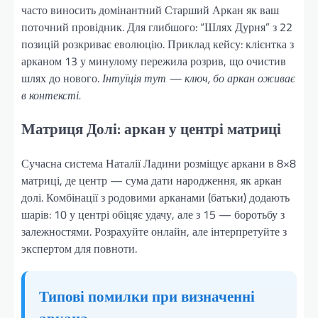
часто виносить домінантний Старший Аркан як ваш
поточний провідник. Для глибшого: “Шлях Дурня” з 22
позицій розкриває еволюцію. Приклад кейсу: клієнтка з
арканом 13 у минулому пережила розрив, що очистив
шлях до нового.
Інтуїція тут — ключ, бо аркан оживає
в контексті.
Матриця Долі: аркан у центрі матриці
Сучасна система Наталії Ладини розміщує аркани в 8×8
матриці, де центр — сума дати народження, як аркан
долі. Комбінації з родовими арканами (батьки) додають
шарів: 10 у центрі обіцяє удачу, але з 15 — боротьбу з
залежностями. Розрахуйте онлайн, але інтерпретуйте з
экспертом для повноти.
Типові помилки при визначенні