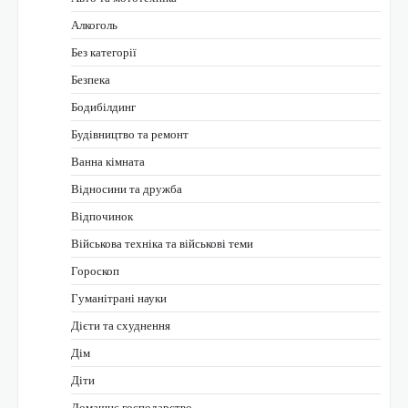
Алкоголь
Без категорії
Безпека
Бодибілдинг
Будівництво та ремонт
Ванна кімната
Відносини та дружба
Відпочинок
Військова техніка та військові теми
Гороскоп
Гуманітрані науки
Дієти та схуднення
Дім
Діти
Домашнє господарство