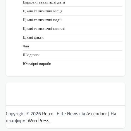
Церковні та святкові дати
Цікаві та визначні місця
Цікаві та визначні події
Цікаві та визначні постаті
Цікаві факти
Чай
Шкідники
Ювелірні вироби
Copyright © 2026
Retro
| Elite News від
Ascendoor
| На
платформі
WordPress
.