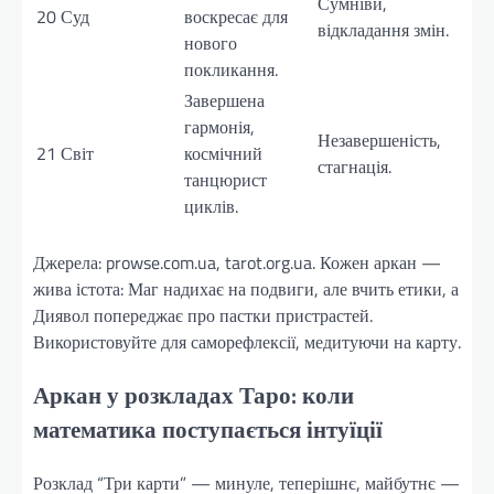
Сумніви,
20
Суд
воскресає для
відкладання змін.
нового
покликання.
Завершена
гармонія,
Незавершеність,
21
Світ
космічний
стагнація.
танцюрист
циклів.
Джерела: prowse.com.ua, tarot.org.ua. Кожен аркан —
жива істота: Маг надихає на подвиги, але вчить етики, а
Диявол попереджає про пастки пристрастей.
Використовуйте для саморефлексії, медитуючи на карту.
Аркан у розкладах Таро: коли
математика поступається інтуїції
Розклад “Три карти” — минуле, теперішнє, майбутнє —