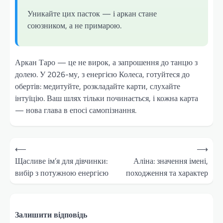
Уникайте цих пасток — і аркан стане
союзником, а не примарою.
Аркан Таро — це не вирок, а запрошення до танцю з
долею. У 2026-му, з енергією Колеса, готуйтеся до
обертів: медитуйте, розкладайте карти, слухайте
інтуїцію. Ваш шлях тільки починається, і кожна карта
— нова глава в епосі самопізнання.
Навігація
⟵
⟶
записів
Щасливе ім’я для дівчинки:
Аліна: значення імені,
вибір з потужною енергією
походження та характер
Залишити відповідь