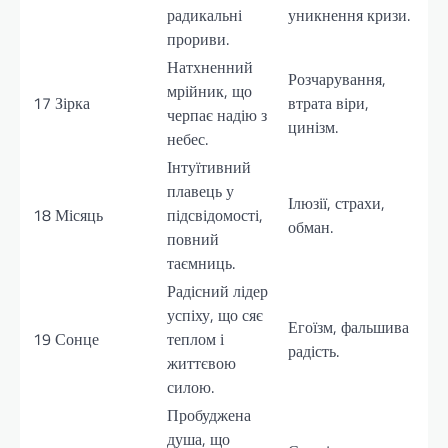
радикальні
уникнення кризи.
прориви.
Натхненний
Розчарування,
мрійник, що
17
Зірка
втрата віри,
черпає надію з
цинізм.
небес.
Інтуїтивний
плавець у
Ілюзії, страхи,
18
Місяць
підсвідомості,
обман.
повний
таємниць.
Радісний лідер
успіху, що сяє
Егоїзм, фальшива
19
Сонце
теплом і
радість.
життєвою
силою.
Пробуджена
душа, що