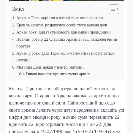
Зміст
Аркани Таро: коріння в історії та символіка сили
Крок за кроком: розрахунок особистого аркана долі
Аркан року, дня та сумісності: динамічні провідники
Повний розбір 22 Старших Арканів: ваш психологічний
портрет
Аркан у розкладах Таро: коли математика поступається
інтуїції
Матриця Долі: аркан у центрі матриці
Типові помилки при визначенні аркана
Колода Таро ховає в собі дзеркало нашої сутності, де
кожна карта Старшого Аркана оживає як архетип, що
шепоче про приховані сили. Найпростіший шлях до
свого аркана лежить через дату народження: складіть усі
цифри дня, місяця й року, а якщо сума перевищить 22,
відніміть 22, щоб отримати число від 1 до 22. Для
прикладу, дата 15.07.1990 дає 1+5+0+7+1+9+9+0=32,