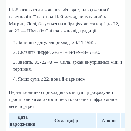
Щоб визначити аркан, візьміть дату народження й
перетворіть її на ключ. Цей метод, популярний у
Матриці Долі, базується на вібраціях чисел від 1 до 22,
де 22 — Шут або Світ залежно від традиції.
Запишіть дату: наприклад, 23.11.1985.
Складіть цифри: 2+3+1+1+1+9+8+5=30.
Зведіть: 30-22=8 — Сила, аркан внутрішньої міці й
терпіння.
Якщо сума ≤22, вона й є арканом.
Перед таблицею прикладів ось вступ: ці розрахунки
прості, але вимагають точності, бо одна цифра змінює
весь портрет.
Дата
Ко
Сума цифр
Аркан
народження
п