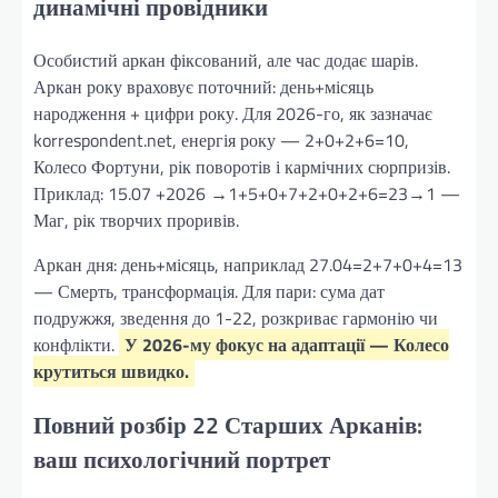
динамічні провідники
Особистий аркан фіксований, але час додає шарів.
Аркан року враховує поточний: день+місяць
народження + цифри року. Для 2026-го, як зазначає
korrespondent.net, енергія року — 2+0+2+6=10,
Колесо Фортуни, рік поворотів і кармічних сюрпризів.
Приклад: 15.07 +2026 →1+5+0+7+2+0+2+6=23→1 —
Маг, рік творчих проривів.
Аркан дня: день+місяць, наприклад 27.04=2+7+0+4=13
— Смерть, трансформація. Для пари: сума дат
подружжя, зведення до 1-22, розкриває гармонію чи
конфлікти.
У 2026-му фокус на адаптації — Колесо
крутиться швидко.
Повний розбір 22 Старших Арканів:
ваш психологічний портрет