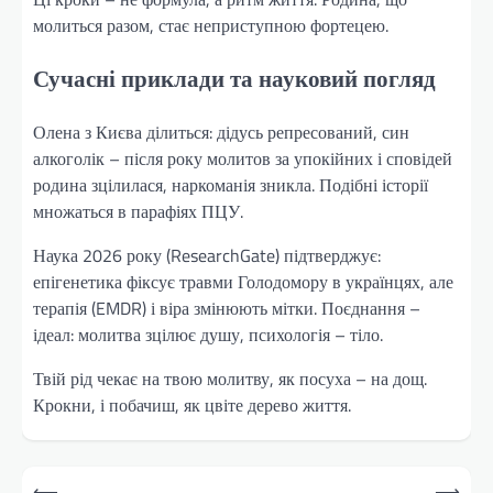
молиться разом, стає неприступною фортецею.
Сучасні приклади та науковий погляд
Олена з Києва ділиться: дідусь репресований, син
алкоголік – після року молитов за упокійних і сповідей
родина зцілилася, наркоманія зникла. Подібні історії
множаться в парафіях ПЦУ.
Наука 2026 року (ResearchGate) підтверджує:
епігенетика фіксує травми Голодомору в українцях, але
терапія (EMDR) і віра змінюють мітки. Поєднання –
ідеал: молитва зцілює душу, психологія – тіло.
Твій рід чекає на твою молитву, як посуха – на дощ.
Крокни, і побачиш, як цвіте дерево життя.
Навігація
⟵
⟶