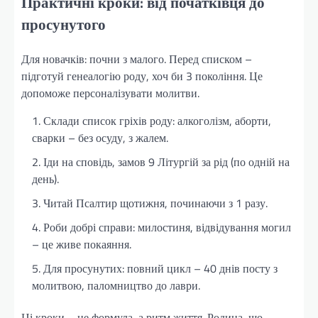
Практичні кроки: від початківця до
просунутого
Для новачків: почни з малого. Перед списком –
підготуй генеалогію роду, хоч би 3 покоління. Це
допоможе персоналізувати молитви.
Склади список гріхів роду: алкоголізм, аборти,
сварки – без осуду, з жалем.
Іди на сповідь, замов 9 Літургій за рід (по одній на
день).
Читай Псалтир щотижня, починаючи з 1 разу.
Роби добрі справи: милостиня, відвідування могил
– це живе покаяння.
Для просунутих: повний цикл – 40 днів посту з
молитвою, паломництво до лаври.
Ці кроки – не формула, а ритм життя. Родина, що