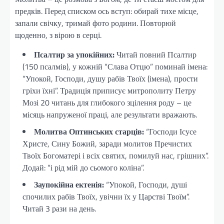
предків. Перед списком ось вступ: обирай тихе місце,
запали свічку, тримай фото родини. Повторюй
щоденно, з вірою в серці.
Псалтир за упокійних:
Читай повний Псалтир
(150 псалмів), у кожній “Слава Отцю” поминай імена:
“Упокой, Господи, душу рабів Твоїх (імена), прости
гріхи їхні”. Традиція приписує митрополиту Петру
Мозі 20 читань для глибокого зцілення роду – це
місяць напруженої праці, але результати вражають.
Молитва Оптинських старців:
“Господи Ісусе
Христе, Сину Божий, заради молитов Пречистих
Твоїх Богоматері і всіх святих, помилуй нас, грішних”.
Додай: “і рід мій до сьомого коліна”.
Заупокійна ектенія:
“Упокой, Господи, душі
спочилих рабів Твоїх, увічни їх у Царстві Твоїм”.
Читай 3 рази на день.