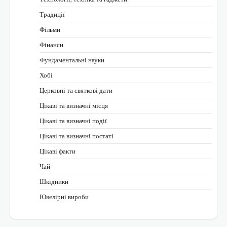
Традиції
Фільми
Фінанси
Фундаментальні науки
Хобі
Церковні та святкові дати
Цікаві та визначні місця
Цікаві та визначні події
Цікаві та визначні постаті
Цікаві факти
Чай
Шкідники
Ювелірні вироби