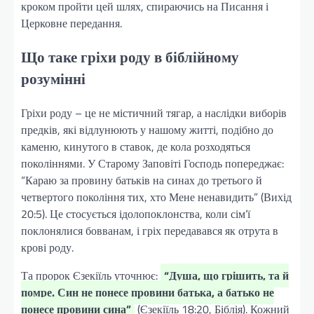
кроком пройти цей шлях, спираючись на Писання і
Церковне передання.
Що таке гріхи роду в біблійному
розумінні
Гріхи роду – це не містичний тягар, а наслідки виборів
предків, які відлунюють у нашому житті, подібно до
каменю, кинутого в ставок, де кола розходяться
поколіннями. У Старому Заповіті Господь попереджає:
“Караю за провину батьків на синах до третього й
четвертого покоління тих, хто Мене ненавидить” (Вихід
20:5). Це стосується ідолопоклонства, коли сім’ї
поклонялися бовванам, і гріх передавався як отрута в
крові роду.
Та пророк Єзекіїль уточнює:
“Душа, що грішить, та й
помре. Син не понесе провини батька, а батько не
понесе провини сина”
(Єзекіїль 18:20, Біблія). Кожний