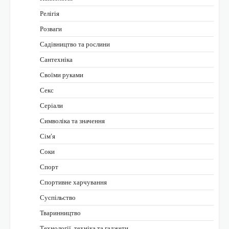
Релігія
Розваги
Садівництво та рослини
Сантехніка
Своїми руками
Секс
Серіали
Символіка та значення
Сім’я
Соки
Спорт
Спортивне харчування
Суспільство
Тваринництво
Технології, техніка та гаджети