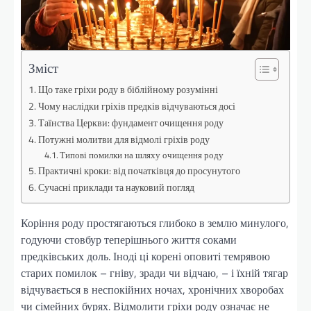
Зміст
Що таке гріхи роду в біблійному розумінні
Чому наслідки гріхів предків відчуваються досі
Таїнства Церкви: фундамент очищення роду
Потужні молитви для відмолі гріхів роду
Типові помилки на шляху очищення роду
Практичні кроки: від початківця до просунутого
Сучасні приклади та науковий погляд
Коріння роду простягаються глибоко в землю минулого,
годуючи стовбур теперішнього життя соками
предківських доль. Іноді ці корені оповиті темрявою
старих помилок – гніву, зради чи відчаю, – і їхній тягар
відчувається в неспокійних ночах, хронічних хворобах
чи сімейних бурях. Відмолити гріхи роду означає не