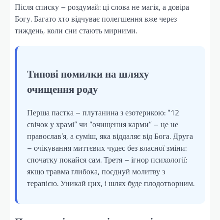
Після списку – роздумай: ці слова не магія, а довіра
Богу. Багато хто відчуває полегшення вже через
тиждень, коли сни стають мирними.
Типові помилки на шляху
очищення роду
Перша пастка – плутанина з езотерикою: “12
свічок у храмі” чи “очищення карми” – це не
православ’я, а суміш, яка віддаляє від Бога. Друга
– очікування миттєвих чудес без власної зміни:
спочатку покайся сам. Третя – ігнор психології:
якщо травма глибока, поєднуй молитву з
терапією. Уникай цих, і шлях буде плодотворним.