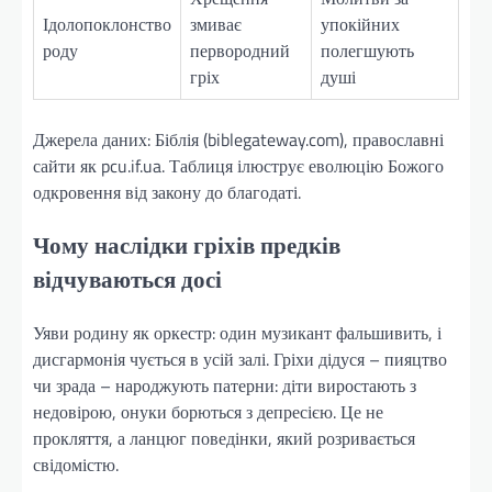
Ідолопоклонство
змиває
упокійних
роду
первородний
полегшують
гріх
душі
Джерела даних: Біблія (biblegateway.com), православні
сайти як pcu.if.ua. Таблиця ілюструє еволюцію Божого
одкровення від закону до благодаті.
Чому наслідки гріхів предків
відчуваються досі
Уяви родину як оркестр: один музикант фальшивить, і
дисгармонія чується в усій залі. Гріхи дідуся – пияцтво
чи зрада – народжують патерни: діти виростають з
недовірою, онуки борються з депресією. Це не
прокляття, а ланцюг поведінки, який розривається
свідомістю.