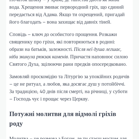
вода. Хрещення змиває первородний гріх, що єдиний
передається від Адама. Якщо ти охрещений, пригадай
його благодать – вона захищає від давніх тіней.
Сповідь – ключ до особистого прощення. Розкажи
священику про гріхи, які повторюються в родині:
образи на батьків, залежності.
Після неї душа легшає,
ніби зкинула рюкзак каменів.
Причастя наповнює силою
Святого Духа, зцілюючи рани предків опосередковано.
Замовляй проскомідію та Літургію за упокійних родичів
– це не ритуал, а любов, яка досягає душ у потойбіччі.
За традицією, 40 днів після смерті, на річниці, у суботи
– Господь чує і прощає через Церкву.
Потужні молитви для відмолі гріхів
роду
Молитва – це розмова з Богом, де ти стаєш мостом для