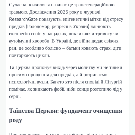
Сучасна психологія називає це трансгенераційною
травмою. Дослідження 2025 року в журналі
ResearchGate показують: епігенетичні мітки від стресу
предків (Голодомор, репресії в Україні) змінюють
експресію генів у нащадках, викликаючи тривогу чи
аутоімунні хвороби. В Україні, де війна додає свіжих
ран, це особливо болісно – батьки ховають страх, діти
повторюють цикли.
Та Церква пропонує вихід: через молитву ми не тільки
просимо прощення для предків, а й розриваємо
психологічні вузли. Багато хто після сповіді й Літургій
помічає, як зникають фобії, ніби сонце розтопило лід у
серці.
Таїнства Церкви: фундамент очищення
роду
Початок шляху – у храмі, де таїнства діють як жива