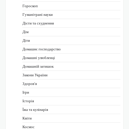
Гороскоп
Гуманітрані науки
Дієти та схуднення
Дім
Діти
Домашнє господарство
Домашні улюбленці
Домашній затишок
Закони України
Здоров'я
Ігри
Історія
Їжа та кулінарія
Квіти
Космос