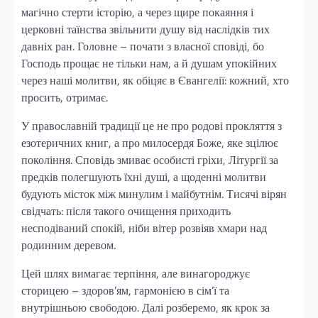
магічно стерти історію, а через щире покаяння і
церковні таїнства звільнити душу від наслідків тих
давніх ран. Головне – почати з власної сповіді, бо
Господь прощає не тільки нам, а й душам упокійних
через наші молитви, як обіцяє в Євангелії: кожний, хто
просить, отримає.
У православній традиції це не про родові прокляття з
езотеричних книг, а про милосердя Боже, яке зцілює
покоління. Сповідь змиває особисті гріхи, Літургії за
предків полегшують їхні душі, а щоденні молитви
будують місток між минулим і майбутнім. Тисячі вірян
свідчать: після такого очищення приходить
несподіваний спокій, ніби вітер розвіяв хмари над
родинним деревом.
Цей шлях вимагає терпіння, але винагороджує
сторицею – здоров’ям, гармонією в сім’ї та
внутрішньою свободою. Далі розберемо, як крок за