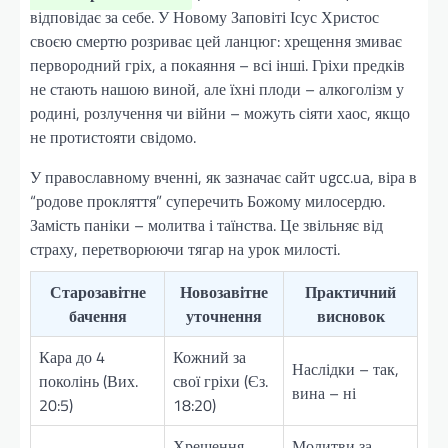
відповідає за себе. У Новому Заповіті Ісус Христос
своєю смертю розриває цей ланцюг: хрещення змиває
первородний гріх, а покаяння – всі інші. Гріхи предків
не стають нашою виной, але їхні плоди – алкоголізм у
родині, розлучення чи війни – можуть сіяти хаос, якщо
не протистояти свідомо.
У православному вченні, як зазначає сайт ugcc.ua, віра в
“родове прокляття” суперечить Божому милосердю.
Замість паніки – молитва і таїнства. Це звільняє від
страху, перетворюючи тягар на урок милості.
Старозавітне
Новозавітне
Практичний
бачення
уточнення
висновок
Кара до 4
Кожний за
Наслідки – так,
поколінь (Вих.
свої гріхи (Єз.
вина – ні
20:5)
18:20)
Хрещення
Молитви за