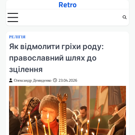
Retro
Перейти
до
вмісту
РЕЛІГІЯ
Як відмолити гріхи роду:
православний шлях до
зцілення
Олександр Демиденко
23.04.2026