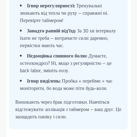
Ігнор нерегулярності:
Тренувальні
зникають від тепла чи руху – справжні ні.
Перевірте таймером!
Занадто ранній від’їзд:
За 30 хв інтервалу
їхати не треба – витрачаєте сили даремно,
первістки мають час.
Недооцінка спинного болю:
Думаєте,
остеохондроз? Ні, якщо з регулярністю – це
back labor, змініть позу.
Ігнор виділень:
Пробка + перейми = час
моніторити, бо вода може піти будь-коли.
Виникають через брак підготовки. Навчіться
відстежувати: аплікація з таймером – ваш друг. Це
заощадить паніку і сили.