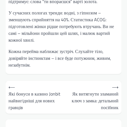
підтримує: слова “ти впораєшся” варті золота.
У сучасних пологах тренди: водні, з гіпнозом –
зменшують сприйняття на 40%. Статистика ACOG:
підготовлені жінки рідше потребують втручань. Ви не
самі – мільйони пройшли цей шлях, і малюк вартий
кожної хвилі.
Кожна перейма наближає зустріч. Слухайте тіло,
довіряйте інстинктам – і все буде потужним, живим,
незабутнім.
Навігація
⟵
⟶
записів
Які бонуси в казино Jonbit
Як витягнути зламаний
найвигідніші для нових
ключ з замка: детальний
гравців
посібник