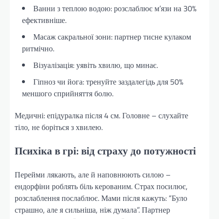
Ванни з теплою водою: розслаблює м’язи на 30%
ефективніше.
Масаж сакральної зони: партнер тисне кулаком
ритмічно.
Візуалізація: уявіть хвилю, що минає.
Гіпноз чи йога: тренуйте заздалегідь для 50%
меншого сприйняття болю.
Медичні: епідуралка після 4 см. Головне – слухайте
тіло, не боріться з хвилею.
Психіка в грі: від страху до потужності
Перейми лякають, але й наповнюють силою –
ендорфіни роблять біль керованим. Страх посилює,
розслаблення послаблює. Мами після кажуть: “Було
страшно, але я сильніша, ніж думала”. Партнер