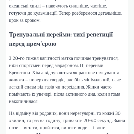
океанські хвилі – накочують сильніше, частіше,
готуючи до кульмінації. Тепер розберемося детальніше,
крок за кроком.
Тренувальні перейми: тихі репетиції
перед прем’єрою
З 20-го тижня вагітності матка починає тренуватися,
ніби спортсмен перед марафоном. Ці перейми
Брекстона-Хікса відчуваються як раптове стягування
живота – поверхня твердіє, але біль мінімальний, наче
легкий спазм від газів чи переїдання. Жінки часто
помічають їх увечері, після активного дня, коли втома
накопичилася.
На відміну від родових, вони нерегулярні: то кожні 30
хвилин, то раз на годину, тривають 20-40 секунд. Зміна
пози – встати, пройтися, випити води – і вони