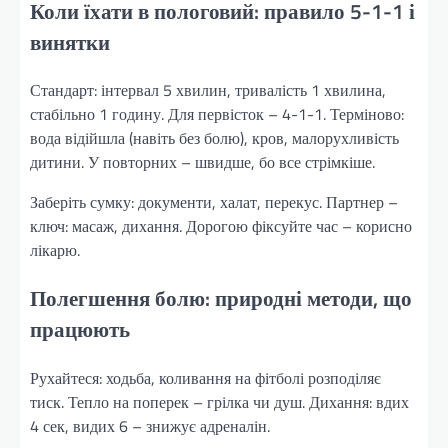
Коли їхати в пологовий: правило 5-1-1 і
винятки
Стандарт: інтервал 5 хвилин, тривалість 1 хвилина,
стабільно 1 годину. Для первісток – 4-1-1. Терміново:
вода відійшла (навіть без болю), кров, малорухливість
дитини. У повторних – швидше, бо все стрімкіше.
Заберіть сумку: документи, халат, перекус. Партнер –
ключ: масаж, дихання. Дорогою фіксуйте час – корисно
лікарю.
Полегшення болю: природні методи, що
працюють
Рухайтеся: ходьба, коливання на фітболі розподіляє
тиск. Тепло на поперек – грілка чи душ. Дихання: вдих
4 сек, видих 6 – знижує адреналін.