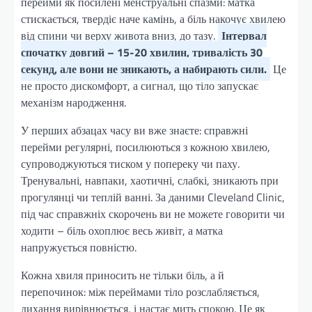
перейми як посилені менструальні спазми: матка
стискається, твердіє наче камінь, а біль накочує хвилею
від спини чи верху живота вниз, до тазу.
Інтервал
спочатку довгий – 15-20 хвилин, тривалість 30
секунд, але вони не зникають, а набирають сили.
Це
не просто дискомфорт, а сигнал, що тіло запускає
механізм народження.
У перших абзацах часу ви вже знаєте: справжні
перейми регулярні, посилюються з кожною хвилею,
супроводжуються тиском у попереку чи паху.
Тренувальні, навпаки, хаотичні, слабкі, зникають при
прогулянці чи теплій ванні. За даними Cleveland Clinic,
під час справжніх скорочень ви не можете говорити чи
ходити – біль охоплює весь живіт, а матка
напружується повністю.
Кожна хвиля приносить не тільки біль, а й
перепочинок: між переймами тіло розслабляється,
дихання вирівнюється, і настає мить спокою. Це як