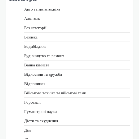
Авто та мототехніка
Алкоголь
Без категорії
Безпека
Бодибілдинг
Будівництво та ремонт
Ванна кімната
Відносини та дружба
Відпочинок
Військова техніка та військові теми
Гороскоп
Гуманітрані науки
Дієти та схуднення
Дім