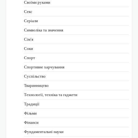
Своїми руками
Секс
Серіали
Символіка та значення
Сім’я
Соки
Спорт
Спортивне харчування
Суспільство
Тваринництво
Технології, техніка та гаджети
Традиції
Фільми
Фінанси
Фундаментальні науки