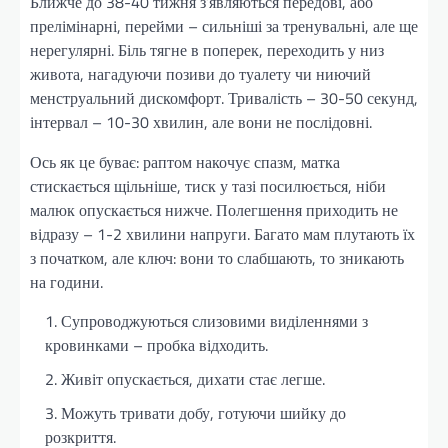
Ближче до 38-40 тижня з’являються передові, або
прелімінарні, перейми – сильніші за тренувальні, але ще
нерегулярні. Біль тягне в поперек, переходить у низ
живота, нагадуючи позиви до туалету чи ниючий
менструальний дискомфорт. Тривалість – 30-50 секунд,
інтервал – 10-30 хвилин, але вони не послідовні.
Ось як це буває: раптом накочує спазм, матка
стискається щільніше, тиск у тазі посилюється, ніби
малюк опускається нижче. Полегшення приходить не
відразу – 1-2 хвилини напруги. Багато мам плутають їх
з початком, але ключ: вони то слабшають, то зникають
на години.
Супроводжуються слизовими виділеннями з
кровинками – пробка відходить.
Живіт опускається, дихати стає легше.
Можуть тривати добу, готуючи шийку до
розкриття.