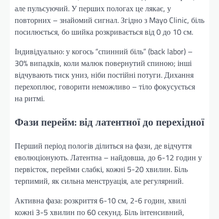
але пульсуючий. У перших пологах це лякає, у
повторних – знайомий сигнал. Згідно з Mayo Clinic, біль
посилюється, бо шийка розкривається від 0 до 10 см.
Індивідуально: у когось “спинний біль” (back labor) –
30% випадків, коли малюк повернутий спиною; інші
відчувають тиск униз, ніби постійні потуги. Дихання
перехоплює, говорити неможливо – тіло фокусується
на ритмі.
Фази перейм: від латентної до перехідної
Перший період пологів ділиться на фази, де відчуття
еволюціонують. Латентна – найдовша, до 6-12 годин у
первісток, перейми слабкі, кожні 5-20 хвилин. Біль
терпимий, як сильна менструація, але регулярний.
Активна фаза: розкриття 6-10 см, 2-6 годин, хвилі
кожні 3-5 хвилин по 60 секунд. Біль інтенсивний,