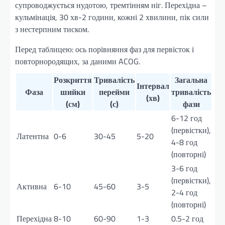
супроводжується нудотою, тремтінням ніг. Перехідна –
кульмінація, 30 хв-2 години, кожні 2 хвилини, пік сили
з нестерпним тиском.
Перед таблицею: ось порівняння фаз для первісток і
повторнородящих, за даними ACOG.
Розкриття
Тривалість
Загальна
Інтервал
Фаза
шийки
перейми
тривалість
(хв)
(см)
(с)
фази
6-12 год
(первістки),
Латентна
0-6
30-45
5-20
4-8 год
(повторні)
3-6 год
(первістки),
Активна
6-10
45-60
3-5
2-4 год
(повторні)
Перехідна
8-10
60-90
1-3
0.5-2 год