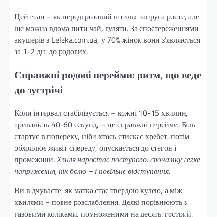
Цей етап – як передгрозовий штиль: напруга росте, але
ще можна вдома пити чай, гуляти. За спостереженнями
акушерів з Leleka.com.ua, у 70% жінок вони з’являються
за 1-2 дні до родових.
Справжні родові перейми: ритм, що веде
до зустрічі
Коли інтервал стабілізується – кожні 10-15 хвилин,
тривалість 40-60 секунд, – це справжні перейми. Біль
стартує в попереку, ніби хтось стискає хребет, потім
обхоплює живіт спереду, опускається до стегон і
промежини.
Хвиля наростає поступово: спочатку легке
напруження, пік болю – і повільне відступання.
Ви відчуваєте, як матка стає твердою кулею, а між
хвилями – повне розслаблення. Деякі порівнюють з
газовими коліками, помноженими на десять: гострий,