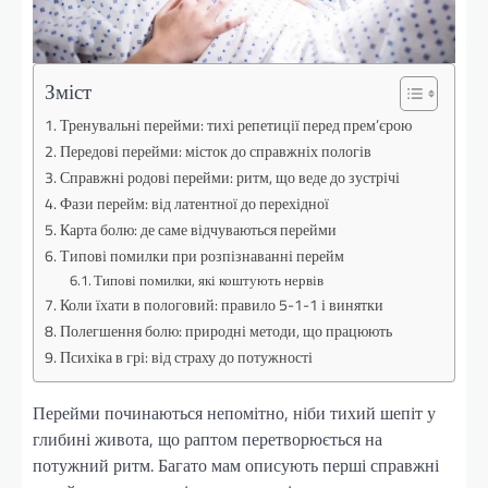
Зміст
Тренувальні перейми: тихі репетиції перед прем’єрою
Передові перейми: місток до справжніх пологів
Справжні родові перейми: ритм, що веде до зустрічі
Фази перейм: від латентної до перехідної
Карта болю: де саме відчуваються перейми
Типові помилки при розпізнаванні перейм
Типові помилки, які коштують нервів
Коли їхати в пологовий: правило 5-1-1 і винятки
Полегшення болю: природні методи, що працюють
Психіка в грі: від страху до потужності
Перейми починаються непомітно, ніби тихий шепіт у
глибині живота, що раптом перетворюється на
потужний ритм. Багато мам описують перші справжні