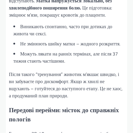
відступають.
Матка напружується локально, без
хвилеподібного поширення болю.
Це підготовка:
зміцнює м’язи, покращує кровотік до плаценти.
Виникають спонтанно, часто при дотиках до
живота чи сексі.
Не змінюють шийку матки – жодного розкриття.
Можуть лякати на ранніх термінах, але після 37
тижня стають частішими.
Після такого “тренування” животик м’якшає швидко, і
ви забуваєте про дискомфорт. Якщо ж хвилі не
вщухають – готуйтеся до наступного етапу. Це не хаос,
а продуманий план природи.
Передові перейми: місток до справжніх
пологів