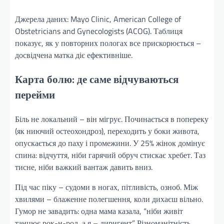
Джерела даних: Mayo Clinic, American College of
Obstetricians and Gynecologists (ACOG). Таблиця
показує, як у повторних пологах все прискорюється –
досвідчена матка діє ефективніше.
Карта болю: де саме відчуваються
перейми
Біль не локальний – він мігрує. Починається в попереку
(як ниючий остеохондроз), переходить у боки живота,
опускається до паху і промежини. У 25% жінок домінує
спина: відчуття, ніби гарячий обруч стискає хребет. Таз
тисне, ніби важкий вантаж давить вниз.
Під час піку – судоми в ногах, пітливість, озноб. Між
хвилями – блаженне полегшення, коли дихаєш вільно.
Гумор не завадить: одна мама казала, “ніби живіт
танцює рок-н-рол, а я – диригент”. Різноманітність