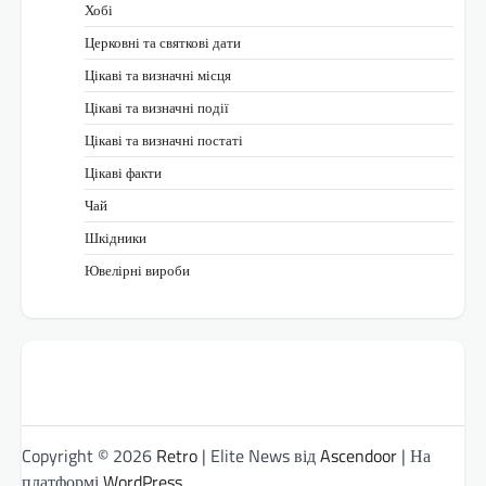
Хобі
Церковні та святкові дати
Цікаві та визначні місця
Цікаві та визначні події
Цікаві та визначні постаті
Цікаві факти
Чай
Шкідники
Ювелірні вироби
Copyright © 2026
Retro
| Elite News від
Ascendoor
| На
платформі
WordPress
.