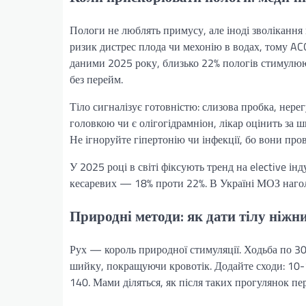
Пологи не люблять примусу, але іноді зволікання
ризик дистрес плода чи мехонію в водах, тому ACO
даними 2025 року, близько 22% пологів стимулюют
без перейм.
Тіло сигналізує готовністю: слизова пробка, не
головкою чи є олігогідрамніон, лікар оцінить за
Не ігноруйте гіпертонію чи інфекції, бо вони пр
У 2025 році в світі фіксують тренд на elective ін
кесаревих — 18% проти 22%. В Україні МОЗ нагол
Природні методи: як дати тілу ніж
Рух — король природної стимуляції. Ходьба по 30
шийку, покращуючи кровотік. Додайте сходи: 10-1
140. Мами діляться, як після таких прогулянок пер