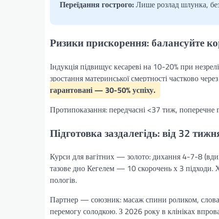
Переїдання гострого:
Лише розлад шлунка, без
Ризики прискорення: балансуйте кор
Індукція підвищує кесареві на 10-20% при незрел
зростання материнської смертності частково через 
гарантовані — 30-50% успіху.
Протипоказання: передчасні <37 тиж, поперечне 
Підготовка заздалегідь: від 32 тижн
Курси для вагітних — золото: дихання 4-7-8 (вдих
тазове дно Кегелем — 10 скорочень х 3 підходи.
пологів.
Партнер — союзник: масаж спини роликом, слова 
перемогу солодкою. З 2026 року в клініках впро