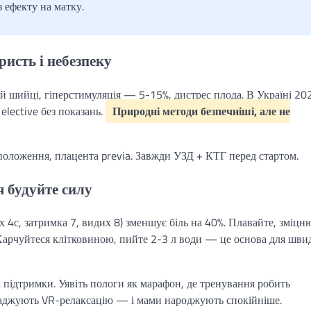
 ефекту на матку.
исть і небезпеку
ій шийці, гіперстимуляція — 5-15%, дистрес плода. В Україні 20
elective без показань.
Природні методи безпечніші, але не
положення, плацента previa. Завжди УЗД + КТГ перед стартом.
я будуйте силу
 4с, затримка 7, видих 8) зменшує біль на 40%. Плавайте, зміцн
 Харчуйтеся клітковиною, пийте 2-3 л води — це основа для шви
підтримки. Уявіть пологи як марафон, де тренування робить
ваджують VR-релаксацію — і мами народжують спокійніше.