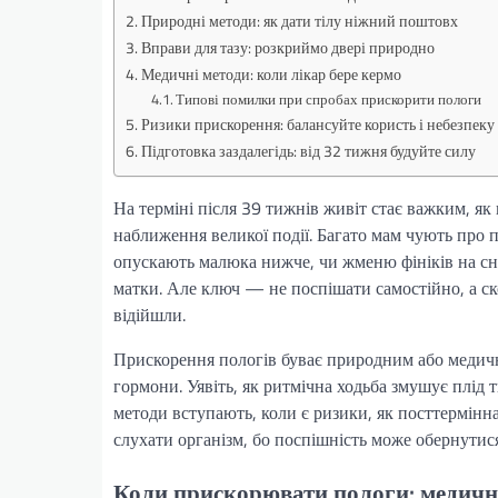
Природні методи: як дати тілу ніжний поштовх
Вправи для тазу: розкриймо двері природно
Медичні методи: коли лікар бере кермо
Типові помилки при спробах прискорити пологи
Ризики прискорення: балансуйте користь і небезпеку
Підготовка заздалегідь: від 32 тижня будуйте силу
На терміні після 39 тижнів живіт стає важким, я
наближення великої події. Багато мам чують про 
опускають малюка нижче, чи жменю фініків на с
матки. Але ключ — не поспішати самостійно, а ск
відійшли.
Прискорення пологів буває природним або медичним
гормони. Уявіть, як ритмічна ходьба змушує плід т
методи вступають, коли є ризики, як посттермінн
слухати організм, бо поспішність може обернутис
Коли прискорювати пологи: медичні