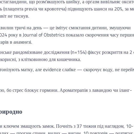
остагландини, що розм’якшують шийку, а оргазм вивільняє оксит
ь (плацента previa чи кровотеча) підвищують шанси на 20%, за м
віт не тиснув.
вилин тричі на день — це імітує смоктання дитини, змушуючи
24 року в Journal of Obstetrics показало скорочення часу першо
арів в анамнезі.
ське рандомізоване дослідження (n=154) фіксує розкриття на 2
 корисні, з клітковиною для кишечника.
тонізують матку, але evidence слабке — скорочує воду, не перей
єю, бо стрес блокує гормони. Ароматерапія з лавандою чи іланг-
природно
іби ключем змащують замок. Почніть з 37 тижня під наглядом, 10
х, вдих — прогин спини, видих — вигин, 10 повторів — розтягує