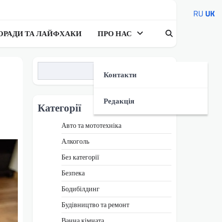
RU
UK
ОРАДИ ТА ЛАЙФХАКИ
ПРО НАС
Пошук
Контакти
Редакція
Категорії
Авто та мототехніка
Алкоголь
Без категорії
Безпека
Бодибілдинг
Будівництво та ремонт
Ванна кімната