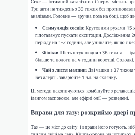
Секс — інтимний каталізатор. Сперма містить пр
Три акти на тиждень з 39 тижня без протипоказан
аналізами. Головне — зручна поза на боці, щоб жи
Стимуляція сосків:
Круговими рухами 15 х
гіпоталамус пускати окситоцин. Дослідження 20
періоду на 1-2 години, але уникайте, якщо є кес
Фініки:
Шість штук щодня з 36 тижня — іран
більше та пологи на 4 години коротші. Солодкі,
Чай з листя малини:
Дві чашки з 37 тижня 
Без алергії, заварюйте 1 ч.л. на склянку.
Ці методи накопичуються: комбінуйте з релаксаці
ілангом заспокоює, але ефірні олії — розведені.
Вправи для тазу: розкриймо двері 
Таз — це міст до світу, і вправи його готують, н
хвилин двічі на день. Кішка-корова: на чотирьо