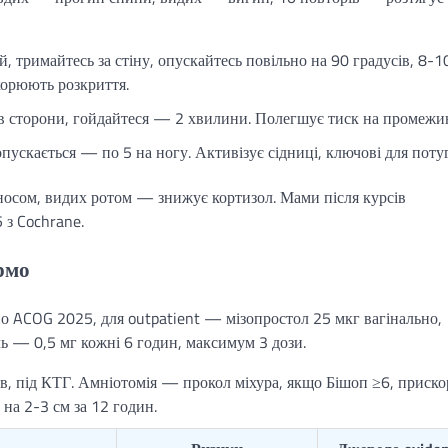
 тримайтесь за стіну, опускайтесь повільно на 90 градусів, 8-1
скорюють розкриття.
 в сторони, гойдайтеся — 2 хвилини. Полегшує тиск на промежи
опускається — по 5 на ногу. Активізує сідниці, ключові для потуг
носом, видих ротом — знижує кортизол. Мами після курсів
 з Cochrane.
рмо
но ACOG 2025, для outpatient — мізопростол 25 мкг вагінально,
ь — 0,5 мг кожні 6 годин, максимум 3 дози.
хв, під КТГ. Амніотомія — прокол міхура, якщо Бішоп ≥6, приск
на 2-3 см за 12 годин.