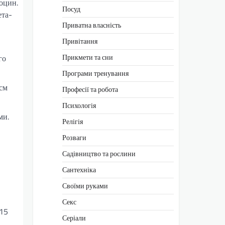
оцин.
Посуд
ета-
Приватна власність
Привітання
Прикмети та сни
го
Програми тренування
 см
Професії та робота
Психологія
ми.
Релігія
Розваги
Садівництво та рослини
Сантехніка
Своїми руками
Секс
-15
Серіали