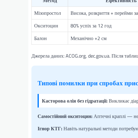
Метод
Ефективність
Мізопростол
Висока, розкриття + перейми за
Окситоцин
80% успіх за 12 год
Балон
Механічно +2 см
Джерела даних: ACOG.org, dec.gov.ua. Після табл
Типові помилки при спробах при
Касторова олія без гідратації:
Викликає діар
Самостійний окситоцин:
Аптечні краплі — неб
Ігнор КТГ:
Навіть натуральні методи потребую