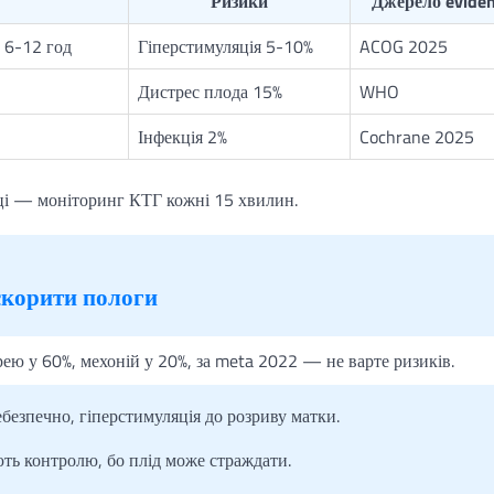
Ризики
Джерело evide
 6-12 год
Гіперстимуляція 5-10%
ACOG 2025
Дистрес плода 15%
WHO
Інфекція 2%
Cochrane 2025
иці — моніторинг КТГ кожні 15 хвилин.
скорити пологи
ею у 60%, мехоній у 20%, за meta 2022 — не варте ризиків.
езпечно, гіперстимуляція до розриву матки.
ть контролю, бо плід може страждати.