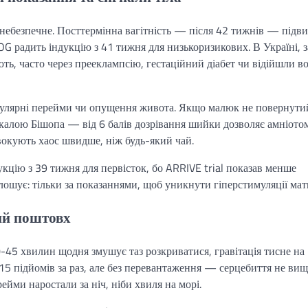
 небезпечне. Посттермінна вагітність — після 42 тижнів — підв
G радить індукцію з 41 тижня для низькоризикових. В Україні, з
ь, часто через прееклампсію, гестаційний діабет чи відійшли в
регулярні перейми чи опущення живота. Якщо малюк не повернути
 шкалою Бішопа — від 6 балів дозрівання шийки дозволяє амніото
овокують хаос швидше, ніж будь-який чай.
дукцію з 39 тижня для первісток, бо ARRIVE trial показав менше
ошує: тільки за показаннями, щоб уникнути гіперстимуляції мат
ний поштовх
-45 хвилин щодня змушує таз розкриватися, гравітація тисне на
5 підйомів за раз, але без перевантаження — серцебиття не вищ
ейми наростали за ніч, ніби хвиля на морі.