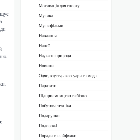
Мотивація для спорту
ищує
Музика
а
Мультфільми
оди
Навчання
Напої
й
Наука та природа
мію.
Новини
Одяг, взуття, аксесуари та мода
ки.
Паразити
Підприємництво та бізнес
Побутова техніка
Подарунки
е
Подорожі
Поради та лайфхаки