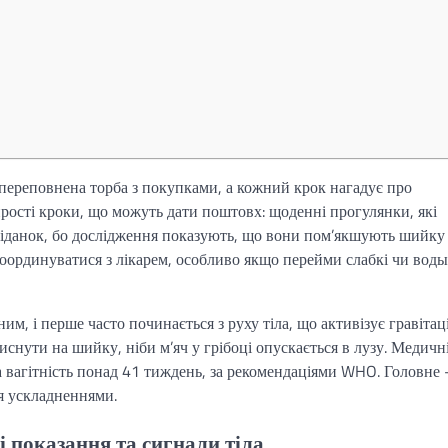
к переповнена торба з покупками, а кожний крок нагадує про
прості кроки, що можуть дати поштовх: щоденні прогулянки, які
ніданок, бо дослідження показують, що вони пом’якшують шийку
оординуватися з лікарем, особливо якщо перейми слабкі чи воды
, і перше часто починається з руху тіла, що активізує гравітац
иснути на шийку, ніби м’яч у грібоці опускається в лузу. Медичн
а вагітність понад 41 тиждень, за рекомендаціями WHO. Головне
я ускладненнями.
 показання та сигнали тіла