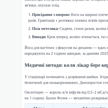
зв’язки, опускає плід.
Присідання з опорою:
Ноги на ширині плечей,
разів. Гравітація + розтяжка тазових м’язів при
Поза метелика:
Сидячи, стопи разом, коліна
Випади:
Крок вперед, коліно згинається, таз 
Йога для вагітних з фокусом на дихання — вдих 
народжують на 2 години швидше, за даними 2025
Медичні методи: коли лікар бере ке
У стаціонарі починають з дозрівання шийки. Згід
безпечний для низькоризикових. Динопростон гел
Окситоцин — король: в/в інфузія від 0,5-2 мЄд/
на 1 годину. Балон Фолея — механічно розкриває 