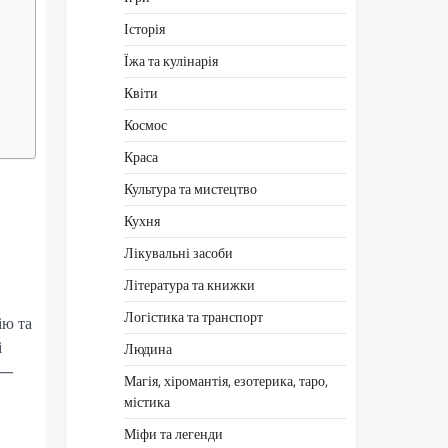
Історія
Їжа та кулінарія
Квіти
Космос
Краса
Культура та мистецтво
Кухня
Лікувальні засоби
Література та книжки
Логістика та транспорт
ію та
і
Людина
 —
Магія, хіромантія, езотерика, таро,
містика
Міфи та легенди