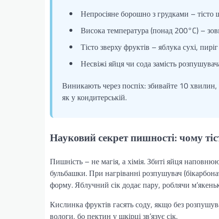
Непросіяне борошно з грудками – тісто щ
Висока температура (понад 200°C) – зовн
Тісто зверху фруктів – яблука сухі, пиріг
Несвіжі яйця чи сода замість розпушувач
Виникають через поспіх: збивайте 10 хвилин, я
як у кондитерській.
Науковий секрет пишності: чому тіс
Пишність – не магія, а хімія. Збиті яйця наповню
бульбашки. При нагріванні розпушувач (бікарбона
форму. Яблучний сік додає пару, роблячи м’якень
Кислинка фруктів гасять соду, якщо без розпушува
вологи, бо пектин у шкірці зв’язує сік.