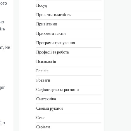
щого
Посуд
Приватна власність
ою
Привітання
іть
Прикмети та сни
Програми тренування
т, не
Професії та робота
Психологія
Релігія
Розваги
ріг
Садівництво та рослини
Сантехніка
Своїми руками
Секс
C з
Серіали