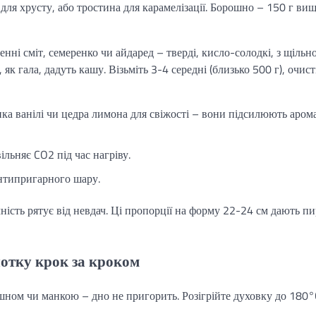
 для хрусту, або тростина для карамелізації. Борошно – 150 г ви
енні сміт, семеренко чи айдаред – тверді, кисло-солодкі, з щільн
 як гала, дадуть кашу. Візьміть 3-4 середні (близько 500 г), очист
іпка ванілі чи цедра лимона для свіжості – вони підсилюють арома
вільняє CO2 під час нагріву.
нтипригарного шару.
ність рятує від невдач. Ці пропорції на форму 22-24 см дають пи
отку крок за кроком
шном чи манкою – дно не пригорить. Розігрійте духовку до 180°