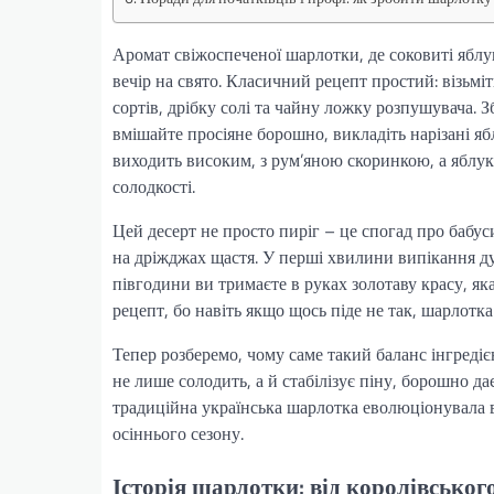
Аромат свіжоспеченої шарлотки, де соковиті яблу
вечір на свято. Класичний рецепт простий: візьмі
сортів, дрібку солі та чайну ложку розпушувача. 
вмішайте просіяне борошно, викладіть нарізані я
виходить високим, з рум’яною скоринкою, а яблук
солодкості.
Цей десерт не просто пиріг – це спогад про бабуси
на дріжджах щастя. У перші хвилини випікання ду
півгодини ви тримаєте в руках золотаву красу, як
рецепт, бо навіть якщо щось піде не так, шарлотка
Тепер розберемо, чому саме такий баланс інгреді
не лише солодить, а й стабілізує піну, борошно дає
традиційна українська шарлотка еволюціонувала в
осіннього сезону.
Історія шарлотки: від королівського