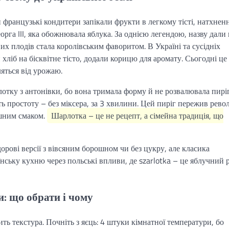
и французькі кондитери запікали фрукти в легкому тісті, натхненн
а III, яка обожнювала яблука. За однією легендою, назву дали н
них плодів стала королівським фаворитом. В Україні та сусідніх
и хліб на бісквітне тісто, додали корицю для аромату. Сьогодні це
яться від урожаю.
лотку з антонівки, бо вона тримала форму й не розвалювала пиріг
 простоту – без міксера, за 3 хвилини. Цей пиріг пережив револ
шшним смаком.
Шарлотка – це не рецепт, а сімейна традиція, що
рові версії з вівсяним борошном чи без цукру, але класика
ську кухню через польські впливи, де szarlotka – це яблучний р
: що обрати і чому
ить текстура. Почніть з яєць: 4 штуки кімнатної температури, бо