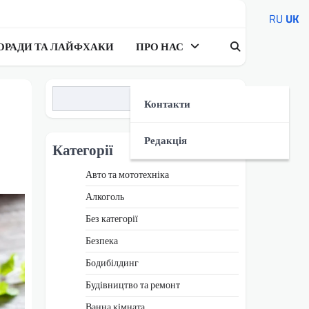
RU
UK
ОРАДИ ТА ЛАЙФХАКИ
ПРО НАС
Пошук
Контакти
Редакція
Категорії
Авто та мототехніка
Алкоголь
Без категорії
Безпека
Бодибілдинг
Будівництво та ремонт
Ванна кімната