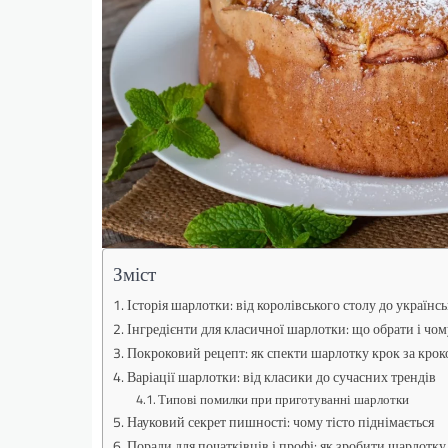
Зміст
Історія шарлотки: від королівського столу до українсь
Інгредієнти для класичної шарлотки: що обрати і чом
Покроковий рецепт: як спекти шарлотку крок за кро
Варіації шарлотки: від класики до сучасних трендів
Типові помилки при приготуванні шарлотки
Науковий секрет пишності: чому тісто піднімається
Поради для початківців і профі: як зробити шарлотк