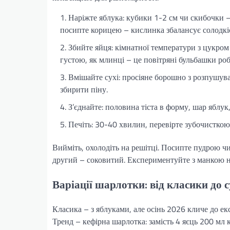
Наріжте яблука: кубики 1-2 см чи скибочки 
посипте корицею – кислинка збалансує солодкіс
Збийте яйця: кімнатної температури з цукром
густою, як млинці – це повітряні бульбашки ро
Вмішайте сухі: просіяне борошно з розпушува
збирити піну.
З’єднайте: половина тіста в форму, шар яблук
Печіть: 30-40 хвилин, перевірте зубочисткою 
Вийміть, охолодіть на решітці. Посипте пудрою ч
другий – соковитий. Експериментуйте з манкою на
Варіації шарлотки: від класики до 
Класика – з яблуками, але осінь 2026 кличе до ек
Тренд – кефірна шарлотка: замість 4 яєць 200 мл к