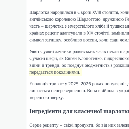
Шарлотка народилася в Європі XVIII століття, кол
англійською королевою Шарлоттою, дружиною Георг
честь – шарлотка з зачерствілого хліба й тушкова
країнах рецепт адаптували в XIX столітті: замінил
символ затишку, особливо восени, коли сади ломл
Уявіть: уявні дачники радянських часів пекли шар
Сучасні шефи, як Євген Клопотенко, підкреслюють
війни й тренди, бо поєднує бюджетність з розкі
передається поколіннями.
Еволюція триває: у 2025-2026 роках популярні здо
лишається неперевершеною. Вона ввійшла в україн
меренгою зверху.
Інгредієнти для класичної шарлотки
Серце рецепту – свіжі продукти, бо від них залеж