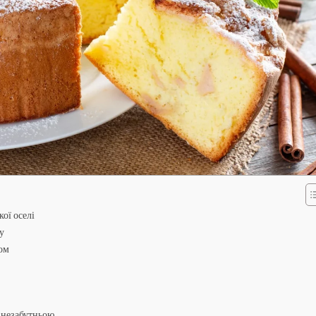
кої оселі
у
ком
у незабутньою