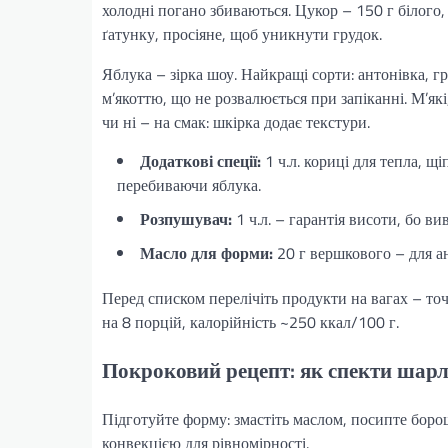
холодні погано збиваються. Цукор – 150 г білого,
ґатунку, просіяне, щоб уникнути грудок.
Яблука – зірка шоу. Найкращі сорти: антонівка, гр
м’якоттю, що не розвалюється при запіканні. М’які,
чи ні – на смак: шкірка додає текстури.
Додаткові спеції:
1 ч.л. кориці для тепла, щ
перебиваючи яблука.
Розпушувач:
1 ч.л. – гарантія висоти, бо ви
Масло для форми:
20 г вершкового – для а
Перед списком перелічіть продукти на вагах – точ
на 8 порцій, калорійність ~250 ккал/100 г.
Покроковий рецепт: як спекти шарл
Підготуйте форму: змастіть маслом, посипте боро
конвекцією для рівномірності.