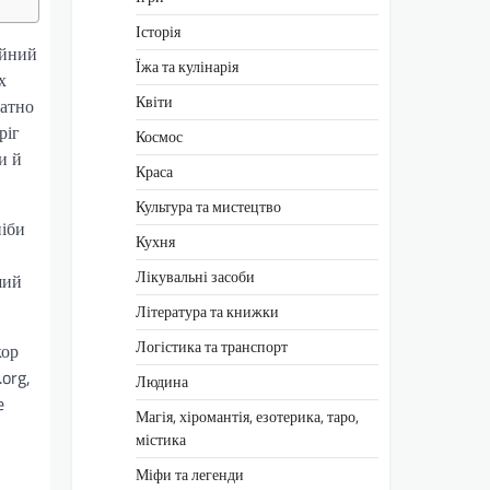
Історія
айний
Їжа та кулінарія
х
Квіти
ратно
ріг
Космос
и й
Краса
Культура та мистецтво
ніби
Кухня
Лікувальні засоби
ший
Література та книжки
Логістика та транспорт
кор
.org,
Людина
e
Магія, хіромантія, езотерика, таро,
містика
Міфи та легенди