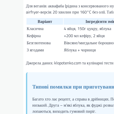
Для веганів: аквафаба (рідина з консервованого ну
airfryer-версія: 20 хвилин при 160°C без олії. Т
Варіант
Інгредієнти змі
Класична
4 яйця, 150г цукру, яблука
Кефірна
+200 мл кефіру, 2 яйця
Безглютенова
Вівсяне/мигдальне борошно
З ягодами
Яблука + чорниця
Джерела даних: klopotenko.com та кулінарні тест
Типові помилки при приготуван
Багато хто лає рецепт, а справа в дрібницях. 
низький. Друга – м’які яблука, як фуджі: розв
лопаються, виходить гумовий пиріг.