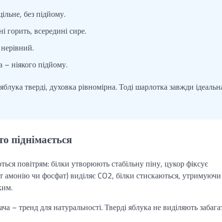
ільне, без підйому.
і горить, всередині сире.
 нерівний.
а – ніякого підйому.
блука тверді, духовка рівномірна. Тоді шарлотка завжди ідеальн
то піднімається
ються повітрям: білки утворюють стабільну піну, цукор фіксує
т амонію чи фосфат) виділяє CO2, білки стискаються, утримуючи
ким.
ча – тренд для натуральності. Тверді яблука не виділяють забага