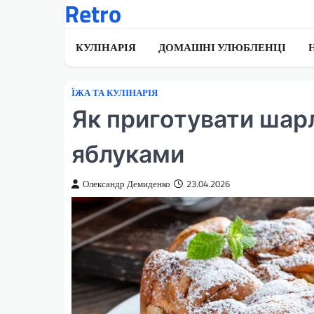
Retro
Перейти
до
вмісту
КУЛІНАРІЯ
ДОМАШНІ УЛЮБЛЕНЦІ
ЇЖА ТА КУЛІНАРІЯ
Як приготувати шарл
яблуками
Олександр Демиденко
23.04.2026