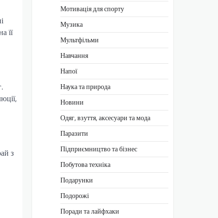
Мотивація для спорту
і
Музика
а її
Мультфільми
Навчання
Напої
.
Наука та природа
юції,
Новини
Одяг, взуття, аксесуари та мода
Паразити
Підприємництво та бізнес
ай з
Побутова техніка
Подарунки
Подорожі
Поради та лайфхаки