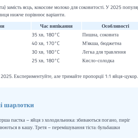
та) замість яєць, кокосове молоко для соковитості. У 2025 попул
аблиця нижче порівнює варіанти.
ни
Час випікання
Особливості
35 хв, 180°C
Пишна, соковита
40 хв, 170°C
М’якша, бюджетна
30 хв, 180°C
Легка для травлення
25 хв, 180°C
Кисло-солодка
и 2025. Експериментуйте, але тримайте пропорції 1:1 яйця-цукор.
ні шарлотки
Перша пастка – яйця з холодильника: збиваються погано, пиріг
алюються в кашу. Третя – перемішування тіста: бульбашки