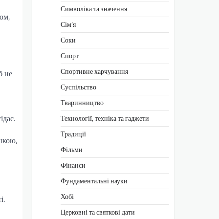
Символіка та значення
ом,
Сім’я
Соки
Спорт
Спортивне харчування
б не
Суспільство
Тваринництво
ідає.
Технології, техніка та гаджети
Традиції
нкою,
Фільми
Фінанси
Фундаментальні науки
Хобі
і.
Церковні та святкові дати