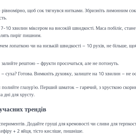
– рівномірно, щоб сок тягнувся нитками. Збризніть лимонним сок
ть.
 7-10 хвилин міксером на високій швидкості. Маса побіліє, стане
блять пиріг пишним.
чем лопаткою чи на низькій швидкості – 10 рухів, не більше, що
, залийте рештою – фрукти просочаться, але не потонуть.
– суха? Готова. Вимкніть духовку, залиште на 10 хвилин – не ос
и полийте глазур’ю. Перший шматок – гарячий, з хрусткою скори
 дні для хрусту.
сучасних трендів
спериментів. Додайте груші для кремовості чи сливи для терпкост
ефіру + 2 яйця, тісто кисліше, пишніше.