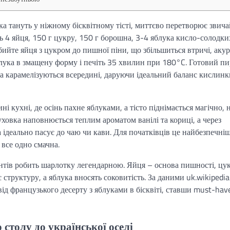
ка тануть у ніжному бісквітному тісті, миттєво перетворює звич
ть 4 яйця, 150 г цукру, 150 г борошна, 3-4 яблука кисло-солодки
Збийте яйця з цукром до пишної піни, що збільшиться втричі, аку
блука в змащену форму і печіть 35 хвилин при 180°C. Готовий пи
а карамелізуються всередині, даруючи ідеальний баланс кислинк
ні кухні, де осінь пахне яблуками, а тісто піднімається магічно, 
ховка наповнюється теплим ароматом ванілі та кориці, а через
а ідеально пасує до чаю чи кави. Для початківців це найбезпечні
 все одно смачна.
єнтів робить шарлотку легендарною. Яйця – основа пишності, цу
 структуру, а яблука вносять соковитість. За даними uk.wikipedia
ід французького десерту з яблуками в бісквіті, ставши must-hav
 столу до української оселі