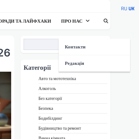
RU
UK
ОРАДИ ТА ЛАЙФХАКИ
ПРО НАС
Пошук
Контакти
26
Редакція
Категорії
Авто та мототехніка
Алкоголь
Без категорії
Безпека
Бодибілдинг
Будівництво та ремонт
Ванна кімната