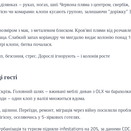
ілянках – руках, ногах, шиї. Червона пляма з центром, свербіж,
ргією чи комарами: клопи кусають групою, залишаючи “доріжку” 
озміром з мак, з металевим блиском. Кров’яні плями від розчавл
раца. Слабкий запах коріандру чи мигдалю видає колонію понад 
трі клопи, битва почалася.
 безсоння, стрес. Дорослі ігнорують – і колонія росте
 гості
скрізь. Головний шлях – вживані меблі: диван з OLX чи барахолки
їзди – один клоп у валізі множиться вдома.
, щілини. Переїзди, ремонт, міграція через війну посилили пробл
ігієну, оселяючись у 5-зіркових готелях.
рбанізація та туризм підняли infestations на 20%, за даними CDC.