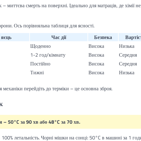
 миттєва смерть на поверхні. Ідеально для матраців, де хімії не
орони. Ось порівняльна таблиця для ясності.
 яєць
Час дії
Безпека
Вартіс
Щоденно
Висока
Низька
1-2 год/кімнату
Висока
Середня
Постійно
Висока
Середня
Тижні
Висока
Низька
я механіки перейдіть до терміки – це основна зброя.
к
 – 50°C за 90 хв або 48°C за 70 хв.
 100% летальність. Чорні мішки на сонці: 50°C в машині за 1 год