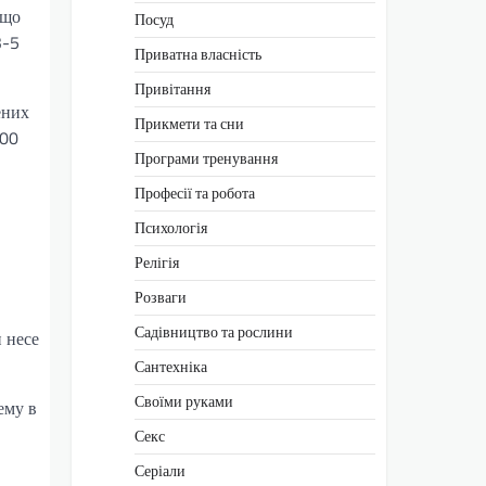
 що
Посуд
3-5
Приватна власність
Привітання
ених
Прикмети та сни
100
Програми тренування
Професії та робота
Психологія
Релігія
Розваги
Садівництво та рослини
 несе
Сантехніка
Своїми руками
ему в
Секс
Серіали