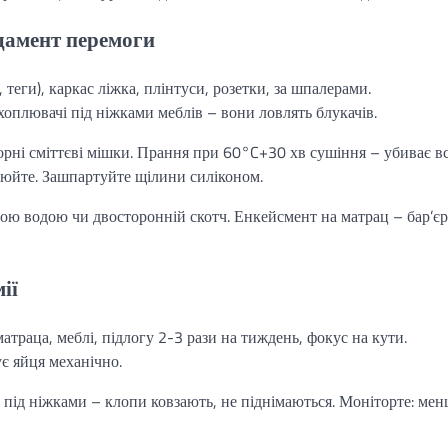
ндамент перемоги
 теги), каркас ліжка, плінтуси, розетки, за шпалерами.
оплювачі під ніжками меблів – вони ловлять блукачів.
 чорні сміттєві мішки. Прання при 60°C+30 хв сушіння – убиває вс
люйте. Зашпартуйте щілини силіконом.
ною водою чи двосторонній скотч. Енкейсмент на матрац – бар’єр
ії
раца, меблі, підлогу 2-3 рази на тиждень, фокус на кути.
є яйця механічно.
м під ніжками – клопи ковзають, не піднімаються. Моніторте: мен