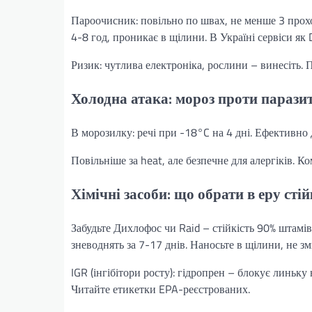
Пароочисник: повільно по швах, не менше 3 прохо
4-8 год, проникає в щілини. В Україні сервіси я
Ризик: чутлива електроніка, рослини – винесіть. 
Холодна атака: мороз проти паразит
В морозилку: речі при -18°C на 4 дні. Ефективно 
Повільніше за heat, але безпечне для алергіків. К
Хімічні засоби: що обрати в еру стій
Забудьте Дихлофос чи Raid – стійкість 90% штамів
зневоднять за 7-17 днів. Наносьте в щілини, не зм
IGR (інгібітори росту): гідропрен – блокує линьку
Читайте етикетки EPA-реєстрованих.