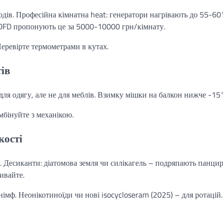
дів. Професійна кімнатна heat: генератори нагрівають до 55-60
к DFD пропонують це за 5000-10000 грн/кімнату.
Перевірте термометрами в кутах.
ів
для одягу, але не для меблів. Взимку мішки на балкон нижче -15
омбінуйте з механікою.
кості
. Десиканти: діатомова земля чи силікагель – подряпають панцир
ивайте.
 німф. Неонікотиноїди чи нові isocycloseram (2025) – для ротацій.