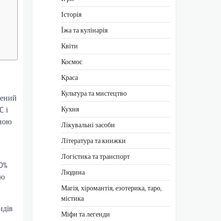
Історія
Їжа та кулінарія
Квіти
Космос
Краса
Культура та мистецтво
рений
Кухня
C і
чною
Лікувальні засоби
Література та книжки
Логістика та транспорт
90%
Людина
лю
Магія, хіромантія, езотерика, таро,
містика
идів
Міфи та легенди