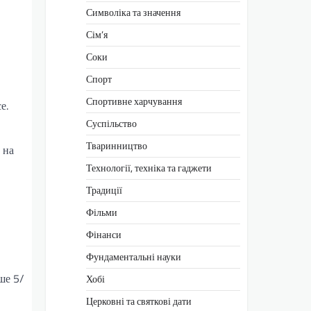
Символіка та значення
Сім’я
Соки
Спорт
Спортивне харчування
е.
Суспільство
Тваринництво
 на
Технології, техніка та гаджети
Традиції
Фільми
Фінанси
Фундаментальні науки
ше 5/
Хобі
Церковні та святкові дати