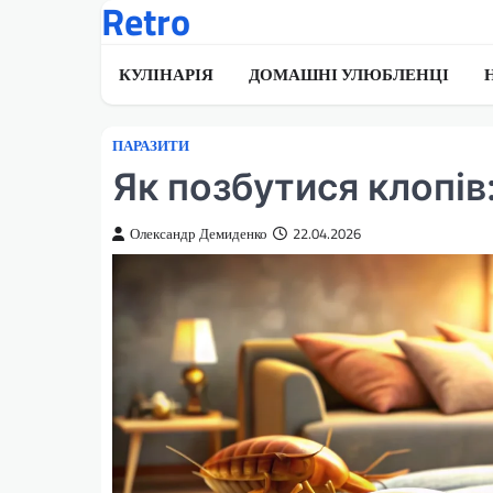
Retro
Перейти
до
вмісту
КУЛІНАРІЯ
ДОМАШНІ УЛЮБЛЕНЦІ
ПАРАЗИТИ
Як позбутися клопів
Олександр Демиденко
22.04.2026