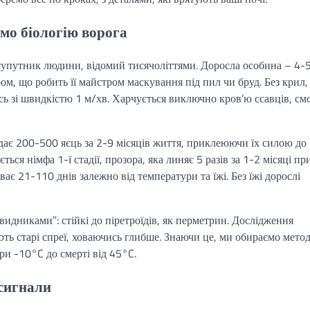
ємо біологію ворога
й супутник людини, відомий тисячоліттями. Доросла особина – 4-
, що робить її майстром маскування під пил чи бруд. Без крил,
ись зі швидкістю 1 м/хв. Харчується виключно кров’ю ссавців, см
ає 200-500 яєць за 2-9 місяців життя, приклеюючи їх силою до
ться німфа 1-ї стадії, прозора, яка линяє 5 разів за 1-2 місяці пр
ає 21-110 днів залежно від температури та їжі. Без їжі дорослі
видниками”: стійкі до піретроїдів, як перметрин. Дослідження
ють старі спреї, ховаючись глибше. Знаючи це, ми обираємо метод
ри -10°C до смерті від 45°C.
 сигнали