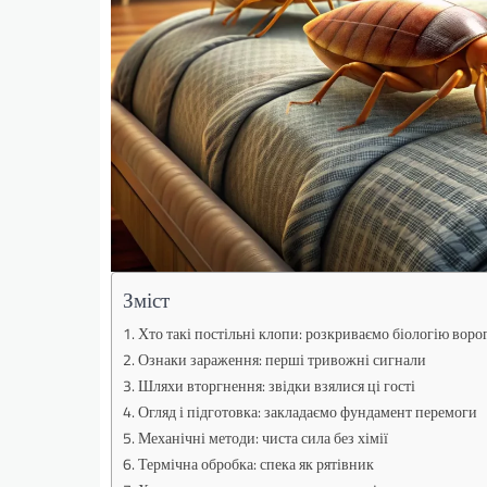
Зміст
Хто такі постільні клопи: розкриваємо біологію воро
Ознаки зараження: перші тривожні сигнали
Шляхи вторгнення: звідки взялися ці гості
Огляд і підготовка: закладаємо фундамент перемоги
Механічні методи: чиста сила без хімії
Термічна обробка: спека як рятівник