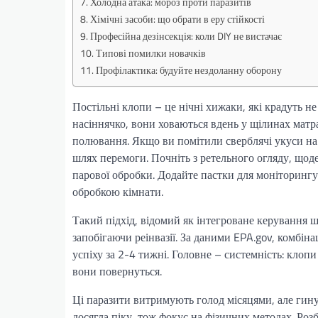
Холодна атака: мороз проти паразитів
Хімічні засоби: що обрати в еру стійкості
Професійна дезінсекція: коли DIY не вистачає
Типові помилки новачків
Профілактика: будуйте нездоланну оборону
Постільні клопи – це нічні хижаки, які крадуть не
насіннячко, вони ховаються вдень у щілинах матра
полювання. Якщо ви помітили сверблячі укуси на 
шлях перемоги. Почніть з ретельного огляду, що
парової обробки. Додайте пастки для моніторингу
обробкою кімнати.
Такий підхід, відомий як інтегроване керування ш
запобігаючи реінвазії. За даними EPA.gov, комбіна
успіху за 2-4 тижні. Головне – системність: клопи
вони повернуться.
Ці паразити витримують голод місяцями, але гинут
досягла піку, тож фокус на фізичних методах. Розб