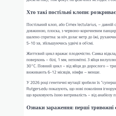
Хто такі постільні клопи: розкрива
Постільний клоп, або Cimex lectularius, – давні
довжиною, плоска, з червоно-коричневим панциром
шалено спритна: за ніч долає метр до їжі, рухаюч
5-10 хв, збільшуючись удвічі в об’ємі.
Життєвий цикл вражає плодючістю. Самка відклад
поверхонь – білі, 1 мм, непомітні. З яйця вилуплює
30°C. Повний цикл – від яйця до дорослого – трив
виживають 6-12 місяців, німфи – менше.
У 2026 році генетичні мутації зробили їх “суперш
Rutgers.edu показують, що нові покоління ігнору
що враховують їхню витривалість – від анабіозу п
Ознаки зараження: перші тривожні