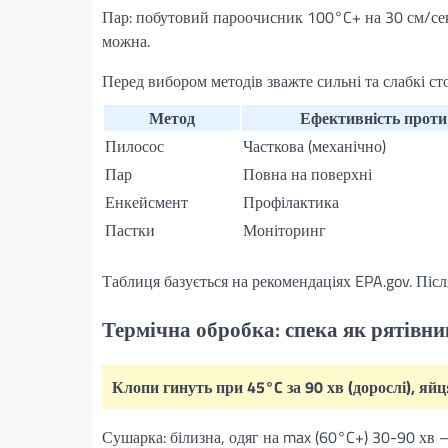
Пар: побутовий пароочисник 100°C+ на 30 см/сек –
можна.
Перед вибором методів зважте сильні та слабкі ст
Метод
Ефективність проти
Пилосос
Часткова (механічно)
Пар
Повна на поверхні
Енкейсмент
Профілактика
Пастки
Моніторинг
Таблиця базується на рекомендаціях EPA.gov. Післ
Термічна обробка: спека як рятівни
Клопи гинуть при 45°C за 90 хв (дорослі), яйця
Сушарка: білизна, одяг на max (60°C+) 30-90 хв –