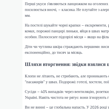
Перші укуси з’являються ланцюжком на оголених д
посилюється вночі, – класика. Не плутайте з але
мм.
На постелі шукайте чорні крапки – екскременти, р
комах, порожні панцирі линьки, яйця в швах мат
особин. Пилососьте підозрілі місця – якщо на філь
Діти чи чутлива шкіра страждають першими: висип,
експоненційно, до тисяч за місяць.
Шляхи вторгнення: звідки взялися ці
Клопи не літають, не стрибають, але проникають 
“пасажирів” у швах. Подорожі: готелі, хостели, по
Сусіди – 40% випадків: через вентиляцію, розетки
Україні. Навіть чистота не рятує: вони ігнорують г
Ви не винні – це глобальна напасть. У 2026 році у