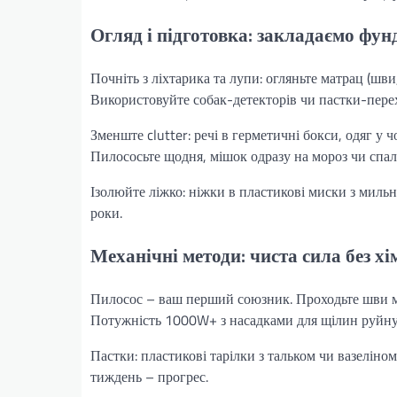
Огляд і підготовка: закладаємо фу
Почніть з ліхтарика та лупи: огляньте матрац (шви,
Використовуйте собак-детекторів чи пастки-перех
Зменште clutter: речі в герметичні бокси, одяг у
Пилососьте щодня, мішок одразу на мороз чи спа
Ізолюйте ліжко: ніжки в пластикові миски з миль
роки.
Механічні методи: чиста сила без хім
Пилосос – ваш перший союзник. Проходьте шви мат
Потужність 1000W+ з насадками для щілин руйну
Пастки: пластикові тарілки з тальком чи вазеліно
тиждень – прогрес.