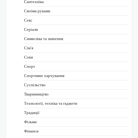
Сантехніка
Своїми руками
Секс
Серіали
Символіка та значення
Сім’я
Соки
Спорт
Спортивне харчування
Суспільство
Тваринництво
Технології, техніка та гаджети
Традиції
Фільми
Фінанси