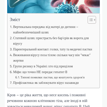
Зміст
Вертикальна передача: від матері до дитини –
найнебезпечніший шлях
Статевий шлях: пристрасть без бар’єрів як ворота для
вірусу
Парентеральний контакт: голки, тату та медичні пастки
Виживання вірусу поза тілом: скільки часу він “чекає”
жертви
Групи ризику в Україні: хто під прицілом
Міфи: що точно НЕ передає гепатит B
Типові помилки: пастки, що коштують здоров’я
Профілактика: як заблокувати вірус назавжди
Кров – це ріка життя, що несе кисень і поживні
речовини кожною клітинкою тіла, але іноді в ній
ховається невидимий ворог: вірус гепатиту B. Цей