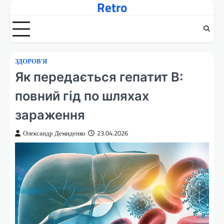
Retro
Перейти
до
вмісту
ЗДОРОВ'Я
Як передається гепатит B:
повний гід по шляхах
зараження
Олександр Демиденко
23.04.2026