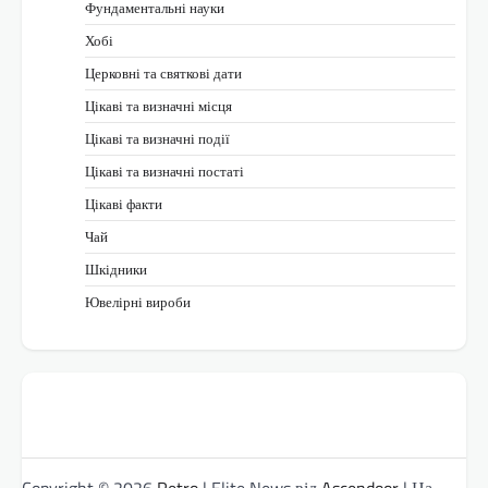
Фундаментальні науки
Хобі
Церковні та святкові дати
Цікаві та визначні місця
Цікаві та визначні події
Цікаві та визначні постаті
Цікаві факти
Чай
Шкідники
Ювелірні вироби
Copyright © 2026
Retro
| Elite News від
Ascendoor
| На