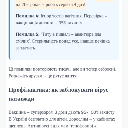
на 20+ років – робіть серію з 3 доз!
Помилка 4:
Ігнор тестів вагітних. Перевірка +
вакцинація дитини – 95% захисту.
Помилка 5:
“Тату в підвалі – авантюра для
смілих”. Стерильність понад усе, інакше печінка
заплатить.
Ці помилки повторюють тисячі, але ви тепер озброєні.
Розкажіть друзям – це рятує життя.
Профілактика: як заблокувати вірус
назавжди
Вакцина – суперзброя: 3 дози дають 95-100% захисту.
В Україні безплатно для дітей, дорослим – у кабінетах
щеплень. Антивірусні для мам (тенофовир) +