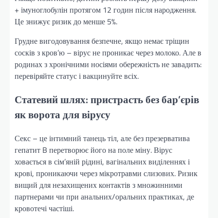
+ імуноглобулін протягом 12 годин після народження.
Це знижує ризик до менше 5%.
Грудне вигодовування безпечне, якщо немає тріщин
сосків з кров’ю – вірус не проникає через молоко. Але в
родинах з хронічними носіями обережність не завадить:
перевіряйте статус і вакцинуйте всіх.
Статевий шлях: пристрасть без бар’єрів
як ворота для вірусу
Секс – це інтимний танець тіл, але без презерватива
гепатит B перетворює його на поле міну. Вірус
ховається в сім’яній рідині, вагінальних виділеннях і
крові, проникаючи через мікротравми слизових. Ризик
вищий для незахищених контактів з множинними
партнерами чи при анальних/оральних практиках, де
кровотечі частіші.