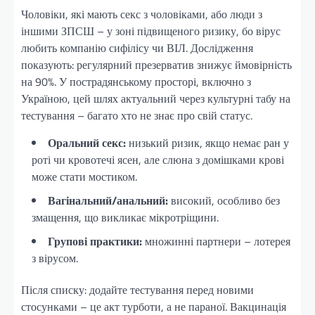
Чоловіки, які мають секс з чоловіками, або люди з
іншими ЗПСШ – у зоні підвищеного ризику, бо вірус
любить компанію сифілісу чи ВІЛ. Дослідження
показують: регулярний презерватив знижує ймовірність
на 90%. У пострадянському просторі, включно з
Україною, цей шлях актуальний через культурні табу на
тестування – багато хто не знає про свій статус.
Оральний секс:
низький ризик, якщо немає ран у
роті чи кровотечі ясен, але слюна з домішками крові
може стати мостиком.
Вагінальний/анальний:
високий, особливо без
змащення, що викликає мікротріщини.
Групові практики:
множинні партнери – лотерея
з вірусом.
Після списку: додайте тестування перед новими
стосунками – це акт турботи, а не параної. Вакцинація