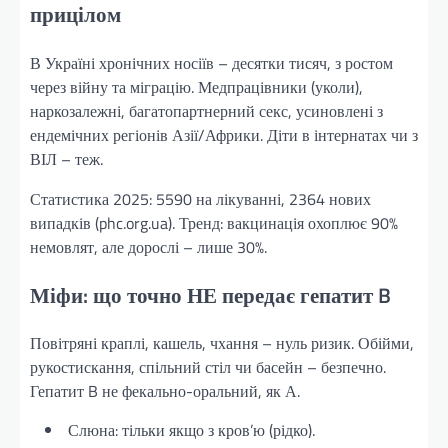
прицілом
В Україні хронічних носіїв – десятки тисяч, з ростом
через війну та міграцію. Медпрацівники (уколи),
наркозалежні, багатопартнерний секс, усиновлені з
ендемічних регіонів Азії/Африки. Діти в інтернатах чи з
ВІЛ – теж.
Статистика 2025: 5590 на лікуванні, 2364 нових
випадків (phc.org.ua). Тренд: вакцинація охоплює 90%
немовлят, але дорослі – лише 30%.
Міфи: що точно НЕ передає гепатит B
Повітряні краплі, кашель, чхання – нуль ризик. Обійми,
рукостискання, спільний стіл чи басейн – безпечно.
Гепатит B не фекально-оральний, як А.
Слюна: тільки якщо з кров’ю (рідко).