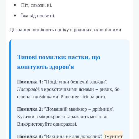
Піт, сльози: ні.
Їжа від носія: ні.
Ці знання розвіюють паніку в родинах з хронічними.
Типові помилки: пастки, що
коштують здоров’я
Помилка 1:
“Поцілунки безпечні завжди”.
Насправді:
з кровоточивими яснами – ризик, бо
слюна з домішками. Рішення: гігієна рота.
Помилка 2:
“Домашній манікюр – дрібниця”.
Кусачки з мікрокров’ю заражають миттєво.
Використовуйте одноразові.
Помилка 3:
“Вакцина не для дорослих”.
Імунітет