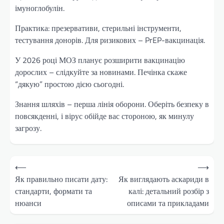
імуноглобулін.
Практика: презервативи, стерильні інструменти,
тестування донорів. Для ризикових – PrEP-вакцинація.
У 2026 році МОЗ планує розширити вакцинацію
дорослих – слідкуйте за новинами. Печінка скаже
“дякую” простою дією сьогодні.
Знання шляхів – перша лінія оборони. Оберіть безпеку в
повсякденні, і вірус обійде вас стороною, як минулу
загрозу.
Навігація
⟵
⟶
записів
Як правильно писати дату:
Як виглядають аскариди в
стандарти, формати та
калі: детальний розбір з
нюанси
описами та прикладами