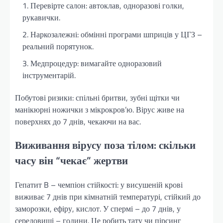
Перевірте салон: автоклав, одноразові голки,
рукавички.
Наркозалежні: обмінні програми шприців у ЦГЗ –
реальний порятунок.
Медпроцедур: вимагайте одноразовий
інструментарій.
Побутові ризики: спільні бритви, зубні щітки чи
манікюрні ножички з мікрокров’ю. Вірус живе на
поверхнях до 7 днів, чекаючи на вас.
Виживання вірусу поза тілом: скільки
часу він “чекає” жертви
Гепатит B – чемпіон стійкості: у висушеній крові
виживає 7 днів при кімнатній температурі, стійкий до
заморозки, ефіру, кислот. У спермі – до 7 днів, у
середовищі – години. Це робить тату чи пірсинг