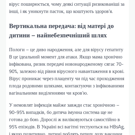
вірус поширюється, чому деякі ситуації ризикованіші за
інші, і як уникнути пасток, що коштують здоров’я.
Вертикальна передача: від матері до
дитини – найнебезпечніший шлях
Пологи – це диво народження, але для вірусу гепатиту
B це ідеальний момент для атаки. Якщо мама хронічно
інфікована, ризик передачі новонародженому сягає 70-
90%, залежно від рівня вірусного навантаження в крові.
Вірус проникає через плаценту чи під час проходження
плода родовими шляхами, контактуючи з інфікованими
вагінальними виділеннями чи кров’ю.
У немовлят інфекція майже завжди стає хронічною –
90-95% випадків, бо дитяча імунна система ще не
готова до бою. Дорослі ж виліковуються самостійно в
95% епізодів. В Україні всі вагітні тестуються на HBsAg,
і якщо позитивно, дитині роблять першу дозу вакцини