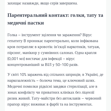
захищає назавжди, якщо серія завершена.
Парентеральний контакт: голки, тату та
медичні пастки
Голка – інструмент зцілення чи зараження? Вірус
гепатиту B проникає парентерально, коли інфікована
кров потрапляє в кровотік: ін’єкції наркотиків, татуаж,
пірсинг, манікюр у сумнівних салонах. Одна крапля
(0,001 мл) вистачає для інфекції – вірус
концентрованіший за ВІЛ у 50-100 разів.
У світі 10% заражень від спільних шприців; в Україні, де
наркозалежність – болюча тема, це ключовий шлях.
Медичні помилки рідкісні завдяки стерилізації, але в
зонах конфлікту чи приватних клініках без ліцензії
ризик живий. Тату-майстри без автоклавів – червоний
прапор: вірус виживає в фарбі та на інструментах.