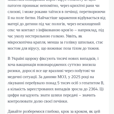
патоген проникає непомітно, через крихітні рани чи
слизові, і може роками таїтися в печінці, перетворюючи
її на поле битви. Найчастіше зараження відбувається від
матері до дитини під час пологів, через незахищений
секс чи контакт з інфікованою кров’ю – наприклад, під
час уколу нестерильною голкою. Уявіть, як
мікроскопічна крапля, менша за голівку шпильки, стає
мостом для вірусу, що виживає поза тілом до тижня.
В Україні щороку фіксують тисячі нових випадків, і
хоча вакцинація новонароджених суттєво знизила
ризики, дорослі все ще вразливі через побутові чи
медичні ситуації. За даними МОЗ, у 2025 році на
лікуванні перебувало понад 5 тисяч осіб з гепатитом B,
а кількість зареєстрованих випадків зросла до 2364. Ці
цифри нагадують: знати шляхи передачі – значить
контролювати долю своєї печінки.
Давайте розберемося глибоко, крок за кроком, як цей