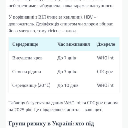
небезпечними: забруднена голка заражає наступного.
У порівнянні з ВІЛ (гине за хвилини), HBV –
довгожитель. Дезінфекція спиртом чи хлором вбиває
його миттєво, тому гігієна – ключ.
Середовище
Час виживання
Джерело
Висушена кров
До 7 днів
WHO.int
Семена рідина
До 7 днів
CDC.gov
Середовище (20°C)
До 10 днів
WHO.int
Таблиця базується на даних WHO.int та CDC.gov станом
на 2025 рік. Це підкреслює: чистота – ваш щит.
Групи ризику в Україні: хто під