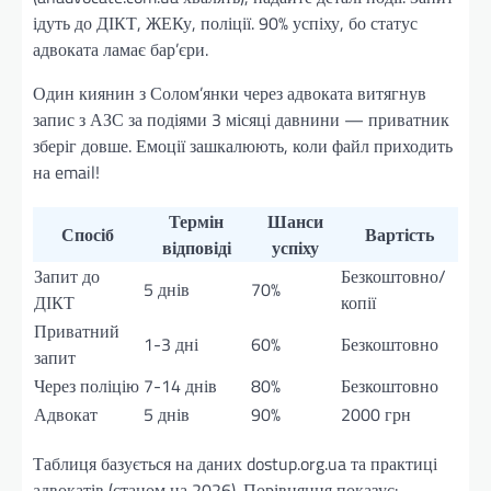
ідуть до ДІКТ, ЖЕКу, поліції. 90% успіху, бо статус
адвоката ламає бар’єри.
Один киянин з Солом’янки через адвоката витягнув
запис з АЗС за подіями 3 місяці давнини — приватник
зберіг довше. Емоції зашкалюють, коли файл приходить
на email!
Термін
Шанси
Спосіб
Вартість
відповіді
успіху
Запит до
Безкоштовно/
5 днів
70%
ДІКТ
копії
Приватний
1-3 дні
60%
Безкоштовно
запит
Через поліцію
7-14 днів
80%
Безкоштовно
Адвокат
5 днів
90%
2000 грн
Таблиця базується на даних dostup.org.ua та практиці
адвокатів (станом на 2026). Порівняння показує: