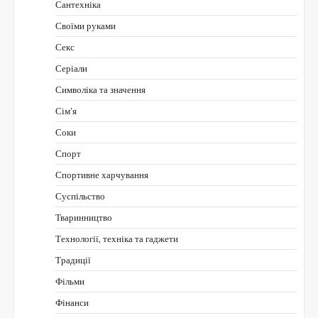
Сантехніка
Своїми руками
Секс
Серіали
Символіка та значення
Сім’я
Соки
Спорт
Спортивне харчування
Суспільство
Тваринництво
Технології, техніка та гаджети
Традиції
Фільми
Фінанси