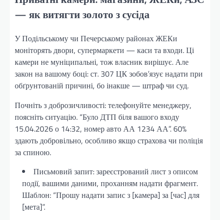
— як витягти золото з сусіда
У Подільському чи Печерському районах ЖЕКи
моніторять двори, супермаркети — каси та входи. Ці
камери не муніципальні, тож власник вирішує. Але
закон на вашому боці: ст. 307 ЦК зобов’язує надати при
обґрунтованій причині, бо інакше — штраф чи суд.
Почніть з доброзичливості: телефонуйте менеджеру,
поясніть ситуацію. “Було ДТП біля вашого входу
15.04.2026 о 14:32, номер авто АА 1234 АА”. 60%
здають добровільно, особливо якщо страхова чи поліція
за спиною.
Письмовий запит: зареєстрований лист з описом
події, вашими даними, проханням надати фрагмент.
Шаблон: “Прошу надати запис з [камера] за [час] для
[мета]”.