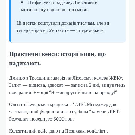
Не фіксувати відмову: Вимагайте
мотивовану відповідь письмово.
Ці пастки коштували доказів тисячам, але ви
тепер озброєні. Уникайте — і переможете.
Практичні кейси: історії киян, що
надихають
Дмитро з Троєщини: аварія на Лісовому, камера ЖЕКу.
Запит — відмова, адвокат — запис за 3 дні, винуватець
покараний. Емоції: “Немов другий шанс на правду!”
Олена з Печерська: крадіжка в “АТБ”. Менеджер дав
частково, поліція доповнила з сусідньої камери ДІКТ.
Результат: повернуто 5000 грн.
Колективний кейс: двір на Позняках, конфлікт з