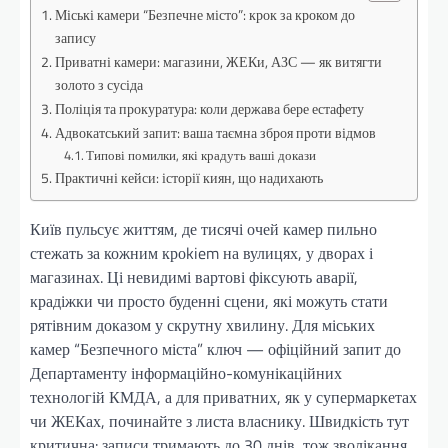
Міські камери “Безпечне місто”: крок за кроком до
запису
Приватні камери: магазини, ЖЕКи, АЗС — як витягти
золото з сусіда
Поліція та прокуратура: коли держава бере естафету
Адвокатський запит: ваша таємна зброя проти відмов
Типові помилки, які крадуть ваші докази
Практичні кейси: історії киян, що надихають
Київ пульсує життям, де тисячі очей камер пильно
стежать за кожним кроkiem на вулицях, у дворах і
магазинах. Ці невидимі вартові фіксують аварії,
крадіжки чи просто буденні сцени, які можуть стати
рятівним доказом у скрутну хвилину. Для міських
камер “Безпечного міста” ключ — офіційний запит до
Департаменту інформаційно-комунікаційних
технологій КМДА, а для приватних, як у супермаркетах
чи ЖЕКах, починайте з листа власнику. Швидкість тут
критична: записи тримають до 30 днів, тож зволікання