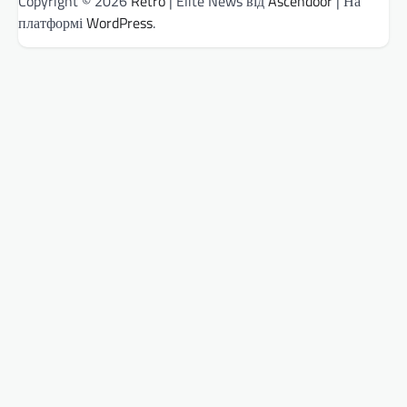
Copyright © 2026
Retro
| Elite News від
Ascendoor
| На
платформі
WordPress
.