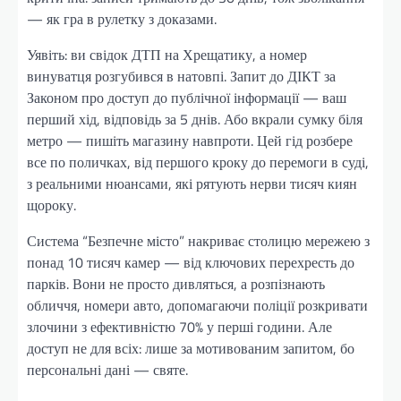
— як гра в рулетку з доказами.
Уявіть: ви свідок ДТП на Хрещатику, а номер
винуватця розгубився в натовпі. Запит до ДІКТ за
Законом про доступ до публічної інформації — ваш
перший хід, відповідь за 5 днів. Або вкрали сумку біля
метро — пишіть магазину навпроти. Цей гід розбере
все по поличках, від першого кроку до перемоги в суді,
з реальними нюансами, які рятують нерви тисяч киян
щороку.
Система “Безпечне місто” накриває столицю мережею з
понад 10 тисяч камер — від ключових перехресть до
парків. Вони не просто дивляться, а розпізнають
обличчя, номери авто, допомагаючи поліції розкривати
злочини з ефективністю 70% у перші години. Але
доступ не для всіх: лише за мотивованим запитом, бо
персональні дані — святе.