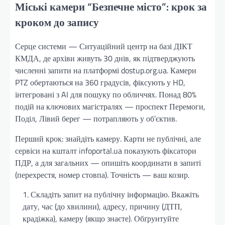
Міські камери “Безпечне місто”: крок за
кроком до запису
Серце системи — Ситуаційний центр на базі ДІКТ
КМДА, де архіви живуть 30 днів, як підтверджують
численні запити на платформі dostup.org.ua. Камери
PTZ обертаються на 360 градусів, фіксують у HD,
інтегровані з AI для пошуку по обличчях. Понад 80%
подій на ключових магістралях — проспект Перемоги,
Поділ, Лівий берег — потрапляють у об’єктив.
Перший крок: знайдіть камеру. Карти не публічні, але
сервіси на кшталт infoportal.ua показують фіксатори
ПДР, а для загальних — опишіть координати в запиті
(перехрестя, номер стовпа). Точність — ваш козир.
Складіть запит на публічну інформацію. Вкажіть
дату, час (до хвилини), адресу, причину (ДТП,
крадіжка), камеру (якщо знаєте). Обґрунтуйте