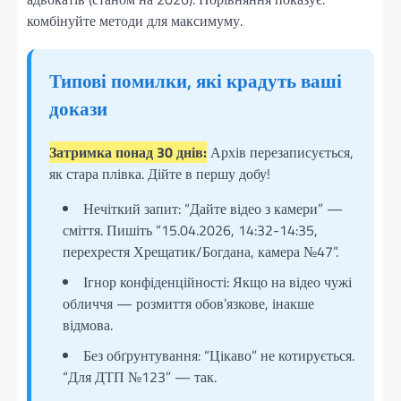
комбінуйте методи для максимуму.
Типові помилки, які крадуть ваші
докази
Затримка понад 30 днів:
Архів перезаписується,
як стара плівка. Дійте в першу добу!
Нечіткий запит: “Дайте відео з камери” —
сміття. Пишіть “15.04.2026, 14:32-14:35,
перехрестя Хрещатик/Богдана, камера №47”.
Ігнор конфіденційності: Якщо на відео чужі
обличчя — розмиття обов’язкове, інакше
відмова.
Без обґрунтування: “Цікаво” не котирується.
“Для ДТП №123” — так.