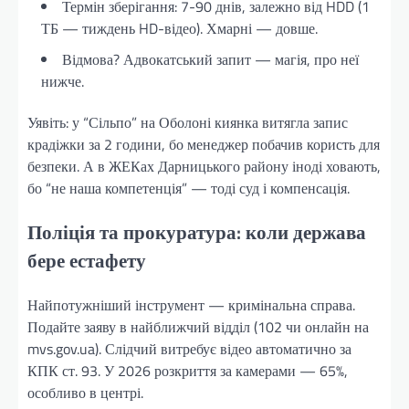
Термін зберігання: 7-90 днів, залежно від HDD (1
ТБ — тиждень HD-відео). Хмарні — довше.
Відмова? Адвокатський запит — магія, про неї
нижче.
Уявіть: у “Сільпо” на Оболоні киянка витягла запис
крадіжки за 2 години, бо менеджер побачив користь для
безпеки. А в ЖЕКах Дарницького району іноді ховають,
бо “не наша компетенція” — тоді суд і компенсація.
Поліція та прокуратура: коли держава
бере естафету
Найпотужніший інструмент — кримінальна справа.
Подайте заяву в найближчий відділ (102 чи онлайн на
mvs.gov.ua). Слідчий витребує відео автоматично за
КПК ст. 93. У 2026 розкриття за камерами — 65%,
особливо в центрі.