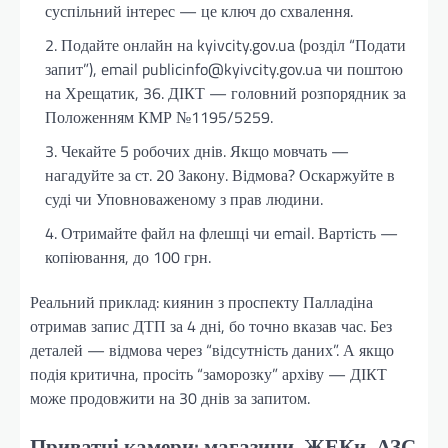
суспільний інтерес — це ключ до схвалення.
Подайте онлайн на kyivcity.gov.ua (розділ “Подати
запит”), email publicinfo@kyivcity.gov.ua чи поштою
на Хрещатик, 36. ДІКТ — головний розпорядник за
Положенням КМР №1195/5259.
Чекайте 5 робочих днів. Якщо мовчать —
нагадуйте за ст. 20 Закону. Відмова? Оскаржуйте в
суді чи Уповноваженому з прав людини.
Отримайте файл на флешці чи email. Вартість —
копіювання, до 100 грн.
Реальний приклад: киянин з проспекту Палладіна
отримав запис ДТП за 4 дні, бо точно вказав час. Без
деталей — відмова через “відсутність даних”. А якщо
подія критична, просіть “заморозку” архіву — ДІКТ
може продовжити на 30 днів за запитом.
Приватні камери: магазини, ЖЕКи, АЗС