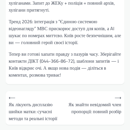
хуліганами. Запит до ЖЕКу + поліція = повний архів,
хулігани притягнуті.
Тренд 2026: інтеграція з “Єдиною системою
відеонагляду” МВС прискорює доступ для копів, а AI
шукає по номерах миттєво. Київ росте безпечнішим, але
ви — головний герой своєї історії.
Тепер ви готові хапати правду з пазурів часу. Зберігайте
контакти ДІКТ (044-366-86-72), шаблони запитів — і
Київ відкриє очі. А якщо нова подія — діліться в
коментах, розмова триває!
Навігація
⟵
⟶
записів
Як лікують дисплазію
Як знайти невідомий член
шийки матки: сучасні
пропорції: повний розбір
методи та реальні історії