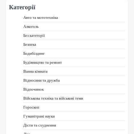
Категорії
Авто та мототехніка
Алкоголь
Без категорії
Безпека
Бодибілдинг
Будівництво та ремонт
Ванна кімната
Відносини та дружба
Відпочинок
Військова техніка та військові теми
Гороскоп
Гуманітрані науки
Дієти та схуднення
Дім