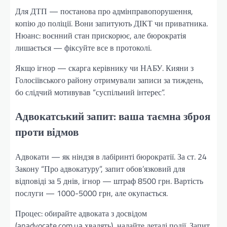
Для ДТП — постанова про адмінправопорушення,
копію до поліції. Вони запитують ДІКТ чи приватника.
Нюанс: воєнний стан прискорює, але бюрократія
лишається — фіксуйте все в протоколі.
Якщо ігнор — скарга керівнику чи НАБУ. Кияни з
Голосіївського району отримували записи за тиждень,
бо слідчий мотивував “суспільний інтерес”.
Адвокатський запит: ваша таємна зброя
проти відмов
Адвокати — як ніндзя в лабіринті бюрократії. За ст. 24
Закону “Про адвокатуру”, запит обов’язковий для
відповіді за 5 днів, ігнор — штраф 8500 грн. Вартість
послуги — 1000-5000 грн, але окупається.
Процес: обирайте адвоката з досвідом
(anadvocate.com.ua хвалять), надайте деталі події. Запит